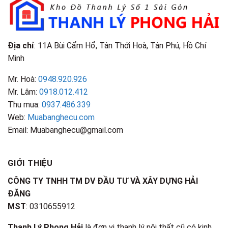
Địa chỉ
: 11A Bùi Cẩm Hổ, Tân Thới Hoà, Tân Phú, Hồ Chí
Minh
Mr. Hoà:
0948.920.926
Mr. Lâm:
0918.012.412
Thu mua:
0937.486.339
Web:
Muabanghecu.com
Email: Muabanghecu@gmail.com
GIỚI THIỆU
CÔNG TY TNHH TM DV ĐẦU TƯ VÀ XÂY DỰNG HẢI
ĐĂNG
MST
: 0310655912
Thanh Lý Phong Hải
là đơn vị thanh lý nội thất cũ có kinh