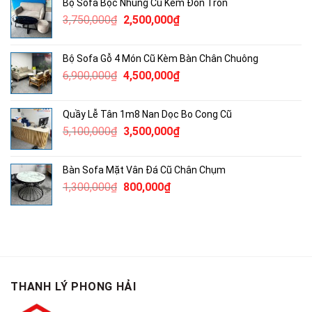
Bộ Sofa Bọc Nhung Cũ Kèm Đôn Tròn
490,000₫.
là:
Giá
Giá
3,750,000
₫
2,500,000
₫
300,000₫.
gốc
hiện
là:
tại
Bộ Sofa Gỗ 4 Món Cũ Kèm Bàn Chân Chuông
3,750,000₫.
là:
Giá
Giá
6,900,000
₫
4,500,000
₫
2,500,000₫.
gốc
hiện
là:
tại
Quầy Lễ Tân 1m8 Nan Dọc Bo Cong Cũ
6,900,000₫.
là:
Giá
Giá
5,100,000
₫
3,500,000
₫
4,500,000₫.
gốc
hiện
là:
tại
Bàn Sofa Mặt Vân Đá Cũ Chân Chụm
5,100,000₫.
là:
Giá
Giá
1,300,000
₫
800,000
₫
3,500,000₫.
gốc
hiện
là:
tại
1,300,000₫.
là:
800,000₫.
THANH LÝ PHONG HẢI