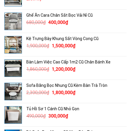
Ghế Ăn Cara Chân Sắt Bọc Vải Nỉ Cũ
Giá
Giá
680,000
₫
400,000
₫
gốc
hiện
là:
tại
Kệ Trưng Bày Khung Sắt Vòng Cong Cũ
680,000₫.
là:
Giá
Giá
1,900,000
₫
1,500,000
₫
400,000₫.
gốc
hiện
là:
tại
Bàn Làm Việc Cao Cấp 1m2 Cũ Chân Bánh Xe
1,900,000₫.
là:
Giá
Giá
1,860,000
₫
1,200,000
₫
1,500,000₫.
gốc
hiện
là:
tại
Sofa Băng Bọc Nhung Cũ Kèm Bàn Trà Tròn
1,860,000₫.
là:
Giá
Giá
2,300,000
₫
1,800,000
₫
1,200,000₫.
gốc
hiện
là:
tại
Tủ Hồ Sơ 1 Cánh Cũ Nhỏ Gọn
2,300,000₫.
là:
Giá
Giá
490,000
₫
300,000
₫
1,800,000₫.
gốc
hiện
là:
tại