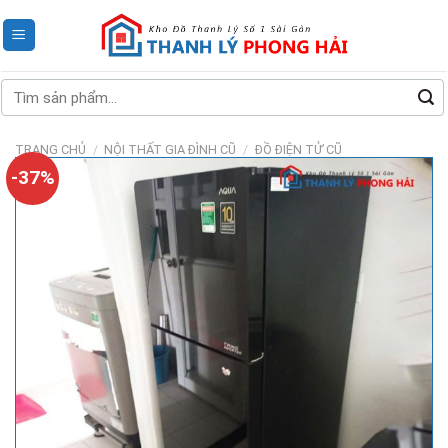
Skip
to
content
Tìm
kiếm:
TRANG CHỦ
/
NỘI THẤT GIA ĐÌNH CŨ
/
ĐỒ ĐIỆN TỬ CŨ
-37%