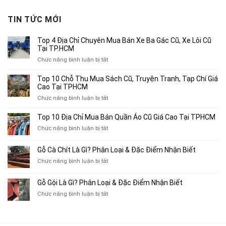
là:
tại
790,000₫.
là:
TIN TỨC MỚI
500,000₫.
Top 4 Địa Chỉ Chuyên Mua Bán Xe Ba Gác Cũ, Xe Lôi Cũ
Tại TP.HCM
ở
Chức năng bình luận bị tắt
Top
4
Top 10 Chỗ Thu Mua Sách Cũ, Truyện Tranh, Tạp Chí Giá
Địa
Cao Tại TPHCM
Chỉ
ở
Chức năng bình luận bị tắt
Chuyên
Top
Mua
10
Top 10 Địa Chỉ Mua Bán Quần Áo Cũ Giá Cao Tại TPHCM
Bán
Chỗ
Xe
ở
Chức năng bình luận bị tắt
Thu
Ba
Top
Mua
Gác
10
Gỗ Cà Chít Là Gì? Phân Loại & Đặc Điểm Nhận Biết
Sách
Cũ,
Địa
Cũ,
ở
Chức năng bình luận bị tắt
Xe
Chỉ
Truyện
Gỗ
Lôi
Mua
Tranh,
Cà
Cũ
Bán
Gỗ Gội Là Gì? Phân Loại & Đặc Điểm Nhận Biết
Tạp
Chít
Tại
Quần
Chí
ở
Chức năng bình luận bị tắt
Là
TP.HCM
Áo
Giá
Gỗ
Gì?
Cũ
Cao
Gội
Phân
Giá
Tại
Là
Loại
Cao