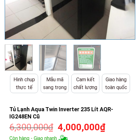
Hình chụp
Mẫu mã
Cam kết
Giao hàng
thực tế
sang trọng
chất lượng
toàn quốc
Tủ Lạnh Aqua Twin Inverter 235 Lít AQR-
IG248EN Cũ
Giá
Giá
6,300,000
₫
4,000,000
₫
gốc
hiện
Còn hàng - Giao nhanh