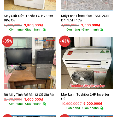
Máy Giặt Cửa Trước LG Inverter
Máy Lạnh Electrolux ESM12CRF-
9Kg Cũ
D4I 1.5HP Cũ
Giá
Giá
Giá
Giá
5,200,000
₫
3,800,000
₫
4,200,000
₫
3,500,000
₫
gốc
hiện
gốc
hiện
Còn hàng - Giao nhanh
Còn hàng - Giao nhanh
là:
tại
là:
tại
5,200,000₫.
là:
4,200,000₫.
là:
3,800,000₫.
3,500,000
-35%
-43%
Máy Lạnh Toshiba 2HP Inverter
Bộ Máy Tính Để Bàn i3 Cũ Giá Rẻ
Cũ
Giá
Giá
2,470,000
₫
1,600,000
₫
gốc
hiện
Giá
Giá
10,600,000
₫
6,000,000
₫
Còn hàng - Giao nhanh
là:
tại
gốc
hiện
Còn hàng - Giao nhanh
2,470,000₫.
là:
là:
tại
1,600,000₫.
10,600,000₫.
là:
6,000,00