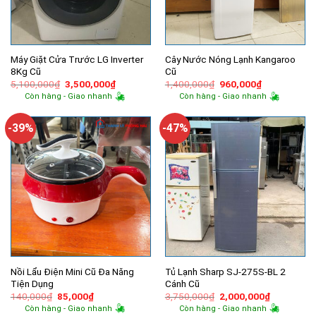
Máy Giặt Cửa Trước LG Inverter
Cây Nước Nóng Lạnh Kangaroo
8Kg Cũ
Cũ
Giá
Giá
Giá
Giá
5,100,000
₫
3,500,000
₫
1,400,000
₫
960,000
₫
gốc
hiện
gốc
hiện
Còn hàng - Giao nhanh
Còn hàng - Giao nhanh
là:
tại
là:
tại
5,100,000₫.
là:
1,400,000₫.
là:
3,500,000₫.
960,000₫.
-39%
-47%
Nồi Lẩu Điện Mini Cũ Đa Năng
Tủ Lạnh Sharp SJ-275S-BL 2
Tiện Dụng
Cánh Cũ
Giá
Giá
Giá
Giá
140,000
₫
85,000
₫
3,750,000
₫
2,000,000
₫
gốc
hiện
gốc
hiện
Còn hàng - Giao nhanh
Còn hàng - Giao nhanh
là:
tại
là:
tại