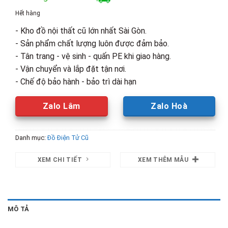
là:
tại
Hết hàng
6,300,000₫.
là:
- Kho đồ nội thất cũ lớn nhất Sài Gòn.
4,000,00
- Sản phẩm chất lượng luôn được đảm bảo.
- Tân trang - vệ sinh - quấn PE khi giao hàng.
- Vận chuyển và lắp đặt tận nơi.
- Chế độ bảo hành - bảo trì dài hạn
Zalo Lâm
Zalo Hoà
Danh mục:
Đồ Điện Tử Cũ
XEM CHI TIẾT
XEM THÊM MẪU
MÔ TẢ