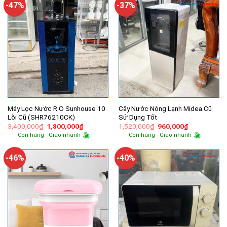
-47%
-37%
Máy Lọc Nước R.O Sunhouse 10
Cây Nước Nóng Lạnh Midea Cũ
Lõi Cũ (SHR76210CK)
Sử Dụng Tốt
Giá
Giá
Giá
Giá
3,400,000
₫
1,800,000
₫
1,520,000
₫
960,000
₫
gốc
hiện
gốc
hiện
Còn hàng - Giao nhanh
Còn hàng - Giao nhanh
là:
tại
là:
tại
3,400,000₫.
là:
1,520,000₫.
là:
1,800,000₫.
960,000₫.
-46%
-40%