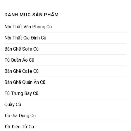
140,000₫.
là:
3,750,000₫.
là:
85,000₫.
2,000,000
DANH MỤC SẢN PHẨM
Nội Thất Văn Phòng Cũ
Nội Thất Gia Đình Cũ
Bàn Ghế Sofa Cũ
Tủ Quần Áo Cũ
Bàn Ghế Cafe Cũ
Bàn Ghế Quán Ăn Cũ
Tủ Trưng Bày Cũ
Quầy Cũ
Đồ Gia Dụng Cũ
Đồ Điện Tử Cũ