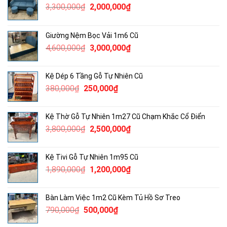
Giá
Giá
3,300,000
₫
2,000,000
₫
gốc
hiện
là:
tại
Giường Nệm Bọc Vải 1m6 Cũ
3,300,000₫.
là:
Giá
Giá
4,600,000
₫
3,000,000
₫
2,000,000₫.
gốc
hiện
là:
tại
Kệ Dép 6 Tầng Gỗ Tự Nhiên Cũ
4,600,000₫.
là:
Giá
Giá
380,000
₫
250,000
₫
3,000,000₫.
gốc
hiện
là:
tại
Kệ Thờ Gỗ Tự Nhiên 1m27 Cũ Chạm Khắc Cổ Điển
380,000₫.
là:
Giá
Giá
3,800,000
₫
2,500,000
₫
250,000₫.
gốc
hiện
là:
tại
Kệ Tivi Gỗ Tự Nhiên 1m95 Cũ
3,800,000₫.
là:
Giá
Giá
1,890,000
₫
1,200,000
₫
2,500,000₫.
gốc
hiện
là:
tại
Bàn Làm Việc 1m2 Cũ Kèm Tủ Hồ Sơ Treo
1,890,000₫.
là:
Giá
Giá
790,000
₫
500,000
₫
1,200,000₫.
gốc
hiện