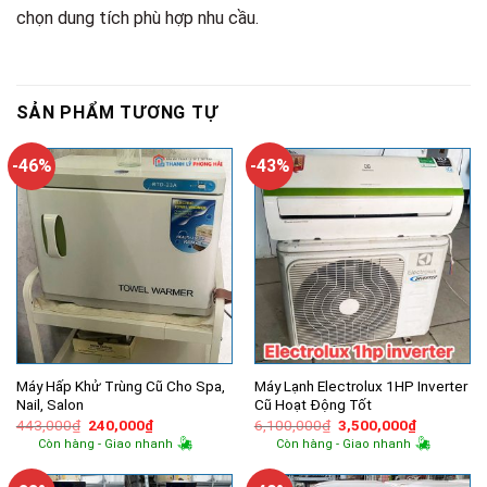
chọn dung tích phù hợp nhu cầu.
SẢN PHẨM TƯƠNG TỰ
-46%
-43%
Máy Hấp Khử Trùng Cũ Cho Spa,
Máy Lạnh Electrolux 1HP Inverter
Nail, Salon
Cũ Hoạt Động Tốt
Giá
Giá
Giá
Giá
443,000
₫
240,000
₫
6,100,000
₫
3,500,000
₫
gốc
hiện
gốc
hiện
Còn hàng - Giao nhanh
Còn hàng - Giao nhanh
là:
tại
là:
tại
443,000₫.
là:
6,100,000₫.
là:
240,000₫.
3,500,000