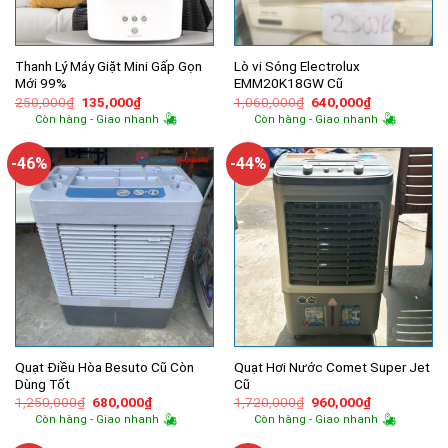
Thanh Lý Máy Giặt Mini Gấp Gọn
Lò vi Sóng Electrolux
Mới 99%
EMM20K18GW Cũ
Giá
Giá
Giá
Giá
250,000
₫
135,000
₫
1,060,000
₫
640,000
₫
gốc
hiện
gốc
hiện
Còn hàng - Giao nhanh
Còn hàng - Giao nhanh
là:
tại
là:
tại
250,000₫.
là:
1,060,000₫.
là:
135,000₫.
640,000₫.
-46%
-44%
Quạt Điều Hòa Besuto Cũ Còn
Quạt Hơi Nước Comet Super Jet
Dùng Tốt
Cũ
Giá
Giá
Giá
Giá
1,250,000
₫
680,000
₫
1,720,000
₫
960,000
₫
gốc
hiện
gốc
hiện
Còn hàng - Giao nhanh
Còn hàng - Giao nhanh
là:
tại
là:
tại
1,250,000₫.
là:
1,720,000₫.
là: