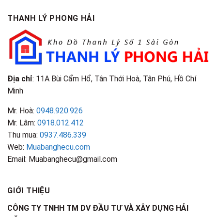
TPHCM
Gì?
&
Tại
Phân
Đặc
TPHCM
THANH LÝ PHONG HẢI
Loại
Điểm
&
Nhận
Đặc
Biết
Điểm
Nhận
Biết
Địa chỉ
: 11A Bùi Cẩm Hổ, Tân Thới Hoà, Tân Phú, Hồ Chí
Minh
Mr. Hoà:
0948.920.926
Mr. Lâm:
0918.012.412
Thu mua:
0937.486.339
Web:
Muabanghecu.com
Email: Muabanghecu@gmail.com
GIỚI THIỆU
CÔNG TY TNHH TM DV ĐẦU TƯ VÀ XÂY DỰNG HẢI