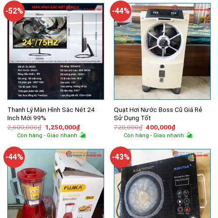
1,000,000₫.
720,000₫.
-52%
-44%
Thanh Lý Màn Hình Sắc Nét 24
Quạt Hơi Nước Boss Cũ Giá Rẻ
Inch Mới 99%
Sử Dụng Tốt
Giá
Giá
Giá
Giá
2,600,000
₫
1,250,000
₫
720,000
₫
400,000
₫
gốc
hiện
gốc
hiện
Còn hàng - Giao nhanh
Còn hàng - Giao nhanh
là:
tại
là:
tại
2,600,000₫.
là:
720,000₫.
là:
1,250,000₫.
400,000₫.
-44%
-43%