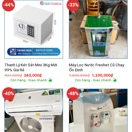
680,000₫.
960,000₫.
-44%
-33%
Thanh Lý Két Sắt Mini 3Kg Mới
Máy Lọc Nước Freshet Cũ Chạy
99% Giá Rẻ
Ổn Định
Giá
Giá
Giá
Giá
431,000
₫
240,000
₫
1,800,000
₫
1,200,000
₫
gốc
hiện
gốc
hiện
Còn hàng - Giao nhanh
Còn hàng - Giao nhanh
là:
tại
là:
tại
431,000₫.
là:
1,800,000₫.
là:
240,000₫.
1,200,000
-40%
-48%