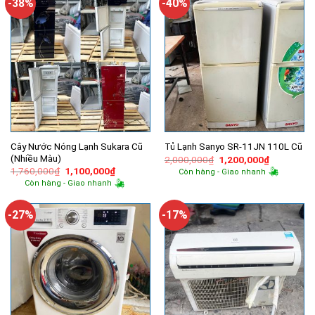
-38%
-40%
Cây Nước Nóng Lạnh Sukara Cũ
Tủ Lạnh Sanyo SR-11JN 110L Cũ
(Nhiều Màu)
Giá
Giá
2,000,000
₫
1,200,000
₫
gốc
hiện
Giá
Giá
1,760,000
₫
1,100,000
₫
Còn hàng - Giao nhanh
là:
tại
gốc
hiện
Còn hàng - Giao nhanh
2,000,000₫.
là:
là:
tại
1,200,000
1,760,000₫.
là:
1,100,000₫.
-27%
-17%