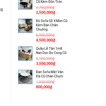
Cũ Kèm Đôn Tròn
490,000₫.
là:
3,750,000
₫
300,000₫.
ng
Giá
Giá
2,500,000
₫
gốc
hiện
Bộ Sofa Gỗ 4 Món Cũ
là:
tại
Kèm Bàn Chân
3,750,000₫.
là:
Chuông
2,500,000₫.
6,900,000
₫
Giá
Giá
4,500,000
₫
gốc
hiện
Quầy Lễ Tân 1m8
là:
tại
Nan Dọc Bo Cong Cũ
6,900,000₫.
là:
5,100,000
₫
4,500,000₫.
Giá
Giá
3,500,000
₫
gốc
hiện
Bàn Sofa Mặt Vân
là:
tại
Đá Cũ Chân Chụm
5,100,000₫.
là:
1,300,000
₫
3,500,000₫.
Giá
Giá
800,000
₫
gốc
hiện
là:
tại
1,300,000₫.
là: