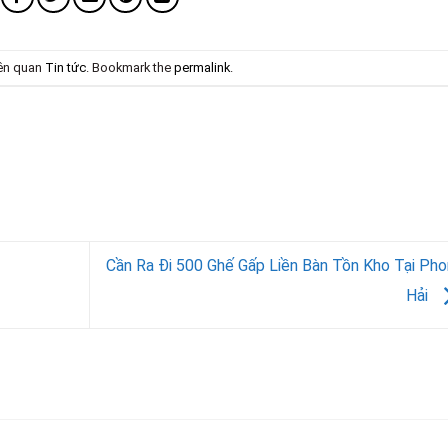
iên quan
Tin tức
. Bookmark the
permalink
.
Cần Ra Đi 500 Ghế Gấp Liền Bàn Tồn Kho Tại Ph
Hải