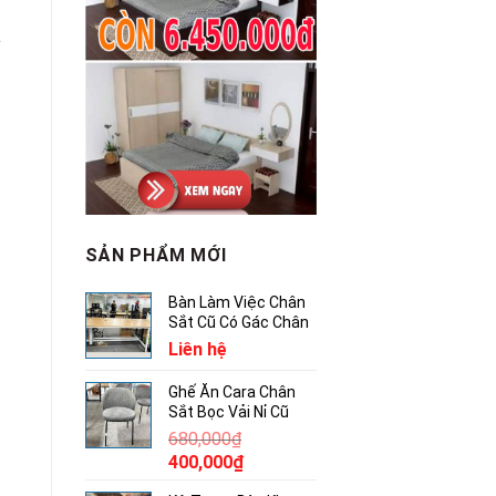
ý
SẢN PHẨM MỚI
Bàn Làm Việc Chân
Sắt Cũ Có Gác Chân
Liên hệ
Ghế Ăn Cara Chân
Sắt Bọc Vải Nỉ Cũ
680,000
₫
Giá
Giá
400,000
₫
gốc
hiện