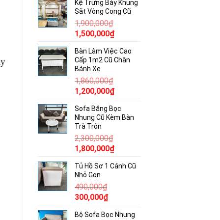
Kệ Trưng Bày Khung
là:
tại
Sắt Vòng Cong Cũ
680,000₫.
là:
1,900,000
₫
400,000₫.
Giá
Giá
1,500,000
₫
gốc
hiện
Bàn Làm Việc Cao
là:
tại
Cấp 1m2 Cũ Chân
ày
1,900,000₫.
là:
Bánh Xe
1,500,000₫.
1,860,000
₫
Giá
Giá
1,200,000
₫
gốc
hiện
Sofa Băng Bọc
là:
tại
Nhung Cũ Kèm Bàn
1,860,000₫.
là:
Trà Tròn
1,200,000₫.
2,300,000
₫
Giá
Giá
1,800,000
₫
gốc
hiện
Tủ Hồ Sơ 1 Cánh Cũ
là:
tại
Nhỏ Gọn
2,300,000₫.
là:
490,000
₫
1,800,000₫.
Giá
Giá
300,000
₫
gốc
hiện
Bộ Sofa Bọc Nhung
là:
tại