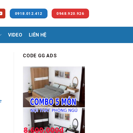
0918.012.412
0948.920.926
VIDEO
LIÊN HỆ
CODE GG ADS
e