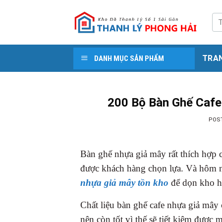
Skip
to
Tì
kiế
content
TRA
DANH MỤC SẢN PHẨM
200 Bộ Bàn Ghế Cafe
POS
Bàn ghế nhựa giả mây rất thích hợp c
được khách hàng chọn lựa. Và hôm 
nhựa giả mây tồn kho
để dọn kho h
Chất liệu bàn ghế cafe nhựa giả mây
nên còn tốt vì thế sẽ tiết kiệm được 