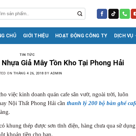
m
m:
NG CHỦ
GIỚI THIỆU
HOẠT ĐỘNG CÔNG TY
DỊCH VỤ
TIN TỨC
 Nhựa Giả Mây Tồn Kho Tại Phong Hải
TED ON
THÁNG 4 26, 2018
BY
ADMIN
ho việc kinh doanh quán cafe sân vườ, ngoài trời, luôn
nay Nội Thất Phong Hải cần
thanh lý 200 bộ bàn ghế caf
àng.
 có khung thép được sơn tĩnh điện, hàng chưa qua sử dụng
một khoản tiền cho bạn.