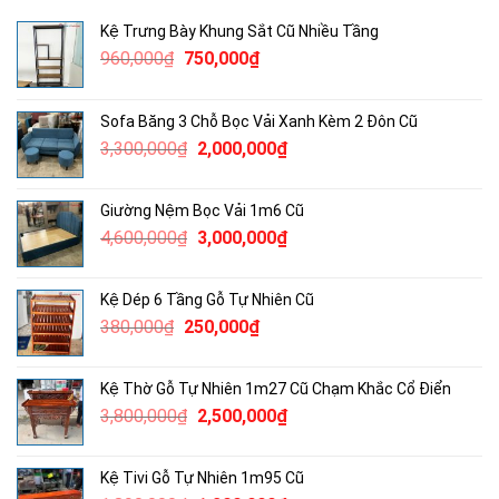
Kệ Trưng Bày Khung Sắt Cũ Nhiều Tầng
Giá
Giá
960,000
₫
750,000
₫
gốc
hiện
là:
tại
Sofa Băng 3 Chỗ Bọc Vải Xanh Kèm 2 Đôn Cũ
960,000₫.
là:
Giá
Giá
3,300,000
₫
2,000,000
₫
750,000₫.
gốc
hiện
là:
tại
Giường Nệm Bọc Vải 1m6 Cũ
3,300,000₫.
là:
Giá
Giá
4,600,000
₫
3,000,000
₫
2,000,000₫.
gốc
hiện
là:
tại
Kệ Dép 6 Tầng Gỗ Tự Nhiên Cũ
4,600,000₫.
là:
Giá
Giá
380,000
₫
250,000
₫
3,000,000₫.
gốc
hiện
là:
tại
Kệ Thờ Gỗ Tự Nhiên 1m27 Cũ Chạm Khắc Cổ Điển
380,000₫.
là:
Giá
Giá
3,800,000
₫
2,500,000
₫
250,000₫.
gốc
hiện
là:
tại
Kệ Tivi Gỗ Tự Nhiên 1m95 Cũ
3,800,000₫.
là: