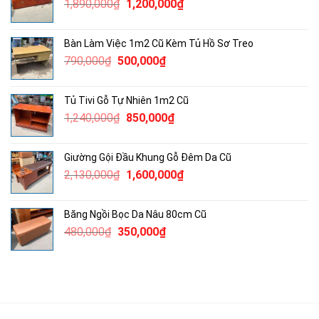
Giá
Giá
1,890,000
₫
1,200,000
₫
2,500,000₫.
gốc
hiện
là:
tại
Bàn Làm Việc 1m2 Cũ Kèm Tủ Hồ Sơ Treo
1,890,000₫.
là:
Giá
Giá
790,000
₫
500,000
₫
1,200,000₫.
gốc
hiện
là:
tại
Tủ Tivi Gỗ Tự Nhiên 1m2 Cũ
790,000₫.
là:
Giá
Giá
1,240,000
₫
850,000
₫
500,000₫.
gốc
hiện
là:
tại
Giường Gội Đầu Khung Gỗ Đêm Da Cũ
1,240,000₫.
là:
Giá
Giá
2,130,000
₫
1,600,000
₫
850,000₫.
gốc
hiện
là:
tại
Băng Ngồi Bọc Da Nâu 80cm Cũ
2,130,000₫.
là:
Giá
Giá
480,000
₫
350,000
₫
1,600,000₫.
gốc
hiện
là:
tại
480,000₫.
là:
350,000₫.