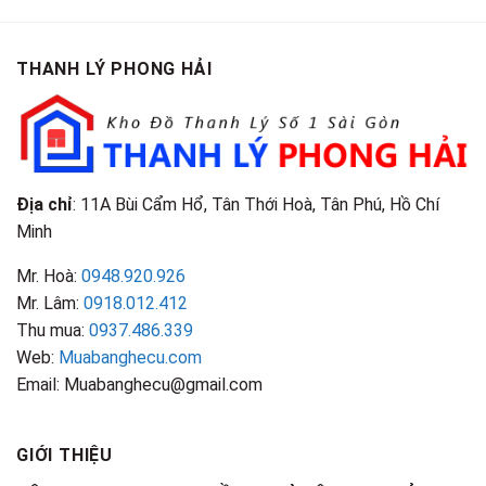
800,000₫.
THANH LÝ PHONG HẢI
Địa chỉ
: 11A Bùi Cẩm Hổ, Tân Thới Hoà, Tân Phú, Hồ Chí
Minh
Mr. Hoà:
0948.920.926
Mr. Lâm:
0918.012.412
Thu mua:
0937.486.339
Web:
Muabanghecu.com
Email: Muabanghecu@gmail.com
GIỚI THIỆU