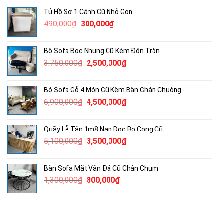
là:
tại
Tủ Hồ Sơ 1 Cánh Cũ Nhỏ Gọn
2,300,000₫.
là:
Giá
Giá
490,000
₫
300,000
₫
1,800,000₫.
gốc
hiện
là:
tại
Bộ Sofa Bọc Nhung Cũ Kèm Đôn Tròn
490,000₫.
là:
Giá
Giá
3,750,000
₫
2,500,000
₫
300,000₫.
gốc
hiện
là:
tại
Bộ Sofa Gỗ 4 Món Cũ Kèm Bàn Chân Chuông
3,750,000₫.
là:
Giá
Giá
6,900,000
₫
4,500,000
₫
2,500,000₫.
gốc
hiện
là:
tại
Quầy Lễ Tân 1m8 Nan Dọc Bo Cong Cũ
6,900,000₫.
là:
Giá
Giá
5,100,000
₫
3,500,000
₫
4,500,000₫.
gốc
hiện
là:
tại
Bàn Sofa Mặt Vân Đá Cũ Chân Chụm
5,100,000₫.
là:
Giá
Giá
1,300,000
₫
800,000
₫
3,500,000₫.
gốc
hiện
là:
tại
1,300,000₫.
là: