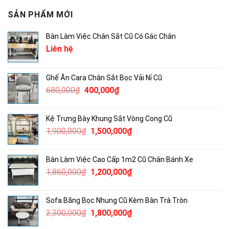
SẢN PHẨM MỚI
Bàn Làm Việc Chân Sắt Cũ Có Gác Chân
Liên hệ
Ghế Ăn Cara Chân Sắt Bọc Vải Nỉ Cũ
Giá
Giá
680,000
₫
400,000
₫
gốc
hiện
là:
tại
Kệ Trưng Bày Khung Sắt Vòng Cong Cũ
680,000₫.
là:
Giá
Giá
1,900,000
₫
1,500,000
₫
400,000₫.
gốc
hiện
là:
tại
Bàn Làm Việc Cao Cấp 1m2 Cũ Chân Bánh Xe
1,900,000₫.
là:
Giá
Giá
1,860,000
₫
1,200,000
₫
1,500,000₫.
gốc
hiện
là:
tại
Sofa Băng Bọc Nhung Cũ Kèm Bàn Trà Tròn
1,860,000₫.
là:
Giá
Giá
2,300,000
₫
1,800,000
₫
1,200,000₫.
gốc
hiện