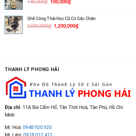
Giá
Giá
145,000
₫
100,000
₫
100,000₫.
gốc
hiện
là:
tại
Ghế Công Thái Học Cũ Có Gác Chân
145,000₫.
là:
Giá
Giá
2,000,000
₫
1,200,000
₫
100,000₫.
gốc
hiện
là:
tại
2,000,000₫.
là:
1,200,000₫.
THANH LÝ PHONG HẢI
Địa chỉ
: 11A Bùi Cẩm Hổ, Tân Thới Hoà, Tân Phú, Hồ Chí
Minh
Mr. Hoà:
0948.920.926
Mr. Lâm:
0918.012.412