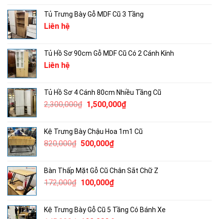
Tủ Trưng Bày Gỗ MDF Cũ 3 Tầng
Liên hệ
Tủ Hồ Sơ 90cm Gỗ MDF Cũ Có 2 Cánh Kính
Liên hệ
Tủ Hồ Sơ 4 Cánh 80cm Nhiều Tầng Cũ
Giá
Giá
2,300,000
₫
1,500,000
₫
gốc
hiện
là:
tại
Kệ Trưng Bày Chậu Hoa 1m1 Cũ
2,300,000₫.
là:
Giá
Giá
820,000
₫
500,000
₫
1,500,000₫.
gốc
hiện
là:
tại
Bàn Thấp Mặt Gỗ Cũ Chân Sắt Chữ Z
820,000₫.
là:
Giá
Giá
172,000
₫
100,000
₫
500,000₫.
gốc
hiện
là:
tại
Kệ Trưng Bày Gỗ Cũ 5 Tầng Có Bánh Xe
172,000₫.
là: