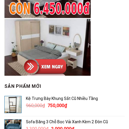
SẢN PHẨM MỚI
Kệ Trưng Bày Khung Sắt Cũ Nhiều Tầng
Giá
Giá
960,000
₫
750,000
₫
gốc
hiện
là:
tại
Sofa Băng 3 Chỗ Bọc Vải Xanh Kèm 2 Đôn Cũ
960,000₫.
là:
Giá
Giá
3,300,000
₫
2,000,000
₫