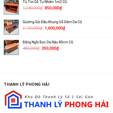
Tủ Tivi Gỗ Tự Nhiên 1m2 Cũ
790,000₫.
là:
Giá
Giá
1,240,000
₫
850,000
₫
500,000₫.
gốc
hiện
là:
tại
Giường Gội Đầu Khung Gỗ Đêm Da Cũ
1,240,000₫.
là:
Giá
Giá
2,130,000
₫
1,600,000
₫
850,000₫.
gốc
hiện
là:
tại
Băng Ngồi Bọc Da Nâu 80cm Cũ
2,130,000₫.
là:
Giá
Giá
480,000
₫
350,000
₫
1,600,000₫.
gốc
hiện
là:
tại
480,000₫.
là:
350,000₫.
THANH LÝ PHONG HẢI