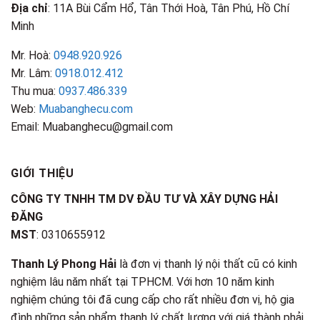
Địa chỉ
: 11A Bùi Cẩm Hổ, Tân Thới Hoà, Tân Phú, Hồ Chí
Minh
Mr. Hoà:
0948.920.926
Mr. Lâm:
0918.012.412
Thu mua:
0937.486.339
Web:
Muabanghecu.com
Email: Muabanghecu@gmail.com
GIỚI THIỆU
CÔNG TY TNHH TM DV ĐẦU TƯ VÀ XÂY DỰNG HẢI
ĐĂNG
MST
: 0310655912
Thanh Lý Phong Hải
là đơn vị thanh lý nội thất cũ có kinh
nghiệm lâu năm nhất tại TPHCM. Với hơn 10 năm kinh
nghiệm chúng tôi đã cung cấp cho rất nhiều đơn vị, hộ gia
đình những sản phẩm thanh lý chất lượng với giá thành phải