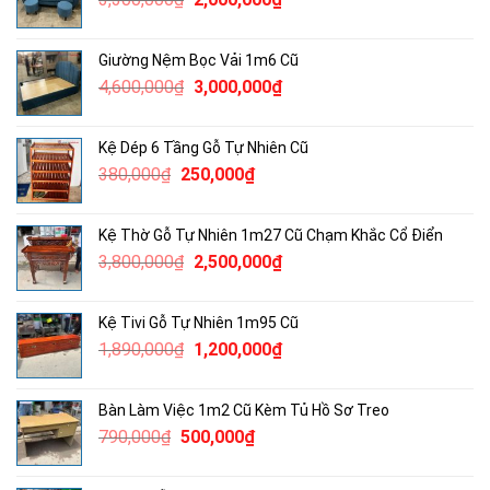
750,000₫.
gốc
hiện
là:
tại
Giường Nệm Bọc Vải 1m6 Cũ
3,300,000₫.
là:
Giá
Giá
4,600,000
₫
3,000,000
₫
2,000,000₫.
gốc
hiện
là:
tại
Kệ Dép 6 Tầng Gỗ Tự Nhiên Cũ
4,600,000₫.
là:
Giá
Giá
380,000
₫
250,000
₫
3,000,000₫.
gốc
hiện
là:
tại
Kệ Thờ Gỗ Tự Nhiên 1m27 Cũ Chạm Khắc Cổ Điển
380,000₫.
là:
Giá
Giá
3,800,000
₫
2,500,000
₫
250,000₫.
gốc
hiện
là:
tại
Kệ Tivi Gỗ Tự Nhiên 1m95 Cũ
3,800,000₫.
là:
Giá
Giá
1,890,000
₫
1,200,000
₫
2,500,000₫.
gốc
hiện
là:
tại
Bàn Làm Việc 1m2 Cũ Kèm Tủ Hồ Sơ Treo
1,890,000₫.
là:
Giá
Giá
790,000
₫
500,000
₫
1,200,000₫.
gốc
hiện
là:
tại