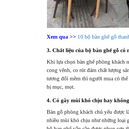
Xem qua >>
10 bộ bàn ghế gỗ than
3. Chất liệu của bộ bàn ghế gỗ có
Khi lựa chọn bàn ghế phòng khách nê
cong vênh, co rút đảm chất lượng sả
tương đối mềm thì người mua có thể 
bị mục, mọt.
4. Có gây mùi khó chịu hay khôn
Bàn gỗ phòng khách chủ yếu được làm
nhiều mùi khó chịu như những loại g
bộ bạn ghế vẫn cần được phun sơn th