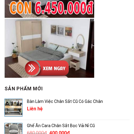
SẢN PHẨM MỚI
Bàn Làm Việc Chân Sắt Cũ Có Gác Chân
Liên hệ
Ghế Ăn Cara Chân Sắt Bọc Vải Nỉ Cũ
Giá
Giá
680,000
₫
400,000
₫