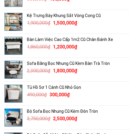
gốc
hiện
là:
tại
Kệ Trưng Bày Khung Sắt Vòng Cong Cũ
680,000₫.
là:
Giá
Giá
1,900,000
₫
1,500,000
₫
400,000₫.
gốc
hiện
là:
tại
Bàn Làm Việc Cao Cấp 1m2 Cũ Chân Bánh Xe
1,900,000₫.
là:
Giá
Giá
1,860,000
₫
1,200,000
₫
1,500,000₫.
gốc
hiện
là:
tại
Sofa Băng Bọc Nhung Cũ Kèm Bàn Trà Tròn
1,860,000₫.
là:
Giá
Giá
2,300,000
₫
1,800,000
₫
1,200,000₫.
gốc
hiện
là:
tại
Tủ Hồ Sơ 1 Cánh Cũ Nhỏ Gọn
2,300,000₫.
là:
Giá
Giá
490,000
₫
300,000
₫
1,800,000₫.
gốc
hiện
là:
tại
Bộ Sofa Bọc Nhung Cũ Kèm Đôn Tròn
490,000₫.
là:
Giá
Giá
3,750,000
₫
2,500,000
₫
300,000₫.
gốc
hiện
là:
tại