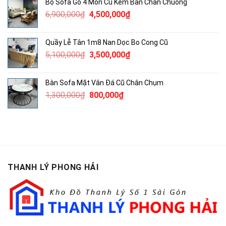
Bộ Sofa Gỗ 4 Món Cũ Kèm Bàn Chân Chuông
3,750,000₫.
là:
Giá
Giá
6,900,000
₫
4,500,000
₫
2,500,000₫.
gốc
hiện
là:
tại
Quầy Lễ Tân 1m8 Nan Dọc Bo Cong Cũ
6,900,000₫.
là:
Giá
Giá
5,100,000
₫
3,500,000
₫
4,500,000₫.
gốc
hiện
là:
tại
Bàn Sofa Mặt Vân Đá Cũ Chân Chụm
5,100,000₫.
là:
Giá
Giá
1,300,000
₫
800,000
₫
3,500,000₫.
gốc
hiện
là:
tại
1,300,000₫.
là:
800,000₫.
THANH LÝ PHONG HẢI