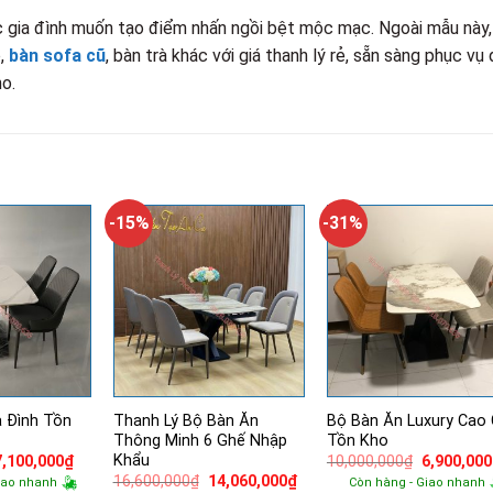
ác gia đình muốn tạo điểm nhấn ngồi bệt mộc mạc. Ngoài mẫu này,
ỗ,
bàn sofa cũ
, bàn trà khác với giá thanh lý rẻ, sẵn sàng phục vụ
o.
-15%
-31%
a Đình Tồn
Thanh Lý Bộ Bàn Ăn
Bộ Bàn Ăn Luxury Cao
Thông Minh 6 Ghế Nhập
Tồn Kho
Khẩu
Giá
Giá
Giá
7,100,000
₫
10,000,000
₫
6,900,000
gốc
hiện
gốc
Giá
Giá
16,600,000
₫
14,060,000
₫
iao nhanh
Còn hàng - Giao nhanh
à:
tại
là: