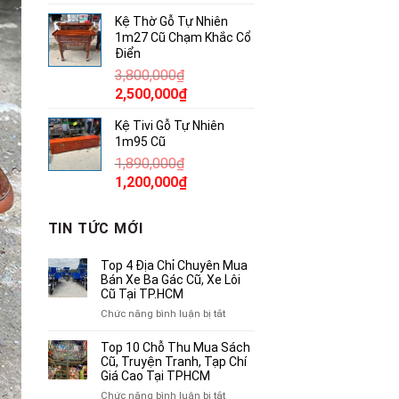
gốc
hiện
Kệ Thờ Gỗ Tự Nhiên
là:
tại
1m27 Cũ Chạm Khắc Cổ
380,000₫.
là:
Điển
250,000₫.
3,800,000
₫
Giá
Giá
2,500,000
₫
gốc
hiện
Kệ Tivi Gỗ Tự Nhiên
là:
tại
1m95 Cũ
3,800,000₫.
là:
1,890,000
₫
2,500,000₫.
Giá
Giá
1,200,000
₫
gốc
hiện
là:
tại
TIN TỨC MỚI
1,890,000₫.
là:
1,200,000₫.
Top 4 Địa Chỉ Chuyên Mua
Bán Xe Ba Gác Cũ, Xe Lôi
Cũ Tại TP.HCM
ở
Chức năng bình luận bị tắt
Top
4
Top 10 Chỗ Thu Mua Sách
Địa
Cũ, Truyện Tranh, Tạp Chí
Chỉ
Giá Cao Tại TPHCM
Chuyên
ở
Chức năng bình luận bị tắt