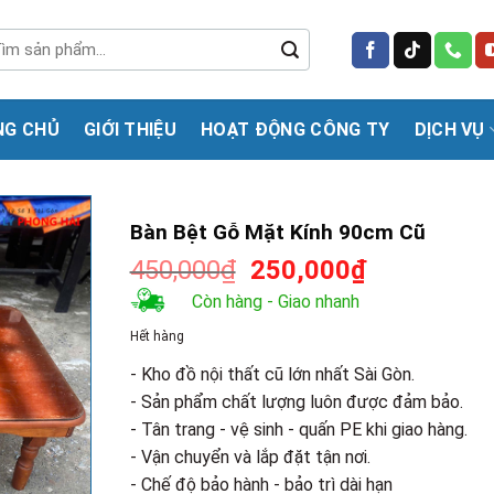
m
m:
NG CHỦ
GIỚI THIỆU
HOẠT ĐỘNG CÔNG TY
DỊCH VỤ
Bàn Bệt Gỗ Mặt Kính 90cm Cũ
Giá
Giá
450,000
₫
250,000
₫
gốc
hiện
Còn hàng - Giao nhanh
là:
tại
Hết hàng
450,000₫.
là:
250,000₫.
- Kho đồ nội thất cũ lớn nhất Sài Gòn.
- Sản phẩm chất lượng luôn được đảm bảo.
- Tân trang - vệ sinh - quấn PE khi giao hàng.
- Vận chuyển và lắp đặt tận nơi.
- Chế độ bảo hành - bảo trì dài hạn