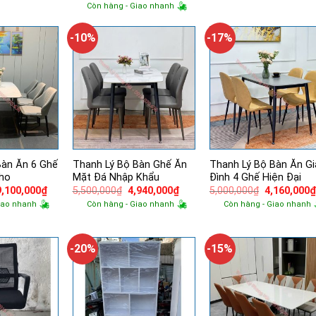
gốc
hiện
Còn hàng - Giao nhanh
11,000,000₫.
là:
10,000,00
là:
tại
7,100,000₫.
16,600,000₫.
là:
14,060,000₫.
-10%
-17%
Bàn Ăn 6 Ghế
Thanh Lý Bộ Bàn Ghế Ăn
Thanh Lý Bộ Bàn Ăn Gi
ho
Mặt Đá Nhập Khẩu
Đình 4 Ghế Hiện Đại
Giá
Giá
Giá
Giá
Giá
9,100,000
₫
5,500,000
₫
4,940,000
₫
5,000,000
₫
4,160,000
gốc
hiện
gốc
hiện
gốc
iao nhanh
Còn hàng - Giao nhanh
Còn hàng - Giao nhanh
à:
tại
là:
tại
là:
14,500,000₫.
là:
5,500,000₫.
là:
5,000,000₫.
9,100,000₫.
4,940,000₫.
-20%
-15%