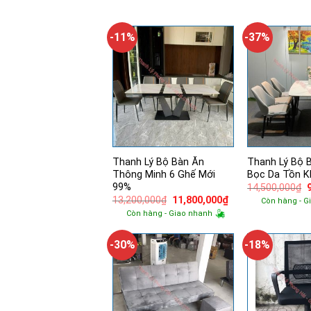
900,000₫.
là:
760,000₫.
-11%
-37%
Thanh Lý Bộ Bàn Ăn
Thanh Lý Bộ 
Thông Minh 6 Ghế Mới
Bọc Da Tồn K
99%
14,500,000
₫
Giá
Giá
13,200,000
₫
11,800,000
₫
Còn hàng - G
l
gốc
hiện
Còn hàng - Giao nhanh
là:
tại
13,200,000₫.
là:
11,800,000₫.
-30%
-18%