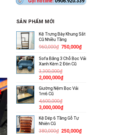
Gọi hotline:
0906.920.339
SẢN PHẨM MỚI
Kệ Trưng Bày Khung Sắt
Cũ Nhiều Tầng
Giá
Giá
960,000
₫
750,000
₫
gốc
hiện
Sofa Băng 3 Chỗ Bọc Vải
là:
tại
Xanh Kèm 2 Đôn Cũ
960,000₫.
là:
3,300,000
₫
750,000₫.
Giá
Giá
2,000,000
₫
gốc
hiện
Giường Nệm Bọc Vải
là:
tại
1m6 Cũ
3,300,000₫.
là:
4,600,000
₫
2,000,000₫.
Giá
Giá
3,000,000
₫
gốc
hiện
Kệ Dép 6 Tầng Gỗ Tự
là:
tại
Nhiên Cũ
4,600,000₫.
là:
Giá
Giá
380,000
₫
250,000
₫
3,000,000₫.