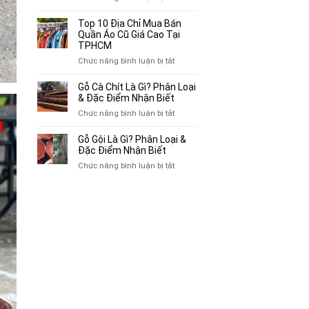
Mua
Top
Bán
10
Top 10 Địa Chỉ Mua Bán
Xe
Chỗ
Quần Áo Cũ Giá Cao Tại
Ba
Thu
TPHCM
Gác
Mua
ở
Chức năng bình luận bị tắt
Cũ,
Sách
Top
Xe
Cũ,
10
Gỗ Cà Chít Là Gì? Phân Loại
Lôi
Truyện
Địa
& Đặc Điểm Nhận Biết
Cũ
Tranh,
Chỉ
Tại
ở
Chức năng bình luận bị tắt
Tạp
Mua
TP.HCM
Gỗ
Chí
Bán
Cà
Giá
Gỗ Gội Là Gì? Phân Loại &
Quần
Chít
Đặc Điểm Nhận Biết
Cao
Áo
Là
Tại
ở
Chức năng bình luận bị tắt
Cũ
Gì?
TPHCM
Gỗ
Giá
Phân
Gội
Cao
Loại
Là
Tại
&
Gì?
TPHCM
Đặc
Phân
Điểm
Loại
Nhận
&
Biết
Đặc
Điểm
Nhận
Biết