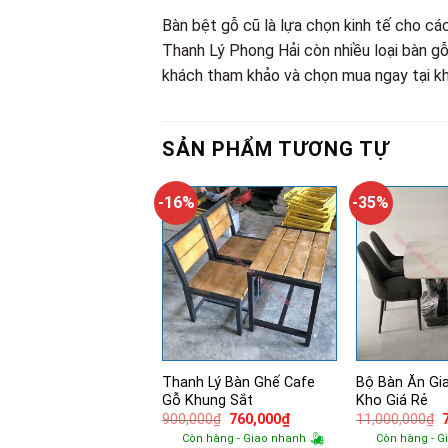
Bàn bệt gỗ cũ là lựa chọn kinh tế cho c
Thanh Lý Phong Hải còn nhiều loại bàn g
khách tham khảo và chọn mua ngay tại kh
SẢN PHẨM TƯƠNG TỰ
-16%
-35%
Thanh Lý Bàn Ghế Cafe
Bộ Bàn Ăn Gi
Gỗ Khung Sắt
Kho Giá Rẻ
Giá
Giá
900,000
₫
760,000
₫
11,000,000
₫
gốc
hiện
Còn hàng - Giao nhanh
Còn hàng - G
là:
tại
l