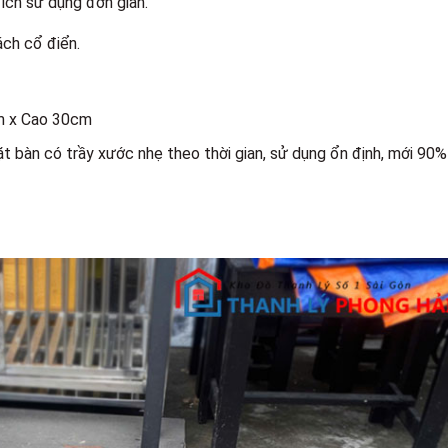
ích sử dụng đơn giản.
ách cổ điển.
m x Cao 30cm
t bàn có trầy xước nhẹ theo thời gian, sử dụng ổn định, mới 90%