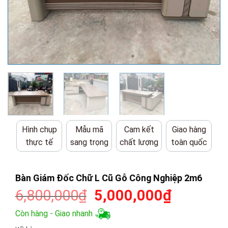
Hình chụp
Mẫu mã
Cam kết
Giao hàng
thực tế
sang trọng
chất lượng
toàn quốc
Bàn Giám Đốc Chữ L Cũ Gỗ Công Nghiệp 2m6
Giá
Giá
6,800,000
₫
5,000,000
₫
gốc
hiện
Còn hàng - Giao nhanh
là:
tại