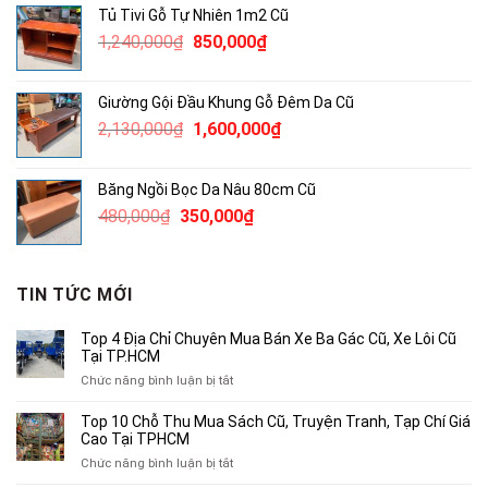
Tủ Tivi Gỗ Tự Nhiên 1m2 Cũ
790,000₫.
là:
Giá
Giá
1,240,000
₫
850,000
₫
500,000₫.
gốc
hiện
là:
tại
Giường Gội Đầu Khung Gỗ Đêm Da Cũ
1,240,000₫.
là:
Giá
Giá
2,130,000
₫
1,600,000
₫
850,000₫.
gốc
hiện
là:
tại
Băng Ngồi Bọc Da Nâu 80cm Cũ
2,130,000₫.
là:
Giá
Giá
480,000
₫
350,000
₫
1,600,000₫.
gốc
hiện
là:
tại
480,000₫.
là:
TIN TỨC MỚI
350,000₫.
Top 4 Địa Chỉ Chuyên Mua Bán Xe Ba Gác Cũ, Xe Lôi Cũ
Tại TP.HCM
ở
Chức năng bình luận bị tắt
Top
4
Top 10 Chỗ Thu Mua Sách Cũ, Truyện Tranh, Tạp Chí Giá
Địa
Cao Tại TPHCM
Chỉ
ở
Chức năng bình luận bị tắt
Chuyên
Top