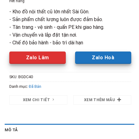
Hết hàng
6,800,000₫.
là:
- Kho đồ nội thất cũ lớn nhất Sài Gòn.
5,000,00
- Sản phẩm chất lượng luôn được đảm bảo.
- Tân trang - vệ sinh - quấn PE khi giao hàng.
- Vận chuyển và lắp đặt tận nơi.
- Chế độ bảo hành - bảo trì dài hạn
Zalo Lâm
Zalo Hoà
SKU:
BGDC40
Danh mục:
Đã Bán
XEM CHI TIẾT
XEM THÊM MẪU
MÔ TẢ