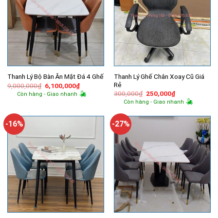
Thanh Lý Ghế Chân Xoay Cũ Giá
Thanh Lý Bộ Bàn Ăn Mặt Đá 4 Ghế
Rẻ
Giá
Giá
9,000,000
₫
6,100,000
₫
gốc
hiện
Giá
Giá
300,000
₫
250,000
₫
Còn hàng - Giao nhanh
là:
tại
gốc
hiện
Còn hàng - Giao nhanh
9,000,000₫.
là:
là:
tại
6,100,000₫.
300,000₫.
là:
250,000₫.
-16%
-27%