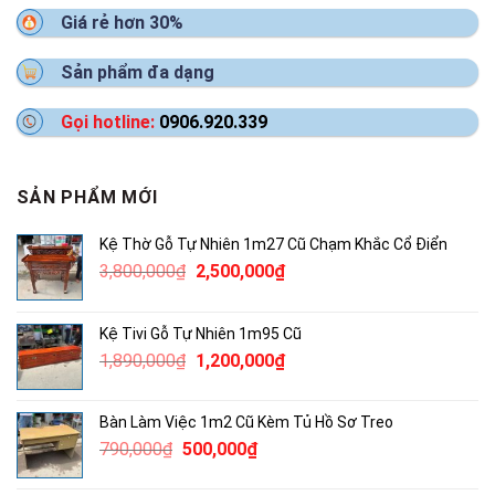
Giá rẻ hơn 30%
Sản phẩm đa dạng
Gọi hotline:
0906.920.339
SẢN PHẨM MỚI
Kệ Thờ Gỗ Tự Nhiên 1m27 Cũ Chạm Khắc Cổ Điển
Giá
Giá
3,800,000
₫
2,500,000
₫
gốc
hiện
là:
tại
Kệ Tivi Gỗ Tự Nhiên 1m95 Cũ
3,800,000₫.
là:
Giá
Giá
1,890,000
₫
1,200,000
₫
2,500,000₫.
gốc
hiện
là:
tại
Bàn Làm Việc 1m2 Cũ Kèm Tủ Hồ Sơ Treo
1,890,000₫.
là:
Giá
Giá
790,000
₫
500,000
₫
1,200,000₫.
gốc
hiện
là:
tại