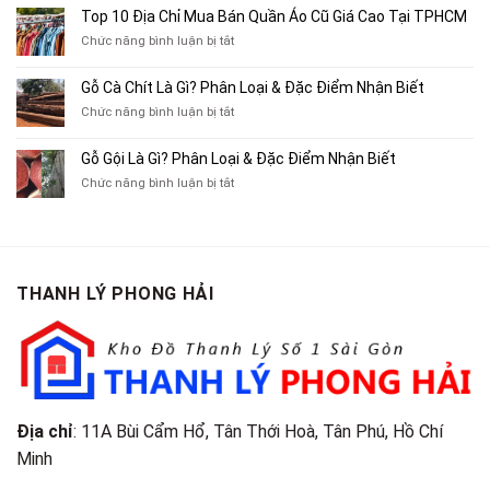
Mua
10
Top 10 Địa Chỉ Mua Bán Quần Áo Cũ Giá Cao Tại TPHCM
Bán
Chỗ
Xe
ở
Chức năng bình luận bị tắt
Thu
Ba
Top
Mua
Gác
10
Gỗ Cà Chít Là Gì? Phân Loại & Đặc Điểm Nhận Biết
Sách
Cũ,
Địa
Cũ,
ở
Chức năng bình luận bị tắt
Xe
Chỉ
Truyện
Gỗ
Lôi
Mua
Tranh,
Cà
Cũ
Bán
Gỗ Gội Là Gì? Phân Loại & Đặc Điểm Nhận Biết
Tạp
Chít
Tại
Quần
Chí
ở
Chức năng bình luận bị tắt
Là
TP.HCM
Áo
Giá
Gỗ
Gì?
Cũ
Cao
Gội
Phân
Giá
Tại
Là
Loại
Cao
TPHCM
Gì?
&
Tại
Phân
Đặc
TPHCM
THANH LÝ PHONG HẢI
Loại
Điểm
&
Nhận
Đặc
Biết
Điểm
Nhận
Biết
Địa chỉ
: 11A Bùi Cẩm Hổ, Tân Thới Hoà, Tân Phú, Hồ Chí
Minh