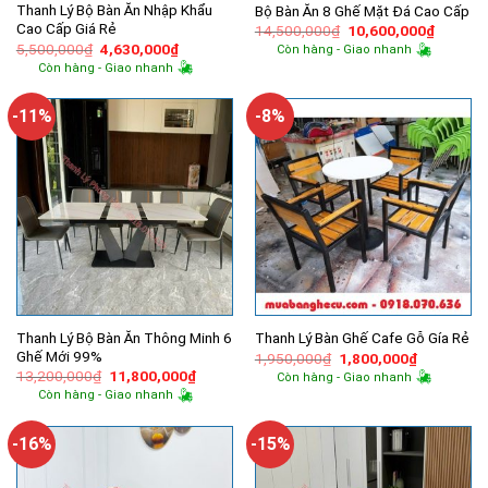
Thanh Lý Bộ Bàn Ăn Nhập Khẩu
Bộ Bàn Ăn 8 Ghế Mặt Đá Cao Cấp
Cao Cấp Giá Rẻ
Giá
Giá
14,500,000
₫
10,600,000
₫
gốc
hiện
Giá
Giá
5,500,000
₫
4,630,000
₫
Còn hàng - Giao nhanh
là:
tại
gốc
hiện
Còn hàng - Giao nhanh
14,500,000₫.
là:
là:
tại
10,600,
5,500,000₫.
là:
4,630,000₫.
-11%
-8%
Thanh Lý Bộ Bàn Ăn Thông Minh 6
Thanh Lý Bàn Ghế Cafe Gỗ Gía Rẻ
Ghế Mới 99%
Giá
Giá
1,950,000
₫
1,800,000
₫
gốc
hiện
Giá
Giá
13,200,000
₫
11,800,000
₫
Còn hàng - Giao nhanh
là:
tại
gốc
hiện
Còn hàng - Giao nhanh
1,950,000₫.
là:
là:
tại
1,800,000
13,200,000₫.
là:
11,800,000₫.
-16%
-15%