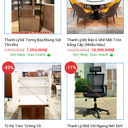
Thanh Lý Kệ Trưng Bày Khung Sắt
Thanh Lý Bộ Bàn 6 Ghế Mặt Tròn
Tồn Kho
Đẳng Cấp (Nhiều Màu)
Giá
Giá
Giá
Giá
1,600,000
₫
1,350,000
₫
12,200,000
₫
10,000,000
₫
gốc
hiện
gốc
hiện
Còn hàng - Giao nhanh
Còn hàng - Giao nhanh
là:
tại
là:
tại
1,600,000₫.
là:
12,200,000₫.
là:
1,350,000₫.
10,000,
-33%
-11%
Thanh Lý Ghế Chỉ Ngang Nét Đứt
Tủ Kệ Treo Tường Cũ