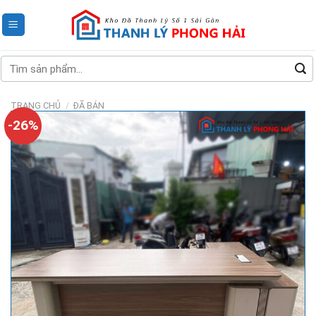
Skip
to
content
Tìm
kiếm:
TRANG CHỦ
/
ĐÃ BÁN
-26%