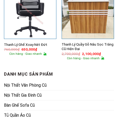
Thanh Lý Quầy Gỗ Nâu Sọc Trắng
Thanh Lý Ghế Xoay Nét Đứt
Cũ Hiện Đại
Giá
Giá
760,000
₫
650,000
₫
gốc
hiện
Giá
Giá
2,700,000
₫
2,100,000
₫
Còn hàng - Giao nhanh
là:
tại
gốc
hiện
Còn hàng - Giao nhanh
760,000₫.
là:
là:
tại
650,000₫.
2,700,000₫.
là:
2,100,000
DANH MỤC SẢN PHẨM
Nội Thất Văn Phòng Cũ
Nội Thất Gia Đình Cũ
Bàn Ghế Sofa Cũ
Tủ Quần Áo Cũ