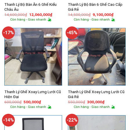
Thanh Lý Bộ Bàn Ăn 6 Ghế Kiểu
Thanh Lý Bộ Bàn 6 Ghế Cao Cấp
Châu Âu
Giá Rẻ
Giá
Giá
Giá
Giá
14,600,000
₫
12,060,000
₫
14,500,000
₫
9,100,000
₫
gốc
hiện
gốc
hiện
Còn hàng - Giao nhanh
Còn hàng - Giao nhanh
là:
tại
là:
tại
14,600,000₫.
là:
14,500,000₫.
là:
12,060,000₫.
9,100,00
-17%
-45%
Thanh Lý Ghế Xoay Lưng Lưới Cũ
Thanh Lý Ghế Xoay Lưng Lưới Cũ
Hiện Đại
Giá Rẻ
Giá
Giá
Giá
Giá
600,000
₫
500,000
₫
550,000
₫
300,000
₫
gốc
hiện
gốc
hiện
Còn hàng - Giao nhanh
Còn hàng - Giao nhanh
là:
tại
là:
tại
600,000₫.
là:
550,000₫.
là:
500,000₫.
300,000₫.
-14%
-22%