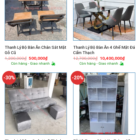
Thanh Lý Bộ Bàn Ăn Chân Sắt Mặt
Thanh Lý Bộ Bàn Ăn 4 Ghế Mặt Đá
Gỗ Cũ
Cẩm Thạch
Giá
Giá
Giá
Giá
1,200,000
₫
500,000
₫
12,700,000
₫
10,400,000
₫
gốc
hiện
gốc
hiện
Còn hàng - Giao nhanh
Còn hàng - Giao nhanh
là:
tại
là:
tại
1,200,000₫.
là:
12,700,000₫.
là:
500,000₫.
10,400,
-30%
-20%