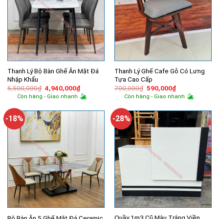
Thanh Lý Bộ Bàn Ghế Ăn Mặt Đá
Thanh Lý Ghế Cafe Gỗ Có Lưng
Nhập Khẩu
Tựa Cao Cấp
Giá
Giá
Giá
Giá
5,500,000
₫
4,940,000
₫
700,000
₫
590,000
₫
gốc
hiện
gốc
hiện
Còn hàng - Giao nhanh
Còn hàng - Giao nhanh
là:
tại
là:
tại
5,500,000₫.
là:
700,000₫.
là:
4,940,000₫.
590,000₫.
-18%
-28%
Quầy 1m3 Cũ Màu Trắng Viền
Bộ Bàn Ăn 5 Ghế Mặt Đá Ceramic