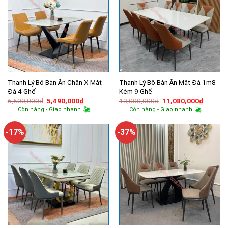
Thanh Lý Bộ Bàn Ăn Chân X Mặt
Thanh Lý Bộ Bàn Ăn Mặt Đá 1m8
Đá 4 Ghế
Kèm 9 Ghế
Giá
Giá
Giá
Giá
6,500,000
₫
5,490,000
₫
13,000,000
₫
11,080,000
₫
gốc
hiện
gốc
hiện
Còn hàng - Giao nhanh
Còn hàng - Giao nhanh
là:
tại
là:
tại
6,500,000₫.
là:
13,000,000₫.
là:
5,490,000₫.
11,080,
-17%
-37%