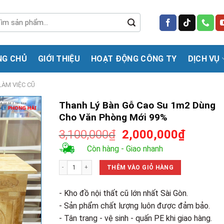
m
m:
NG CHỦ
GIỚI THIỆU
HOẠT ĐỘNG CÔNG TY
DỊCH VỤ
LÀM VIỆC CŨ
Thanh Lý Bàn Gỗ Cao Su 1m2 Dùng
Cho Văn Phòng Mới 99%
Giá
Giá
3,100,000
₫
2,000,000
₫
gốc
hiện
Còn hàng - Giao nhanh
là:
tại
Thanh Lý Bàn Gỗ Cao Su 1m2 Dùng Cho Văn Phòng Mới 99% 
3,100,000₫.
là:
THÊM VÀO GIỎ HÀNG
2,000,0
- Kho đồ nội thất cũ lớn nhất Sài Gòn.
- Sản phẩm chất lượng luôn được đảm bảo.
- Tân trang - vệ sinh - quấn PE khi giao hàng.