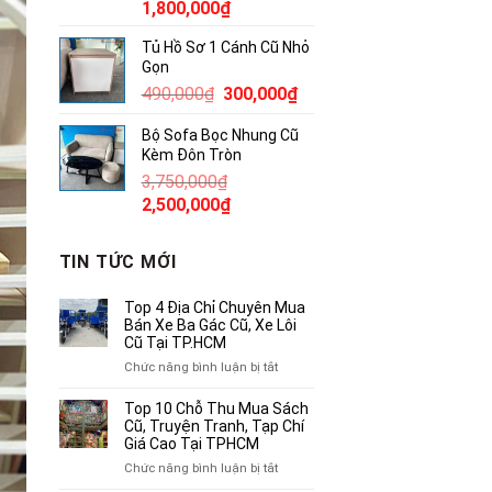
Giá
Giá
1,800,000
₫
gốc
hiện
Tủ Hồ Sơ 1 Cánh Cũ Nhỏ
là:
tại
Gọn
2,300,000₫.
là:
Giá
Giá
490,000
₫
300,000
₫
1,800,000₫.
gốc
hiện
Bộ Sofa Bọc Nhung Cũ
là:
tại
Kèm Đôn Tròn
490,000₫.
là:
3,750,000
₫
300,000₫.
Giá
Giá
2,500,000
₫
gốc
hiện
là:
tại
TIN TỨC MỚI
3,750,000₫.
là:
2,500,000₫.
Top 4 Địa Chỉ Chuyên Mua
Bán Xe Ba Gác Cũ, Xe Lôi
Cũ Tại TP.HCM
ở
Chức năng bình luận bị tắt
Top
4
Top 10 Chỗ Thu Mua Sách
Địa
Cũ, Truyện Tranh, Tạp Chí
Chỉ
Giá Cao Tại TPHCM
Chuyên
ở
Chức năng bình luận bị tắt
Mua
Top