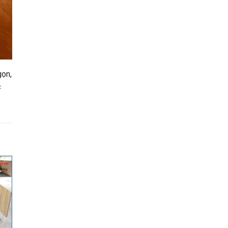
gọn,
c