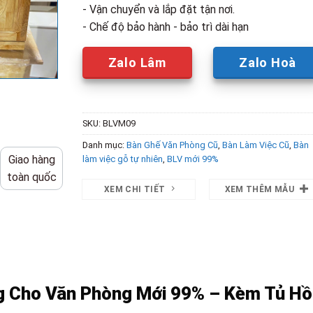
- Vận chuyển và lắp đặt tận nơi.
- Chế độ bảo hành - bảo trì dài hạn
Zalo Lâm
Zalo Hoà
SKU:
BLVM09
Danh mục:
Bàn Ghế Văn Phòng Cũ
,
Bàn Làm Việc Cũ
,
Bàn
Giao hàng
làm việc gỗ tự nhiên
,
BLV mới 99%
toàn quốc
XEM CHI TIẾT
XEM THÊM MẪU
g Cho Văn Phòng Mới 99% – Kèm Tủ Hồ