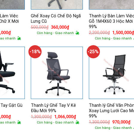
 Làm Việc
Ghế Xoay Có Chế Độ Ngã
Thanh Lý Bàn Làm Việ
Chữ X Mới
Lưng Cũ
Gỗ 1M4X60 3 Hộc Mới
99%
Giá
Giá
500,000
₫
360,000
₫
gốc
hiện
Giá
Giá
,000
₫
2,200,000
₫
1,500,000
Còn hàng - Giao nhanh
là:
tại
hiện
gốc
iao nhanh
Còn hàng - Giao nhanh
500,000₫.
là:
tại
là:
360,000₫.
,000₫.
là:
2,200,000₫.
525,000₫.
-18%
-25%
 Tay Gật Gù
Thanh Lý Ghế Tay V Kê
Thanh lý Ghế Văn Phò
Đầu Mới 99%
Xoay Lưng Lưới Cao M
99%
Giá
Giá
Giá
,000
₫
1,300,000
₫
1,066,000
₫
hiện
gốc
hiện
Giá
G
1,300,000
₫
970,000
₫
iao nhanh
Còn hàng - Giao nhanh
tại
là:
tại
gốc
h
Còn hàng - Giao nhanh
,000₫.
là:
1,300,000₫.
là:
là:
tạ
767,000₫.
1,066,000₫.