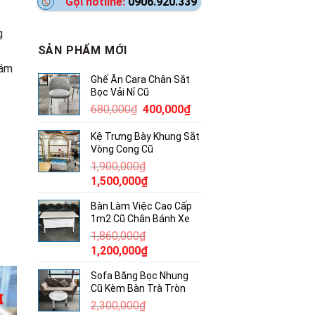
Gọi hotline:
0906.920.339
g
SẢN PHẨM MỚI
bám
Ghế Ăn Cara Chân Sắt
Bọc Vải Nỉ Cũ
Giá
Giá
680,000
₫
400,000
₫
gốc
hiện
Kệ Trưng Bày Khung Sắt
là:
tại
Vòng Cong Cũ
680,000₫.
là:
1,900,000
₫
400,000₫.
Giá
Giá
1,500,000
₫
gốc
hiện
Bàn Làm Việc Cao Cấp
là:
tại
1m2 Cũ Chân Bánh Xe
1,900,000₫.
là:
1,860,000
₫
1,500,000₫.
Giá
Giá
1,200,000
₫
gốc
hiện
Sofa Băng Bọc Nhung
là:
tại
Cũ Kèm Bàn Trà Tròn
1,860,000₫.
là:
2,300,000
₫
1,200,000₫.