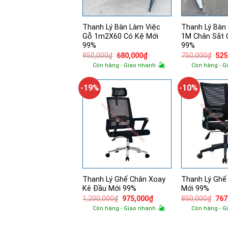
Thanh Lý Bàn Làm Việc
Thanh Lý Bàn
Gỗ 1m2X60 Có Kệ Mới
1M Chân Sắt 
99%
99%
Giá
Giá
Giá
950,000
₫
680,000
₫
750,000
₫
525
gốc
hiện
gốc
Còn hàng - Giao nhanh
Còn hàng - G
là:
tại
là:
950,000₫.
là:
750
680,000₫.
-19%
-10%
Thanh Lý Ghế Chân Xoay
Thanh Lý Ghế
Kê Đầu Mới 99%
Mới 99%
Giá
Giá
Giá
1,200,000
₫
975,000
₫
850,000
₫
767
gốc
hiện
gốc
Còn hàng - Giao nhanh
Còn hàng - G
là:
tại
là:
1,200,000₫.
là:
850
975,000₫.