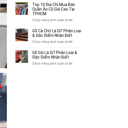
Bán
10
Top 10 Địa Chỉ Mua Bán
Xe
Chỗ
Quần Áo Cũ Giá Cao Tại
Ba
Thu
TPHCM
Gác
Mua
ở
Chức năng bình luận bị tắt
Cũ,
Sách
Top
Xe
Cũ,
10
Gỗ Cà Chít Là Gì? Phân Loại
Lôi
Truyện
Địa
& Đặc Điểm Nhận Biết
Cũ
Tranh,
Chỉ
Tại
ở
Chức năng bình luận bị tắt
Tạp
Mua
TP.HCM
Gỗ
Chí
Bán
Cà
Giá
Gỗ Gội Là Gì? Phân Loại &
Quần
Chít
Đặc Điểm Nhận Biết
Cao
Áo
Là
Tại
ở
Chức năng bình luận bị tắt
Cũ
Gì?
TPHCM
Gỗ
Giá
Phân
Gội
Cao
Loại
Là
Tại
&
Gì?
TPHCM
Đặc
Phân
Điểm
Loại
Nhận
&
Biết
Đặc
Điểm
Nhận
Biết