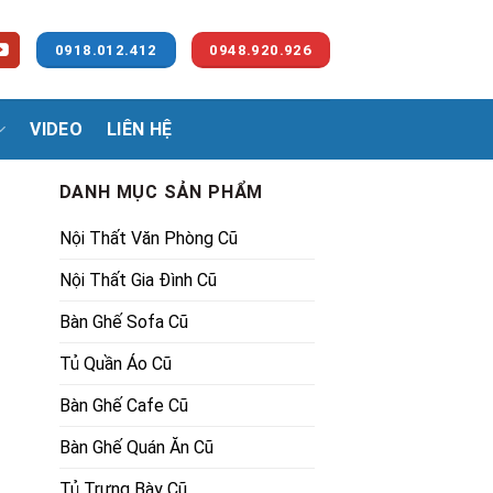
0918.012.412
0948.920.926
VIDEO
LIÊN HỆ
DANH MỤC SẢN PHẨM
Nội Thất Văn Phòng Cũ
Nội Thất Gia Đình Cũ
Bàn Ghế Sofa Cũ
Tủ Quần Áo Cũ
số lượng
00₫.
Bàn Ghế Cafe Cũ
Bàn Ghế Quán Ăn Cũ
Tủ Trưng Bày Cũ