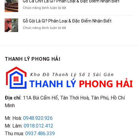
Gỗ Cà Chít Là Gì? Phân Loại & Đặc Điểm Nhận Biết
Sách
Cũ,
Địa
Cũ,
ở
Chức năng bình luận bị tắt
Xe
Chỉ
Truyện
Gỗ
Lôi
Mua
Tranh,
Cà
Cũ
Bán
Gỗ Gội Là Gì? Phân Loại & Đặc Điểm Nhận Biết
Tạp
Chít
Tại
Quần
Chí
ở
Chức năng bình luận bị tắt
Là
TP.HCM
Áo
Giá
Gỗ
Gì?
Cũ
Cao
Gội
Phân
Giá
Tại
Là
Loại
Cao
TPHCM
Gì?
&
Tại
Phân
Đặc
TPHCM
THANH LÝ PHONG HẢI
Loại
Điểm
&
Nhận
Đặc
Biết
Điểm
Nhận
Biết
Địa chỉ
: 11A Bùi Cẩm Hổ, Tân Thới Hoà, Tân Phú, Hồ Chí
Minh
Mr. Hoà:
0948.920.926
Mr. Lâm:
0918.012.412
Thu mua:
0937.486.339