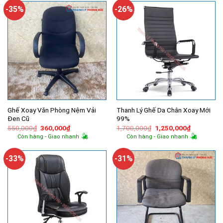
360,000₫.
650,000₫.
-35%
-26%
Ghế Xoay Văn Phòng Nệm Vải
Thanh Lý Ghế Da Chân Xoay Mới
Đen Cũ
99%
Giá
Giá
Giá
Giá
550,000
₫
360,000
₫
1,700,000
₫
1,250,000
₫
gốc
hiện
gốc
hiện
Còn hàng - Giao nhanh
Còn hàng - Giao nhanh
là:
tại
là:
tại
550,000₫.
là:
1,700,000₫.
là:
360,000₫.
1,250,000
-33%
-31%