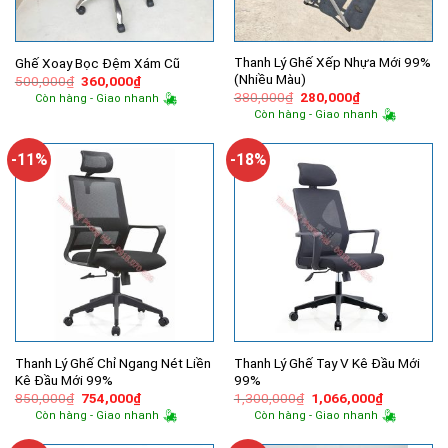
Thanh Lý Ghế Xếp Nhựa Mới 99%
Ghế Xoay Bọc Đệm Xám Cũ
(Nhiều Màu)
Giá
Giá
500,000
₫
360,000
₫
gốc
hiện
Giá
Giá
380,000
₫
280,000
₫
Còn hàng - Giao nhanh
là:
tại
gốc
hiện
Còn hàng - Giao nhanh
500,000₫.
là:
là:
tại
360,000₫.
380,000₫.
là:
280,000₫.
-11%
-18%
Thanh Lý Ghế Chỉ Ngang Nét Liền
Thanh Lý Ghế Tay V Kê Đầu Mới
Kê Đầu Mới 99%
99%
Giá
Giá
Giá
Giá
850,000
₫
754,000
₫
1,300,000
₫
1,066,000
₫
gốc
hiện
gốc
hiện
Còn hàng - Giao nhanh
Còn hàng - Giao nhanh
là:
tại
là:
tại
850,000₫.
là:
1,300,000₫.
là: