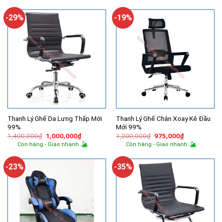
850,000₫.
là:
400,000₫.
là:
740,000₫.
350,000₫.
-29%
-19%
Thanh Lý Ghế Da Lưng Thấp Mới
Thanh Lý Ghế Chân Xoay Kê Đầu
99%
Mới 99%
Giá
Giá
Giá
Giá
1,400,000
₫
1,000,000
₫
1,200,000
₫
975,000
₫
gốc
hiện
gốc
hiện
Còn hàng - Giao nhanh
Còn hàng - Giao nhanh
là:
tại
là:
tại
1,400,000₫.
là:
1,200,000₫.
là:
1,000,000₫.
975,000₫.
-23%
-35%