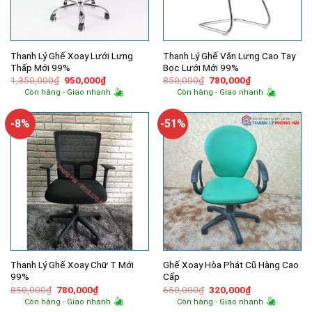
Thanh Lý Ghế Xoay Lưới Lưng
Thanh Lý Ghế Văn Lưng Cao Tay
Thấp Mới 99%
Bọc Lưới Mới 99%
Giá
Giá
Giá
Giá
1,350,000
₫
950,000
₫
850,000
₫
780,000
₫
gốc
hiện
gốc
hiện
Còn hàng - Giao nhanh
Còn hàng - Giao nhanh
là:
tại
là:
tại
1,350,000₫.
là:
850,000₫.
là:
950,000₫.
780,000₫.
-8%
-51%
Thanh Lý Ghế Xoay Chữ T Mới
Ghế Xoay Hòa Phát Cũ Hàng Cao
99%
Cấp
Giá
Giá
Giá
Giá
850,000
₫
780,000
₫
650,000
₫
320,000
₫
gốc
hiện
gốc
hiện
Còn hàng - Giao nhanh
Còn hàng - Giao nhanh
là:
tại
là:
tại