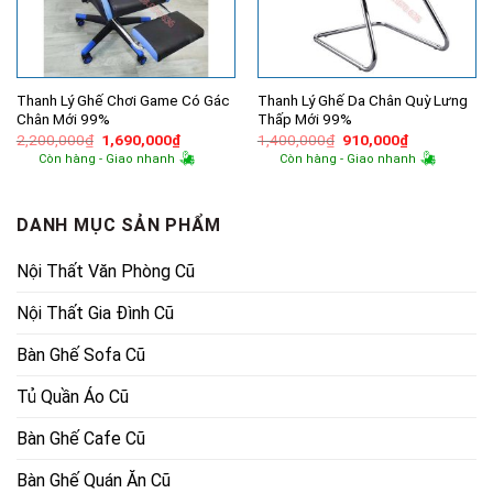
Thanh Lý Ghế Chơi Game Có Gác
Thanh Lý Ghế Da Chân Quỳ Lưng
Chân Mới 99%
Thấp Mới 99%
Giá
Giá
Giá
Giá
2,200,000
₫
1,690,000
₫
1,400,000
₫
910,000
₫
gốc
hiện
gốc
hiện
Còn hàng - Giao nhanh
Còn hàng - Giao nhanh
là:
tại
là:
tại
2,200,000₫.
là:
1,400,000₫.
là:
1,690,000₫.
910,000₫.
DANH MỤC SẢN PHẨM
Nội Thất Văn Phòng Cũ
Nội Thất Gia Đình Cũ
Bàn Ghế Sofa Cũ
Tủ Quần Áo Cũ
Bàn Ghế Cafe Cũ
Bàn Ghế Quán Ăn Cũ