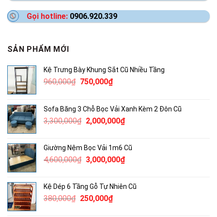
Gọi hotline:
0906.920.339
SẢN PHẨM MỚI
Kệ Trưng Bày Khung Sắt Cũ Nhiều Tầng
Giá
Giá
960,000
₫
750,000
₫
gốc
hiện
là:
tại
Sofa Băng 3 Chỗ Bọc Vải Xanh Kèm 2 Đôn Cũ
960,000₫.
là:
Giá
Giá
3,300,000
₫
2,000,000
₫
750,000₫.
gốc
hiện
là:
tại
Giường Nệm Bọc Vải 1m6 Cũ
3,300,000₫.
là:
Giá
Giá
4,600,000
₫
3,000,000
₫
2,000,000₫.
gốc
hiện
là:
tại
Kệ Dép 6 Tầng Gỗ Tự Nhiên Cũ
4,600,000₫.
là:
Giá
Giá
380,000
₫
250,000
₫
3,000,000₫.
gốc
hiện