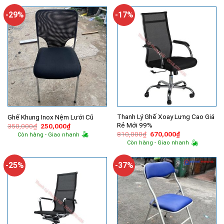
850,000₫.
là:
650,000₫.
là:
780,000₫.
320,000₫.
-29%
-17%
Thanh Lý Ghế Xoay Lưng Cao Giá
Ghế Khung Inox Nệm Lưới Cũ
Rẻ Mới 99%
Giá
Giá
350,000
₫
250,000
₫
gốc
hiện
Giá
Giá
810,000
₫
670,000
₫
Còn hàng - Giao nhanh
là:
tại
gốc
hiện
Còn hàng - Giao nhanh
350,000₫.
là:
là:
tại
250,000₫.
810,000₫.
là:
670,000₫.
-25%
-37%