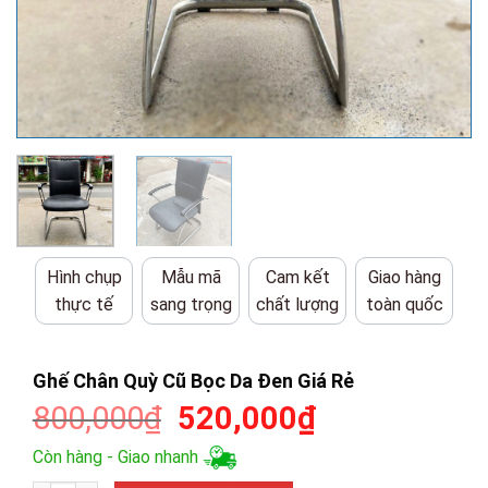
Hình chụp
Mẫu mã
Cam kết
Giao hàng
thực tế
sang trọng
chất lượng
toàn quốc
Ghế Chân Quỳ Cũ Bọc Da Đen Giá Rẻ
Giá
Giá
800,000
₫
520,000
₫
gốc
hiện
Còn hàng - Giao nhanh
là:
tại