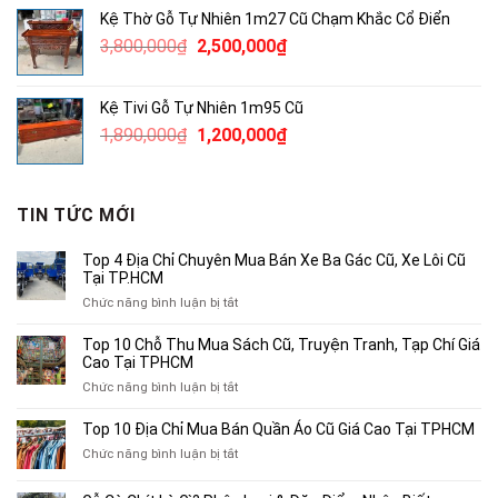
là:
tại
Kệ Thờ Gỗ Tự Nhiên 1m27 Cũ Chạm Khắc Cổ Điển
380,000₫.
là:
Giá
Giá
3,800,000
₫
2,500,000
₫
250,000₫.
gốc
hiện
là:
tại
Kệ Tivi Gỗ Tự Nhiên 1m95 Cũ
3,800,000₫.
là:
Giá
Giá
1,890,000
₫
1,200,000
₫
2,500,000₫.
gốc
hiện
là:
tại
1,890,000₫.
là:
TIN TỨC MỚI
1,200,000₫.
Top 4 Địa Chỉ Chuyên Mua Bán Xe Ba Gác Cũ, Xe Lôi Cũ
Tại TP.HCM
ở
Chức năng bình luận bị tắt
Top
4
Top 10 Chỗ Thu Mua Sách Cũ, Truyện Tranh, Tạp Chí Giá
Địa
Cao Tại TPHCM
Chỉ
ở
Chức năng bình luận bị tắt
Chuyên
Top
Mua
10
Top 10 Địa Chỉ Mua Bán Quần Áo Cũ Giá Cao Tại TPHCM
Bán
Chỗ
Xe
ở
Chức năng bình luận bị tắt
Thu
Ba
Top
Mua
Gác
10