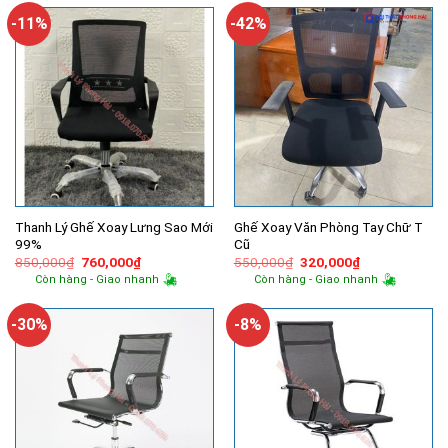
360,000₫.
320,000₫.
-11%
-42%
Thanh Lý Ghế Xoay Lưng Sao Mới
Ghế Xoay Văn Phòng Tay Chữ T
99%
Cũ
Giá
Giá
Giá
Giá
850,000
₫
760,000
₫
550,000
₫
320,000
₫
gốc
hiện
gốc
hiện
Còn hàng - Giao nhanh
Còn hàng - Giao nhanh
là:
tại
là:
tại
850,000₫.
là:
550,000₫.
là:
760,000₫.
320,000₫.
-30%
-8%