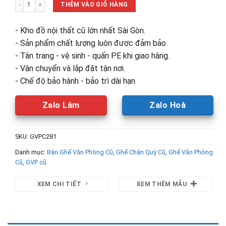
Ghế Chân Quỳ Cũ Bọc Da Đen Giá Rẻ số lượng
800,000₫.
là:
THÊM VÀO GIỎ HÀNG
520,000₫.
- Kho đồ nội thất cũ lớn nhất Sài Gòn.
- Sản phẩm chất lượng luôn được đảm bảo.
- Tân trang - vệ sinh - quấn PE khi giao hàng.
- Vận chuyển và lắp đặt tận nơi.
- Chế độ bảo hành - bảo trì dài hạn
Zalo Lâm
Zalo Hoà
SKU:
GVPC281
Danh mục:
Bàn Ghế Văn Phòng Cũ
,
Ghế Chân Quỳ Cũ
,
Ghế Văn Phòng
Cũ
,
GVP cũ
XEM CHI TIẾT
XEM THÊM MẪU