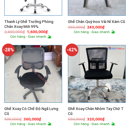
Thanh Lý Ghế Trưởng Phòng
Ghế Chân Quỳ Inox Vải Nỉ Xám Cũ
Chân Xoay Mới 99%
Giá
Giá
350,000
₫
240,000
₫
gốc
hiện
Giá
Giá
2,400,000
₫
1,600,000
₫
Còn hàng - Giao nhanh
là:
tại
gốc
hiện
Còn hàng - Giao nhanh
350,000₫.
là:
là:
tại
240,000₫.
2,400,000₫.
là:
1,600,000₫.
-28%
-42%
Ghế Xoay Có Chế Độ Ngã Lưng
Ghế Xoay Chân Nhôm Tay Chữ T
Cũ
Cũ
Giá
Giá
Giá
Giá
500,000
₫
360,000
₫
550,000
₫
320,000
₫
gốc
hiện
gốc
hiện
Còn hàng - Giao nhanh
Còn hàng - Giao nhanh
là:
tại
là:
tại
500,000₫.
là:
550,000₫.
là: