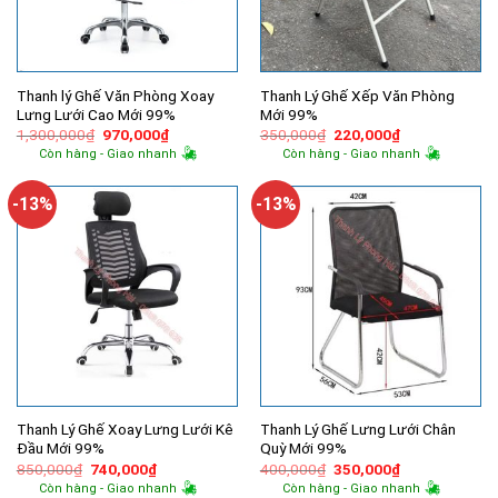
Thanh lý Ghế Văn Phòng Xoay
Thanh Lý Ghế Xếp Văn Phòng
Lưng Lưới Cao Mới 99%
Mới 99%
Giá
Giá
Giá
Giá
1,300,000
₫
970,000
₫
350,000
₫
220,000
₫
gốc
hiện
gốc
hiện
Còn hàng - Giao nhanh
Còn hàng - Giao nhanh
là:
tại
là:
tại
1,300,000₫.
là:
350,000₫.
là:
970,000₫.
220,000₫.
-13%
-13%
Thanh Lý Ghế Xoay Lưng Lưới Kê
Thanh Lý Ghế Lưng Lưới Chân
Đầu Mới 99%
Quỳ Mới 99%
Giá
Giá
Giá
Giá
850,000
₫
740,000
₫
400,000
₫
350,000
₫
gốc
hiện
gốc
hiện
Còn hàng - Giao nhanh
Còn hàng - Giao nhanh
là:
tại
là:
tại