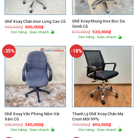
Ghế Xoay Khung Inox Bọc Da
Ghế Xoay Chân Inox Lưng Cao Cũ
Simili Cũ
Giá
Giá
950,000
₫
600,000
₫
gốc
hiện
Giá
Giá
870,000
₫
520,000
₫
Còn hàng - Giao nhanh
là:
tại
gốc
hiện
Còn hàng - Giao nhanh
950,000₫.
là:
là:
tại
600,000₫.
870,000₫.
là:
520,000₫.
-35%
-18%
Ghế Xoay Văn Phòng Nệm Vải
Thanh Lý Ghế Xoay Chân Mạ
Xám Cũ
Crom Mới 99%
Giá
Giá
Giá
Giá
550,000
₫
360,000
₫
790,000
₫
650,000
₫
gốc
hiện
gốc
hiện
Còn hàng - Giao nhanh
Còn hàng - Giao nhanh
là:
tại
là:
tại
550,000₫.
là:
790,000₫.
là: