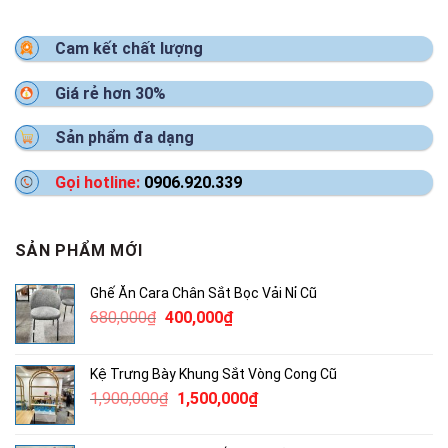
Cam kết chất lượng
Giá rẻ hơn 30%
Sản phẩm đa dạng
Gọi hotline:
0906.920.339
SẢN PHẨM MỚI
Ghế Ăn Cara Chân Sắt Bọc Vải Nỉ Cũ
Giá
Giá
680,000
₫
400,000
₫
gốc
hiện
là:
tại
Kệ Trưng Bày Khung Sắt Vòng Cong Cũ
680,000₫.
là:
Giá
Giá
1,900,000
₫
1,500,000
₫
400,000₫.
gốc
hiện
là:
tại