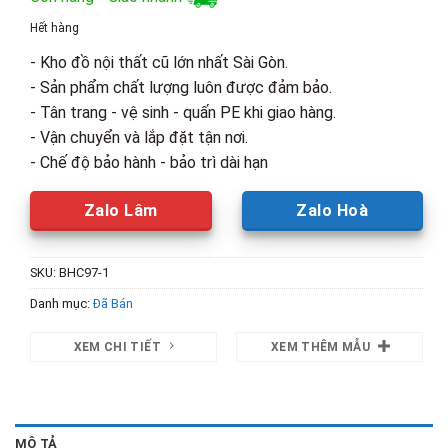
là:
tại
Hết hàng
2,700,000₫.
là:
- Kho đồ nội thất cũ lớn nhất Sài Gòn.
1,800,00
- Sản phẩm chất lượng luôn được đảm bảo.
- Tân trang - vệ sinh - quấn PE khi giao hàng.
- Vận chuyển và lắp đặt tận nơi.
- Chế độ bảo hành - bảo trì dài hạn
Zalo Lâm
Zalo Hoà
SKU:
BHC97-1
Danh mục:
Đã Bán
XEM CHI TIẾT
XEM THÊM MẪU
MÔ TẢ