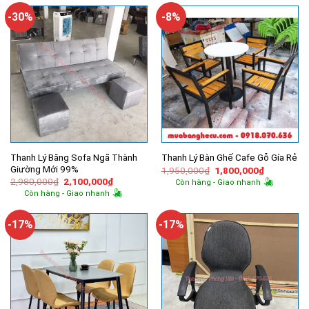
-30%
-8%
Thanh Lý Băng Sofa Ngã Thành
Thanh Lý Bàn Ghế Cafe Gỗ Gía Rẻ
Giường Mới 99%
Giá
Giá
1,950,000
₫
1,800,000
₫
gốc
hiện
Giá
Giá
2,980,000
₫
2,100,000
₫
Còn hàng - Giao nhanh
là:
tại
gốc
hiện
Còn hàng - Giao nhanh
1,950,000₫.
là:
là:
tại
1,800,000
2,980,000₫.
là:
2,100,000₫.
-17%
-17%