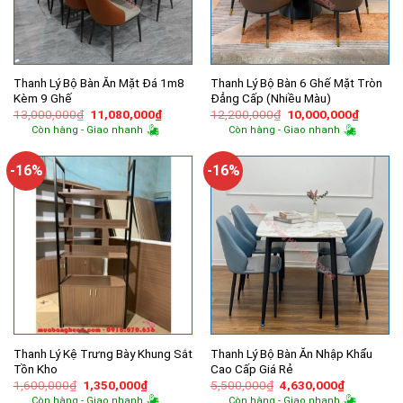
Thanh Lý Bộ Bàn Ăn Mặt Đá 1m8
Thanh Lý Bộ Bàn 6 Ghế Mặt Tròn
Kèm 9 Ghế
Đẳng Cấp (Nhiều Màu)
Giá
Giá
Giá
Giá
13,000,000
₫
11,080,000
₫
12,200,000
₫
10,000,000
₫
gốc
hiện
gốc
hiện
Còn hàng - Giao nhanh
Còn hàng - Giao nhanh
là:
tại
là:
tại
13,000,000₫.
là:
12,200,000₫.
là:
11,080,000₫.
10,000,
-16%
-16%
Thanh Lý Kệ Trưng Bày Khung Sắt
Thanh Lý Bộ Bàn Ăn Nhập Khẩu
Tồn Kho
Cao Cấp Giá Rẻ
Giá
Giá
Giá
Giá
1,600,000
₫
1,350,000
₫
5,500,000
₫
4,630,000
₫
gốc
hiện
gốc
hiện
Còn hàng - Giao nhanh
Còn hàng - Giao nhanh