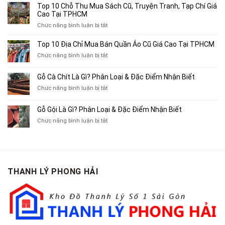
4
Top 10 Chỗ Thu Mua Sách Cũ, Truyện Tranh, Tạp Chí Giá
Địa
Cao Tại TPHCM
Chỉ
ở
Chức năng bình luận bị tắt
Chuyên
Top
Mua
10
Top 10 Địa Chỉ Mua Bán Quần Áo Cũ Giá Cao Tại TPHCM
Bán
Chỗ
Xe
ở
Chức năng bình luận bị tắt
Thu
Ba
Top
Mua
Gác
10
Gỗ Cà Chít Là Gì? Phân Loại & Đặc Điểm Nhận Biết
Sách
Cũ,
Địa
Cũ,
ở
Chức năng bình luận bị tắt
Xe
Chỉ
Truyện
Gỗ
Lôi
Mua
Tranh,
Cà
Cũ
Bán
Gỗ Gội Là Gì? Phân Loại & Đặc Điểm Nhận Biết
Tạp
Chít
Tại
Quần
Chí
ở
Chức năng bình luận bị tắt
Là
TP.HCM
Áo
Giá
Gỗ
Gì?
Cũ
Cao
Gội
Phân
Giá
Tại
Là
Loại
Cao
TPHCM
Gì?
&
Tại
Phân
Đặc
TPHCM
THANH LÝ PHONG HẢI
Loại
Điểm
&
Nhận
Đặc
Biết
Điểm
Nhận
Biết