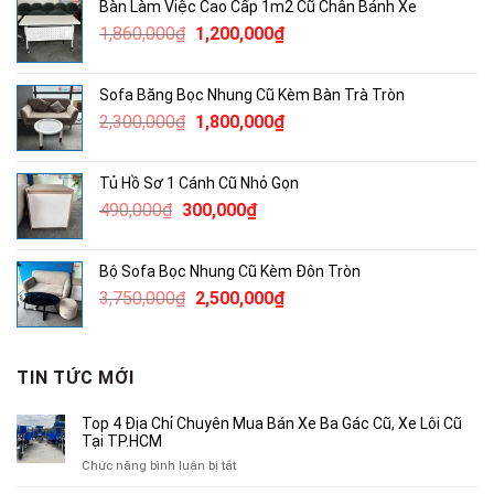
Bàn Làm Việc Cao Cấp 1m2 Cũ Chân Bánh Xe
1,900,000₫.
là:
Giá
Giá
1,860,000
₫
1,200,000
₫
1,500,000₫.
gốc
hiện
là:
tại
Sofa Băng Bọc Nhung Cũ Kèm Bàn Trà Tròn
1,860,000₫.
là:
Giá
Giá
2,300,000
₫
1,800,000
₫
1,200,000₫.
gốc
hiện
là:
tại
Tủ Hồ Sơ 1 Cánh Cũ Nhỏ Gọn
2,300,000₫.
là:
Giá
Giá
490,000
₫
300,000
₫
1,800,000₫.
gốc
hiện
là:
tại
Bộ Sofa Bọc Nhung Cũ Kèm Đôn Tròn
490,000₫.
là:
Giá
Giá
3,750,000
₫
2,500,000
₫
300,000₫.
gốc
hiện
là:
tại
3,750,000₫.
là:
TIN TỨC MỚI
2,500,000₫.
Top 4 Địa Chỉ Chuyên Mua Bán Xe Ba Gác Cũ, Xe Lôi Cũ
Tại TP.HCM
ở
Chức năng bình luận bị tắt
Top