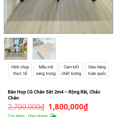
Hình chụp
Mẫu mã
Cam kết
Giao hàng
thực tế
sang trọng
chất lượng
toàn quốc
Bàn Họp Cũ Chân Sắt 2m4 – Rộng Rãi, Chắc
Chắn
Giá
Giá
2,700,000
₫
1,800,000
₫
gốc
hiện
Còn hàng - Giao nhanh