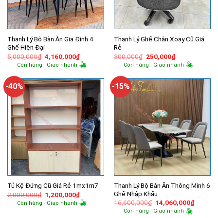
Thanh Lý Bộ Bàn Ăn Gia Đình 4
Thanh Lý Ghế Chân Xoay Cũ Giá
Ghế Hiện Đại
Rẻ
Giá
Giá
Giá
Giá
5,000,000
₫
4,160,000
₫
300,000
₫
250,000
₫
gốc
hiện
gốc
hiện
Còn hàng - Giao nhanh
Còn hàng - Giao nhanh
là:
tại
là:
tại
5,000,000₫.
là:
300,000₫.
là:
4,160,000₫.
250,000₫.
-40%
-15%
Thanh Lý Bộ Bàn Ăn Thông Minh 6
Tủ Kệ Đứng Cũ Giá Rẻ 1mx1m7
Ghế Nhập Khẩu
Giá
Giá
2,000,000
₫
1,200,000
₫
gốc
hiện
Giá
Giá
16,600,000
₫
14,060,000
₫
Còn hàng - Giao nhanh
là:
tại
gốc
hiện
Còn hàng - Giao nhanh
2,000,000₫.
là:
là:
tại