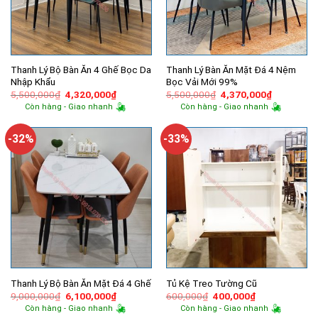
Thanh Lý Bộ Bàn Ăn 4 Ghế Bọc Da
Thanh Lý Bàn Ăn Mặt Đá 4 Nệm
Nhập Khẩu
Bọc Vải Mới 99%
Giá
Giá
Giá
Giá
5,500,000
₫
4,320,000
₫
5,500,000
₫
4,370,000
₫
gốc
hiện
gốc
hiện
Còn hàng - Giao nhanh
Còn hàng - Giao nhanh
là:
tại
là:
tại
5,500,000₫.
là:
5,500,000₫.
là:
4,320,000₫.
4,370,000
-32%
-33%
Thanh Lý Bộ Bàn Ăn Mặt Đá 4 Ghế
Tủ Kệ Treo Tường Cũ
Giá
Giá
Giá
Giá
9,000,000
₫
6,100,000
₫
600,000
₫
400,000
₫
gốc
hiện
gốc
hiện
Còn hàng - Giao nhanh
Còn hàng - Giao nhanh
là:
tại
là:
tại