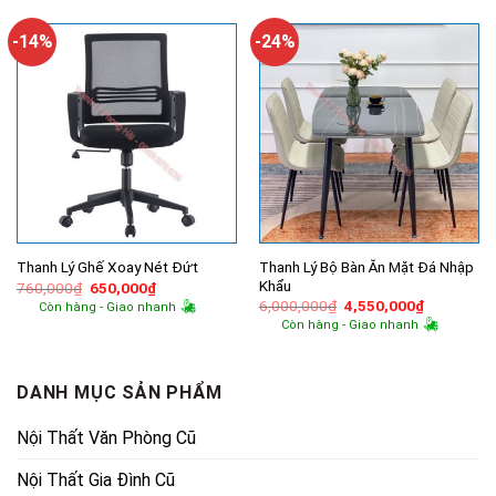
là:
tại
là:
tại
14,500,000₫.
là:
1,000,000₫.
là:
10,000,000₫.
960,000₫.
-14%
-24%
Thanh Lý Bộ Bàn Ăn Mặt Đá Nhập
Thanh Lý Ghế Xoay Nét Đứt
Khẩu
Giá
Giá
760,000
₫
650,000
₫
gốc
hiện
Giá
Giá
6,000,000
₫
4,550,000
₫
Còn hàng - Giao nhanh
là:
tại
gốc
hiện
Còn hàng - Giao nhanh
760,000₫.
là:
là:
tại
650,000₫.
6,000,000₫.
là:
4,550,000
DANH MỤC SẢN PHẨM
Nội Thất Văn Phòng Cũ
Nội Thất Gia Đình Cũ