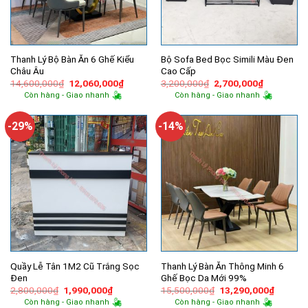
Thanh Lý Bộ Bàn Ăn 6 Ghế Kiểu
Bộ Sofa Bed Bọc Simili Màu Đen
Châu Âu
Cao Cấp
Giá
Giá
Giá
Giá
14,600,000
₫
12,060,000
₫
3,200,000
₫
2,700,000
₫
gốc
hiện
gốc
hiện
Còn hàng - Giao nhanh
Còn hàng - Giao nhanh
là:
tại
là:
tại
14,600,000₫.
là:
3,200,000₫.
là:
12,060,000₫.
2,700,000
-29%
-14%
Quầy Lễ Tân 1M2 Cũ Trắng Sọc
Thanh Lý Bàn Ăn Thông Minh 6
Đen
Ghế Bọc Da Mới 99%
Giá
Giá
Giá
Giá
2,800,000
₫
1,990,000
₫
15,500,000
₫
13,290,000
₫
gốc
hiện
gốc
hiện
Còn hàng - Giao nhanh
Còn hàng - Giao nhanh
là:
tại
là:
tại