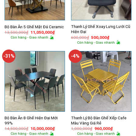
Thanh Lý Ghế Xoay Lưng Lưới Cũ
Bộ Bàn Ăn 5 Ghế Mặt Đá Ceramic
Hiện Đại
Giá
Giá
13,500,000
₫
11,050,000
₫
gốc
hiện
Giá
Giá
600,000
₫
500,000
₫
Còn hàng - Giao nhanh
là:
tại
gốc
hiện
Còn hàng - Giao nhanh
13,500,000₫.
là:
là:
tại
11,050,000₫.
600,000₫.
là:
500,000₫.
-31%
-4%
Bộ Bàn Ăn 8 Ghế Hiện Đại Mới
Thanh Lý Bộ Bàn Ghế Xếp Cafe
99%
Màu Vàng Giá Rẻ
Giá
Giá
Giá
Giá
14,500,000
₫
10,000,000
₫
1,000,000
₫
960,000
₫
gốc
hiện
gốc
hiện
Còn hàng - Giao nhanh
Còn hàng - Giao nhanh