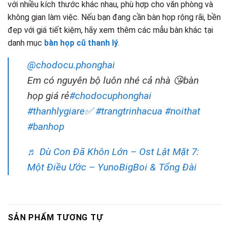
với nhiều kích thước khác nhau, phù hợp cho văn phòng và
không gian làm việc. Nếu bạn đang cần bàn họp rộng rãi, bền
đẹp với giá tiết kiệm, hãy xem thêm các mẫu bàn khác tại
danh mục
bàn họp cũ thanh lý
.
@chodocu.phonghai
Em có nguyên bộ luôn nhé cả nhà 😘bàn
họp giá rẻ
#chodocuphonghai
#thanhlygiare✅
#trangtrinhacua
#noithat
#banhop
♬ Dù Con Đã Khôn Lớn – Ost Lật Mặt 7:
Một Điều Ước – YunoBigBoi & Tổng Đài
SẢN PHẨM TƯƠNG TỰ