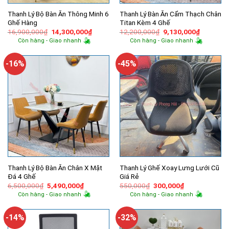
Thanh Lý Bộ Bàn Ăn Thông Minh 6
Thanh Lý Bàn Ăn Cẩm Thạch Chân
Ghế Hàng
Titan Kèm 4 Ghế
Giá
Giá
Giá
Giá
16,900,000
₫
14,300,000
₫
12,200,000
₫
9,130,000
₫
gốc
hiện
gốc
hiện
Còn hàng - Giao nhanh
Còn hàng - Giao nhanh
là:
tại
là:
tại
16,900,000₫.
là:
12,200,000₫.
là:
14,300,000₫.
9,130,00
-16%
-45%
Thanh Lý Bộ Bàn Ăn Chân X Mặt
Thanh Lý Ghế Xoay Lưng Lưới Cũ
Đá 4 Ghế
Giá Rẻ
Giá
Giá
Giá
Giá
6,500,000
₫
5,490,000
₫
550,000
₫
300,000
₫
gốc
hiện
gốc
hiện
Còn hàng - Giao nhanh
Còn hàng - Giao nhanh
là:
tại
là:
tại
6,500,000₫.
là:
550,000₫.
là:
5,490,000₫.
300,000₫.
-14%
-32%