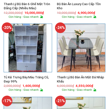
Thanh Lý Bộ Bàn 6 Ghế Mặt Tròn
Bộ Bàn Ăn Luxury Cao Cấp Tồn
Đẳng Cấp (Nhiều Màu)
Kho
Giá
Giá
Giá
Giá
12,200,000
₫
10,000,000
₫
10,000,000
₫
6,900,000
₫
gốc
hiện
gốc
hiện
Còn hàng - Giao nhanh
Còn hàng - Giao nhanh
là:
tại
là:
tại
12,200,000₫.
là:
10,000,000₫.
là:
10,000,000₫.
6,900,00
-20%
-24%
Tủ Kệ Trưng Bày Màu Trắng Cũ,
Thanh Lý Bộ Bàn Ăn Mặt Đá Nhập
Đẹp 99%
Khẩu
Giá
Giá
Giá
Giá
2,000,000
₫
1,600,000
₫
6,000,000
₫
4,550,000
₫
gốc
hiện
gốc
hiện
Còn hàng - Giao nhanh
Còn hàng - Giao nhanh
là:
tại
là:
tại
2,000,000₫.
là:
6,000,000₫.
là:
1,600,000₫.
4,550,000
-17%
-21%