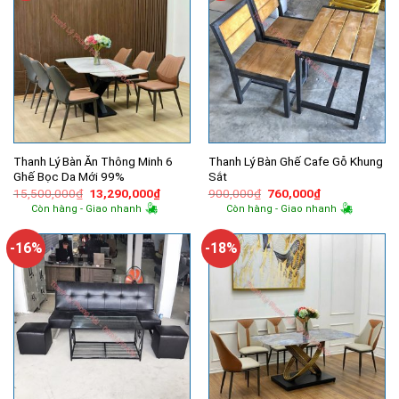
Thanh Lý Bàn Ăn Thông Minh 6
Thanh Lý Bàn Ghế Cafe Gỗ Khung
Ghế Bọc Da Mới 99%
Sắt
Giá
Giá
Giá
Giá
15,500,000
₫
13,290,000
₫
900,000
₫
760,000
₫
gốc
hiện
gốc
hiện
Còn hàng - Giao nhanh
Còn hàng - Giao nhanh
là:
tại
là:
tại
15,500,000₫.
là:
900,000₫.
là:
13,290,000₫.
760,000₫.
-16%
-18%