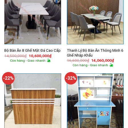
Thanh Lý Bộ Bàn Ăn Thông Minh 6
Bộ Bàn Ăn 8 Ghế Mặt Đá Cao Cấp
Ghế Nhập Khẩu
Giá
Giá
14,500,000
₫
10,600,000
₫
gốc
hiện
Giá
Giá
16,600,000
₫
14,060,000
₫
Còn hàng - Giao nhanh
là:
tại
gốc
hiện
Còn hàng - Giao nhanh
14,500,000₫.
là:
là:
tại
10,600,000₫.
16,600,000₫.
là:
14,060,
-22%
-32%