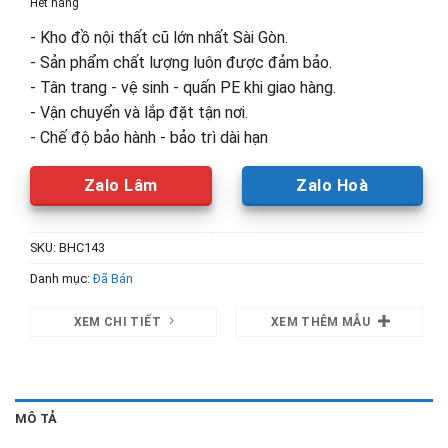
Hết hàng
3,700,000₫.
là:
- Kho đồ nội thất cũ lớn nhất Sài Gòn.
2,500,00
- Sản phẩm chất lượng luôn được đảm bảo.
- Tân trang - vệ sinh - quấn PE khi giao hàng.
- Vận chuyển và lắp đặt tận nơi.
- Chế độ bảo hành - bảo trì dài hạn
Zalo Lâm
Zalo Hoà
SKU:
BHC143
Danh mục:
Đã Bán
XEM CHI TIẾT
XEM THÊM MẪU
MÔ TẢ