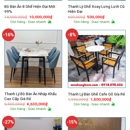
Bộ Bàn Ăn 8 Ghế Hiện Đại Mới
Thanh Lý Ghế Xoay Lưng Lưới Cũ
99%
Hiện Đại
Giá
Giá
Giá
Giá
14,500,000
₫
10,000,000
₫
600,000
₫
500,000
₫
gốc
hiện
gốc
hiện
Còn hàng - Giao nhanh
Còn hàng - Giao nhanh
là:
tại
là:
tại
14,500,000₫.
là:
600,000₫.
là:
10,000,000₫.
500,000₫.
-16%
-8%
Thanh Lý Bộ Bàn Ăn Nhập Khẩu
Thanh Lý Bàn Ghế Cafe Gỗ Gía Rẻ
Cao Cấp Giá Rẻ
Giá
Giá
1,950,000
₫
1,800,000
₫
gốc
hiện
Giá
Giá
5,500,000
₫
4,630,000
₫
Còn hàng - Giao nhanh
là:
tại
gốc
hiện
Còn hàng - Giao nhanh
1,950,000₫.
là:
là:
tại
1,800,000
5,500,000₫.
là:
4,630,000₫.
-27%
-15%