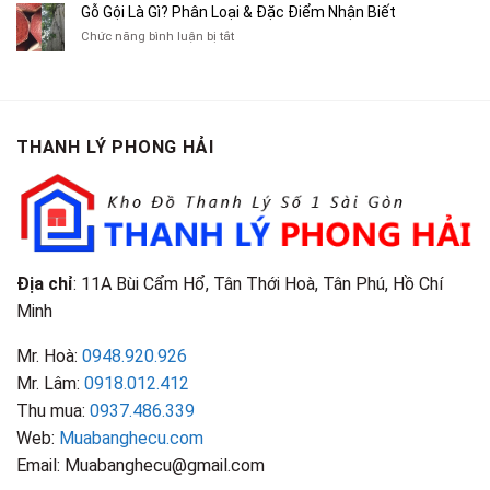
Cà
Cũ
Bán
Gỗ Gội Là Gì? Phân Loại & Đặc Điểm Nhận Biết
Tạp
Chít
Tại
Quần
Chí
ở
Chức năng bình luận bị tắt
Là
TP.HCM
Áo
Giá
Gỗ
Gì?
Cũ
Cao
Gội
Phân
Giá
Tại
Là
Loại
Cao
TPHCM
Gì?
&
Tại
Phân
Đặc
TPHCM
THANH LÝ PHONG HẢI
Loại
Điểm
&
Nhận
Đặc
Biết
Điểm
Nhận
Biết
Địa chỉ
: 11A Bùi Cẩm Hổ, Tân Thới Hoà, Tân Phú, Hồ Chí
Minh
Mr. Hoà:
0948.920.926
Mr. Lâm:
0918.012.412
Thu mua:
0937.486.339
Web:
Muabanghecu.com
Email: Muabanghecu@gmail.com