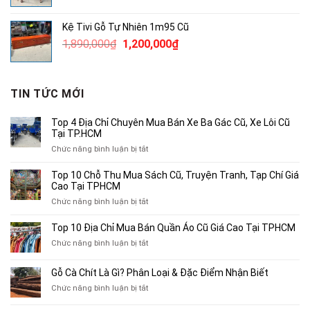
gốc
hiện
là:
tại
Kệ Tivi Gỗ Tự Nhiên 1m95 Cũ
3,800,000₫.
là:
Giá
Giá
1,890,000
₫
1,200,000
₫
2,500,000₫.
gốc
hiện
là:
tại
1,890,000₫.
là:
TIN TỨC MỚI
1,200,000₫.
Top 4 Địa Chỉ Chuyên Mua Bán Xe Ba Gác Cũ, Xe Lôi Cũ
Tại TP.HCM
ở
Chức năng bình luận bị tắt
Top
4
Top 10 Chỗ Thu Mua Sách Cũ, Truyện Tranh, Tạp Chí Giá
Địa
Cao Tại TPHCM
Chỉ
ở
Chức năng bình luận bị tắt
Chuyên
Top
Mua
10
Top 10 Địa Chỉ Mua Bán Quần Áo Cũ Giá Cao Tại TPHCM
Bán
Chỗ
Xe
ở
Chức năng bình luận bị tắt
Thu
Ba
Top
Mua
Gác
10
Gỗ Cà Chít Là Gì? Phân Loại & Đặc Điểm Nhận Biết
Sách
Cũ,
Địa
Cũ,
ở
Chức năng bình luận bị tắt
Xe
Chỉ
Truyện
Gỗ
Lôi
Mua
Tranh,