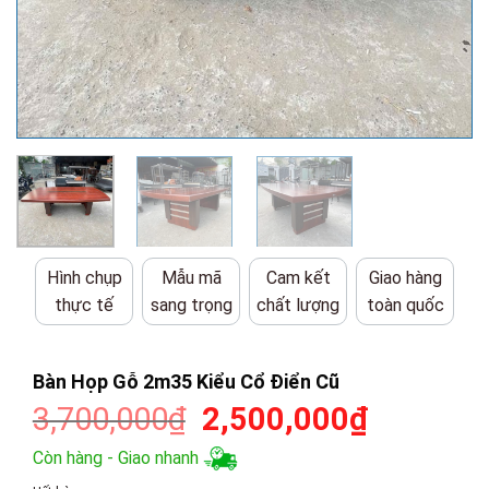
Hình chụp
Mẫu mã
Cam kết
Giao hàng
thực tế
sang trọng
chất lượng
toàn quốc
Bàn Họp Gỗ 2m35 Kiểu Cổ Điển Cũ
Giá
Giá
3,700,000
₫
2,500,000
₫
gốc
hiện
Còn hàng - Giao nhanh
là:
tại