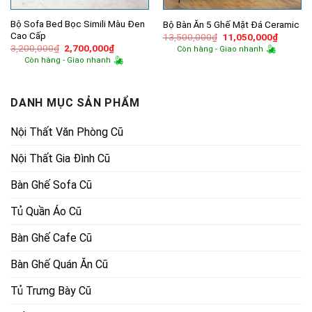
Bộ Sofa Bed Bọc Simili Màu Đen
Bộ Bàn Ăn 5 Ghế Mặt Đá Ceramic
Cao Cấp
Giá
Giá
13,500,000
₫
11,050,000
₫
gốc
hiện
Giá
Giá
3,200,000
₫
2,700,000
₫
Còn hàng - Giao nhanh
là:
tại
gốc
hiện
Còn hàng - Giao nhanh
13,500,000₫.
là:
là:
tại
11,050,
3,200,000₫.
là:
2,700,000₫.
DANH MỤC SẢN PHẨM
Nội Thất Văn Phòng Cũ
Nội Thất Gia Đình Cũ
Bàn Ghế Sofa Cũ
Tủ Quần Áo Cũ
Bàn Ghế Cafe Cũ
Bàn Ghế Quán Ăn Cũ
Tủ Trưng Bày Cũ