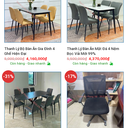
Thanh Lý Bộ Bàn Ăn Gia Đình 4
Thanh Lý Bàn Ăn Mặt Đá 4 Nệm
Ghế Hiện Đại
Bọc Vải Mới 99%
Giá
Giá
Giá
Giá
5,000,000
₫
4,160,000
₫
5,500,000
₫
4,370,000
₫
gốc
hiện
gốc
hiện
Còn hàng - Giao nhanh
Còn hàng - Giao nhanh
là:
tại
là:
tại
5,000,000₫.
là:
5,500,000₫.
là:
4,160,000₫.
4,370,000
-31%
-17%