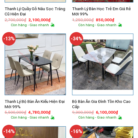
Thanh Lý Quầy Gỗ Nâu Sọc Trắng
Thanh Lý Bàn Học Trẻ Em Giá Rẻ
Cũ Hiện Đại
Mới 99%
Giá
Giá
Giá
Giá
2,700,000
₫
2,100,000
₫
1,250,000
₫
850,000
₫
gốc
hiện
gốc
hiện
Còn hàng - Giao nhanh
Còn hàng - Giao nhanh
là:
tại
là:
tại
2,700,000₫.
là:
1,250,000₫.
là:
2,100,000₫.
850,000₫.
-13%
-34%
Thanh Lý Bộ Bàn Ăn Kiểu Hiện Đại
Bộ Bàn Ăn Gia Đình Tồn Kho Cao
Mới 99%
Cấp
Giá
Giá
Giá
Giá
5,500,000
₫
4,780,000
₫
9,300,000
₫
6,100,000
₫
gốc
hiện
gốc
hiện
Còn hàng - Giao nhanh
Còn hàng - Giao nhanh
là:
tại
là:
tại
5,500,000₫.
là:
9,300,000₫.
là:
4,780,000₫.
6,100,000
-14%
-16%