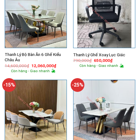
Thanh Lý Bộ Bàn Ăn 6 Ghế Kiểu
Thanh Lý Ghế Xoay Lục Giác
Châu Âu
Giá
Giá
790,000
₫
650,000
₫
gốc
hiện
Giá
Giá
14,600,000
₫
12,060,000
₫
Còn hàng - Giao nhanh
là:
tại
gốc
hiện
Còn hàng - Giao nhanh
790,000₫.
là:
là:
tại
650,000₫.
14,600,000₫.
là:
12,060,000₫.
-15%
-25%