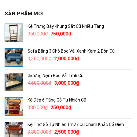
SẢN PHẨM MỚI
Kệ Trưng Bày Khung Sắt Cũ Nhiều Tầng
Giá
Giá
960,000
₫
750,000
₫
gốc
hiện
là:
tại
Sofa Băng 3 Chỗ Bọc Vải Xanh Kèm 2 Đôn Cũ
960,000₫.
là:
Giá
Giá
3,300,000
₫
2,000,000
₫
750,000₫.
gốc
hiện
là:
tại
Giường Nệm Bọc Vải 1m6 Cũ
3,300,000₫.
là:
Giá
Giá
4,600,000
₫
3,000,000
₫
2,000,000₫.
gốc
hiện
là:
tại
Kệ Dép 6 Tầng Gỗ Tự Nhiên Cũ
4,600,000₫.
là:
Giá
Giá
380,000
₫
250,000
₫
3,000,000₫.
gốc
hiện
là:
tại
Kệ Thờ Gỗ Tự Nhiên 1m27 Cũ Chạm Khắc Cổ Điển
380,000₫.
là:
Giá
Giá
3,800,000
₫
2,500,000
₫
250,000₫.