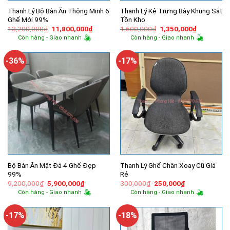
Thanh Lý Bộ Bàn Ăn Thông Minh 6
Thanh Lý Kệ Trưng Bày Khung Sắt
Ghế Mới 99%
Tồn Kho
Giá
Giá
Giá
Giá
13,200,000
₫
11,800,000
₫
1,600,000
₫
1,350,000
₫
gốc
hiện
gốc
hiện
Còn hàng - Giao nhanh
Còn hàng - Giao nhanh
là:
tại
là:
tại
13,200,000₫.
là:
1,600,000₫.
là:
11,800,000₫.
1,350,000
-36%
-17%
Bộ Bàn Ăn Mặt Đá 4 Ghế Đẹp
Thanh Lý Ghế Chân Xoay Cũ Giá
99%
Rẻ
Giá
Giá
Giá
Giá
9,200,000
₫
5,900,000
₫
300,000
₫
250,000
₫
gốc
hiện
gốc
hiện
Còn hàng - Giao nhanh
Còn hàng - Giao nhanh
là:
tại
là:
tại
9,200,000₫.
là:
300,000₫.
là:
5,900,000₫.
250,000₫.
-17%
-18%