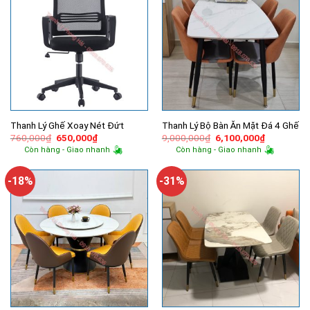
Thanh Lý Ghế Xoay Nét Đứt
Thanh Lý Bộ Bàn Ăn Mặt Đá 4 Ghế
Giá
Giá
Giá
Giá
760,000
₫
650,000
₫
9,000,000
₫
6,100,000
₫
gốc
hiện
gốc
hiện
Còn hàng - Giao nhanh
Còn hàng - Giao nhanh
là:
tại
là:
tại
760,000₫.
là:
9,000,000₫.
là:
650,000₫.
6,100,000
-18%
-31%