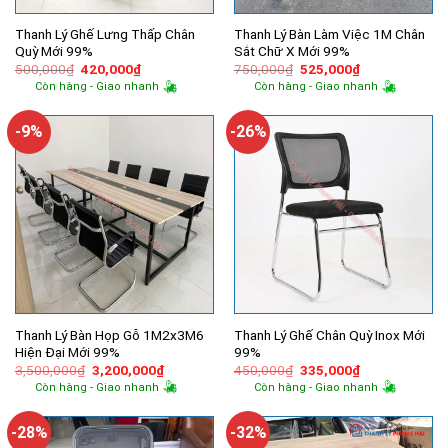
Thanh Lý Ghế Lưng Thấp Chân
Thanh Lý Bàn Làm Việc 1M Chân
Quỳ Mới 99%
Sắt Chữ X Mới 99%
Giá
Giá
Giá
Giá
500,000
₫
420,000
₫
750,000
₫
525,000
₫
gốc
hiện
gốc
hiện
Còn hàng - Giao nhanh
Còn hàng - Giao nhanh
là:
tại
là:
tại
500,000₫.
là:
750,000₫.
là:
420,000₫.
525,000₫.
-9%
-26%
Thanh Lý Bàn Họp Gỗ 1M2x3M6
Thanh Lý Ghế Chân Quỳ Inox Mới
Hiện Đại Mới 99%
99%
Giá
Giá
Giá
Giá
3,500,000
₫
3,200,000
₫
450,000
₫
335,000
₫
gốc
hiện
gốc
hiện
Còn hàng - Giao nhanh
Còn hàng - Giao nhanh
là:
tại
là:
tại
3,500,000₫.
là:
450,000₫.
là:
3,200,000₫.
335,000₫.
-28%
-32%