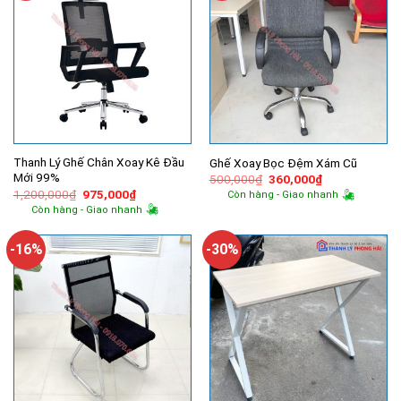
Thanh Lý Ghế Chân Xoay Kê Đầu
Ghế Xoay Bọc Đệm Xám Cũ
Mới 99%
Giá
Giá
500,000
₫
360,000
₫
gốc
hiện
Giá
Giá
1,200,000
₫
975,000
₫
Còn hàng - Giao nhanh
là:
tại
gốc
hiện
Còn hàng - Giao nhanh
500,000₫.
là:
là:
tại
360,000₫.
1,200,000₫.
là:
975,000₫.
-16%
-30%