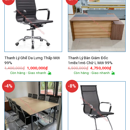
Thanh Lý Ghế Da Lưng Thấp Mới
Thanh Lý Bàn Giám Đốc
99%
1m8x1m6 Chữ L Mới 99%
Giá
Giá
Giá
Giá
1,400,000
₫
1,000,000
₫
6,500,000
₫
4,750,000
₫
gốc
hiện
gốc
hiện
Còn hàng - Giao nhanh
Còn hàng - Giao nhanh
là:
tại
là:
tại
1,400,000₫.
là:
6,500,000₫.
là:
1,000,000₫.
4,750,000
-4%
-8%