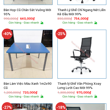
Bàn Họp Cũ Chân Sắt Vuông Mới
Thanh Lý Ghế Chỉ Ngang Nét Liền
95%
Kê Đầu Mới 99%
Giá
Giá
Giá
Giá
990,000
₫
640,000
₫
850,000
₫
754,000
₫
gốc
hiện
gốc
hiện
Còn hàng - Giao nhanh
Còn hàng - Giao nhanh
là:
tại
là:
tại
990,000₫.
là:
850,000₫.
là:
640,000₫.
754,000₫.
-40%
-25%
Bàn Làm Việc Màu Xanh 1m2x90
Thanh lý Ghế Văn Phòng Xoay
Cũ
Lưng Lưới Cao Mới 99%
Giá
Giá
Giá
Giá
1,200,000
₫
720,000
₫
1,300,000
₫
970,000
₫
gốc
hiện
gốc
hiện
Còn hàng - Giao nhanh
Còn hàng - Giao nhanh
là:
tại
là:
tại
1,200,000₫.
là:
1,300,000₫.
là:
720,000₫.
970,000₫.
-27%
-18%