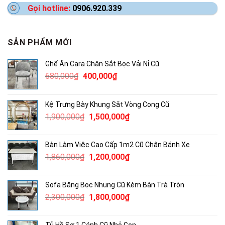
Gọi hotline:
0906.920.339
SẢN PHẨM MỚI
Ghế Ăn Cara Chân Sắt Bọc Vải Nỉ Cũ
Giá
Giá
680,000
₫
400,000
₫
gốc
hiện
là:
tại
Kệ Trưng Bày Khung Sắt Vòng Cong Cũ
680,000₫.
là:
Giá
Giá
1,900,000
₫
1,500,000
₫
400,000₫.
gốc
hiện
là:
tại
Bàn Làm Việc Cao Cấp 1m2 Cũ Chân Bánh Xe
1,900,000₫.
là:
Giá
Giá
1,860,000
₫
1,200,000
₫
1,500,000₫.
gốc
hiện
là:
tại
Sofa Băng Bọc Nhung Cũ Kèm Bàn Trà Tròn
1,860,000₫.
là:
Giá
Giá
2,300,000
₫
1,800,000
₫
1,200,000₫.
gốc
hiện
là:
tại
Tủ Hồ Sơ 1 Cánh Cũ Nhỏ Gọn