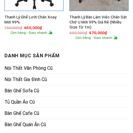
Thanh Lý Ghế Lưới Chân Xoay
Thanh Lý Bàn Làm Việc Chân Sắt
Mới 99%
Chữ U Mới 99% Giá Rẻ (Nhiều
Size Từ 1m)
Giá
Giá
760,000
₫
650,000
₫
gốc
hiện
Giá
Giá
650,000
₫
470,000
₫
Còn hàng - Giao nhanh
là:
tại
gốc
hiện
Còn hàng - Giao nhanh
760,000₫.
là:
là:
tại
650,000₫.
650,000₫.
là:
470,000₫.
DANH MỤC SẢN PHẨM
Nội Thất Văn Phòng Cũ
Nội Thất Gia Đình Cũ
Bàn Ghế Sofa Cũ
Tủ Quần Áo Cũ
Bàn Ghế Cafe Cũ
Bàn Ghế Quán Ăn Cũ