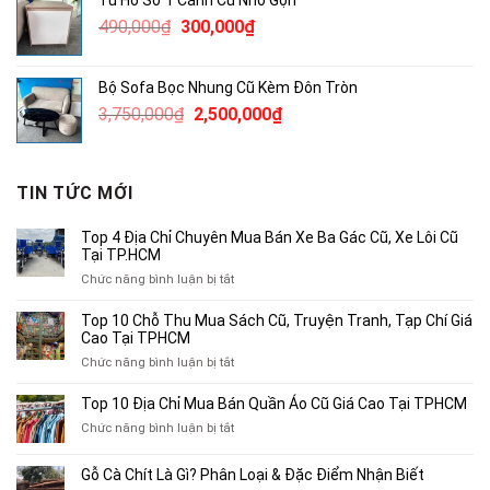
2,300,000₫.
là:
Giá
Giá
490,000
₫
300,000
₫
1,800,000₫.
gốc
hiện
là:
tại
Bộ Sofa Bọc Nhung Cũ Kèm Đôn Tròn
490,000₫.
là:
Giá
Giá
3,750,000
₫
2,500,000
₫
300,000₫.
gốc
hiện
là:
tại
3,750,000₫.
là:
TIN TỨC MỚI
2,500,000₫.
Top 4 Địa Chỉ Chuyên Mua Bán Xe Ba Gác Cũ, Xe Lôi Cũ
Tại TP.HCM
ở
Chức năng bình luận bị tắt
Top
4
Top 10 Chỗ Thu Mua Sách Cũ, Truyện Tranh, Tạp Chí Giá
Địa
Cao Tại TPHCM
Chỉ
ở
Chức năng bình luận bị tắt
Chuyên
Top
Mua
10
Top 10 Địa Chỉ Mua Bán Quần Áo Cũ Giá Cao Tại TPHCM
Bán
Chỗ
Xe
ở
Chức năng bình luận bị tắt
Thu
Ba
Top
Mua
Gác
10
Gỗ Cà Chít Là Gì? Phân Loại & Đặc Điểm Nhận Biết
Sách
Cũ,
Địa