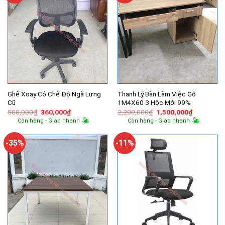
Ghế Xoay Có Chế Độ Ngã Lưng
Thanh Lý Bàn Làm Việc Gỗ
Cũ
1M4X60 3 Hộc Mới 99%
Giá
Giá
Giá
Giá
500,000
₫
360,000
₫
2,200,000
₫
1,500,000
₫
gốc
hiện
gốc
hiện
Còn hàng - Giao nhanh
Còn hàng - Giao nhanh
là:
tại
là:
tại
500,000₫.
là:
2,200,000₫.
là:
360,000₫.
1,500,000
-35%
-11%