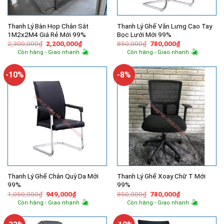
Thanh Lý Bàn Họp Chân Sắt
Thanh Lý Ghế Văn Lưng Cao Tay
1M2x2M4 Giá Rẻ Mới 99%
Bọc Lưới Mới 99%
Giá
Giá
Giá
Giá
2,300,000
₫
2,200,000
₫
850,000
₫
780,000
₫
gốc
hiện
gốc
hiện
Còn hàng - Giao nhanh
Còn hàng - Giao nhanh
là:
tại
là:
tại
2,300,000₫.
là:
850,000₫.
là:
2,200,000₫.
780,000₫.
-10%
-8%
Thanh Lý Ghế Chân Quỳ Da Mới
Thanh Lý Ghế Xoay Chữ T Mới
99%
99%
Giá
Giá
Giá
Giá
1,050,000
₫
949,000
₫
850,000
₫
780,000
₫
gốc
hiện
gốc
hiện
Còn hàng - Giao nhanh
Còn hàng - Giao nhanh
là:
tại
là:
tại
1,050,000₫.
là:
850,000₫.
là:
949,000₫.
780,000₫.