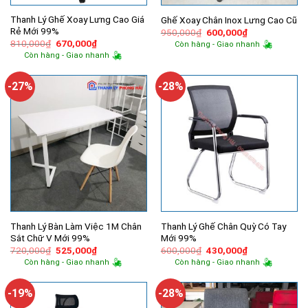
Thanh Lý Ghế Xoay Lưng Cao Giá
Ghế Xoay Chân Inox Lưng Cao Cũ
Rẻ Mới 99%
Giá
Giá
950,000
₫
600,000
₫
gốc
hiện
Giá
Giá
810,000
₫
670,000
₫
Còn hàng - Giao nhanh
là:
tại
gốc
hiện
Còn hàng - Giao nhanh
950,000₫.
là:
là:
tại
600,000₫.
810,000₫.
là:
670,000₫.
-27%
-28%
Thanh Lý Bàn Làm Việc 1M Chân
Thanh Lý Ghế Chân Quỳ Có Tay
Sắt Chữ V Mới 99%
Mới 99%
Giá
Giá
Giá
Giá
720,000
₫
525,000
₫
600,000
₫
430,000
₫
gốc
hiện
gốc
hiện
Còn hàng - Giao nhanh
Còn hàng - Giao nhanh
là:
tại
là:
tại
720,000₫.
là:
600,000₫.
là:
525,000₫.
430,000₫.
-19%
-28%