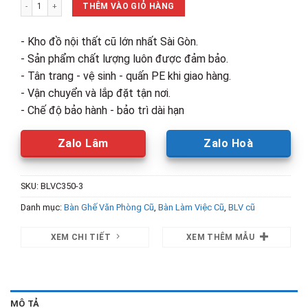
Bàn Làm Việc 1m5 Có Bánh Xe 1m5 Cũ số lượng
1,300,000₫.
là:
THÊM VÀO GIỎ HÀNG
800,000₫.
- Kho đồ nội thất cũ lớn nhất Sài Gòn.
- Sản phẩm chất lượng luôn được đảm bảo.
- Tân trang - vệ sinh - quấn PE khi giao hàng.
- Vận chuyển và lắp đặt tận nơi.
- Chế độ bảo hành - bảo trì dài hạn
Zalo Lâm
Zalo Hoà
SKU:
BLVC350-3
Danh mục:
Bàn Ghế Văn Phòng Cũ
,
Bàn Làm Việc Cũ
,
BLV cũ
XEM CHI TIẾT
XEM THÊM MẪU
MÔ TẢ