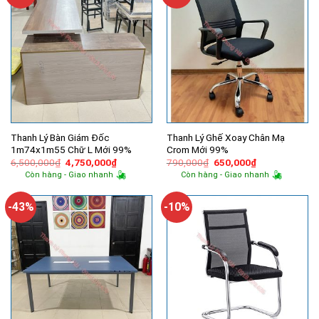
Thanh Lý Bàn Giám Đốc
Thanh Lý Ghế Xoay Chân Mạ
1m74x1m55 Chữ L Mới 99%
Crom Mới 99%
Giá
Giá
Giá
Giá
6,500,000
₫
4,750,000
₫
790,000
₫
650,000
₫
gốc
hiện
gốc
hiện
Còn hàng - Giao nhanh
Còn hàng - Giao nhanh
là:
tại
là:
tại
6,500,000₫.
là:
790,000₫.
là:
4,750,000₫.
650,000₫.
-43%
-10%