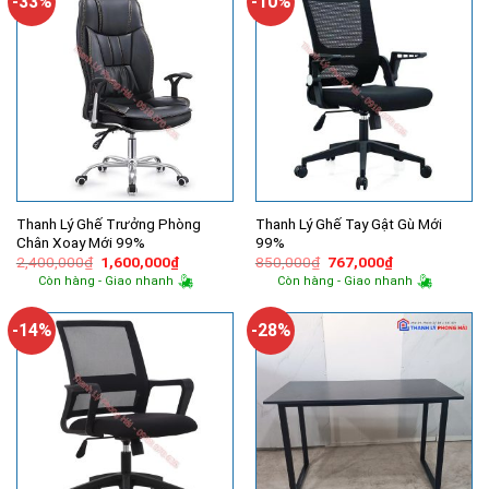
-33%
-10%
Thanh Lý Ghế Trưởng Phòng
Thanh Lý Ghế Tay Gật Gù Mới
Chân Xoay Mới 99%
99%
Giá
Giá
Giá
Giá
2,400,000
₫
1,600,000
₫
850,000
₫
767,000
₫
gốc
hiện
gốc
hiện
Còn hàng - Giao nhanh
Còn hàng - Giao nhanh
là:
tại
là:
tại
2,400,000₫.
là:
850,000₫.
là:
1,600,000₫.
767,000₫.
-14%
-28%