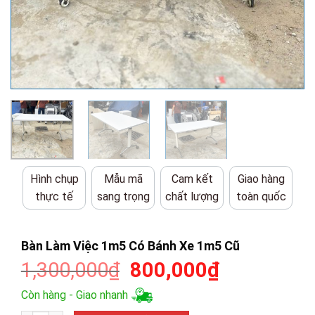
Hình chụp
Mẫu mã
Cam kết
Giao hàng
thực tế
sang trọng
chất lượng
toàn quốc
Bàn Làm Việc 1m5 Có Bánh Xe 1m5 Cũ
Giá
Giá
1,300,000
₫
800,000
₫
gốc
hiện
Còn hàng - Giao nhanh
là:
tại