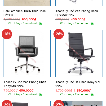
Bàn Làm Việc 1m8x1m2 Chân
Thanh Lý Ghế Văn Phòng Chân
Sắt Cũ
Quỳ Mới 99%
Giá
Giá
Giá
Giá
1,670,000
₫
960,000
₫
500,000
₫
450,000
₫
gốc
hiện
gốc
hiện
Còn hàng - Giao nhanh
Còn hàng - Giao nhanh
là:
tại
là:
tại
1,670,000₫.
là:
500,000₫.
là:
960,000₫.
450,000₫.
-18%
-26%
Thanh Lý Ghế Văn Phòng Chân
Thanh Lý Ghế Da Chân Xoay Mới
Xoay Mới 99%
99%
Giá
Giá
Giá
Giá
790,000
₫
650,000
₫
1,700,000
₫
1,250,000
₫
gốc
hiện
gốc
hiện
Còn hàng - Giao nhanh
Còn hàng - Giao nhanh
là:
tại
là:
tại
790,000₫.
là:
1,700,000₫.
là:
650,000₫.
1,250,000
-29%
-27%