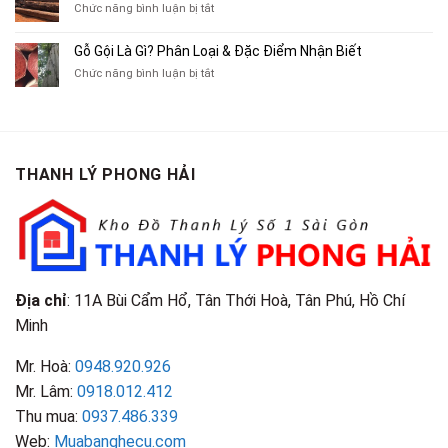
Cũ,
ở
Chức năng bình luận bị tắt
Xe
Chỉ
Truyện
Gỗ
Lôi
Mua
Tranh,
Cà
Cũ
Bán
Gỗ Gội Là Gì? Phân Loại & Đặc Điểm Nhận Biết
Tạp
Chít
Tại
Quần
Chí
ở
Chức năng bình luận bị tắt
Là
TP.HCM
Áo
Giá
Gỗ
Gì?
Cũ
Cao
Gội
Phân
Giá
Tại
Là
Loại
Cao
TPHCM
Gì?
&
Tại
Phân
Đặc
TPHCM
THANH LÝ PHONG HẢI
Loại
Điểm
&
Nhận
Đặc
Biết
Điểm
Nhận
Biết
Địa chỉ
: 11A Bùi Cẩm Hổ, Tân Thới Hoà, Tân Phú, Hồ Chí
Minh
Mr. Hoà:
0948.920.926
Mr. Lâm:
0918.012.412
Thu mua:
0937.486.339
Web:
Muabanghecu.com