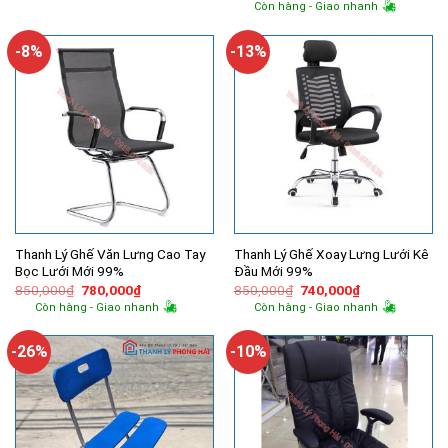
gốc
hiện
Còn hàng - Giao nhanh
350,000₫.
là:
là:
tại
240,000₫.
450,000₫.
là:
280,000₫.
-8%
-13%
Thanh Lý Ghế Văn Lưng Cao Tay
Thanh Lý Ghế Xoay Lưng Lưới Kê
Bọc Lưới Mới 99%
Đầu Mới 99%
Giá
Giá
Giá
Giá
850,000
₫
780,000
₫
850,000
₫
740,000
₫
gốc
hiện
gốc
hiện
Còn hàng - Giao nhanh
Còn hàng - Giao nhanh
là:
tại
là:
tại
850,000₫.
là:
850,000₫.
là:
780,000₫.
740,000₫.
-26%
-10%