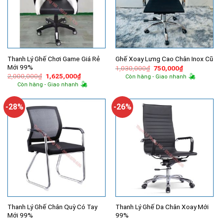
Thanh Lý Ghế Chơi Game Giá Rẻ
Ghế Xoay Lưng Cao Chân Inox Cũ
Mới 99%
Giá
Giá
1,030,000
₫
750,000
₫
gốc
hiện
Giá
Giá
2,000,000
₫
1,625,000
₫
Còn hàng - Giao nhanh
là:
tại
gốc
hiện
Còn hàng - Giao nhanh
1,030,000₫.
là:
là:
tại
750,000₫.
2,000,000₫.
là:
1,625,000₫.
-28%
-26%
Thanh Lý Ghế Chân Quỳ Có Tay
Thanh Lý Ghế Da Chân Xoay Mới
Mới 99%
99%