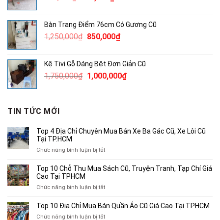
gốc
hiện
là:
tại
Bàn Trang Điểm 76cm Có Gương Cũ
850,000₫.
là:
Giá
Giá
1,250,000
₫
850,000
₫
650,000₫.
gốc
hiện
là:
tại
Kệ Tivi Gỗ Dáng Bệt Đơn Giản Cũ
1,250,000₫.
là:
Giá
Giá
1,750,000
₫
1,000,000
₫
850,000₫.
gốc
hiện
là:
tại
1,750,000₫.
là:
TIN TỨC MỚI
1,000,000₫.
Top 4 Địa Chỉ Chuyên Mua Bán Xe Ba Gác Cũ, Xe Lôi Cũ
Tại TP.HCM
ở
Chức năng bình luận bị tắt
Top
4
Top 10 Chỗ Thu Mua Sách Cũ, Truyện Tranh, Tạp Chí Giá
Địa
Cao Tại TPHCM
Chỉ
ở
Chức năng bình luận bị tắt
Chuyên
Top
Mua
10
Top 10 Địa Chỉ Mua Bán Quần Áo Cũ Giá Cao Tại TPHCM
Bán
Chỗ
Xe
ở
Chức năng bình luận bị tắt