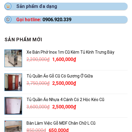
Sản phẩm đa dạng
Gọi hotline:
0906.920.339
SẢN PHẨM MỚI
Xe Bán Phở Inox 1m Cũ Kèm Tủ Kính Trưng Bày
Giá
Giá
2,200,000
₫
1,600,000
₫
gốc
hiện
là:
tại
Tủ Quần Áo Gỗ Cũ Có Gương Ở Giữa
2,200,000₫.
là:
Giá
Giá
3,750,000
₫
2,500,000
₫
1,600,000₫.
gốc
hiện
là:
tại
Tủ Quần Áo Nhựa 4 Cánh Có 2 Hộc Kéo Cũ
3,750,000₫.
là:
Giá
Giá
3,600,000
₫
2,500,000
₫
2,500,000₫.
gốc
hiện
là:
tại
Bàn Làm Việc Gỗ MDF Chân Chữ L Cũ
3,600,000₫.
là:
Giá
Giá
850,000
₫
650,000
₫
2,500,000₫.