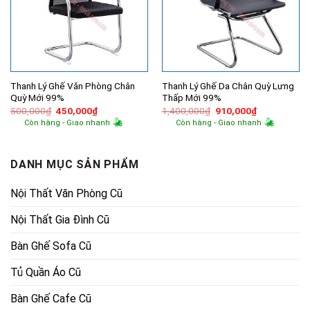
Thanh Lý Ghế Văn Phòng Chân
Thanh Lý Ghế Da Chân Quỳ Lưng
Quỳ Mới 99%
Thấp Mới 99%
Giá
Giá
Giá
Giá
500,000
₫
450,000
₫
1,400,000
₫
910,000
₫
gốc
hiện
gốc
hiện
Còn hàng - Giao nhanh
Còn hàng - Giao nhanh
là:
tại
là:
tại
500,000₫.
là:
1,400,000₫.
là:
450,000₫.
910,000₫.
DANH MỤC SẢN PHẨM
Nội Thất Văn Phòng Cũ
Nội Thất Gia Đình Cũ
Bàn Ghế Sofa Cũ
Tủ Quần Áo Cũ
Bàn Ghế Cafe Cũ