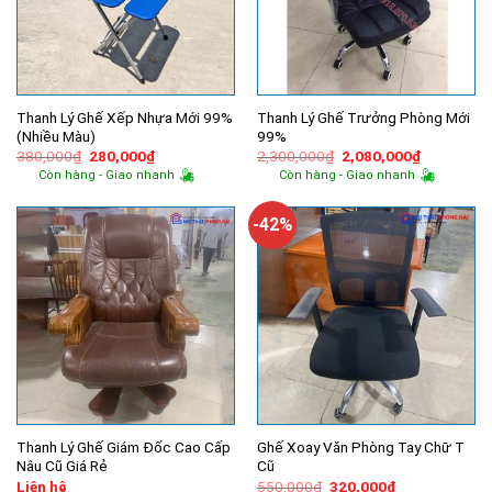
Thanh Lý Ghế Xếp Nhựa Mới 99%
Thanh Lý Ghế Trưởng Phòng Mới
(Nhiều Màu)
99%
Giá
Giá
Giá
Giá
380,000
₫
280,000
₫
2,300,000
₫
2,080,000
₫
gốc
hiện
gốc
hiện
Còn hàng - Giao nhanh
Còn hàng - Giao nhanh
là:
tại
là:
tại
380,000₫.
là:
2,300,000₫.
là:
280,000₫.
2,080,000
-42%
Thanh Lý Ghế Giám Đốc Cao Cấp
Ghế Xoay Văn Phòng Tay Chữ T
Nâu Cũ Giá Rẻ
Cũ
Giá
Giá
Liên hệ
550,000
₫
320,000
₫