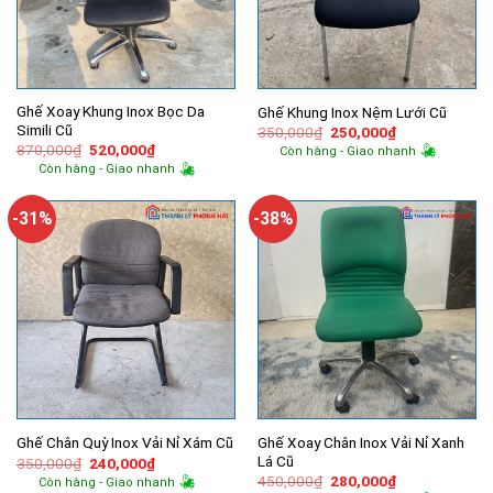
Ghế Xoay Khung Inox Bọc Da
Ghế Khung Inox Nệm Lưới Cũ
Simili Cũ
Giá
Giá
350,000
₫
250,000
₫
gốc
hiện
Giá
Giá
870,000
₫
520,000
₫
Còn hàng - Giao nhanh
là:
tại
gốc
hiện
Còn hàng - Giao nhanh
350,000₫.
là:
là:
tại
250,000₫.
870,000₫.
là:
520,000₫.
-31%
-38%
Ghế Xoay Chân Inox Vải Nỉ Xanh
Ghế Chân Quỳ Inox Vải Nỉ Xám Cũ
Lá Cũ
Giá
Giá
350,000
₫
240,000
₫
gốc
hiện
Giá
Giá
450,000
₫
280,000
₫
Còn hàng - Giao nhanh
là:
tại