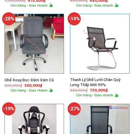
1,200,000
₫
975,000
₫
650,000
₫
480,000
₫
gốc
hiện
gốc
hiện
Còn hàng - Giao nhanh
Còn hàng - Giao nhanh
là:
tại
là:
tại
1,200,000₫.
là:
650,000₫.
là:
975,000₫.
480,000₫.
-28%
-14%
Thanh Lý Ghế Lưới Chân Quỳ
Ghế Xoay Bọc Đệm Xám Cũ
Lưng Thấp Mới 99%
Giá
Giá
500,000
₫
360,000
₫
gốc
hiện
Giá
Giá
850,000
₫
730,000
₫
Còn hàng - Giao nhanh
là:
tại
gốc
hiện
Còn hàng - Giao nhanh
500,000₫.
là:
là:
tại
360,000₫.
850,000₫.
là:
730,000₫.
-19%
-27%