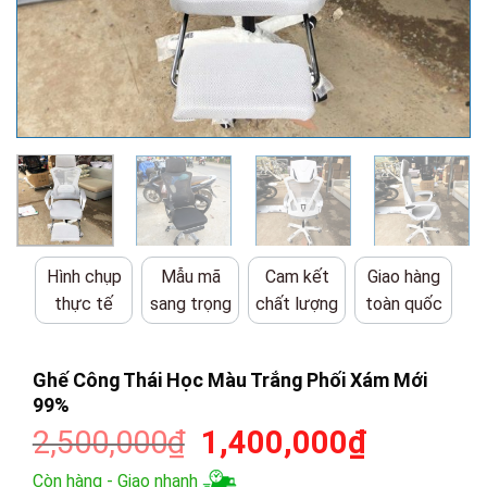
Hình chụp
Mẫu mã
Cam kết
Giao hàng
thực tế
sang trọng
chất lượng
toàn quốc
Ghế Công Thái Học Màu Trắng Phối Xám Mới
99%
Giá
Giá
2,500,000
₫
1,400,000
₫
gốc
hiện
Còn hàng - Giao nhanh