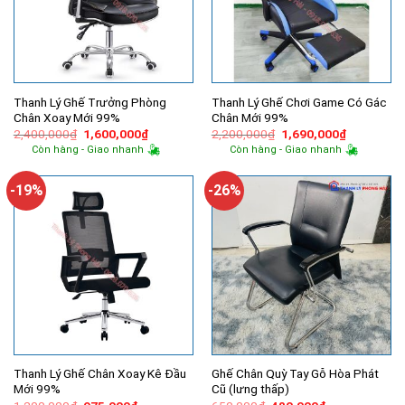
Thanh Lý Ghế Trưởng Phòng
Thanh Lý Ghế Chơi Game Có Gác
Chân Xoay Mới 99%
Chân Mới 99%
Giá
Giá
Giá
Giá
2,400,000
₫
1,600,000
₫
2,200,000
₫
1,690,000
₫
gốc
hiện
gốc
hiện
Còn hàng - Giao nhanh
Còn hàng - Giao nhanh
là:
tại
là:
tại
2,400,000₫.
là:
2,200,000₫.
là:
1,600,000₫.
1,690,000
-19%
-26%
Thanh Lý Ghế Chân Xoay Kê Đầu
Ghế Chân Quỳ Tay Gỗ Hòa Phát
Mới 99%
Cũ (lưng thấp)
Giá
Giá
Giá
Giá