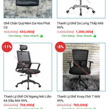
Ghế Chân Quỳ Nệm Da Hòa Phát
Thanh Lý Ghế Da Lưng Thấp Mới
Cũ
99%
Giá
Giá
Giá
Giá
963,000
₫
650,000
₫
1,400,000
₫
1,000,000
₫
gốc
hiện
gốc
hiện
Còn hàng - Giao nhanh
Còn hàng - Giao nhanh
là:
tại
là:
tại
963,000₫.
là:
1,400,000₫.
là:
650,000₫.
1,000,000
-11%
-8%
Thanh Lý Ghế Chỉ Ngang Nét Liền
Thanh Lý Ghế Xoay Chữ T Mới
Kê Đầu Mới 99%
99%
Giá
Giá
Giá
Giá
850,000
₫
754,000
₫
850,000
₫
780,000
₫
gốc
hiện
gốc
hiện