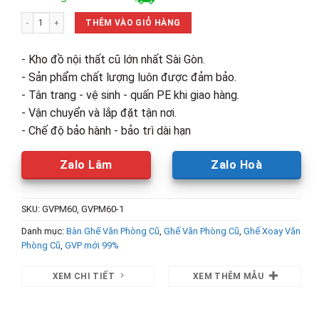
là:
tại
Ghế Công Thái Học Màu Trắng Phối Xám Mới 99% số lượng
2,500,000₫.
là:
THÊM VÀO GIỎ HÀNG
1,400,00
- Kho đồ nội thất cũ lớn nhất Sài Gòn.
- Sản phẩm chất lượng luôn được đảm bảo.
- Tân trang - vệ sinh - quấn PE khi giao hàng.
- Vận chuyển và lắp đặt tận nơi.
- Chế độ bảo hành - bảo trì dài hạn
Zalo Lâm
Zalo Hoà
SKU:
GVPM60, GVPM60-1
Danh mục:
Bàn Ghế Văn Phòng Cũ
,
Ghế Văn Phòng Cũ
,
Ghế Xoay Văn
Phòng Cũ
,
GVP mới 99%
XEM CHI TIẾT
XEM THÊM MẪU