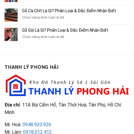
Thu
Ba
Top
Mua
Gác
10
Gỗ Cà Chít Là Gì? Phân Loại & Đặc Điểm Nhận Biết
Sách
Cũ,
Địa
Cũ,
ở
Chức năng bình luận bị tắt
Xe
Chỉ
Truyện
Gỗ
Lôi
Mua
Tranh,
Cà
Cũ
Bán
Gỗ Gội Là Gì? Phân Loại & Đặc Điểm Nhận Biết
Tạp
Chít
Tại
Quần
Chí
ở
Chức năng bình luận bị tắt
Là
TP.HCM
Áo
Giá
Gỗ
Gì?
Cũ
Cao
Gội
Phân
Giá
Tại
Là
Loại
Cao
TPHCM
Gì?
&
Tại
Phân
Đặc
TPHCM
THANH LÝ PHONG HẢI
Loại
Điểm
&
Nhận
Đặc
Biết
Điểm
Nhận
Biết
Địa chỉ
: 11A Bùi Cẩm Hổ, Tân Thới Hoà, Tân Phú, Hồ Chí
Minh
Mr. Hoà:
0948.920.926
Mr. Lâm:
0918.012.412