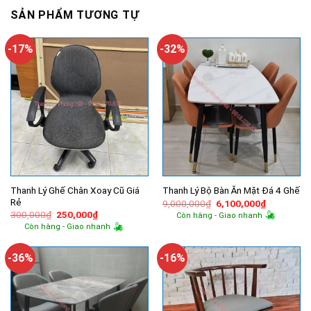
SẢN PHẨM TƯƠNG TỰ
-17%
-32%
Thanh Lý Ghế Chân Xoay Cũ Giá
Thanh Lý Bộ Bàn Ăn Mặt Đá 4 Ghế
Rẻ
Giá
Giá
9,000,000
₫
6,100,000
₫
gốc
hiện
Giá
Giá
300,000
₫
250,000
₫
Còn hàng - Giao nhanh
là:
tại
gốc
hiện
Còn hàng - Giao nhanh
9,000,000₫.
là:
là:
tại
6,100,000
300,000₫.
là:
250,000₫.
-36%
-16%