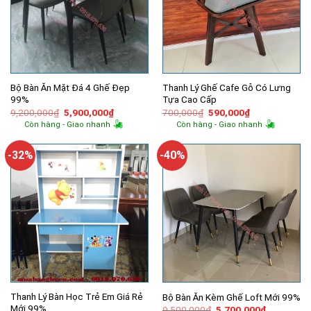
Bộ Bàn Ăn Mặt Đá 4 Ghế Đẹp
Thanh Lý Ghế Cafe Gỗ Có Lưng
99%
Tựa Cao Cấp
Giá
Giá
Giá
Giá
9,200,000
₫
5,900,000
₫
700,000
₫
590,000
₫
gốc
hiện
gốc
hiện
Còn hàng - Giao nhanh
Còn hàng - Giao nhanh
là:
tại
là:
tại
9,200,000₫.
là:
700,000₫.
là:
5,900,000₫.
590,000₫.
-32%
-40%
Thanh Lý Bàn Học Trẻ Em Giá Rẻ
Bộ Bàn Ăn Kèm Ghế Loft Mới 99%
Mới 99%
Giá
Giá
9,500,000
₫
5,700,000
₫