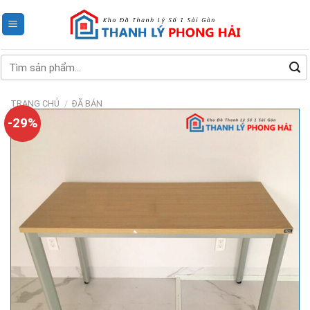
Skip
to
content
Tìm
kiếm:
TRANG CHỦ
/
ĐÃ BÁN
-29%