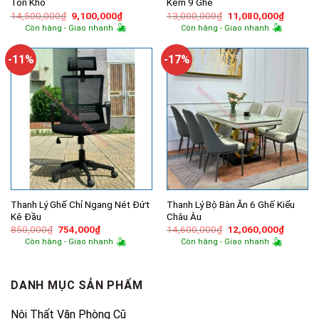
Tồn Kho
Kèm 9 Ghế
Giá
Giá
Giá
Giá
14,500,000
₫
9,100,000
₫
13,000,000
₫
11,080,000
₫
gốc
hiện
gốc
hiện
Còn hàng - Giao nhanh
Còn hàng - Giao nhanh
là:
tại
là:
tại
14,500,000₫.
là:
13,000,000₫.
là:
9,100,000₫.
11,080,
-11%
-17%
Thanh Lý Ghế Chỉ Ngang Nét Đứt
Thanh Lý Bộ Bàn Ăn 6 Ghế Kiểu
Kê Đầu
Châu Âu
Giá
Giá
Giá
Giá
850,000
₫
754,000
₫
14,600,000
₫
12,060,000
₫
gốc
hiện
gốc
hiện
Còn hàng - Giao nhanh
Còn hàng - Giao nhanh
là:
tại
là:
tại
850,000₫.
là:
14,600,000₫.
là:
754,000₫.
12,060,
DANH MỤC SẢN PHẨM
Nội Thất Văn Phòng Cũ