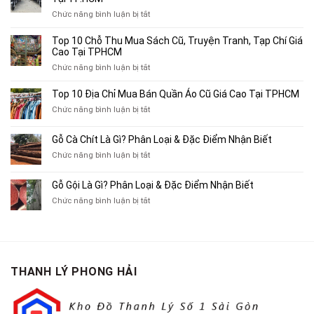
ở
Chức năng bình luận bị tắt
Top
4
Top 10 Chỗ Thu Mua Sách Cũ, Truyện Tranh, Tạp Chí Giá
Địa
Cao Tại TPHCM
Chỉ
ở
Chức năng bình luận bị tắt
Chuyên
Top
Mua
10
Top 10 Địa Chỉ Mua Bán Quần Áo Cũ Giá Cao Tại TPHCM
Bán
Chỗ
Xe
ở
Chức năng bình luận bị tắt
Thu
Ba
Top
Mua
Gác
10
Gỗ Cà Chít Là Gì? Phân Loại & Đặc Điểm Nhận Biết
Sách
Cũ,
Địa
Cũ,
ở
Chức năng bình luận bị tắt
Xe
Chỉ
Truyện
Gỗ
Lôi
Mua
Tranh,
Cà
Cũ
Bán
Gỗ Gội Là Gì? Phân Loại & Đặc Điểm Nhận Biết
Tạp
Chít
Tại
Quần
Chí
ở
Chức năng bình luận bị tắt
Là
TP.HCM
Áo
Giá
Gỗ
Gì?
Cũ
Cao
Gội
Phân
Giá
Tại
Là
Loại
Cao
TPHCM
Gì?
&
Tại
Phân
Đặc
TPHCM
THANH LÝ PHONG HẢI
Loại
Điểm
&
Nhận
Đặc
Biết
Điểm