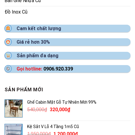
Bàn Ghế Nhựa Cũ
Đồ Inox Cũ
Cam kết chất lượng
Giá rẻ hơn 30%
Sản phẩm đa dạng
Gọi hotline:
0906.920.339
SẢN PHẨM MỚI
Ghế Cabin Mặt Gỗ Tự Nhiên Mới 99%
Giá
Giá
540,000
₫
320,000
₫
gốc
hiện
là:
tại
Kệ Sắt V Lỗ 4 Tầng 1m5 Cũ
540,000₫.
là:
Giá
Giá
1,950,000
₫
1,200,000
₫
320,000₫.