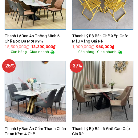
Thanh Lý Bàn Ăn Thông Minh 6
Thanh Lý Bộ Bàn Ghế Xếp Cafe
Ghế Bọc Da Mới 99%
Màu Vàng Giá Rẻ
Giá
Giá
Giá
Giá
15,500,000
₫
13,290,000
₫
1,000,000
₫
960,000
₫
gốc
hiện
gốc
hiện
Còn hàng - Giao nhanh
Còn hàng - Giao nhanh
là:
tại
là:
tại
15,500,000₫.
là:
1,000,000₫.
là:
13,290,000₫.
960,000₫.
-25%
-37%
Thanh Lý Bàn Ăn Cẩm Thạch Chân
Thanh Lý Bộ Bàn 6 Ghế Cao Cấp
Titan Kèm 4 Ghế
Giá Rẻ