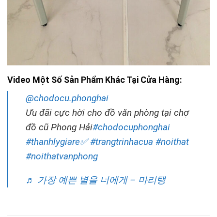
Video Một Số Sản Phẩm Khác Tại Cửa Hàng:
@chodocu.phonghai
Ưu đãi cực hời cho đồ văn phòng tại chợ
đồ cũ Phong Hải
#chodocuphonghai
#thanhlygiare✅
#trangtrinhacua
#noithat
#noithatvanphong
♬ 가장 예쁜 별을 너에게 – 마리탱