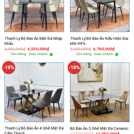
Thanh Lý Bộ Bàn Ăn Mặt Đá Nhập
Thanh Lý Bộ Bàn Ăn Kiểu Hiện Đại
Khẩu
Mới 99%
Giá
Giá
Giá
Giá
6,000,000
₫
4,550,000
₫
5,500,000
₫
4,780,000
₫
gốc
hiện
gốc
hiện
Còn hàng - Giao nhanh
Còn hàng - Giao nhanh
là:
tại
là:
tại
6,000,000₫.
là:
5,500,000₫.
là:
4,550,000₫.
4,780,000
-18%
-18%
Thanh Lý Bộ Bàn Ăn 4 Ghế Mặt Đá
Bộ Bàn Ăn 5 Ghế Mặt Đá Ceramic
Cẩm Thạch
Giá
Giá
13,500,000
₫
11,050,000
₫