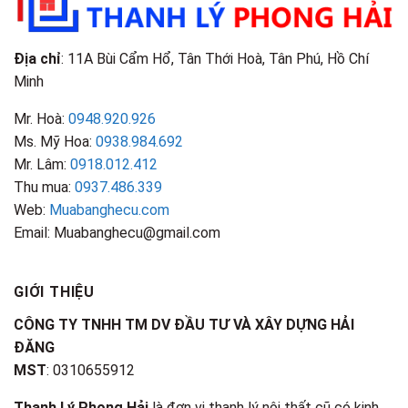
Nhận
Biết
Địa chỉ
: 11A Bùi Cẩm Hổ, Tân Thới Hoà, Tân Phú, Hồ Chí
Minh
Mr. Hoà:
0948.920.926
Ms. Mỹ Hoa:
0938.984.692
Mr. Lâm:
0918.012.412
Thu mua:
0937.486.339
Web:
Muabanghecu.com
Email: Muabanghecu@gmail.com
GIỚI THIỆU
CÔNG TY TNHH TM DV ĐẦU TƯ VÀ XÂY DỰNG HẢI
ĐĂNG
MST
: 0310655912
Thanh Lý Phong Hải
là đơn vị thanh lý nội thất cũ có kinh