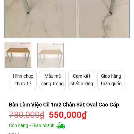
Hình chụp
Mẫu mã
Cam kết
Giao hàng
thực tế
sang trọng
chất lượng
toàn quốc
Bàn Làm Việc Cũ 1m2 Chân Sắt Oval Cao Cấp
Giá
Giá
780,000
₫
550,000
₫
gốc
hiện
Còn hàng - Giao nhanh
là:
tại