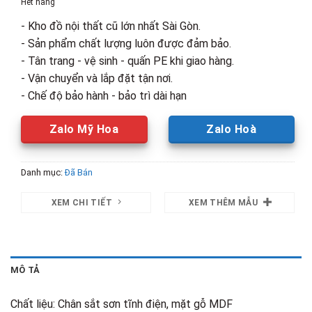
Hết hàng
780,000₫.
là:
- Kho đồ nội thất cũ lớn nhất Sài Gòn.
550,000₫.
- Sản phẩm chất lượng luôn được đảm bảo.
- Tân trang - vệ sinh - quấn PE khi giao hàng.
- Vận chuyển và lắp đặt tận nơi.
- Chế độ bảo hành - bảo trì dài hạn
Zalo Mỹ Hoa
Zalo Hoà
Danh mục:
Đã Bán
XEM CHI TIẾT
XEM THÊM MẪU
MÔ TẢ
Chất liệu: Chân sắt sơn tĩnh điện, mặt gỗ MDF