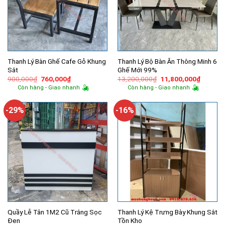
Thanh Lý Bàn Ghế Cafe Gỗ Khung
Thanh Lý Bộ Bàn Ăn Thông Minh 6
Sắt
Ghế Mới 99%
Giá
Giá
Giá
Giá
900,000
₫
760,000
₫
13,200,000
₫
11,800,000
₫
gốc
hiện
gốc
hiện
Còn hàng - Giao nhanh
Còn hàng - Giao nhanh
là:
tại
là:
tại
900,000₫.
là:
13,200,000₫.
là:
760,000₫.
11,800,
-29%
-16%
Quầy Lễ Tân 1M2 Cũ Trắng Sọc
Thanh Lý Kệ Trưng Bày Khung Sắt
Đen
Tồn Kho