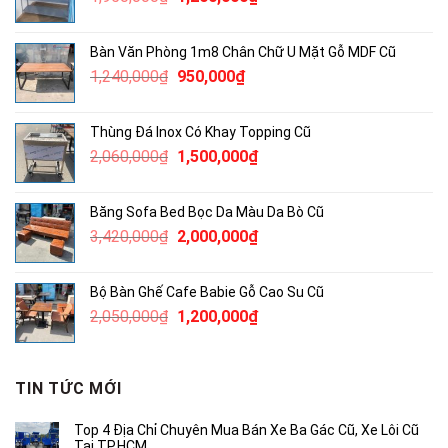
gốc
hiện
là:
tại
Bàn Văn Phòng 1m8 Chân Chữ U Mặt Gỗ MDF Cũ
1,950,000₫.
là:
Giá
Giá
1,240,000
₫
950,000
₫
1,200,000₫.
gốc
hiện
là:
tại
Thùng Đá Inox Có Khay Topping Cũ
1,240,000₫.
là:
Giá
Giá
2,060,000
₫
1,500,000
₫
950,000₫.
gốc
hiện
là:
tại
Băng Sofa Bed Bọc Da Màu Da Bò Cũ
2,060,000₫.
là:
Giá
Giá
3,420,000
₫
2,000,000
₫
1,500,000₫.
gốc
hiện
là:
tại
Bộ Bàn Ghế Cafe Babie Gỗ Cao Su Cũ
3,420,000₫.
là:
Giá
Giá
2,050,000
₫
1,200,000
₫
2,000,000₫.
gốc
hiện
là:
tại
2,050,000₫.
là:
TIN TỨC MỚI
1,200,000₫.
Top 4 Địa Chỉ Chuyên Mua Bán Xe Ba Gác Cũ, Xe Lôi Cũ
Tại TP.HCM