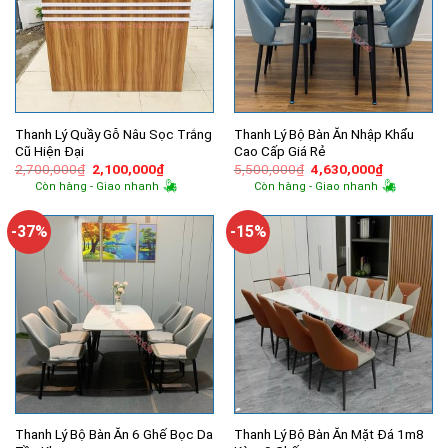
Thanh Lý Quầy Gỗ Nâu Sọc Trắng
Thanh Lý Bộ Bàn Ăn Nhập Khẩu
Cũ Hiện Đại
Cao Cấp Giá Rẻ
Giá
Giá
Giá
Giá
2,700,000
₫
2,100,000
₫
5,500,000
₫
4,630,000
₫
gốc
hiện
gốc
hiện
Còn hàng - Giao nhanh
Còn hàng - Giao nhanh
là:
tại
là:
tại
2,700,000₫.
là:
5,500,000₫.
là:
2,100,000₫.
4,630,000
-37%
-15%
Thanh Lý Bộ Bàn Ăn 6 Ghế Bọc Da
Thanh Lý Bộ Bàn Ăn Mặt Đá 1m8