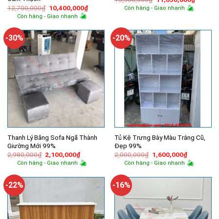
gốc
hiện
Giá
Giá
12,700,000
₫
10,400,000
₫
Còn hàng - Giao nhanh
là:
tại
gốc
hiện
Còn hàng - Giao nhanh
13,500,000₫.
là:
là:
tại
11,050,
12,700,000₫.
là:
10,400,000₫.
-30%
-20%
Thanh Lý Băng Sofa Ngã Thành
Tủ Kệ Trưng Bày Màu Trắng Cũ,
Giường Mới 99%
Đẹp 99%
Giá
Giá
Giá
Giá
2,980,000
₫
2,100,000
₫
2,000,000
₫
1,600,000
₫
gốc
hiện
gốc
hiện
Còn hàng - Giao nhanh
Còn hàng - Giao nhanh
là:
tại
là:
tại
2,980,000₫.
là:
2,000,000₫.
là:
2,100,000₫.
1,600,000
-22%
-16%