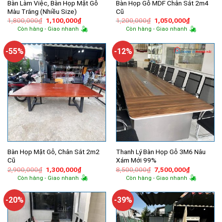
Bàn Làm Việc, Bàn Họp Mặt Gỗ
Bàn Họp Gỗ MDF Chân Sắt 2m4
Màu Trắng (Nhiều Size)
Cũ
Giá
Giá
Giá
Giá
1,800,000
₫
1,100,000
₫
1,200,000
₫
1,050,000
₫
gốc
hiện
gốc
hiện
Còn hàng - Giao nhanh
Còn hàng - Giao nhanh
là:
tại
là:
tại
1,800,000₫.
là:
1,200,000₫.
là:
1,100,000₫.
1,050,000
-55%
-12%
Bàn Họp Mặt Gỗ, Chân Sắt 2m2
Thanh Lý Bàn Họp Gỗ 3M6 Nâu
Cũ
Xám Mới 99%
Giá
Giá
Giá
Giá
2,900,000
₫
1,300,000
₫
8,500,000
₫
7,500,000
₫
gốc
hiện
gốc
hiện
Còn hàng - Giao nhanh
Còn hàng - Giao nhanh
là:
tại
là:
tại
2,900,000₫.
là:
8,500,000₫.
là:
1,300,000₫.
7,500,000
-20%
-39%