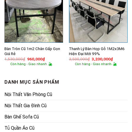
Bàn Tròn Cũ 1m2 Chân Gấp Gọn
Thanh Lý Bàn Họp Gỗ 1M2x3M6
Giá Rẻ
Hiện Đại Mới 99%
Giá
Giá
Giá
Giá
1,530,000
₫
960,000
₫
3,500,000
₫
3,200,000
₫
gốc
hiện
gốc
hiện
Còn hàng - Giao nhanh
Còn hàng - Giao nhanh
là:
tại
là:
tại
1,530,000₫.
là:
3,500,000₫.
là:
960,000₫.
3,200,000
DANH MỤC SẢN PHẨM
Nội Thất Văn Phòng Cũ
Nội Thất Gia Đình Cũ
Bàn Ghế Sofa Cũ
Tủ Quần Áo Cũ