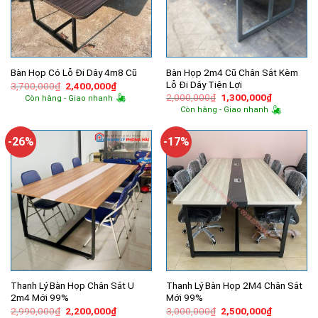
Bàn Họp 2m4 Cũ Chân Sắt Kèm
Bàn Họp Có Lỗ Đi Dây 4m8 Cũ
Lỗ Đi Dây Tiện Lợi
Giá
Giá
3,700,000
₫
2,400,000
₫
gốc
hiện
Giá
Giá
2,000,000
₫
1,300,000
₫
Còn hàng - Giao nhanh
là:
tại
gốc
hiện
Còn hàng - Giao nhanh
3,700,000₫.
là:
là:
tại
2,400,000₫.
2,000,000₫.
là:
1,300,000
-26%
-17%
Thanh Lý Bàn Họp Chân Sắt U
Thanh Lý Bàn Họp 2M4 Chân Sắt
2m4 Mới 99%
Mới 99%
Giá
Giá
Giá
Giá
2,990,000
₫
2,200,000
₫
3,000,000
₫
2,500,000
₫