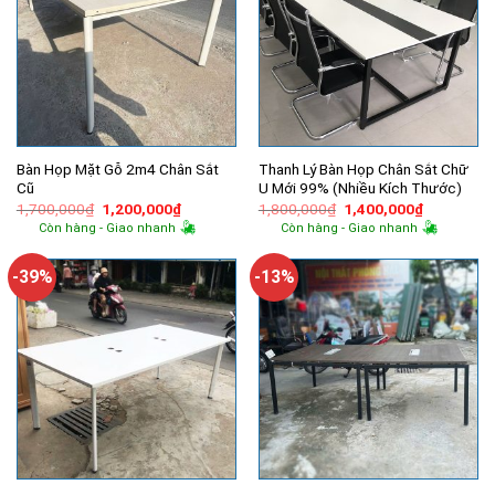
Bàn Họp Mặt Gỗ 2m4 Chân Sắt
Thanh Lý Bàn Họp Chân Sắt Chữ
Cũ
U Mới 99% (Nhiều Kích Thước)
Giá
Giá
Giá
Giá
1,700,000
₫
1,200,000
₫
1,800,000
₫
1,400,000
₫
gốc
hiện
gốc
hiện
Còn hàng - Giao nhanh
Còn hàng - Giao nhanh
là:
tại
là:
tại
1,700,000₫.
là:
1,800,000₫.
là:
1,200,000₫.
1,400,000
-39%
-13%