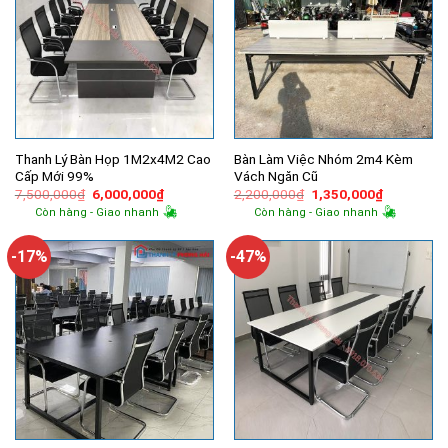
Thanh Lý Bàn Họp 1M2x4M2 Cao
Bàn Làm Việc Nhóm 2m4 Kèm
Cấp Mới 99%
Vách Ngăn Cũ
Giá
Giá
Giá
Giá
7,500,000
₫
6,000,000
₫
2,200,000
₫
1,350,000
₫
gốc
hiện
gốc
hiện
Còn hàng - Giao nhanh
Còn hàng - Giao nhanh
là:
tại
là:
tại
7,500,000₫.
là:
2,200,000₫.
là:
6,000,000₫.
1,350,000
-17%
-47%