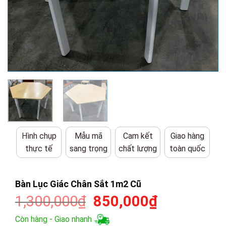
Hình chụp
Mẫu mã
Cam kết
Giao hàng
thực tế
sang trọng
chất lượng
toàn quốc
Bàn Lục Giác Chân Sắt 1m2 Cũ
Giá
Giá
1,300,000
₫
850,000
₫
gốc
hiện
Còn hàng - Giao nhanh