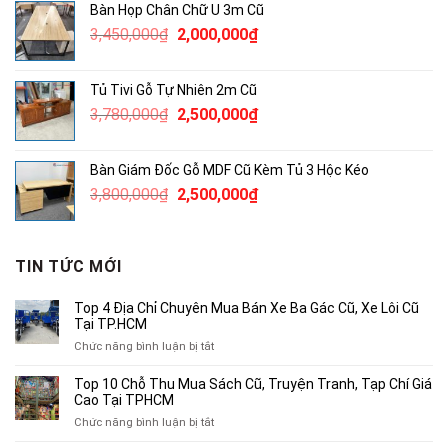
Bàn Họp Chân Chữ U 3m Cũ
1,050,000₫.
là:
Giá
Giá
3,450,000
₫
2,000,000
₫
850,000₫.
gốc
hiện
là:
tại
Tủ Tivi Gỗ Tự Nhiên 2m Cũ
3,450,000₫.
là:
Giá
Giá
3,780,000
₫
2,500,000
₫
2,000,000₫.
gốc
hiện
là:
tại
Bàn Giám Đốc Gỗ MDF Cũ Kèm Tủ 3 Hộc Kéo
3,780,000₫.
là:
Giá
Giá
3,800,000
₫
2,500,000
₫
2,500,000₫.
gốc
hiện
là:
tại
3,800,000₫.
là:
TIN TỨC MỚI
2,500,000₫.
Top 4 Địa Chỉ Chuyên Mua Bán Xe Ba Gác Cũ, Xe Lôi Cũ
Tại TP.HCM
ở
Chức năng bình luận bị tắt
Top
4
Top 10 Chỗ Thu Mua Sách Cũ, Truyện Tranh, Tạp Chí Giá
Địa
Cao Tại TPHCM
Chỉ
ở
Chức năng bình luận bị tắt
Chuyên
Top
Mua