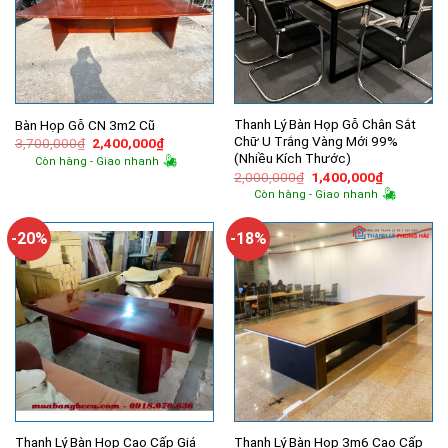
Thanh Lý Bàn Họp Gỗ Chân Sắt
Bàn Họp Gỗ CN 3m2 Cũ
Chữ U Trắng Vàng Mới 99%
Giá
Giá
3,700,000
₫
2,400,000
₫
gốc
hiện
(Nhiều Kích Thước)
Còn hàng - Giao nhanh
là:
tại
Giá
Giá
2,000,000
₫
1,400,000
₫
3,700,000₫.
là:
gốc
hiện
2,400,000₫.
Còn hàng - Giao nhanh
là:
tại
2,000,000₫.
là:
1,400,000
-20%
-18%
Thanh Lý Bàn Họp Cao Cấp Giá
Thanh Lý Bàn Họp 3m6 Cao Cấp