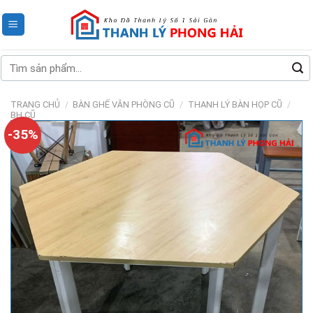
Skip
to
content
Tìm
kiếm:
TRANG CHỦ
/
BÀN GHẾ VĂN PHÒNG CŨ
/
THANH LÝ BÀN HỌP CŨ
/
BH CŨ
-35%