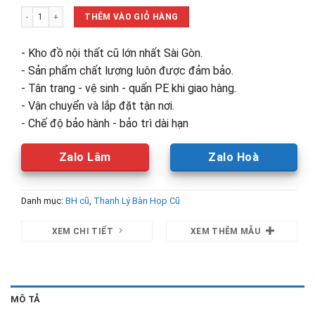
là:
tại
Bàn Lục Giác Chân Sắt 1m2 Cũ số lượng
1,300,000₫.
là:
THÊM VÀO GIỎ HÀNG
850,000₫.
- Kho đồ nội thất cũ lớn nhất Sài Gòn.
- Sản phẩm chất lượng luôn được đảm bảo.
- Tân trang - vệ sinh - quấn PE khi giao hàng.
- Vận chuyển và lắp đặt tận nơi.
- Chế độ bảo hành - bảo trì dài hạn
Zalo Lâm
Zalo Hoà
Danh mục:
BH cũ
,
Thanh Lý Bàn Họp Cũ
XEM CHI TIẾT
XEM THÊM MẪU
MÔ TẢ