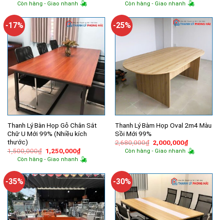
gốc
hiện
gốc
hiện
Còn hàng - Giao nhanh
Còn hàng - Giao nhanh
là:
tại
là:
tại
2,990,000₫.
là:
3,000,000₫.
là:
2,200,000₫.
2,500,000
-17%
-25%
Thanh Lý Bàn Họp Gỗ Chân Sắt
Thanh Lý Bàm Họp Oval 2m4 Màu
Chữ U Mới 99% (Nhiều kích
Sồi Mới 99%
thước)
Giá
Giá
2,680,000
₫
2,000,000
₫
gốc
hiện
Giá
Giá
1,500,000
₫
1,250,000
₫
Còn hàng - Giao nhanh
là:
tại
gốc
hiện
Còn hàng - Giao nhanh
2,680,000₫.
là:
là:
tại
2,000,000
1,500,000₫.
là:
1,250,000₫.
-35%
-30%