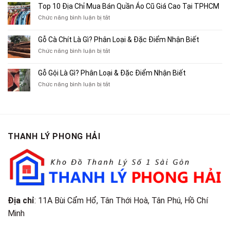
10
Top 10 Địa Chỉ Mua Bán Quần Áo Cũ Giá Cao Tại TPHCM
Bán
Chỗ
Xe
ở
Chức năng bình luận bị tắt
Thu
Ba
Top
Mua
Gác
10
Gỗ Cà Chít Là Gì? Phân Loại & Đặc Điểm Nhận Biết
Sách
Cũ,
Địa
Cũ,
ở
Chức năng bình luận bị tắt
Xe
Chỉ
Truyện
Gỗ
Lôi
Mua
Tranh,
Cà
Cũ
Bán
Gỗ Gội Là Gì? Phân Loại & Đặc Điểm Nhận Biết
Tạp
Chít
Tại
Quần
Chí
ở
Chức năng bình luận bị tắt
Là
TP.HCM
Áo
Giá
Gỗ
Gì?
Cũ
Cao
Gội
Phân
Giá
Tại
Là
Loại
Cao
TPHCM
Gì?
&
Tại
Phân
Đặc
TPHCM
THANH LÝ PHONG HẢI
Loại
Điểm
&
Nhận
Đặc
Biết
Điểm
Nhận
Biết
Địa chỉ
: 11A Bùi Cẩm Hổ, Tân Thới Hoà, Tân Phú, Hồ Chí
Minh