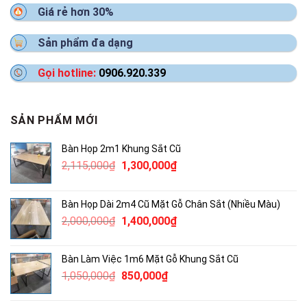
Giá rẻ hơn 30%
Sản phẩm đa dạng
Gọi hotline:
0906.920.339
SẢN PHẨM MỚI
Bàn Họp 2m1 Khung Sắt Cũ
Giá
Giá
2,115,000
₫
1,300,000
₫
gốc
hiện
là:
tại
Bàn Họp Dài 2m4 Cũ Mặt Gỗ Chân Sắt (Nhiều Màu)
2,115,000₫.
là:
Giá
Giá
2,000,000
₫
1,400,000
₫
1,300,000₫.
gốc
hiện
là:
tại
Bàn Làm Việc 1m6 Mặt Gỗ Khung Sắt Cũ
2,000,000₫.
là:
Giá
Giá
1,050,000
₫
850,000
₫
1,400,000₫.
gốc
hiện
là:
tại