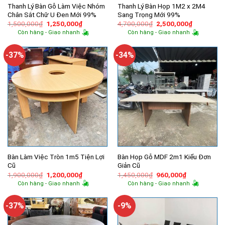
Thanh Lý Bàn Gỗ Làm Việc Nhóm
Thanh Lý Bàn Họp 1M2 x 2M4
Chân Sắt Chữ U Đen Mới 99%
Sang Trọng Mới 99%
Giá
Giá
Giá
Giá
1,500,000
₫
1,250,000
₫
4,700,000
₫
2,500,000
₫
gốc
hiện
gốc
hiện
Còn hàng - Giao nhanh
Còn hàng - Giao nhanh
là:
tại
là:
tại
1,500,000₫.
là:
4,700,000₫.
là:
1,250,000₫.
2,500,000
-37%
-34%
Bàn Làm Việc Tròn 1m5 Tiện Lợi
Bàn Họp Gỗ MDF 2m1 Kiểu Đơn
Cũ
Giản Cũ
Giá
Giá
Giá
Giá
1,900,000
₫
1,200,000
₫
1,450,000
₫
960,000
₫
gốc
hiện
gốc
hiện
Còn hàng - Giao nhanh
Còn hàng - Giao nhanh
là:
tại
là:
tại
1,900,000₫.
là:
1,450,000₫.
là:
1,200,000₫.
960,000₫.
-37%
-9%