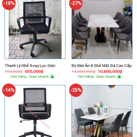
-18%
-27%
Thanh Lý Ghế Xoay Lục Giác
Bộ Bàn Ăn 8 Ghế Mặt Đá Cao Cấp
Giá
Giá
Giá
Giá
790,000
₫
650,000
₫
14,500,000
₫
10,600,000
₫
gốc
hiện
gốc
hiện
Còn hàng - Giao nhanh
Còn hàng - Giao nhanh
là:
tại
là:
tại
790,000₫.
là:
14,500,000₫.
là:
650,000₫.
10,600,
-14%
-25%