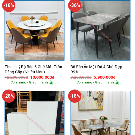
6,100,000₫.
1,350,000
-18%
-36%
Thanh Lý Bộ Bàn 6 Ghế Mặt Tròn
Bộ Bàn Ăn Mặt Đá 4 Ghế Đẹp
Đẳng Cấp (Nhiều Màu)
99%
Giá
Giá
Giá
Giá
12,200,000
₫
10,000,000
₫
9,200,000
₫
5,900,000
₫
gốc
hiện
gốc
hiện
Còn hàng - Giao nhanh
Còn hàng - Giao nhanh
là:
tại
là:
tại
12,200,000₫.
là:
9,200,000₫.
là:
10,000,000₫.
5,900,000
-28%
-18%