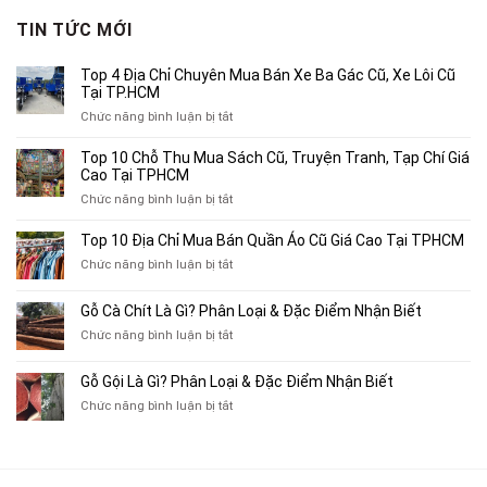
680,000₫.
là:
TIN TỨC MỚI
400,000₫.
Top 4 Địa Chỉ Chuyên Mua Bán Xe Ba Gác Cũ, Xe Lôi Cũ
Tại TP.HCM
ở
Chức năng bình luận bị tắt
Top
4
Top 10 Chỗ Thu Mua Sách Cũ, Truyện Tranh, Tạp Chí Giá
Địa
Cao Tại TPHCM
Chỉ
ở
Chức năng bình luận bị tắt
Chuyên
Top
Mua
10
Top 10 Địa Chỉ Mua Bán Quần Áo Cũ Giá Cao Tại TPHCM
Bán
Chỗ
Xe
ở
Chức năng bình luận bị tắt
Thu
Ba
Top
Mua
Gác
10
Gỗ Cà Chít Là Gì? Phân Loại & Đặc Điểm Nhận Biết
Sách
Cũ,
Địa
Cũ,
ở
Chức năng bình luận bị tắt
Xe
Chỉ
Truyện
Gỗ
Lôi
Mua
Tranh,
Cà
Cũ
Bán
Gỗ Gội Là Gì? Phân Loại & Đặc Điểm Nhận Biết
Tạp
Chít
Tại
Quần
Chí
ở
Chức năng bình luận bị tắt
Là
TP.HCM
Áo
Giá
Gỗ
Gì?
Cũ
Cao
Gội
Phân
Giá
Tại
Là
Loại
Cao
TPHCM
Gì?
&
Tại