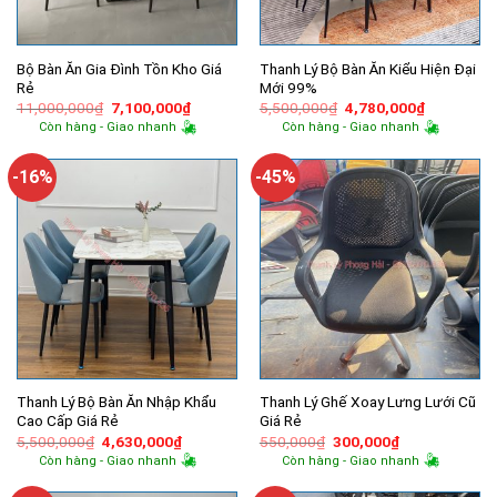
Bộ Bàn Ăn Gia Đình Tồn Kho Giá
Thanh Lý Bộ Bàn Ăn Kiểu Hiện Đại
Rẻ
Mới 99%
Giá
Giá
Giá
Giá
11,000,000
₫
7,100,000
₫
5,500,000
₫
4,780,000
₫
gốc
hiện
gốc
hiện
Còn hàng - Giao nhanh
Còn hàng - Giao nhanh
là:
tại
là:
tại
11,000,000₫.
là:
5,500,000₫.
là:
7,100,000₫.
4,780,000
-16%
-45%
Thanh Lý Bộ Bàn Ăn Nhập Khẩu
Thanh Lý Ghế Xoay Lưng Lưới Cũ
Cao Cấp Giá Rẻ
Giá Rẻ
Giá
Giá
Giá
Giá
5,500,000
₫
4,630,000
₫
550,000
₫
300,000
₫
gốc
hiện
gốc
hiện
Còn hàng - Giao nhanh
Còn hàng - Giao nhanh
là:
tại
là:
tại
5,500,000₫.
là:
550,000₫.
là: