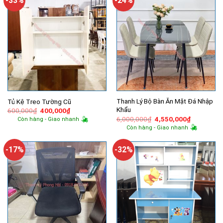
-33%
-24%
Thanh Lý Bộ Bàn Ăn Mặt Đá Nhập
Tủ Kệ Treo Tường Cũ
Khẩu
Giá
Giá
600,000
₫
400,000
₫
gốc
hiện
Giá
Giá
6,000,000
₫
4,550,000
₫
Còn hàng - Giao nhanh
là:
tại
gốc
hiện
Còn hàng - Giao nhanh
600,000₫.
là:
là:
tại
400,000₫.
6,000,000₫.
là:
4,550,000
-17%
-32%