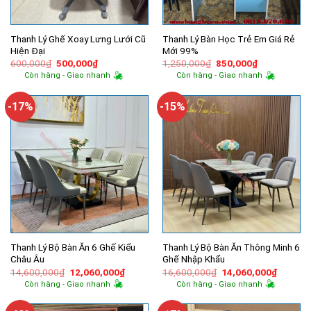
Thanh Lý Ghế Xoay Lưng Lưới Cũ
Thanh Lý Bàn Học Trẻ Em Giá Rẻ
Hiện Đại
Mới 99%
Giá
Giá
Giá
Giá
600,000
₫
500,000
₫
1,250,000
₫
850,000
₫
gốc
hiện
gốc
hiện
Còn hàng - Giao nhanh
Còn hàng - Giao nhanh
là:
tại
là:
tại
600,000₫.
là:
1,250,000₫.
là:
500,000₫.
850,000₫.
-17%
-15%
Thanh Lý Bộ Bàn Ăn 6 Ghế Kiểu
Thanh Lý Bộ Bàn Ăn Thông Minh 6
Châu Âu
Ghế Nhập Khẩu
Giá
Giá
Giá
Giá
14,600,000
₫
12,060,000
₫
16,600,000
₫
14,060,000
₫
gốc
hiện
gốc
hiện
Còn hàng - Giao nhanh
Còn hàng - Giao nhanh
là:
tại
là:
tại
14,600,000₫.
là:
16,600,000₫.
là:
12,060,000₫.
14,060,