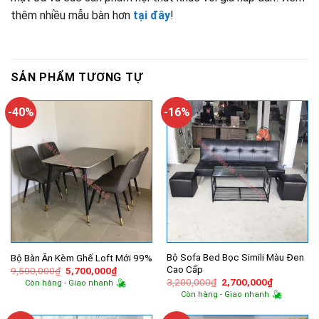
thêm nhiều mẫu bàn hơn
tại đây
!
SẢN PHẨM TƯƠNG TỰ
-40%
-16%
Bộ Sofa Bed Bọc Simili Màu Đen
Bộ Bàn Ăn Kèm Ghế Loft Mới 99%
Cao Cấp
Giá
Giá
9,500,000
₫
5,700,000
₫
gốc
hiện
Giá
Giá
3,200,000
₫
2,700,000
₫
Còn hàng - Giao nhanh
là:
tại
gốc
hiện
Còn hàng - Giao nhanh
9,500,000₫.
là:
là:
tại
5,700,000₫.
3,200,000₫.
là:
2,700,000