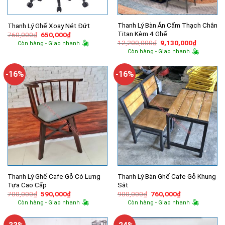
Thanh Lý Bàn Ăn Cẩm Thạch Chân
Thanh Lý Ghế Xoay Nét Đứt
Titan Kèm 4 Ghế
Giá
Giá
760,000
₫
650,000
₫
gốc
hiện
Giá
Giá
12,200,000
₫
9,130,000
₫
Còn hàng - Giao nhanh
là:
tại
gốc
hiện
Còn hàng - Giao nhanh
760,000₫.
là:
là:
tại
650,000₫.
12,200,000₫.
là:
9,130,00
-16%
-16%
Thanh Lý Ghế Cafe Gỗ Có Lưng
Thanh Lý Bàn Ghế Cafe Gỗ Khung
Tựa Cao Cấp
Sắt
Giá
Giá
Giá
Giá
700,000
₫
590,000
₫
900,000
₫
760,000
₫
gốc
hiện
gốc
hiện
Còn hàng - Giao nhanh
Còn hàng - Giao nhanh
là:
tại
là:
tại
700,000₫.
là:
900,000₫.
là:
590,000₫.
760,000₫.