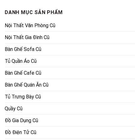
14,300,000₫.
9,100,00
DANH MỤC SẢN PHẨM
Nội Thất Văn Phòng Cũ
Nội Thất Gia Đình Cũ
Bàn Ghế Sofa Cũ
Tủ Quần Áo Cũ
Bàn Ghế Cafe Cũ
Bàn Ghế Quán Ăn Cũ
Tủ Trưng Bày Cũ
Quầy Cũ
Đồ Gia Dụng Cũ
Đồ Điện Tử Cũ