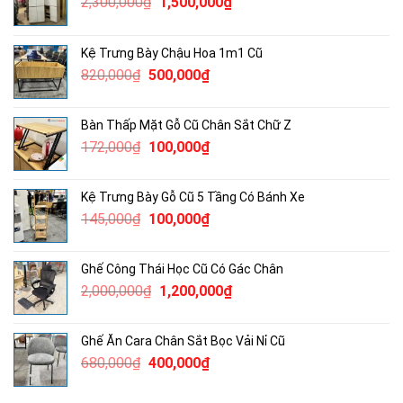
Giá
Giá
2,300,000
₫
1,500,000
₫
gốc
hiện
là:
tại
Kệ Trưng Bày Chậu Hoa 1m1 Cũ
2,300,000₫.
là:
Giá
Giá
820,000
₫
500,000
₫
1,500,000₫.
gốc
hiện
là:
tại
Bàn Thấp Mặt Gỗ Cũ Chân Sắt Chữ Z
820,000₫.
là:
Giá
Giá
172,000
₫
100,000
₫
500,000₫.
gốc
hiện
là:
tại
Kệ Trưng Bày Gỗ Cũ 5 Tầng Có Bánh Xe
172,000₫.
là:
Giá
Giá
145,000
₫
100,000
₫
100,000₫.
gốc
hiện
là:
tại
Ghế Công Thái Học Cũ Có Gác Chân
145,000₫.
là:
Giá
Giá
2,000,000
₫
1,200,000
₫
100,000₫.
gốc
hiện
là:
tại
Ghế Ăn Cara Chân Sắt Bọc Vải Nỉ Cũ
2,000,000₫.
là:
Giá
Giá
680,000
₫
400,000
₫
1,200,000₫.
gốc
hiện
là:
tại