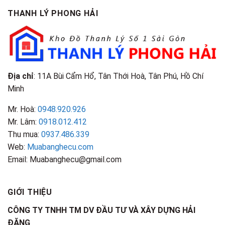
Phân
Đặc
TPHCM
THANH LÝ PHONG HẢI
Loại
Điểm
&
Nhận
Đặc
Biết
Điểm
Nhận
Biết
Địa chỉ
: 11A Bùi Cẩm Hổ, Tân Thới Hoà, Tân Phú, Hồ Chí
Minh
Mr. Hoà:
0948.920.926
Mr. Lâm:
0918.012.412
Thu mua:
0937.486.339
Web:
Muabanghecu.com
Email: Muabanghecu@gmail.com
GIỚI THIỆU
CÔNG TY TNHH TM DV ĐẦU TƯ VÀ XÂY DỰNG HẢI
ĐĂNG