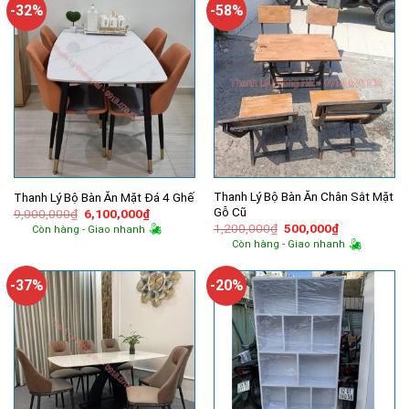
4,630,000₫.
300,000₫.
-32%
-58%
Thanh Lý Bộ Bàn Ăn Chân Sắt Mặt
Thanh Lý Bộ Bàn Ăn Mặt Đá 4 Ghế
Gỗ Cũ
Giá
Giá
9,000,000
₫
6,100,000
₫
gốc
hiện
Giá
Giá
1,200,000
₫
500,000
₫
Còn hàng - Giao nhanh
là:
tại
gốc
hiện
Còn hàng - Giao nhanh
9,000,000₫.
là:
là:
tại
6,100,000₫.
1,200,000₫.
là:
500,000₫.
-37%
-20%