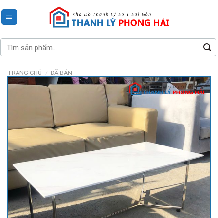
Skip
to
content
Tìm
kiếm:
TRANG CHỦ
/
ĐÃ BÁN