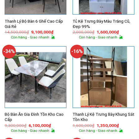
Thanh Lý Bộ Bàn 6 Ghế Cao Cấp
Tủ Kệ Trưng Bày Màu Trắng Cũ,
Giá Rẻ
Đẹp 99%
Giá
Giá
Giá
Giá
14,500,000
₫
9,100,000
₫
2,000,000
₫
1,600,000
₫
gốc
hiện
gốc
hiện
Còn hàng - Giao nhanh
Còn hàng - Giao nhanh
là:
tại
là:
tại
14,500,000₫.
là:
2,000,000₫.
là:
9,100,000₫.
1,600,000
-34%
-16%
Bộ Bàn Ăn Gia Đình Tồn Kho Cao
Thanh Lý Kệ Trưng Bày Khung Sắt
Cấp
Tồn Kho
Giá
Giá
Giá
Giá
9,300,000
₫
6,100,000
₫
1,600,000
₫
1,350,000
₫
gốc
hiện
gốc
hiện
Còn hàng - Giao nhanh
Còn hàng - Giao nhanh
là:
tại
là:
tại
9,300,000₫.
là:
1,600,000₫.
là: