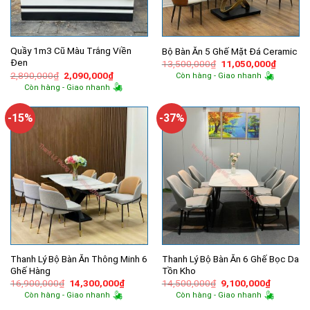
Quầy 1m3 Cũ Màu Trắng Viền
Bộ Bàn Ăn 5 Ghế Mặt Đá Ceramic
Đen
Giá
Giá
13,500,000
₫
11,050,000
₫
gốc
hiện
Giá
Giá
2,890,000
₫
2,090,000
₫
Còn hàng - Giao nhanh
là:
tại
gốc
hiện
Còn hàng - Giao nhanh
13,500,000₫.
là:
là:
tại
11,050,
2,890,000₫.
là:
2,090,000₫.
-15%
-37%
Thanh Lý Bộ Bàn Ăn Thông Minh 6
Thanh Lý Bộ Bàn Ăn 6 Ghế Bọc Da
Ghế Hàng
Tồn Kho
Giá
Giá
Giá
Giá
16,900,000
₫
14,300,000
₫
14,500,000
₫
9,100,000
₫
gốc
hiện
gốc
hiện
Còn hàng - Giao nhanh
Còn hàng - Giao nhanh
là:
tại
là:
tại
16,900,000₫.
là:
14,500,000₫.
là: