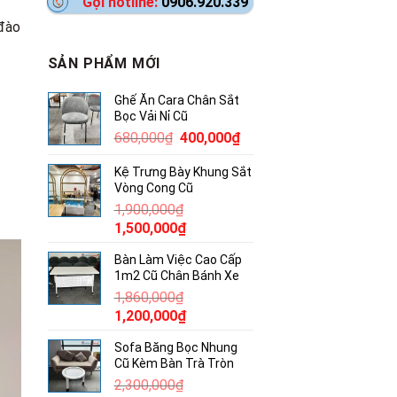
Gọi hotline:
0906.920.339
 đào
SẢN PHẨM MỚI
Ghế Ăn Cara Chân Sắt
Bọc Vải Nỉ Cũ
Giá
Giá
680,000
₫
400,000
₫
gốc
hiện
Kệ Trưng Bày Khung Sắt
là:
tại
Vòng Cong Cũ
680,000₫.
là:
1,900,000
₫
400,000₫.
Giá
Giá
1,500,000
₫
gốc
hiện
Bàn Làm Việc Cao Cấp
là:
tại
1m2 Cũ Chân Bánh Xe
1,900,000₫.
là:
1,860,000
₫
1,500,000₫.
Giá
Giá
1,200,000
₫
gốc
hiện
Sofa Băng Bọc Nhung
là:
tại
Cũ Kèm Bàn Trà Tròn
1,860,000₫.
là:
2,300,000
₫
1,200,000₫.