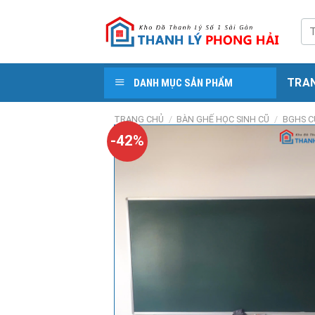
Skip
to
Tì
kiế
content
TRA
DANH MỤC SẢN PHẨM
TRANG CHỦ
/
BÀN GHẾ HỌC SINH CŨ
/
BGHS C
-42%