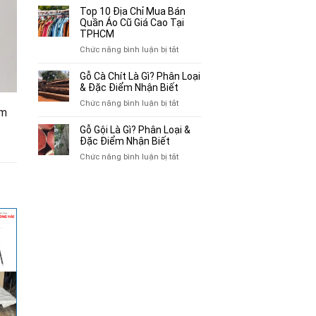
Bán
10
Top 10 Địa Chỉ Mua Bán
Xe
Chỗ
Quần Áo Cũ Giá Cao Tại
Ba
Thu
TPHCM
Gác
Mua
ở
Chức năng bình luận bị tắt
Cũ,
Sách
Top
Xe
Cũ,
10
Gỗ Cà Chít Là Gì? Phân Loại
Lôi
Truyện
Địa
& Đặc Điểm Nhận Biết
Cũ
Tranh,
Chỉ
Tại
ở
Chức năng bình luận bị tắt
Tạp
Mua
êm
TP.HCM
Gỗ
Chí
Bán
Cà
Giá
Gỗ Gội Là Gì? Phân Loại &
Quần
Chít
Đặc Điểm Nhận Biết
Cao
Áo
Là
Tại
ở
Chức năng bình luận bị tắt
Cũ
Gì?
TPHCM
Gỗ
Giá
Phân
Gội
Cao
Loại
Là
Tại
&
Gì?
TPHCM
Đặc
Phân
Điểm
Loại
Nhận
&
Biết
Đặc
Điểm
Nhận
Biết