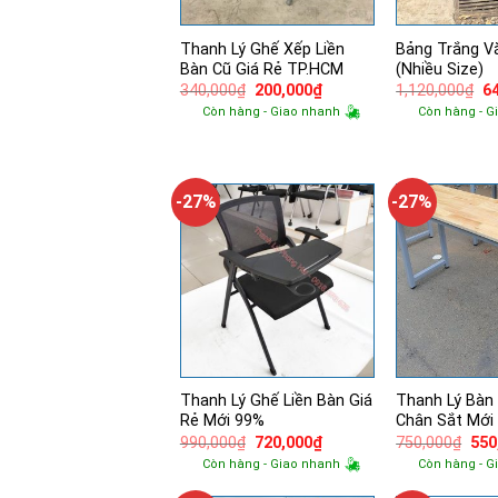
Thanh Lý Ghế Xếp Liền
Bảng Trắng V
Bàn Cũ Giá Rẻ TP.HCM
(Nhiều Size)
Giá
Giá
Gi
340,000
₫
200,000
₫
1,120,000
₫
6
gốc
hiện
g
Còn hàng - Giao nhanh
Còn hàng - G
là:
tại
là:
340,000₫.
là:
1,
200,000₫.
-27%
-27%
Thanh Lý Ghế Liền Bàn Giá
Thanh Lý Bàn
Rẻ Mới 99%
Chân Sắt Mới
Giá
Giá
Giá
990,000
₫
720,000
₫
750,000
₫
550
gốc
hiện
gốc
Còn hàng - Giao nhanh
Còn hàng - G
là:
tại
là:
990,000₫.
là:
750