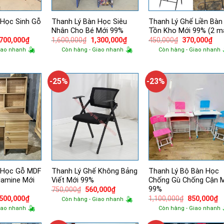
 Học Sinh Gỗ
Thanh Lý Bàn Học Siêu
Thanh Lý Ghế Liền Bàn
Nhân Cho Bé Mới 99%
Tồn Kho Mới 99% (2 m
á
Giá
Giá
Giá
Giá
Giá
,700,000
₫
1,600,000
₫
1,300,000
₫
450,000
₫
370,000
₫
ốc
hiện
gốc
hiện
gốc
hiệ
iao nhanh
Còn hàng - Giao nhanh
Còn hàng - Giao nhanh
tại
là:
tại
là:
tại
200,000₫.
là:
1,600,000₫.
là:
450,000₫.
là:
2,700,000₫.
1,300,000₫.
370
-25%
-23%
 Học Gỗ MDF
Thanh Lý Ghế Không Bảng
Thanh Lý Bộ Bàn Học
lamine Mới
Viết Mới 99%
Chống Gù Chống Cận 
99%
Giá
Giá
750,000
₫
560,000
₫
gốc
hiện
á
Giá
Giá
G
,500,000
₫
1,100,000
₫
850,000
₫
Còn hàng - Giao nhanh
là:
tại
ốc
hiện
gốc
h
iao nhanh
Còn hàng - Giao nhanh
750,000₫.
là:
tại
là:
tạ
560,000₫.
100,000₫.
là:
1,100,000₫.
là