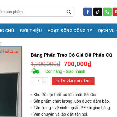
m
m:
NG CHỦ
GIỚI THIỆU
HOẠT ĐỘNG CÔNG TY
DỊCH VỤ
Ũ
Bảng Phấn Treo Có Giá Để Phấn Cũ
Giá
Giá
1,200,000
₫
700,000
₫
gốc
hiện
Còn hàng - Giao nhanh
là:
tại
Bảng Phấn Treo Có Giá Để Phấn Cũ số lượng
1,200,000₫.
là:
THÊM VÀO GIỎ HÀNG
700,000₫
- Kho đồ nội thất cũ lớn nhất Sài Gòn.
- Sản phẩm chất lượng luôn được đảm bảo.
- Tân trang - vệ sinh - quấn PE khi giao hàng.
- Vận chuyển và lắp đặt tận nơi.