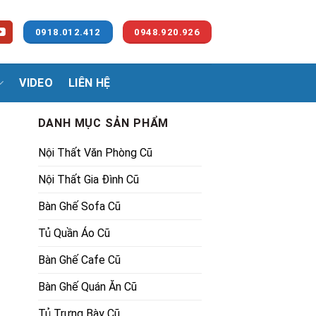
0918.012.412
0948.920.926
VIDEO
LIÊN HỆ
DANH MỤC SẢN PHẨM
Nội Thất Văn Phòng Cũ
Nội Thất Gia Đình Cũ
Bàn Ghế Sofa Cũ
Tủ Quần Áo Cũ
.
Bàn Ghế Cafe Cũ
Bàn Ghế Quán Ăn Cũ
Tủ Trưng Bày Cũ