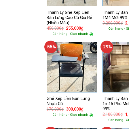
Thanh Lý Ghế Xếp Liền
Thanh Lý Bàn
Bàn Lưng Cao Cũ Giá Rẻ
1M4 Mới 99%
(Nhiều Màu)
Gi
3,200,000
₫
2
g
Giá
Giá
450,000
₫
255,000
₫
Còn hàng - G
là:
gốc
hiện
Còn hàng - Giao nhanh
3,
là:
tại
450,000₫.
là:
255,000₫.
-55%
-29%
Ghế Xếp Liền Bàn Lưng
Thanh Lý Bàn
Nhựa Cũ
1m15 Phủ Me
99%
Giá
Giá
670,000
₫
300,000
₫
gốc
hiện
Gi
2,100,000
₫
1
Còn hàng - Giao nhanh
là:
tại
g
Còn hàng - G
670,000₫.
là:
là:
300,000₫.
2,