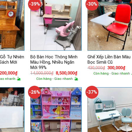
1,500,000₫.
8
-39%
-30%
 Gỗ Tự Nhiên
Bộ Bàn Học Thông Minh
Ghế Xếp Liền Bàn Màu
Sách Mới
Màu Hồng, Nhiều Ngăn
Bọc Simili Cũ
Mới 99%
Giá
Giá
430,000
₫
300,000
₫
gốc
hiệ
á
Giá
Giá
Giá
,200,000
₫
14,000,000
₫
8,500,000
₫
Còn hàng - Giao nhanh
là:
tại
ốc
hiện
gốc
hiện
iao nhanh
Còn hàng - Giao nhanh
430,000₫.
là:
tại
là:
tại
300
900,000₫.
là:
14,000,000₫.
là:
2,200,000₫.
8,500,000₫.
-26%
-37%