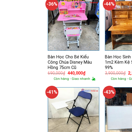
-36%
-44%
Bàn Học Cho Bé Kiểu
Bàn Học Sinh
Công Chúa Disney Màu
1m2 Kèm Kệ 
Hồng 75cm Cũ
99%
Giá
Giá
Gi
690,000
₫
440,000
₫
3,900,000
₫
2
gốc
hiện
g
Còn hàng - Giao nhanh
Còn hàng - G
là:
tại
là:
690,000₫.
là:
3,
440,000₫.
-41%
-43%