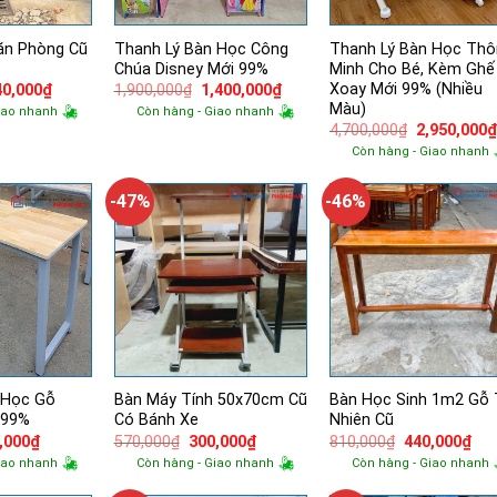
ăn Phòng Cũ
Thanh Lý Bàn Học Công
Thanh Lý Bàn Học Thô
Chúa Disney Mới 99%
Minh Cho Bé, Kèm Ghế
Xoay Mới 99% (Nhiều
á
Giá
Giá
Giá
40,000
₫
1,900,000
₫
1,400,000
₫
ốc
hiện
gốc
hiện
Màu)
iao nhanh
Còn hàng - Giao nhanh
tại
là:
tại
Giá
4,700,000
₫
2,950,000
120,000₫.
là:
1,900,000₫.
là:
gốc
640,000₫.
1,400,000₫.
Còn hàng - Giao nhanh
là:
4,700,000₫.
-47%
-46%
 Học Gỗ
Bàn Máy Tính 50x70cm Cũ
Bàn Học Sinh 1m2 Gỗ 
 99%
Có Bánh Xe
Nhiên Cũ
Giá
Giá
Giá
Giá
Giá
,000
₫
570,000
₫
300,000
₫
810,000
₫
440,000
₫
hiện
gốc
hiện
gốc
hiệ
iao nhanh
Còn hàng - Giao nhanh
Còn hàng - Giao nhanh
tại
là:
tại
là:
tại
,000₫.
là:
570,000₫.
là:
810,000₫.
là: