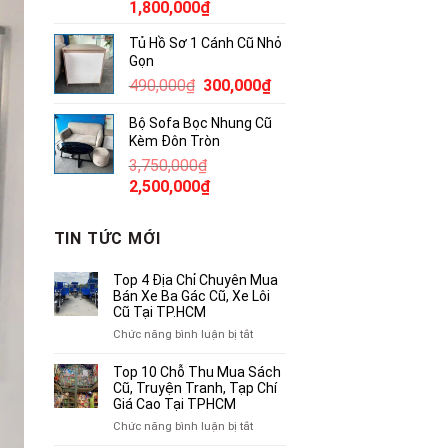
Giá
Giá
1,800,000
₫
gốc
hiện
Tủ Hồ Sơ 1 Cánh Cũ Nhỏ
là:
tại
Gọn
2,300,000₫.
là:
Giá
Giá
490,000
₫
300,000
₫
1,800,000₫.
gốc
hiện
Bộ Sofa Bọc Nhung Cũ
là:
tại
Kèm Đôn Tròn
490,000₫.
là:
3,750,000
₫
300,000₫.
Giá
Giá
2,500,000
₫
gốc
hiện
là:
tại
TIN TỨC MỚI
3,750,000₫.
là:
2,500,000₫.
Top 4 Địa Chỉ Chuyên Mua
Bán Xe Ba Gác Cũ, Xe Lôi
Cũ Tại TP.HCM
ở
Chức năng bình luận bị tắt
Top
4
Top 10 Chỗ Thu Mua Sách
Địa
Cũ, Truyện Tranh, Tạp Chí
Chỉ
Giá Cao Tại TPHCM
Chuyên
ở
Chức năng bình luận bị tắt
Mua
Top