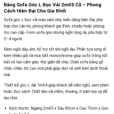
Băng Sofa Góc L Bọc Vải 2m05 Cũ – Phong
Cách Hiện Đại Cho Gia Đình
Sofa góc L bọc vải màu xám nhẹ, kiểu dáng hiện đại, phù
hợp cho căn hộ, phòng khách gia đình, studio hoặc phòng
trọ cao cấp. Form sofa gọn nhưng ngồi rộng rãi, phù hợp từ
3–4 người.
Đệm ngồi dày, êm, hỗ trợ tốt khi ngồi lâu. Phần tựa lưng đi
kèm nhiều gối rời họa tiết monochrome giúp sofa trông nổi
bật và tạo cảm giác thư giãn dễ chịu. Chân sofa bằng gỗ
chắc chắn, độ cao vừa phải giúp dọn vệ sinh bên dưới thoải
mái.
Thiết kế góc L dài 1m54 giúp khách dễ nằm nghỉ, xem phim
hoặc đọc sách. Chất liệu vải mềm, thoáng, ít bám bụi và dễ
lau chùi.
Kích thước: Ngang 2m05 x Sâu 85cm x Cao 73cm x Góc