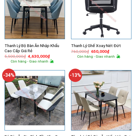
Thanh Lý Bộ Bàn Ăn Nhập Khẩu
Thanh Lý Ghế Xoay Nét Đứt
Cao Cấp Giá Rẻ
Giá
Giá
760,000
₫
650,000
₫
gốc
hiện
Giá
Giá
5,500,000
₫
4,630,000
₫
Còn hàng - Giao nhanh
là:
tại
gốc
hiện
Còn hàng - Giao nhanh
760,000₫.
là:
là:
tại
650,000₫.
5,500,000₫.
là:
4,630,000₫.
-34%
-13%