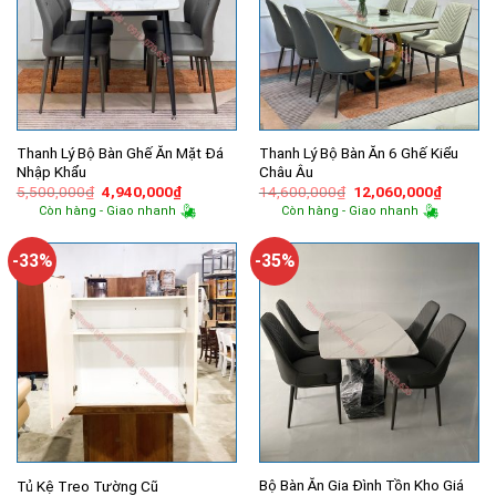
Thanh Lý Bộ Bàn Ghế Ăn Mặt Đá
Thanh Lý Bộ Bàn Ăn 6 Ghế Kiểu
Nhập Khẩu
Châu Âu
Giá
Giá
Giá
Giá
5,500,000
₫
4,940,000
₫
14,600,000
₫
12,060,000
₫
gốc
hiện
gốc
hiện
Còn hàng - Giao nhanh
Còn hàng - Giao nhanh
là:
tại
là:
tại
5,500,000₫.
là:
14,600,000₫.
là:
4,940,000₫.
12,060,
-33%
-35%
Bộ Bàn Ăn Gia Đình Tồn Kho Giá
Tủ Kệ Treo Tường Cũ