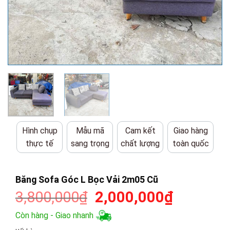
Hình chụp
Mẫu mã
Cam kết
Giao hàng
thực tế
sang trọng
chất lượng
toàn quốc
Băng Sofa Góc L Bọc Vải 2m05 Cũ
Giá
Giá
3,800,000
₫
2,000,000
₫
gốc
hiện
Còn hàng - Giao nhanh
là:
tại