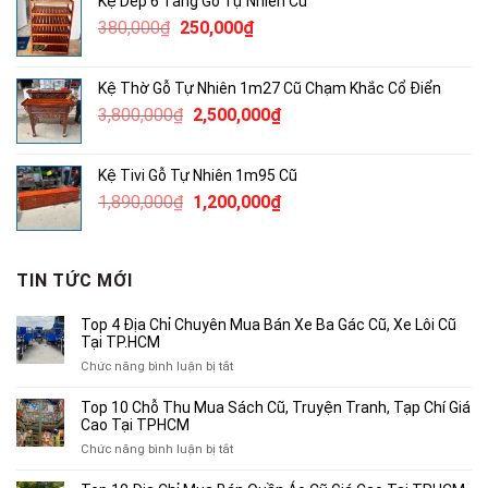
Kệ Dép 6 Tầng Gỗ Tự Nhiên Cũ
4,600,000₫.
là:
Giá
Giá
380,000
₫
250,000
₫
3,000,000₫.
gốc
hiện
là:
tại
Kệ Thờ Gỗ Tự Nhiên 1m27 Cũ Chạm Khắc Cổ Điển
380,000₫.
là:
Giá
Giá
3,800,000
₫
2,500,000
₫
250,000₫.
gốc
hiện
là:
tại
Kệ Tivi Gỗ Tự Nhiên 1m95 Cũ
3,800,000₫.
là:
Giá
Giá
1,890,000
₫
1,200,000
₫
2,500,000₫.
gốc
hiện
là:
tại
1,890,000₫.
là:
TIN TỨC MỚI
1,200,000₫.
Top 4 Địa Chỉ Chuyên Mua Bán Xe Ba Gác Cũ, Xe Lôi Cũ
Tại TP.HCM
ở
Chức năng bình luận bị tắt
Top
4
Top 10 Chỗ Thu Mua Sách Cũ, Truyện Tranh, Tạp Chí Giá
Địa
Cao Tại TPHCM
Chỉ
ở
Chức năng bình luận bị tắt
Chuyên
Top
Mua
10