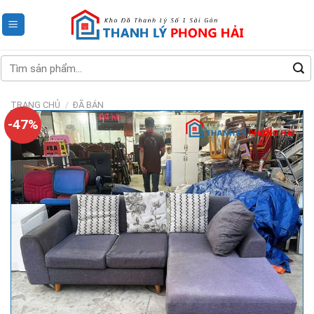
Skip
to
content
Tìm
kiếm:
TRANG CHỦ
/
ĐÃ BÁN
-47%