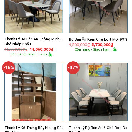
Thanh Lý Bộ Bàn Ăn Thông Minh 6
Bộ Bàn Ăn Kèm Ghế Loft Mới 99%
Ghế Nhập Khẩu
Giá
Giá
9,500,000
₫
5,700,000
₫
gốc
hiện
Giá
Giá
16,600,000
₫
14,060,000
₫
Còn hàng - Giao nhanh
là:
tại
gốc
hiện
Còn hàng - Giao nhanh
9,500,000₫.
là:
là:
tại
5,700,000
16,600,000₫.
là:
14,060,000₫.
-16%
-37%
Thanh Lý Kệ Trưng Bày Khung Sắt
Thanh Lý Bộ Bàn Ăn 6 Ghế Bọc Da