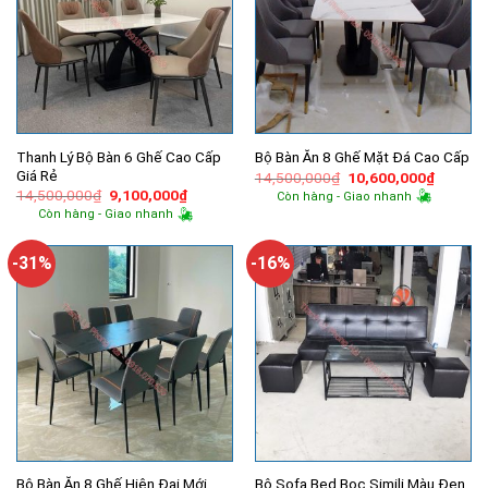
Thanh Lý Bộ Bàn 6 Ghế Cao Cấp
Bộ Bàn Ăn 8 Ghế Mặt Đá Cao Cấp
Giá Rẻ
Giá
Giá
14,500,000
₫
10,600,000
₫
gốc
hiện
Giá
Giá
14,500,000
₫
9,100,000
₫
Còn hàng - Giao nhanh
là:
tại
gốc
hiện
Còn hàng - Giao nhanh
14,500,000₫.
là:
là:
tại
10,600,
14,500,000₫.
là:
9,100,000₫.
-31%
-16%
Bộ Bàn Ăn 8 Ghế Hiện Đại Mới
Bộ Sofa Bed Bọc Simili Màu Đen