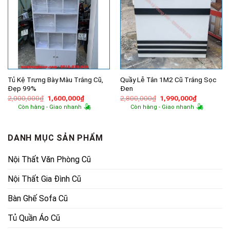
Tủ Kệ Trưng Bày Màu Trắng Cũ,
Quầy Lễ Tân 1M2 Cũ Trắng Sọc
Đẹp 99%
Đen
Giá
Giá
Giá
Giá
2,000,000
₫
1,600,000
₫
2,800,000
₫
1,990,000
₫
gốc
hiện
gốc
hiện
Còn hàng - Giao nhanh
Còn hàng - Giao nhanh
là:
tại
là:
tại
2,000,000₫.
là:
2,800,000₫.
là:
1,600,000₫.
1,990,000
DANH MỤC SẢN PHẨM
Nội Thất Văn Phòng Cũ
Nội Thất Gia Đình Cũ
Bàn Ghế Sofa Cũ
Tủ Quần Áo Cũ