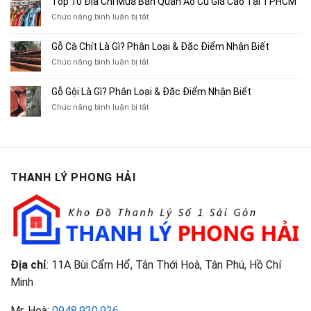
Top 10 Địa Chỉ Mua Bán Quần Áo Cũ Giá Cao Tại TPHCM
Bán
Chỗ
Xe
ở
Chức năng bình luận bị tắt
Thu
Ba
Top
Mua
Gác
10
Gỗ Cà Chít Là Gì? Phân Loại & Đặc Điểm Nhận Biết
Sách
Cũ,
Địa
Cũ,
ở
Chức năng bình luận bị tắt
Xe
Chỉ
Truyện
Gỗ
Lôi
Mua
Tranh,
Cà
Cũ
Bán
Gỗ Gội Là Gì? Phân Loại & Đặc Điểm Nhận Biết
Tạp
Chít
Tại
Quần
Chí
ở
Chức năng bình luận bị tắt
Là
TP.HCM
Áo
Giá
Gỗ
Gì?
Cũ
Cao
Gội
Phân
Giá
Tại
Là
Loại
Cao
TPHCM
Gì?
&
Tại
Phân
Đặc
TPHCM
THANH LÝ PHONG HẢI
Loại
Điểm
&
Nhận
Đặc
Biết
Điểm
Nhận
Biết
Địa chỉ
: 11A Bùi Cẩm Hổ, Tân Thới Hoà, Tân Phú, Hồ Chí
Minh
Mr. Hoà:
0948.920.926