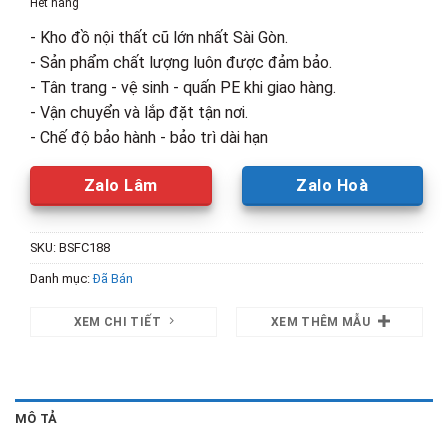
Hết hàng
3,800,000₫.
là:
- Kho đồ nội thất cũ lớn nhất Sài Gòn.
2,000,00
- Sản phẩm chất lượng luôn được đảm bảo.
- Tân trang - vệ sinh - quấn PE khi giao hàng.
- Vận chuyển và lắp đặt tận nơi.
- Chế độ bảo hành - bảo trì dài hạn
Zalo Lâm
Zalo Hoà
SKU:
BSFC188
Danh mục:
Đã Bán
XEM CHI TIẾT
XEM THÊM MẪU
MÔ TẢ