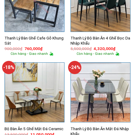
Thanh Lý Bàn Ghế Cafe Gỗ Khung
Thanh Lý Bộ Bàn Ăn 4 Ghế Bọc Da
Sắt
Nhập Khẩu
Giá
Giá
Giá
Giá
900,000
₫
760,000
₫
5,500,000
₫
4,320,000
₫
gốc
hiện
gốc
hiện
Còn hàng - Giao nhanh
Còn hàng - Giao nhanh
là:
tại
là:
tại
900,000₫.
là:
5,500,000₫.
là:
760,000₫.
4,320,000
-18%
-24%
Thanh Lý Bộ Bàn Ăn Mặt Đá Nhập
Bộ Bàn Ăn 5 Ghế Mặt Đá Ceramic
Khẩu
Giá
Giá
13,500,000
₫
11,050,000
₫