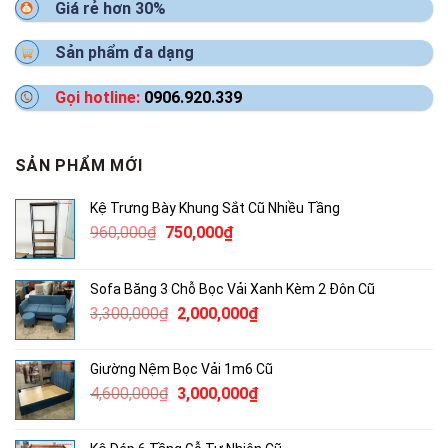
Giá rẻ hơn 30%
Sản phẩm đa dạng
Gọi hotline:
0906.920.339
SẢN PHẨM MỚI
Kệ Trưng Bày Khung Sắt Cũ Nhiều Tầng
Giá
Giá
960,000
₫
750,000
₫
gốc
hiện
là:
tại
Sofa Băng 3 Chỗ Bọc Vải Xanh Kèm 2 Đôn Cũ
960,000₫.
là:
Giá
Giá
3,300,000
₫
2,000,000
₫
750,000₫.
gốc
hiện
là:
tại
Giường Nệm Bọc Vải 1m6 Cũ
3,300,000₫.
là:
Giá
Giá
4,600,000
₫
3,000,000
₫
2,000,000₫.
gốc
hiện
là:
tại