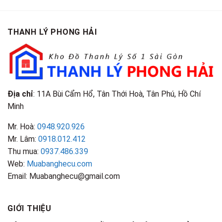
Giá
Tại
Là
Loại
Cao
TPHCM
Gì?
&
Tại
Phân
Đặc
TPHCM
THANH LÝ PHONG HẢI
Loại
Điểm
&
Nhận
Đặc
Biết
Điểm
Nhận
Biết
Địa chỉ
: 11A Bùi Cẩm Hổ, Tân Thới Hoà, Tân Phú, Hồ Chí
Minh
Mr. Hoà:
0948.920.926
Mr. Lâm:
0918.012.412
Thu mua:
0937.486.339
Web:
Muabanghecu.com
Email: Muabanghecu@gmail.com
GIỚI THIỆU