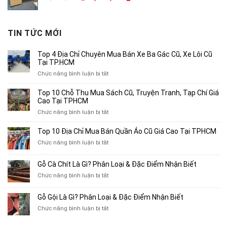
gốc
hiện
là:
tại
3,800,000₫.
là:
TIN TỨC MỚI
2,500,000₫.
Top 4 Địa Chỉ Chuyên Mua Bán Xe Ba Gác Cũ, Xe Lôi Cũ
Tại TP.HCM
ở
Chức năng bình luận bị tắt
Top
4
Top 10 Chỗ Thu Mua Sách Cũ, Truyện Tranh, Tạp Chí Giá
Địa
Cao Tại TPHCM
Chỉ
ở
Chức năng bình luận bị tắt
Chuyên
Top
Mua
10
Top 10 Địa Chỉ Mua Bán Quần Áo Cũ Giá Cao Tại TPHCM
Bán
Chỗ
Xe
ở
Chức năng bình luận bị tắt
Thu
Ba
Top
Mua
Gác
10
Gỗ Cà Chít Là Gì? Phân Loại & Đặc Điểm Nhận Biết
Sách
Cũ,
Địa
Cũ,
ở
Chức năng bình luận bị tắt
Xe
Chỉ
Truyện
Gỗ
Lôi
Mua
Tranh,
Cà
Cũ
Bán
Gỗ Gội Là Gì? Phân Loại & Đặc Điểm Nhận Biết
Tạp
Chít
Tại
Quần
Chí
ở
Chức năng bình luận bị tắt
Là
TP.HCM
Áo
Giá
Gỗ
Gì?
Cũ
Cao
Gội
Phân