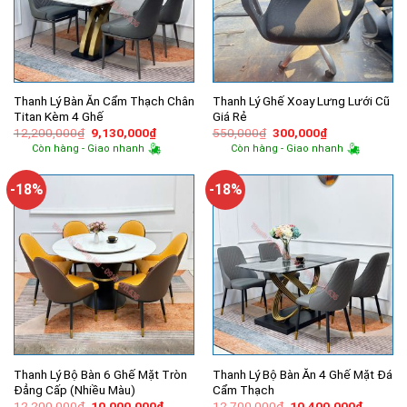
Thanh Lý Bàn Ăn Cẩm Thạch Chân
Thanh Lý Ghế Xoay Lưng Lưới Cũ
Titan Kèm 4 Ghế
Giá Rẻ
Giá
Giá
Giá
Giá
12,200,000
₫
9,130,000
₫
550,000
₫
300,000
₫
gốc
hiện
gốc
hiện
Còn hàng - Giao nhanh
Còn hàng - Giao nhanh
là:
tại
là:
tại
12,200,000₫.
là:
550,000₫.
là:
9,130,000₫.
300,000₫.
-18%
-18%
Thanh Lý Bộ Bàn 6 Ghế Mặt Tròn
Thanh Lý Bộ Bàn Ăn 4 Ghế Mặt Đá
Đẳng Cấp (Nhiều Màu)
Cẩm Thạch
Giá
Giá
Giá
Giá
12,200,000
₫
10,000,000
₫
12,700,000
₫
10,400,000
₫