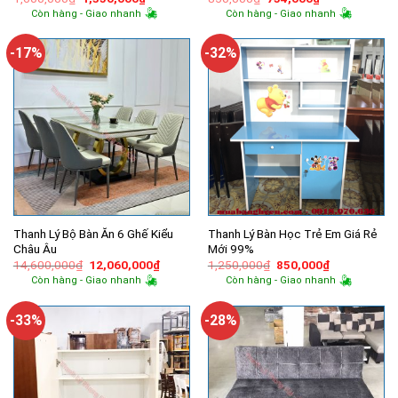
gốc
hiện
gốc
hiện
Còn hàng - Giao nhanh
Còn hàng - Giao nhanh
là:
tại
là:
tại
1,600,000₫.
là:
850,000₫.
là:
1,350,000₫.
754,000₫.
-17%
-32%
Thanh Lý Bộ Bàn Ăn 6 Ghế Kiểu
Thanh Lý Bàn Học Trẻ Em Giá Rẻ
Châu Âu
Mới 99%
Giá
Giá
Giá
Giá
14,600,000
₫
12,060,000
₫
1,250,000
₫
850,000
₫
gốc
hiện
gốc
hiện
Còn hàng - Giao nhanh
Còn hàng - Giao nhanh
là:
tại
là:
tại
14,600,000₫.
là:
1,250,000₫.
là:
12,060,000₫.
850,000₫.
-33%
-28%