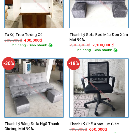
Thanh Lý Sofa Bed Màu Đen Xám
Tủ Kệ Treo Tường Cũ
Mới 99%
Giá
Giá
600,000
₫
400,000
₫
gốc
hiện
Giá
Giá
2,900,000
₫
2,100,000
₫
Còn hàng - Giao nhanh
là:
tại
gốc
hiện
Còn hàng - Giao nhanh
600,000₫.
là:
là:
tại
400,000₫.
2,900,000₫.
là:
2,100,000
-30%
-18%
Thanh Lý Băng Sofa Ngã Thành
Thanh Lý Ghế Xoay Lục Giác
Giường Mới 99%
Giá
Giá
790,000
₫
650,000
₫
gốc
hiện