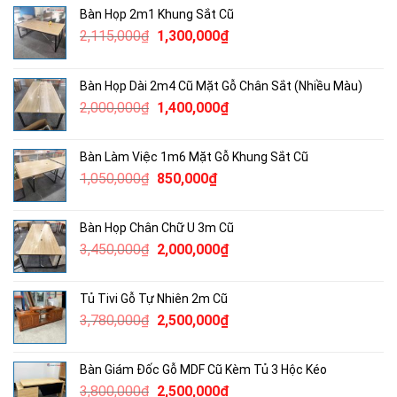
Bàn Họp 2m1 Khung Sắt Cũ
Giá
Giá
2,115,000
₫
1,300,000
₫
gốc
hiện
là:
tại
Bàn Họp Dài 2m4 Cũ Mặt Gỗ Chân Sắt (Nhiều Màu)
2,115,000₫.
là:
Giá
Giá
2,000,000
₫
1,400,000
₫
1,300,000₫.
gốc
hiện
là:
tại
Bàn Làm Việc 1m6 Mặt Gỗ Khung Sắt Cũ
2,000,000₫.
là:
Giá
Giá
1,050,000
₫
850,000
₫
1,400,000₫.
gốc
hiện
là:
tại
Bàn Họp Chân Chữ U 3m Cũ
1,050,000₫.
là:
Giá
Giá
3,450,000
₫
2,000,000
₫
850,000₫.
gốc
hiện
là:
tại
Tủ Tivi Gỗ Tự Nhiên 2m Cũ
3,450,000₫.
là:
Giá
Giá
3,780,000
₫
2,500,000
₫
2,000,000₫.
gốc
hiện
là:
tại
Bàn Giám Đốc Gỗ MDF Cũ Kèm Tủ 3 Hộc Kéo
3,780,000₫.
là:
Giá
Giá
3,800,000
₫
2,500,000
₫
2,500,000₫.