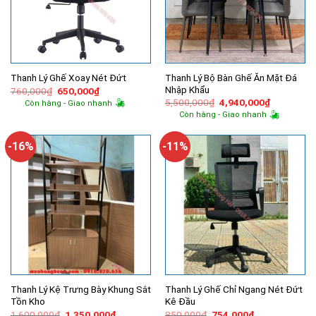
Thanh Lý Bộ Bàn Ghế Ăn Mặt Đá
Thanh Lý Ghế Xoay Nét Đứt
Nhập Khẩu
Giá
Giá
760,000
₫
650,000
₫
gốc
hiện
Giá
Giá
5,500,000
₫
4,940,000
₫
Còn hàng - Giao nhanh
là:
tại
gốc
hiện
Còn hàng - Giao nhanh
760,000₫.
là:
là:
tại
650,000₫.
5,500,000₫.
là:
4,940,000
-16%
-11%
Thanh Lý Kệ Trưng Bày Khung Sắt
Thanh Lý Ghế Chỉ Ngang Nét Đứt
Tồn Kho
Kê Đầu
Giá
Giá
Giá
Giá
1,600,000
₫
1,350,000
₫
850,000
₫
754,000
₫