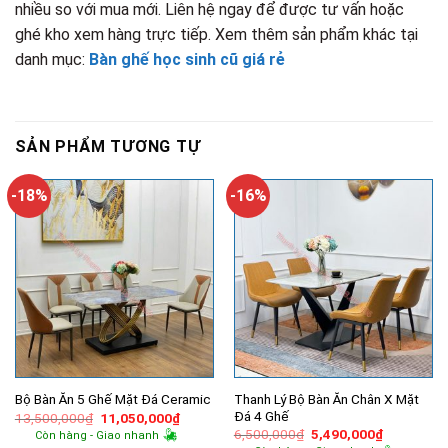
nhiều so với mua mới. Liên hệ ngay để được tư vấn hoặc
ghé kho xem hàng trực tiếp. Xem thêm sản phẩm khác tại
danh mục:
Bàn ghế học sinh cũ giá rẻ
SẢN PHẨM TƯƠNG TỰ
-18%
-16%
Thanh Lý Bộ Bàn Ăn Chân X Mặt
Bộ Bàn Ăn 5 Ghế Mặt Đá Ceramic
Đá 4 Ghế
Giá
Giá
13,500,000
₫
11,050,000
₫
gốc
hiện
Giá
Giá
6,500,000
₫
5,490,000
₫
Còn hàng - Giao nhanh
là:
tại
gốc
hiện