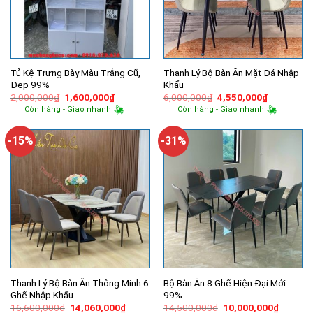
Tủ Kệ Trưng Bày Màu Trắng Cũ,
Thanh Lý Bộ Bàn Ăn Mặt Đá Nhập
Đẹp 99%
Khẩu
Giá
Giá
Giá
Giá
2,000,000
₫
1,600,000
₫
6,000,000
₫
4,550,000
₫
gốc
hiện
gốc
hiện
Còn hàng - Giao nhanh
Còn hàng - Giao nhanh
là:
tại
là:
tại
2,000,000₫.
là:
6,000,000₫.
là:
1,600,000₫.
4,550,000
-15%
-31%
Thanh Lý Bộ Bàn Ăn Thông Minh 6
Bộ Bàn Ăn 8 Ghế Hiện Đại Mới
Ghế Nhập Khẩu
99%
Giá
Giá
Giá
Giá
16,600,000
₫
14,060,000
₫
14,500,000
₫
10,000,000
₫