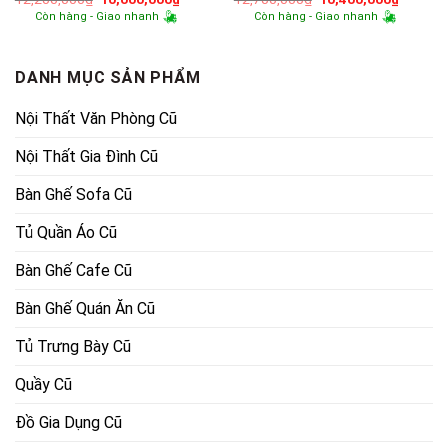
gốc
hiện
gốc
hiện
Còn hàng - Giao nhanh
Còn hàng - Giao nhanh
là:
tại
là:
tại
12,200,000₫.
là:
12,700,000₫.
là:
10,000,000₫.
10,400,
DANH MỤC SẢN PHẨM
Nội Thất Văn Phòng Cũ
Nội Thất Gia Đình Cũ
Bàn Ghế Sofa Cũ
Tủ Quần Áo Cũ
Bàn Ghế Cafe Cũ
Bàn Ghế Quán Ăn Cũ
Tủ Trưng Bày Cũ
Quầy Cũ
Đồ Gia Dụng Cũ