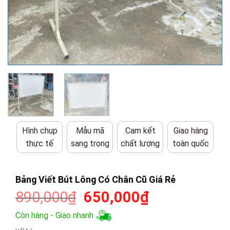
Hình chụp
Mẫu mã
Cam kết
Giao hàng
thực tế
sang trọng
chất lượng
toàn quốc
Bảng Viết Bút Lông Có Chân Cũ Giá Rẻ
Giá
Giá
890,000
₫
650,000
₫
gốc
hiện
Còn hàng - Giao nhanh
là:
tại