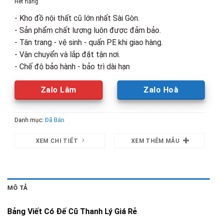
Hết hàng
890,000₫.
là:
- Kho đồ nội thất cũ lớn nhất Sài Gòn.
650,000₫.
- Sản phẩm chất lượng luôn được đảm bảo.
- Tân trang - vệ sinh - quấn PE khi giao hàng.
- Vận chuyển và lắp đặt tận nơi.
- Chế độ bảo hành - bảo trì dài hạn
Zalo Lâm
Zalo Hoà
Danh mục:
Đã Bán
XEM CHI TIẾT
XEM THÊM MẪU
MÔ TẢ
Bảng Viết Có Đế Cũ Thanh Lý Giá Rẻ