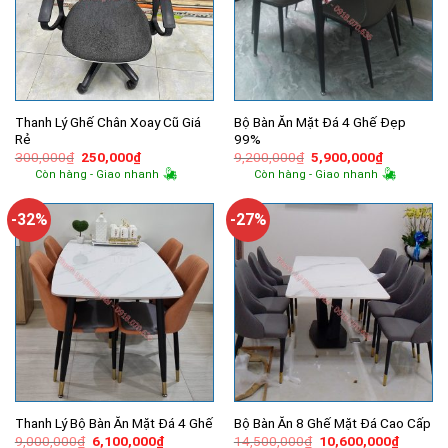
Thanh Lý Ghế Chân Xoay Cũ Giá
Bộ Bàn Ăn Mặt Đá 4 Ghế Đẹp
Rẻ
99%
Giá
Giá
Giá
Giá
300,000
₫
250,000
₫
9,200,000
₫
5,900,000
₫
gốc
hiện
gốc
hiện
Còn hàng - Giao nhanh
Còn hàng - Giao nhanh
là:
tại
là:
tại
300,000₫.
là:
9,200,000₫.
là:
250,000₫.
5,900,000
-32%
-27%
Thanh Lý Bộ Bàn Ăn Mặt Đá 4 Ghế
Bộ Bàn Ăn 8 Ghế Mặt Đá Cao Cấp
Giá
Giá
Giá
Giá
9,000,000
₫
6,100,000
₫
14,500,000
₫
10,600,000
₫