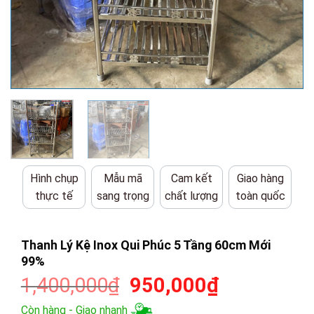
Hình chụp
Mẫu mã
Cam kết
Giao hàng
thực tế
sang trọng
chất lượng
toàn quốc
Thanh Lý Kệ Inox Qui Phúc 5 Tầng 60cm Mới
99%
Giá
Giá
1,400,000
₫
950,000
₫
gốc
hiện
Còn hàng - Giao nhanh