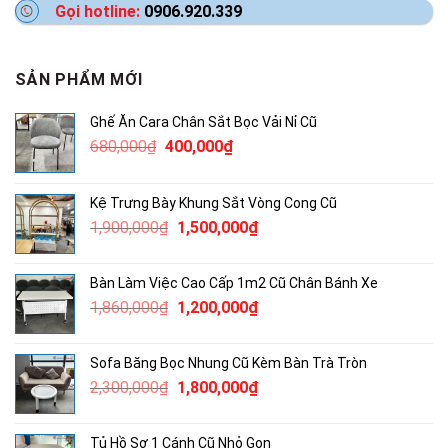
Gọi hotline:
0906.920.339
SẢN PHẨM MỚI
Ghế Ăn Cara Chân Sắt Bọc Vải Nỉ Cũ
Giá
Giá
680,000
₫
400,000
₫
gốc
hiện
là:
tại
Kệ Trưng Bày Khung Sắt Vòng Cong Cũ
680,000₫.
là:
Giá
Giá
1,900,000
₫
1,500,000
₫
400,000₫.
gốc
hiện
là:
tại
Bàn Làm Việc Cao Cấp 1m2 Cũ Chân Bánh Xe
1,900,000₫.
là:
Giá
Giá
1,860,000
₫
1,200,000
₫
1,500,000₫.
gốc
hiện
là:
tại
Sofa Băng Bọc Nhung Cũ Kèm Bàn Trà Tròn
1,860,000₫.
là:
Giá
Giá
2,300,000
₫
1,800,000
₫
1,200,000₫.
gốc
hiện
là:
tại
Tủ Hồ Sơ 1 Cánh Cũ Nhỏ Gọn