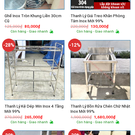
Ghế Inox Tròn Khung Liền 30cm
Thanh Lý Giá Treo Khăn Phòng
Cũ
Tắm Inox Mới 99%
Giá
Giá
Giá
Giá
125,000
₫
80,000
₫
220,000
₫
130,000
₫
gốc
hiện
gốc
hiện
Còn hàng - Giao nhanh
Còn hàng - Giao nhanh
là:
tại
là:
tại
125,000₫.
là:
220,000₫.
là:
80,000₫.
130,000₫.
-28%
-12%
Thanh Lý Kệ Dép Win Inox 4 Tầng
Thanh Lý Bồn Rửa Chén Chữ Nhật
Mới 99%
Inox Mới 99%
Giá
Giá
Giá
Giá
370,000
₫
265,000
₫
1,900,000
₫
1,680,000
₫
gốc
hiện
gốc
hiện
Còn hàng - Giao nhanh
Còn hàng - Giao nhanh
là:
tại
là:
tại
370,000₫.
là:
1,900,000₫.
là:
265,000₫.
1,680,000