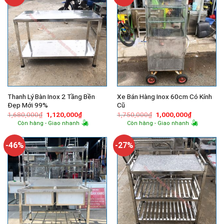
Thanh Lý Bàn Inox 2 Tầng Bền
Xe Bán Hàng Inox 60cm Có Kính
Đẹp Mới 99%
Cũ
Giá
Giá
Giá
Giá
1,680,000
₫
1,120,000
₫
1,750,000
₫
1,000,000
₫
gốc
hiện
gốc
hiện
Còn hàng - Giao nhanh
Còn hàng - Giao nhanh
là:
tại
là:
tại
1,680,000₫.
là:
1,750,000₫.
là:
1,120,000₫.
1,000,000
-46%
-27%