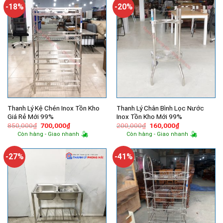
2,300,000₫.
760,000₫.
-18%
-20%
Thanh Lý Kệ Chén Inox Tồn Kho
Thanh Lý Chân Bình Lọc Nước
Giá Rẻ Mới 99%
Inox Tồn Kho Mới 99%
Giá
Giá
Giá
Giá
850,000
₫
700,000
₫
200,000
₫
160,000
₫
gốc
hiện
gốc
hiện
Còn hàng - Giao nhanh
Còn hàng - Giao nhanh
là:
tại
là:
tại
850,000₫.
là:
200,000₫.
là:
700,000₫.
160,000₫.
-27%
-41%