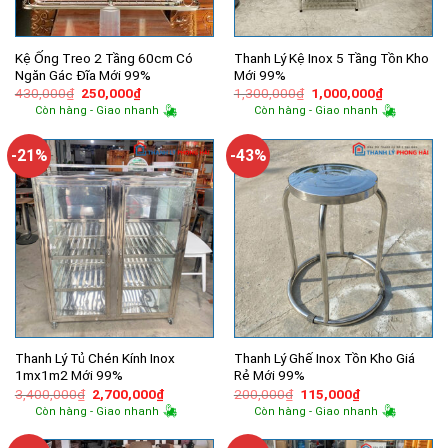
Kệ Ống Treo 2 Tầng 60cm Có
Thanh Lý Kệ Inox 5 Tầng Tồn Kho
Ngăn Gác Đĩa Mới 99%
Mới 99%
Giá
Giá
Giá
Giá
430,000
₫
250,000
₫
1,300,000
₫
1,000,000
₫
gốc
hiện
gốc
hiện
Còn hàng - Giao nhanh
Còn hàng - Giao nhanh
là:
tại
là:
tại
430,000₫.
là:
1,300,000₫.
là:
250,000₫.
1,000,000
-21%
-43%
Thanh Lý Tủ Chén Kính Inox
Thanh Lý Ghế Inox Tồn Kho Giá
1mx1m2 Mới 99%
Rẻ Mới 99%
Giá
Giá
Giá
Giá
3,400,000
₫
2,700,000
₫
200,000
₫
115,000
₫
gốc
hiện
gốc
hiện
Còn hàng - Giao nhanh
Còn hàng - Giao nhanh
là:
tại
là:
tại
3,400,000₫.
là:
200,000₫.
là:
2,700,000₫.
115,000₫.