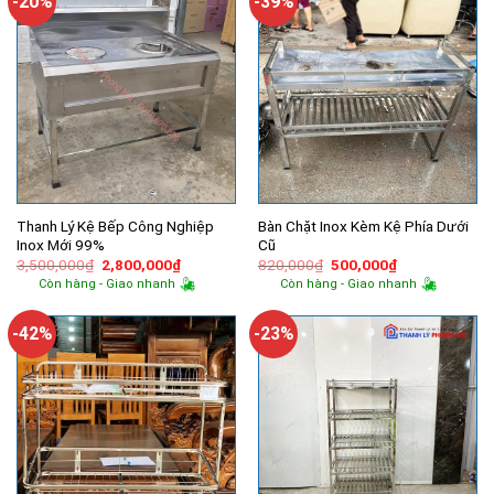
-20%
-39%
Thanh Lý Kệ Bếp Công Nghiệp
Bàn Chặt Inox Kèm Kệ Phía Dưới
Inox Mới 99%
Cũ
Giá
Giá
Giá
Giá
3,500,000
₫
2,800,000
₫
820,000
₫
500,000
₫
gốc
hiện
gốc
hiện
Còn hàng - Giao nhanh
Còn hàng - Giao nhanh
là:
tại
là:
tại
3,500,000₫.
là:
820,000₫.
là:
2,800,000₫.
500,000₫.
-42%
-23%