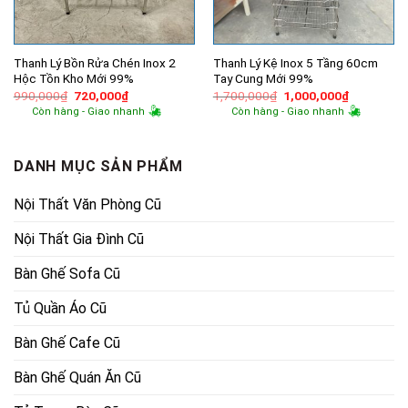
Thanh Lý Bồn Rửa Chén Inox 2
Thanh Lý Kệ Inox 5 Tầng 60cm
Hộc Tồn Kho Mới 99%
Tay Cung Mới 99%
Giá
Giá
Giá
Giá
990,000
₫
720,000
₫
1,700,000
₫
1,000,000
₫
gốc
hiện
gốc
hiện
Còn hàng - Giao nhanh
Còn hàng - Giao nhanh
là:
tại
là:
tại
990,000₫.
là:
1,700,000₫.
là:
720,000₫.
1,000,000
DANH MỤC SẢN PHẨM
Nội Thất Văn Phòng Cũ
Nội Thất Gia Đình Cũ
Bàn Ghế Sofa Cũ
Tủ Quần Áo Cũ
Bàn Ghế Cafe Cũ
Bàn Ghế Quán Ăn Cũ