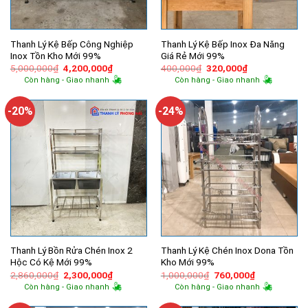
Thanh Lý Kệ Bếp Công Nghiệp
Thanh Lý Kệ Bếp Inox Đa Năng
Inox Tồn Kho Mới 99%
Giá Rẻ Mới 99%
Giá
Giá
Giá
Giá
5,000,000
₫
4,200,000
₫
400,000
₫
320,000
₫
gốc
hiện
gốc
hiện
Còn hàng - Giao nhanh
Còn hàng - Giao nhanh
là:
tại
là:
tại
5,000,000₫.
là:
400,000₫.
là:
4,200,000₫.
320,000₫.
-20%
-24%
Thanh Lý Bồn Rửa Chén Inox 2
Thanh Lý Kệ Chén Inox Dona Tồn
Hộc Có Kệ Mới 99%
Kho Mới 99%
Giá
Giá
Giá
Giá
2,860,000
₫
2,300,000
₫
1,000,000
₫
760,000
₫
gốc
hiện
gốc
hiện
Còn hàng - Giao nhanh
Còn hàng - Giao nhanh
là:
tại
là:
tại
2,860,000₫.
là:
1,000,000₫.
là: