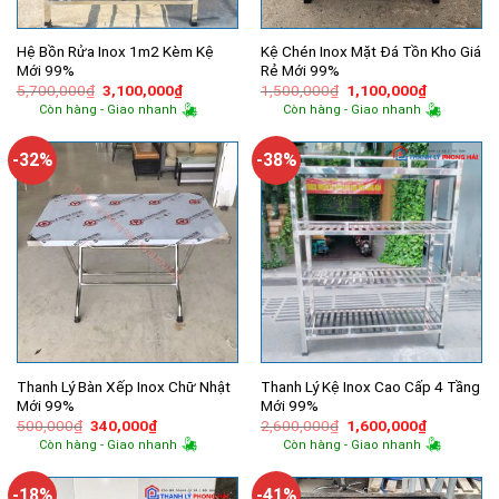
Hệ Bồn Rửa Inox 1m2 Kèm Kệ
Kệ Chén Inox Mặt Đá Tồn Kho Giá
Mới 99%
Rẻ Mới 99%
Giá
Giá
Giá
Giá
5,700,000
₫
3,100,000
₫
1,500,000
₫
1,100,000
₫
gốc
hiện
gốc
hiện
Còn hàng - Giao nhanh
Còn hàng - Giao nhanh
là:
tại
là:
tại
5,700,000₫.
là:
1,500,000₫.
là:
3,100,000₫.
1,100,000
-32%
-38%
Thanh Lý Bàn Xếp Inox Chữ Nhật
Thanh Lý Kệ Inox Cao Cấp 4 Tầng
Mới 99%
Mới 99%
Giá
Giá
Giá
Giá
500,000
₫
340,000
₫
2,600,000
₫
1,600,000
₫
gốc
hiện
gốc
hiện
Còn hàng - Giao nhanh
Còn hàng - Giao nhanh
là:
tại
là:
tại
500,000₫.
là:
2,600,000₫.
là:
340,000₫.
1,600,000
-18%
-41%