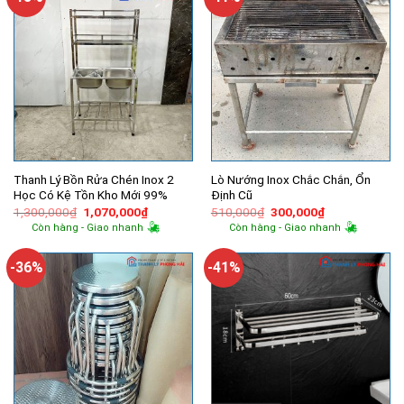
Thanh Lý Bồn Rửa Chén Inox 2
Lò Nướng Inox Chắc Chắn, Ổn
Học Có Kệ Tồn Kho Mới 99%
Định Cũ
Giá
Giá
Giá
Giá
1,300,000
₫
1,070,000
₫
510,000
₫
300,000
₫
gốc
hiện
gốc
hiện
Còn hàng - Giao nhanh
Còn hàng - Giao nhanh
là:
tại
là:
tại
1,300,000₫.
là:
510,000₫.
là:
1,070,000₫.
300,000₫.
-36%
-41%