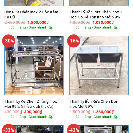
Bồn Rửa Chén Inox 2 Hộc Kèm
Thanh Lý Bồn Rửa Chén Inox 1
Kệ Cũ
Học Có Kệ Tồn Kho Mới 99%
Giá
Giá
Giá
Giá
2,450,000
₫
1,500,000
₫
1,350,000
₫
1,030,000
₫
gốc
hiện
gốc
hiện
Còn hàng - Giao nhanh
Còn hàng - Giao nhanh
là:
tại
là:
tại
2,450,000₫.
là:
1,350,000₫.
là:
1,500,000₫.
1,030,000
-30%
-16%
Thanh Lý Kệ Chén 2 Tầng Inox
Thanh lý Bồn Rửa Chén Đôi
Mới 99% (nhiều kích thước)
Inox Mới 99%
Giá
Giá
Giá
Giá
430,000
₫
300,000
₫
1,500,000
₫
1,260,000
₫
gốc
hiện
gốc
hiện
Còn hàng - Giao nhanh
Còn hàng - Giao nhanh
là:
tại
là:
tại
430,000₫.
là:
1,500,000₫.
là:
300,000₫.
1,260,000
-33%
-43%