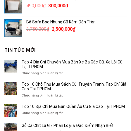
2,300,000₫.
là:
Giá
Giá
490,000
₫
300,000
₫
1,800,000₫.
gốc
hiện
là:
tại
Bộ Sofa Bọc Nhung Cũ Kèm Đôn Tròn
490,000₫.
là:
Giá
Giá
3,750,000
₫
2,500,000
₫
300,000₫.
gốc
hiện
là:
tại
3,750,000₫.
là:
TIN TỨC MỚI
2,500,000₫.
Top 4 Địa Chỉ Chuyên Mua Bán Xe Ba Gác Cũ, Xe Lôi Cũ
Tại TP.HCM
ở
Chức năng bình luận bị tắt
Top
4
Top 10 Chỗ Thu Mua Sách Cũ, Truyện Tranh, Tạp Chí Giá
Địa
Cao Tại TPHCM
Chỉ
ở
Chức năng bình luận bị tắt
Chuyên
Top
Mua
10
Top 10 Địa Chỉ Mua Bán Quần Áo Cũ Giá Cao Tại TPHCM
Bán
Chỗ
Xe
ở
Chức năng bình luận bị tắt
Thu
Ba
Top
Mua
Gác
10
Gỗ Cà Chít Là Gì? Phân Loại & Đặc Điểm Nhận Biết
Sách
Cũ,
Địa
Cũ,