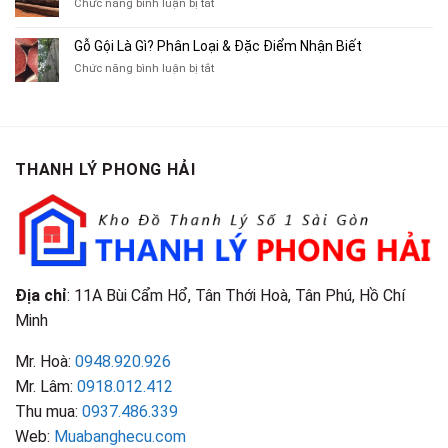
ở
Chức năng bình luận bị tắt
Xe
Chỉ
Truyện
Gỗ
Lôi
Mua
Tranh,
Cà
Cũ
Bán
Gỗ Gội Là Gì? Phân Loại & Đặc Điểm Nhận Biết
Tạp
Chít
Tại
Quần
Chí
ở
Chức năng bình luận bị tắt
Là
TP.HCM
Áo
Giá
Gỗ
Gì?
Cũ
Cao
Gội
Phân
Giá
Tại
Là
Loại
Cao
TPHCM
Gì?
&
Tại
Phân
Đặc
TPHCM
THANH LÝ PHONG HẢI
Loại
Điểm
&
Nhận
Đặc
Biết
Điểm
Nhận
Biết
Địa chỉ
: 11A Bùi Cẩm Hổ, Tân Thới Hoà, Tân Phú, Hồ Chí
Minh
Mr. Hoà:
0948.920.926
Mr. Lâm:
0918.012.412
Thu mua:
0937.486.339
Web:
Muabanghecu.com