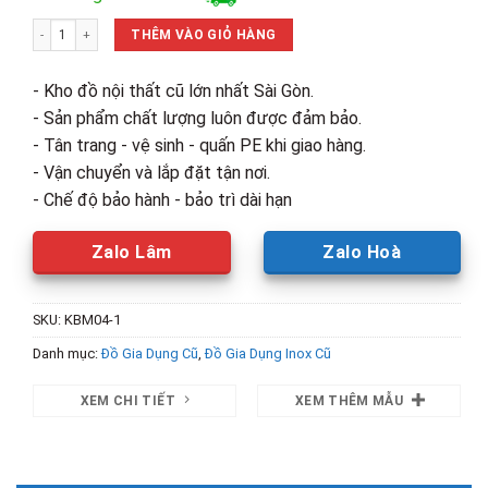
là:
tại
Thanh Lý Kệ Inox Qui Phúc 5 Tầng 60cm Mới 99% số lượng
1,400,000₫.
là:
THÊM VÀO GIỎ HÀNG
950,000₫.
- Kho đồ nội thất cũ lớn nhất Sài Gòn.
- Sản phẩm chất lượng luôn được đảm bảo.
- Tân trang - vệ sinh - quấn PE khi giao hàng.
- Vận chuyển và lắp đặt tận nơi.
- Chế độ bảo hành - bảo trì dài hạn
Zalo Lâm
Zalo Hoà
SKU:
KBM04-1
Danh mục:
Đồ Gia Dụng Cũ
,
Đồ Gia Dụng Inox Cũ
XEM CHI TIẾT
XEM THÊM MẪU