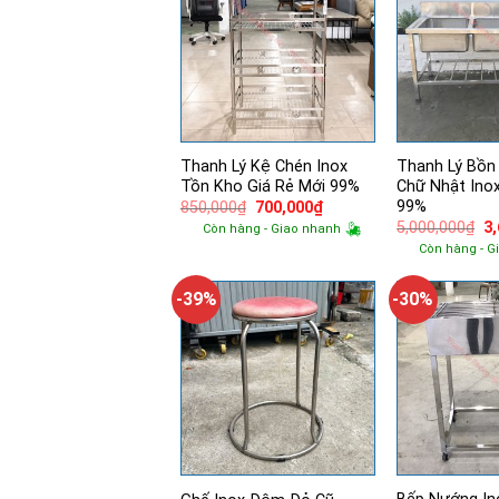
Thanh Lý Kệ Chén Inox
Thanh Lý Bồn
Tồn Kho Giá Rẻ Mới 99%
Chữ Nhật Ino
99%
Giá
Giá
850,000
₫
700,000
₫
gốc
hiện
Gi
5,000,000
₫
3
Còn hàng - Giao nhanh
là:
tại
g
Còn hàng - G
850,000₫.
là:
là:
700,000₫.
5,
-39%
-30%