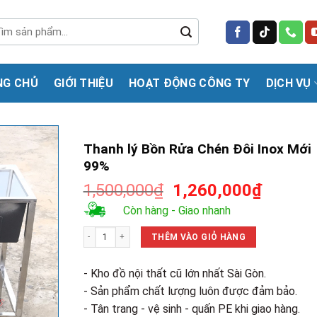
m
m:
NG CHỦ
GIỚI THIỆU
HOẠT ĐỘNG CÔNG TY
DỊCH VỤ
Thanh lý Bồn Rửa Chén Đôi Inox Mới
99%
Giá
Giá
1,500,000
₫
1,260,000
₫
gốc
hiện
Còn hàng - Giao nhanh
là:
tại
Thanh lý Bồn Rửa Chén Đôi Inox Mới 99% số lượng
1,500,000₫.
là:
THÊM VÀO GIỎ HÀNG
1,260,0
- Kho đồ nội thất cũ lớn nhất Sài Gòn.
- Sản phẩm chất lượng luôn được đảm bảo.
- Tân trang - vệ sinh - quấn PE khi giao hàng.