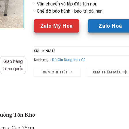
- Vận chuyển và lắp đặt tận nơi.
- Chế độ bảo hành - bảo trì dài hạn
Zalo Mỹ Hoa
Zalo Hoà
SKU:
KINM12
Danh mục:
Đồ Gia Dụng Inox Cũ
Giao hàng
toàn quốc
XEM CHI TIẾT
XEM THÊM MẪU
Vuông Tồn Kho
5cm x Cao 75cm