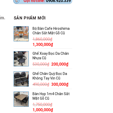
Gọi hotline:
0906.920.339
ẩm.
SẢN PHẨM MỚI
Bộ Bàn Cafe Hiroshima
Chân Sắt Mặt Gỗ Cũ
1,860,000
₫
Giá
Giá
1,300,000
₫
gốc
hiện
Ghế Xoay Bọc Da Chân
là:
tại
Nhựa Cũ
1,860,000₫.
là:
Giá
Giá
530,000
₫
200,000
₫
1,300,000₫.
gốc
hiện
Ghế Chân Quỳ Bọc Da
là:
tại
Không Tay Vịn Cũ
530,000₫.
là:
Giá
Giá
490,000
₫
300,000
₫
200,000₫.
gốc
hiện
Bàn Họp 1m4 Chân Sắt
là:
tại
Mặt Gỗ Cũ
490,000₫.
là:
1,750,000
₫
300,000₫.
Giá
Giá
1,000,000
₫