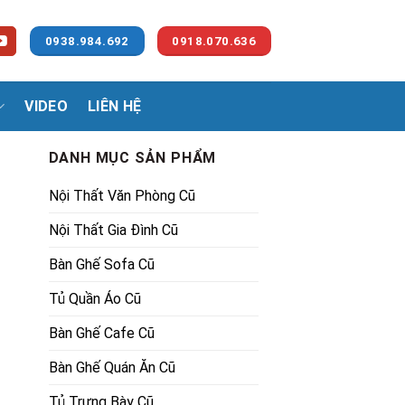
0938.984.692
0918.070.636
VIDEO
LIÊN HỆ
DANH MỤC SẢN PHẨM
Nội Thất Văn Phòng Cũ
Nội Thất Gia Đình Cũ
Bàn Ghế Sofa Cũ
Tủ Quần Áo Cũ
00₫.
Bàn Ghế Cafe Cũ
Bàn Ghế Quán Ăn Cũ
Tủ Trưng Bày Cũ