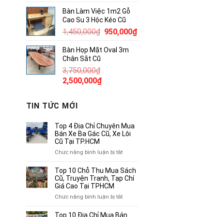
gốc
hiện
Bàn Làm Việc 1m2 Gỗ
là:
tại
Cao Su 3 Hộc Kéo Cũ
1,750,000₫.
là:
Giá
Giá
1,450,000
₫
950,000
₫
1,000,000₫.
gốc
hiện
Bàn Họp Mặt Oval 3m
là:
tại
Chân Sắt Cũ
1,450,000₫.
là:
3,750,000
₫
950,000₫.
Giá
Giá
2,500,000
₫
gốc
hiện
là:
tại
TIN TỨC MỚI
3,750,000₫.
là:
2,500,000₫.
Top 4 Địa Chỉ Chuyên Mua
Bán Xe Ba Gác Cũ, Xe Lôi
Cũ Tại TP.HCM
ở
Chức năng bình luận bị tắt
Top
4
Top 10 Chỗ Thu Mua Sách
Địa
Cũ, Truyện Tranh, Tạp Chí
Chỉ
Giá Cao Tại TPHCM
Chuyên
ở
Chức năng bình luận bị tắt
Mua
Top
Bán
10
Top 10 Địa Chỉ Mua Bán