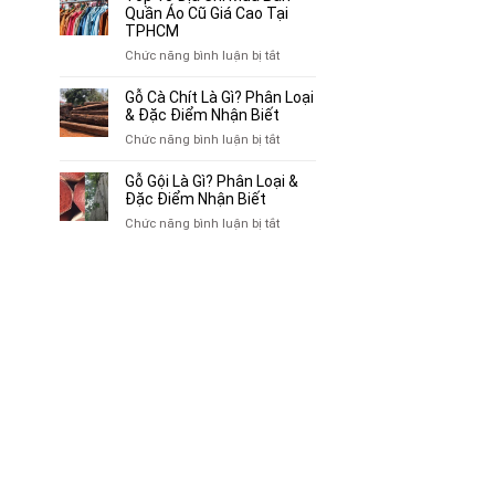
Xe
Chỗ
Quần Áo Cũ Giá Cao Tại
Ba
Thu
TPHCM
Gác
Mua
ở
Chức năng bình luận bị tắt
Cũ,
Sách
Top
Xe
Cũ,
10
Gỗ Cà Chít Là Gì? Phân Loại
Lôi
Truyện
Địa
& Đặc Điểm Nhận Biết
Cũ
Tranh,
Chỉ
Tại
ở
Chức năng bình luận bị tắt
Tạp
Mua
TP.HCM
Gỗ
Chí
Bán
Cà
Giá
Gỗ Gội Là Gì? Phân Loại &
Quần
Chít
Đặc Điểm Nhận Biết
Cao
Áo
Là
Tại
ở
Chức năng bình luận bị tắt
Cũ
Gì?
TPHCM
Gỗ
Giá
Phân
Gội
Cao
Loại
Là
Tại
&
Gì?
TPHCM
Đặc
Phân
Điểm
Loại
Nhận
&
Biết
Đặc
Điểm
Nhận
Biết