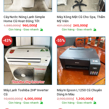
Cây Nước Nóng Lạnh Simple
Máy Xông Mặt Cũ Cho Spa, Thẩm
Home Cũ Hoạt Động Tốt
Mỹ Viện
Giá
Giá
Giá
Giá
1,580,000
₫
960,000
₫
431,000
₫
240,000
₫
gốc
hiện
gốc
hiện
Còn hàng - Giao nhanh
Còn hàng - Giao nhanh
là:
tại
là:
tại
1,580,000₫.
là:
431,000₫.
là:
960,000₫.
240,000₫.
-43%
-55%
Máy Lạnh Toshiba 2HP Inverter
Máy In Epson L1250 Cũ Chuyên
Cũ
Dùng In Màu
Giá
Giá
Giá
Giá
10,600,000
₫
6,000,000
₫
2,900,000
₫
1,300,000
₫
gốc
hiện
gốc
hiện
Còn hàng - Giao nhanh
Còn hàng - Giao nhanh
là:
tại
là:
tại
10,600,000₫.
là:
2,900,000₫.
là: