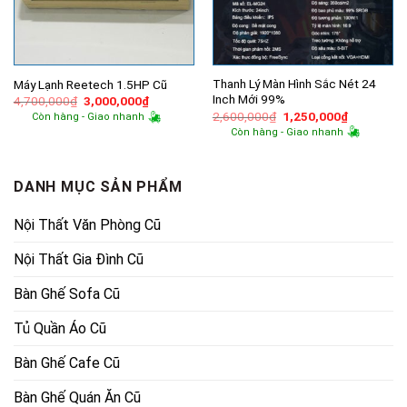
Thanh Lý Màn Hình Sắc Nét 24
Máy Lạnh Reetech 1.5HP Cũ
Inch Mới 99%
Giá
Giá
4,700,000
₫
3,000,000
₫
gốc
hiện
Giá
Giá
2,600,000
₫
1,250,000
₫
Còn hàng - Giao nhanh
là:
tại
gốc
hiện
Còn hàng - Giao nhanh
4,700,000₫.
là:
là:
tại
3,000,000₫.
2,600,000₫.
là:
1,250,000
DANH MỤC SẢN PHẨM
Nội Thất Văn Phòng Cũ
Nội Thất Gia Đình Cũ
Bàn Ghế Sofa Cũ
Tủ Quần Áo Cũ
Bàn Ghế Cafe Cũ
Bàn Ghế Quán Ăn Cũ