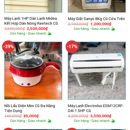
Máy Lạnh 1HP Dàn Lạnh Midea
Máy Giặt Sanyo 8Kg Cũ Cửa Trên
Kết Hợp Dàn Nóng Reetech Cũ
Giá
Giá
2,100,000
₫
1,200,000
₫
gốc
hiện
Giá
Giá
3,600,000
₫
2,500,000
₫
Còn hàng - Giao nhanh
là:
tại
gốc
hiện
Còn hàng - Giao nhanh
2,100,000₫.
là:
là:
tại
1,200,000
3,600,000₫.
là:
2,500,000₫.
-39%
-17%
Nồi Lẩu Điện Mini Cũ Đa Năng
Máy Lạnh Electrolux ESM12CRF-
Tiện Dụng
D4I 1.5HP Cũ
Giá
Giá
Giá
Giá
140,000
₫
85,000
₫
4,200,000
₫
3,500,000
₫
gốc
hiện
gốc
hiện
Còn hàng - Giao nhanh
Còn hàng - Giao nhanh
là:
tại
là:
tại
140,000₫.
là:
4,200,000₫.
là: