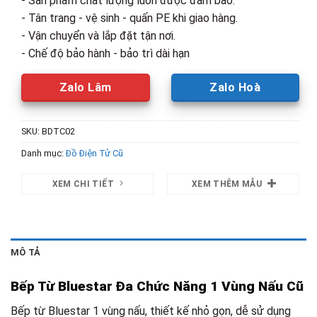
- Sản phẩm chất lượng luôn được đảm bảo.
- Tân trang - vệ sinh - quấn PE khi giao hàng.
- Vận chuyển và lắp đặt tận nơi.
- Chế độ bảo hành - bảo trì dài hạn
Zalo Lâm
Zalo Hoà
SKU:
BDTC02
Danh mục:
Đồ Điện Tử Cũ
XEM CHI TIẾT
XEM THÊM MẪU
MÔ TẢ
Bếp Từ Bluestar Đa Chức Năng 1 Vùng Nấu Cũ
Bếp từ Bluestar 1 vùng nấu, thiết kế nhỏ gọn, dễ sử dụng