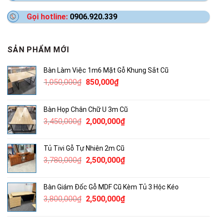
Gọi hotline:
0906.920.339
SẢN PHẨM MỚI
Bàn Làm Việc 1m6 Mặt Gỗ Khung Sắt Cũ
Giá
Giá
1,050,000
₫
850,000
₫
gốc
hiện
là:
tại
Bàn Họp Chân Chữ U 3m Cũ
1,050,000₫.
là:
Giá
Giá
3,450,000
₫
2,000,000
₫
850,000₫.
gốc
hiện
là:
tại
Tủ Tivi Gỗ Tự Nhiên 2m Cũ
3,450,000₫.
là:
Giá
Giá
3,780,000
₫
2,500,000
₫
2,000,000₫.
gốc
hiện
là:
tại
Bàn Giám Đốc Gỗ MDF Cũ Kèm Tủ 3 Hộc Kéo
3,780,000₫.
là:
Giá
Giá
3,800,000
₫
2,500,000
₫
2,500,000₫.
gốc
hiện