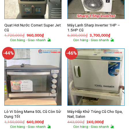
Quạt Hơi Nước Comet Super Jet
Máy Lạnh Sharp Inverter 1HP –
Cũ
1.5HP Cũ
Giá
Giá
Giá
Giá
1,720,000
₫
960,000
₫
6,300,000
₫
3,700,000
₫
gốc
hiện
gốc
hiện
Còn hàng - Giao nhanh
Còn hàng - Giao nhanh
là:
tại
là:
tại
1,720,000₫.
là:
6,300,000₫.
là:
960,000₫.
3,700,000
-44%
-46%
Lò Vi Sóng Mama 50L Cũ Còn Sử
Máy Hấp Khử Trùng Cũ Cho Spa,
Dụng Tốt
Nail, Salon
Giá
Giá
Giá
Giá
1,150,000
₫
640,000
₫
443,000
₫
240,000
₫
gốc
hiện
gốc
hiện
Còn hàng - Giao nhanh
Còn hàng - Giao nhanh
là:
tại
là:
tại