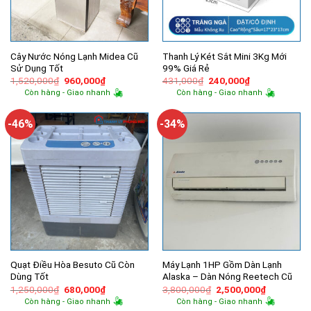
Cây Nước Nóng Lạnh Midea Cũ
Thanh Lý Két Sắt Mini 3Kg Mới
Sử Dụng Tốt
99% Giá Rẻ
Giá
Giá
Giá
Giá
1,520,000
₫
960,000
₫
431,000
₫
240,000
₫
gốc
hiện
gốc
hiện
Còn hàng - Giao nhanh
Còn hàng - Giao nhanh
là:
tại
là:
tại
1,520,000₫.
là:
431,000₫.
là:
960,000₫.
240,000₫.
-46%
-34%
Quạt Điều Hòa Besuto Cũ Còn
Máy Lạnh 1HP Gồm Dàn Lạnh
Dùng Tốt
Alaska – Dàn Nóng Reetech Cũ
Giá
Giá
Giá
Giá
1,250,000
₫
680,000
₫
3,800,000
₫
2,500,000
₫
gốc
hiện
gốc
hiện
Còn hàng - Giao nhanh
Còn hàng - Giao nhanh
là:
tại
là:
tại