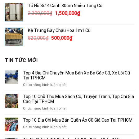
là:
tại
Tủ Hồ Sơ 4 Cánh 80cm Nhiều Tầng Cũ
3,800,000₫.
là:
Giá
Giá
2,300,000
₫
1,500,000
₫
2,500,000₫.
gốc
hiện
là:
tại
Kệ Trưng Bày Chậu Hoa 1m1 Cũ
2,300,000₫.
là:
Giá
Giá
820,000
₫
500,000
₫
1,500,000₫.
gốc
hiện
là:
tại
820,000₫.
là:
TIN TỨC MỚI
500,000₫.
Top 4 Địa Chỉ Chuyên Mua Bán Xe Ba Gác Cũ, Xe Lôi Cũ
Tại TP.HCM
ở
Chức năng bình luận bị tắt
Top
4
Top 10 Chỗ Thu Mua Sách Cũ, Truyện Tranh, Tạp Chí Giá
Địa
Cao Tại TPHCM
Chỉ
ở
Chức năng bình luận bị tắt
Chuyên
Top
Mua
10
Top 10 Địa Chỉ Mua Bán Quần Áo Cũ Giá Cao Tại TPHCM
Bán
Chỗ
Xe
ở
Chức năng bình luận bị tắt
Thu
Ba
Top
Mua
Gác
10