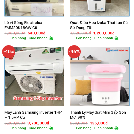
Lò vi Sóng Electrolux
Quạt Điều Hoà Izuka Thái Lan Cũ
EMM20K18GW Cũ
Sử Dụng Tốt
Giá
Giá
Giá
Giá
1,060,000
₫
640,000
₫
1,920,000
₫
1,200,000
₫
gốc
hiện
gốc
hiện
Còn hàng - Giao nhanh
Còn hàng - Giao nhanh
là:
tại
là:
tại
1,060,000₫.
là:
1,920,000₫.
là:
640,000₫.
1,200,000
-40%
-46%
Máy Lạnh Samsung Inverter 1HP
Thanh Lý Máy Giặt Mini Gấp Gọn
– 1.5HP Cũ
Mới 99%
Giá
Giá
Giá
Giá
6,200,000
₫
3,700,000
₫
250,000
₫
135,000
₫
gốc
hiện
gốc
hiện
Còn hàng - Giao nhanh
Còn hàng - Giao nhanh
là:
tại
là:
tại