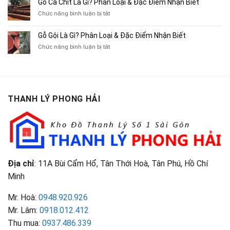
Gỗ Cà Chít Là Gì? Phân Loại & Đặc Điểm Nhận Biết
Sách
Cũ,
Địa
Cũ,
ở
Chức năng bình luận bị tắt
Xe
Chỉ
Truyện
Gỗ
Lôi
Mua
Tranh,
Cà
Cũ
Bán
Gỗ Gội Là Gì? Phân Loại & Đặc Điểm Nhận Biết
Tạp
Chít
Tại
Quần
Chí
ở
Chức năng bình luận bị tắt
Là
TP.HCM
Áo
Giá
Gỗ
Gì?
Cũ
Cao
Gội
Phân
Giá
Tại
Là
Loại
Cao
TPHCM
Gì?
&
Tại
Phân
Đặc
TPHCM
THANH LÝ PHONG HẢI
Loại
Điểm
&
Nhận
Đặc
Biết
Điểm
Nhận
Biết
Địa chỉ
: 11A Bùi Cẩm Hổ, Tân Thới Hoà, Tân Phú, Hồ Chí
Minh
Mr. Hoà:
0948.920.926
Mr. Lâm:
0918.012.412
Thu mua:
0937.486.339