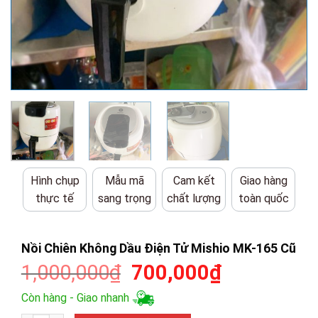
Hình chụp
Mẫu mã
Cam kết
Giao hàng
thực tế
sang trọng
chất lượng
toàn quốc
Nồi Chiên Không Dầu Điện Tử Mishio MK-165 Cũ
Giá
Giá
1,000,000
₫
700,000
₫
gốc
hiện
Còn hàng - Giao nhanh
là:
tại