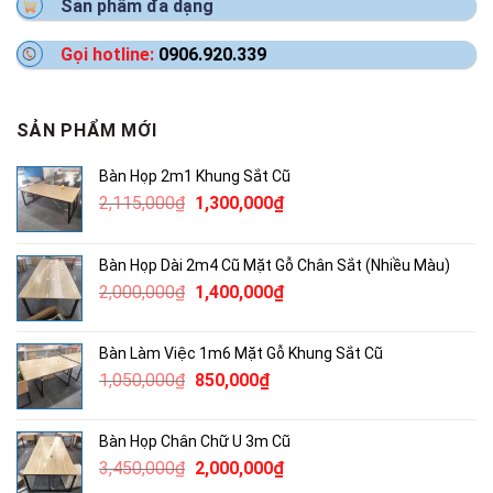
Sản phẩm đa dạng
Gọi hotline:
0906.920.339
SẢN PHẨM MỚI
Bàn Họp 2m1 Khung Sắt Cũ
Giá
Giá
2,115,000
₫
1,300,000
₫
gốc
hiện
là:
tại
Bàn Họp Dài 2m4 Cũ Mặt Gỗ Chân Sắt (Nhiều Màu)
2,115,000₫.
là:
Giá
Giá
2,000,000
₫
1,400,000
₫
1,300,000₫.
gốc
hiện
là:
tại
Bàn Làm Việc 1m6 Mặt Gỗ Khung Sắt Cũ
2,000,000₫.
là:
Giá
Giá
1,050,000
₫
850,000
₫
1,400,000₫.
gốc
hiện
là:
tại
Bàn Họp Chân Chữ U 3m Cũ
1,050,000₫.
là:
Giá
Giá
3,450,000
₫
2,000,000
₫
850,000₫.
gốc
hiện