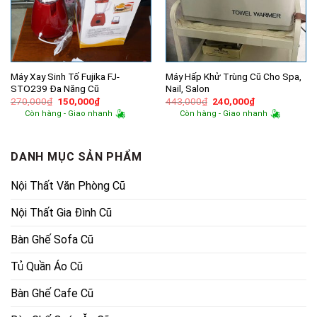
Máy Xay Sinh Tố Fujika FJ-
Máy Hấp Khử Trùng Cũ Cho Spa,
STO239 Đa Năng Cũ
Nail, Salon
Giá
Giá
Giá
Giá
270,000
₫
150,000
₫
443,000
₫
240,000
₫
gốc
hiện
gốc
hiện
Còn hàng - Giao nhanh
Còn hàng - Giao nhanh
là:
tại
là:
tại
270,000₫.
là:
443,000₫.
là:
150,000₫.
240,000₫.
DANH MỤC SẢN PHẨM
Nội Thất Văn Phòng Cũ
Nội Thất Gia Đình Cũ
Bàn Ghế Sofa Cũ
Tủ Quần Áo Cũ
Bàn Ghế Cafe Cũ