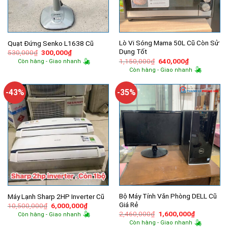
Lò Vi Sóng Mama 50L Cũ Còn Sử
Quạt Đứng Senko L1638 Cũ
Dụng Tốt
Giá
Giá
530,000
₫
300,000
₫
gốc
hiện
Giá
Giá
1,150,000
₫
640,000
₫
Còn hàng - Giao nhanh
là:
tại
gốc
hiện
Còn hàng - Giao nhanh
530,000₫.
là:
là:
tại
300,000₫.
1,150,000₫.
là:
640,000₫.
-43%
-35%
Bộ Máy Tính Văn Phòng DELL Cũ
Máy Lạnh Sharp 2HP Inverter Cũ
Giá Rẻ
Giá
Giá
10,500,000
₫
6,000,000
₫
gốc
hiện
Giá
Giá
2,460,000
₫
1,600,000
₫
Còn hàng - Giao nhanh
là:
tại
gốc
hiện
Còn hàng - Giao nhanh
10,500,000₫.
là:
là:
tại