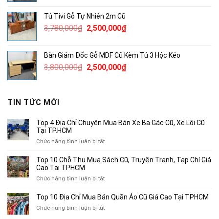
là:
tại
Tủ Tivi Gỗ Tự Nhiên 2m Cũ
3,450,000₫.
là:
Giá
Giá
3,780,000
₫
2,500,000
₫
2,000,000₫.
gốc
hiện
là:
tại
Bàn Giám Đốc Gỗ MDF Cũ Kèm Tủ 3 Hộc Kéo
3,780,000₫.
là:
Giá
Giá
3,800,000
₫
2,500,000
₫
2,500,000₫.
gốc
hiện
là:
tại
3,800,000₫.
là:
TIN TỨC MỚI
2,500,000₫.
Top 4 Địa Chỉ Chuyên Mua Bán Xe Ba Gác Cũ, Xe Lôi Cũ
Tại TP.HCM
ở
Chức năng bình luận bị tắt
Top
4
Top 10 Chỗ Thu Mua Sách Cũ, Truyện Tranh, Tạp Chí Giá
Địa
Cao Tại TPHCM
Chỉ
ở
Chức năng bình luận bị tắt
Chuyên
Top
Mua
10
Top 10 Địa Chỉ Mua Bán Quần Áo Cũ Giá Cao Tại TPHCM
Bán
Chỗ
Xe
ở
Chức năng bình luận bị tắt
Thu
Ba
Top