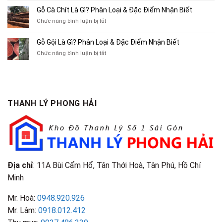
Mua
Gác
10
Gỗ Cà Chít Là Gì? Phân Loại & Đặc Điểm Nhận Biết
Sách
Cũ,
Địa
Cũ,
ở
Chức năng bình luận bị tắt
Xe
Chỉ
Truyện
Gỗ
Lôi
Mua
Tranh,
Cà
Cũ
Bán
Gỗ Gội Là Gì? Phân Loại & Đặc Điểm Nhận Biết
Tạp
Chít
Tại
Quần
Chí
ở
Chức năng bình luận bị tắt
Là
TP.HCM
Áo
Giá
Gỗ
Gì?
Cũ
Cao
Gội
Phân
Giá
Tại
Là
Loại
Cao
TPHCM
Gì?
&
Tại
Phân
Đặc
TPHCM
THANH LÝ PHONG HẢI
Loại
Điểm
&
Nhận
Đặc
Biết
Điểm
Nhận
Biết
Địa chỉ
: 11A Bùi Cẩm Hổ, Tân Thới Hoà, Tân Phú, Hồ Chí
Minh
Mr. Hoà:
0948.920.926
Mr. Lâm:
0918.012.412