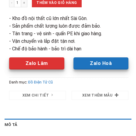
Nồi Chiên Không Dầu Điện Tử Mishio MK-165 Cũ số lượng
1,000,000₫.
là:
THÊM VÀO GIỎ HÀNG
700,000₫.
- Kho đồ nội thất cũ lớn nhất Sài Gòn.
- Sản phẩm chất lượng luôn được đảm bảo.
- Tân trang - vệ sinh - quấn PE khi giao hàng.
- Vận chuyển và lắp đặt tận nơi.
- Chế độ bảo hành - bảo trì dài hạn
Zalo Lâm
Zalo Hoà
Danh mục:
Đồ Điện Tử Cũ
XEM CHI TIẾT
XEM THÊM MẪU
MÔ TẢ