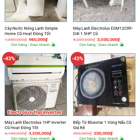
Cây Nước Nóng Lạnh Simple
Máy Lạnh Electrolux ESM12CRF-
Home Cũ Hoạt Động Tốt
D4I 1.5HP Cũ
Giá
Giá
Giá
Giá
1,580,000
₫
960,000
₫
4,200,000
₫
3,500,000
₫
gốc
hiện
gốc
hiện
Còn hàng - Giao nhanh
Còn hàng - Giao nhanh
là:
tại
là:
tại
1,580,000₫.
là:
4,200,000₫.
là:
960,000₫.
3,500,000
-43%
-43%
Máy Lạnh Electrolux 1HP Inverter
Bếp Từ Bluestar 1 Vùng Nấu Cũ
Cũ Hoạt Động Tốt
Giá Rẻ
Giá
Giá
Giá
Giá
6,100,000
₫
3,500,000
₫
350,000
₫
200,000
₫
gốc
hiện
gốc
hiện
Còn hàng - Giao nhanh
Còn hàng - Giao nhanh