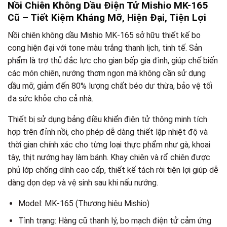
Nồi Chiên Không Dầu Điện Tử Mishio MK-165
Cũ – Tiết Kiệm Kháng Mỡ, Hiện Đại, Tiện Lợi
Nồi chiên không dầu Mishio MK-165 sở hữu thiết kế bo
cong hiện đại với tone màu trắng thanh lịch, tinh tế. Sản
phẩm là trợ thủ đắc lực cho gian bếp gia đình, giúp chế biến
các món chiên, nướng thơm ngon mà không cần sử dụng
dầu mỡ, giảm đến 80% lượng chất béo dư thừa, bảo vệ tối
đa sức khỏe cho cả nhà.
Thiết bị sử dụng bảng điều khiển điện tử thông minh tích
hợp trên đỉnh nồi, cho phép dễ dàng thiết lập nhiệt độ và
thời gian chính xác cho từng loại thực phẩm như gà, khoai
tây, thịt nướng hay làm bánh. Khay chiên và rổ chiên được
phủ lớp chống dính cao cấp, thiết kế tách rời tiện lợi giúp dễ
dàng dọn dẹp và vệ sinh sau khi nấu nướng.
Model: MK-165 (Thương hiệu Mishio)
Tình trạng: Hàng cũ thanh lý, bo mạch điện tử cảm ứng