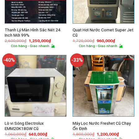
Thanh Lý Màn Hình Sắc Nét 24
Quạt Hơi Nước Comet Super Jet
Inch Mới 99%
Cũ
Giá
Giá
Giá
Giá
2,600,000
₫
1,250,000
₫
1,720,000
₫
960,000
₫
gốc
hiện
gốc
hiện
Còn hàng - Giao nhanh
Còn hàng - Giao nhanh
là:
tại
là:
tại
2,600,000₫.
là:
1,720,000₫.
là:
1,250,000₫.
960,000₫.
-40%
-33%
Lò vi Sóng Electrolux
Máy Lọc Nước Freshet Cũ Chạy
EMM20K18GW Cũ
Ổn Định
Giá
Giá
Giá
Giá
1,060,000
₫
640,000
₫
1,800,000
₫
1,200,000
₫
gốc
hiện
gốc
hiện