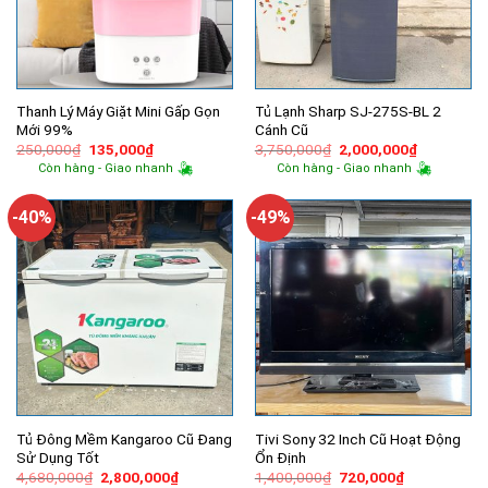
Thanh Lý Máy Giặt Mini Gấp Gọn
Tủ Lạnh Sharp SJ-275S-BL 2
Mới 99%
Cánh Cũ
Giá
Giá
Giá
Giá
250,000
₫
135,000
₫
3,750,000
₫
2,000,000
₫
gốc
hiện
gốc
hiện
Còn hàng - Giao nhanh
Còn hàng - Giao nhanh
là:
tại
là:
tại
250,000₫.
là:
3,750,000₫.
là:
135,000₫.
2,000,000
-40%
-49%
Tủ Đông Mềm Kangaroo Cũ Đang
Tivi Sony 32 Inch Cũ Hoạt Động
Sử Dụng Tốt
Ổn Định
Giá
Giá
Giá
Giá
4,680,000
₫
2,800,000
₫
1,400,000
₫
720,000
₫