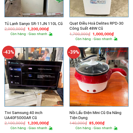
Quạt Điều Hoà Delites RPD-30
Tủ Lạnh Sanyo SR-11JN 110L Cũ
Công Suất 48W Cũ
Giá
Giá
2,000,000
₫
1,200,000
₫
gốc
hiện
Giá
Giá
1,700,000
₫
1,000,000
₫
Còn hàng - Giao nhanh
là:
tại
gốc
hiện
Còn hàng - Giao nhanh
2,000,000₫.
là:
là:
tại
1,200,000₫.
1,700,000₫.
là:
1,000,000
-43%
-39%
Tivi Samsung 40 inch
Nồi Lẩu Điện Mini Cũ Đa Năng
UA40F5000AR Cũ
Tiện Dụng
Giá
Giá
Giá
Giá
2,100,000
₫
1,200,000
₫
140,000
₫
85,000
₫
gốc
hiện
gốc
hiện
Còn hàng - Giao nhanh
Còn hàng - Giao nhanh
là:
tại
là:
tại