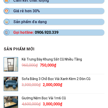
Cam kết chất lượng
Giá rẻ hơn 30%
Sản phẩm đa dạng
Gọi hotline:
0906.920.339
SẢN PHẨM MỚI
Kệ Trưng Bày Khung Sắt Cũ Nhiều Tầng
Giá
Giá
960,000
₫
750,000
₫
gốc
hiện
là:
tại
Sofa Băng 3 Chỗ Bọc Vải Xanh Kèm 2 Đôn Cũ
960,000₫.
là:
Giá
Giá
3,300,000
₫
2,000,000
₫
750,000₫.
gốc
hiện
là:
tại
Giường Nệm Bọc Vải 1m6 Cũ
3,300,000₫.
là:
Giá
Giá
4,600,000
₫
3,000,000
₫
2,000,000₫.