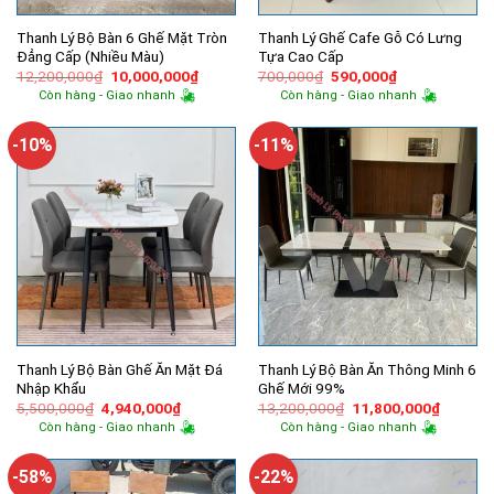
Thanh Lý Bộ Bàn 6 Ghế Mặt Tròn
Thanh Lý Ghế Cafe Gỗ Có Lưng
Đẳng Cấp (Nhiều Màu)
Tựa Cao Cấp
Giá
Giá
Giá
Giá
12,200,000
₫
10,000,000
₫
700,000
₫
590,000
₫
gốc
hiện
gốc
hiện
Còn hàng - Giao nhanh
Còn hàng - Giao nhanh
là:
tại
là:
tại
12,200,000₫.
là:
700,000₫.
là:
10,000,000₫.
590,000₫.
-10%
-11%
Thanh Lý Bộ Bàn Ghế Ăn Mặt Đá
Thanh Lý Bộ Bàn Ăn Thông Minh 6
Nhập Khẩu
Ghế Mới 99%
Giá
Giá
Giá
Giá
5,500,000
₫
4,940,000
₫
13,200,000
₫
11,800,000
₫
gốc
hiện
gốc
hiện
Còn hàng - Giao nhanh
Còn hàng - Giao nhanh
là:
tại
là:
tại
5,500,000₫.
là:
13,200,000₫.
là:
4,940,000₫.
11,800,
-58%
-22%