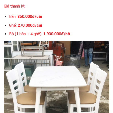
Giá thanh lý:
Bàn:
850.000đ/cái
Ghế:
270.000đ/cái
Bộ (1 bàn + 4 ghế):
1.930.000đ/bộ