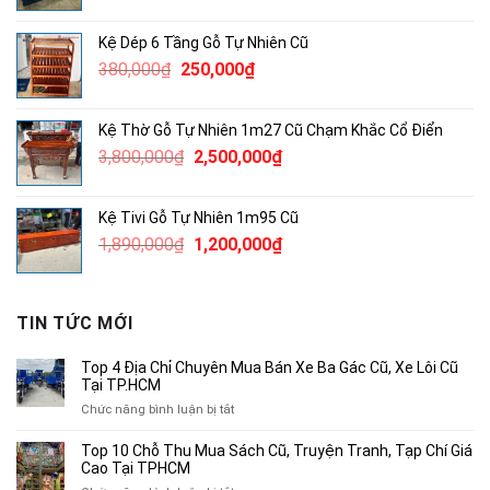
gốc
hiện
là:
tại
Kệ Dép 6 Tầng Gỗ Tự Nhiên Cũ
4,600,000₫.
là:
Giá
Giá
380,000
₫
250,000
₫
3,000,000₫.
gốc
hiện
là:
tại
Kệ Thờ Gỗ Tự Nhiên 1m27 Cũ Chạm Khắc Cổ Điển
380,000₫.
là:
Giá
Giá
3,800,000
₫
2,500,000
₫
250,000₫.
gốc
hiện
là:
tại
Kệ Tivi Gỗ Tự Nhiên 1m95 Cũ
3,800,000₫.
là:
Giá
Giá
1,890,000
₫
1,200,000
₫
2,500,000₫.
gốc
hiện
là:
tại
1,890,000₫.
là:
TIN TỨC MỚI
1,200,000₫.
Top 4 Địa Chỉ Chuyên Mua Bán Xe Ba Gác Cũ, Xe Lôi Cũ
Tại TP.HCM
ở
Chức năng bình luận bị tắt
Top
4
Top 10 Chỗ Thu Mua Sách Cũ, Truyện Tranh, Tạp Chí Giá
Địa
Cao Tại TPHCM
Chỉ