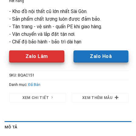
Hết hàng
2,650,000₫.
là:
- Kho đồ nội thất cũ lớn nhất Sài Gòn.
1,930,00
- Sản phẩm chất lượng luôn được đảm bảo.
- Tân trang - vệ sinh - quấn PE khi giao hàng.
- Vận chuyển và lắp đặt tận nơi.
- Chế độ bảo hành - bảo trì dài hạn
Zalo Lâm
Zalo Hoà
SKU:
BQAC151
Danh mục:
Đã Bán
XEM CHI TIẾT
XEM THÊM MẪU
MÔ TẢ