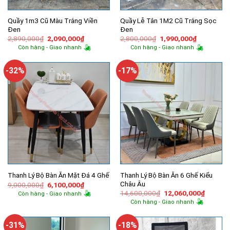
Quầy 1m3 Cũ Màu Trắng Viền
Quầy Lễ Tân 1M2 Cũ Trắng Sọc
Đen
Đen
Giá
Giá
Giá
Giá
2,890,000
₫
2,090,000
₫
2,800,000
₫
1,990,000
₫
gốc
hiện
gốc
hiện
Còn hàng - Giao nhanh
Còn hàng - Giao nhanh
là:
tại
là:
tại
2,890,000₫.
là:
2,800,000₫.
là:
2,090,000₫.
1,990,000
-32%
-17%
Thanh Lý Bộ Bàn Ăn 6 Ghế Kiểu
Thanh Lý Bộ Bàn Ăn Mặt Đá 4 Ghế
Châu Âu
Giá
Giá
9,000,000
₫
6,100,000
₫
gốc
hiện
Giá
Giá
14,600,000
₫
12,060,000
₫
Còn hàng - Giao nhanh
là:
tại
gốc
hiện
Còn hàng - Giao nhanh
9,000,000₫.
là:
là:
tại
6,100,000₫.
14,600,000₫.
là:
12,060,
-31%
-18%