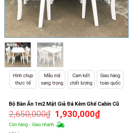
Hình chụp
Mẫu mã
Cam kết
Giao hàng
thực tế
sang trọng
chất lượng
toàn quốc
Bộ Bàn Ăn 1m2 Mặt Giả Đá Kèm Ghế Cabin Cũ
Giá
Giá
2,650,000
₫
1,930,000
₫
gốc
hiện
Còn hàng - Giao nhanh
là:
tại