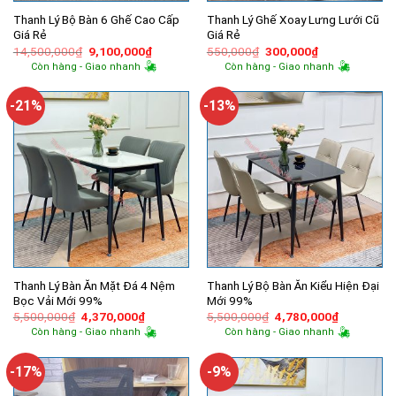
Thanh Lý Bộ Bàn 6 Ghế Cao Cấp
Thanh Lý Ghế Xoay Lưng Lưới Cũ
Giá Rẻ
Giá Rẻ
Giá
Giá
Giá
Giá
14,500,000
₫
9,100,000
₫
550,000
₫
300,000
₫
gốc
hiện
gốc
hiện
Còn hàng - Giao nhanh
Còn hàng - Giao nhanh
là:
tại
là:
tại
14,500,000₫.
là:
550,000₫.
là:
9,100,000₫.
300,000₫.
-21%
-13%
Thanh Lý Bàn Ăn Mặt Đá 4 Nệm
Thanh Lý Bộ Bàn Ăn Kiểu Hiện Đại
Bọc Vải Mới 99%
Mới 99%
Giá
Giá
Giá
Giá
5,500,000
₫
4,370,000
₫
5,500,000
₫
4,780,000
₫
gốc
hiện
gốc
hiện
Còn hàng - Giao nhanh
Còn hàng - Giao nhanh
là:
tại
là:
tại
5,500,000₫.
là:
5,500,000₫.
là:
4,370,000₫.
4,780,000
-17%
-9%