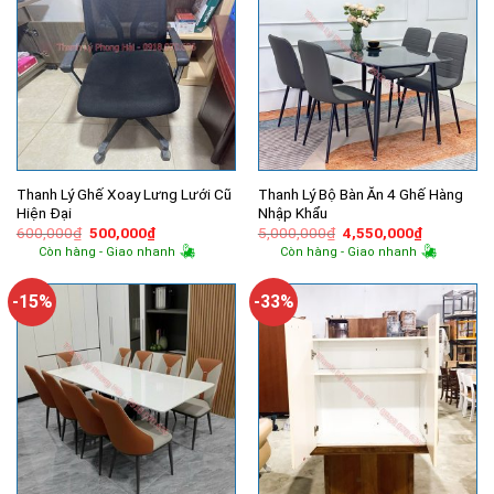
Thanh Lý Ghế Xoay Lưng Lưới Cũ
Thanh Lý Bộ Bàn Ăn 4 Ghế Hàng
Hiện Đại
Nhập Khẩu
Giá
Giá
Giá
Giá
600,000
₫
500,000
₫
5,000,000
₫
4,550,000
₫
gốc
hiện
gốc
hiện
Còn hàng - Giao nhanh
Còn hàng - Giao nhanh
là:
tại
là:
tại
600,000₫.
là:
5,000,000₫.
là:
500,000₫.
4,550,000
-15%
-33%