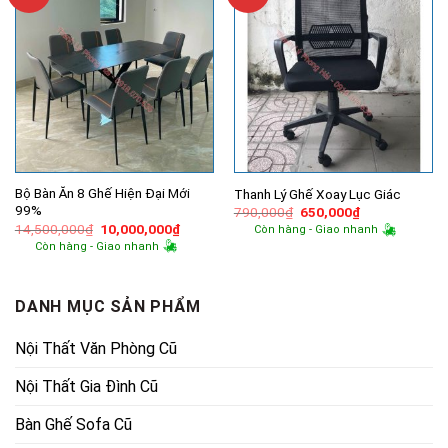
Bộ Bàn Ăn 8 Ghế Hiện Đại Mới
Thanh Lý Ghế Xoay Lục Giác
99%
Giá
Giá
790,000
₫
650,000
₫
gốc
hiện
Giá
Giá
14,500,000
₫
10,000,000
₫
Còn hàng - Giao nhanh
là:
tại
gốc
hiện
Còn hàng - Giao nhanh
790,000₫.
là:
là:
tại
650,000₫.
14,500,000₫.
là:
10,000,000₫.
DANH MỤC SẢN PHẨM
Nội Thất Văn Phòng Cũ
Nội Thất Gia Đình Cũ
Bàn Ghế Sofa Cũ