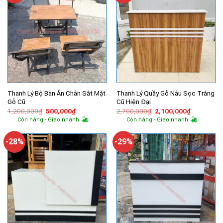
Thanh Lý Bộ Bàn Ăn Chân Sắt Mặt
Thanh Lý Quầy Gỗ Nâu Sọc Trắng
Gỗ Cũ
Cũ Hiện Đại
Giá
Giá
Giá
Giá
1,200,000
₫
500,000
₫
2,700,000
₫
2,100,000
₫
gốc
hiện
gốc
hiện
Còn hàng - Giao nhanh
Còn hàng - Giao nhanh
là:
tại
là:
tại
1,200,000₫.
là:
2,700,000₫.
là:
500,000₫.
2,100,000
-28%
-29%