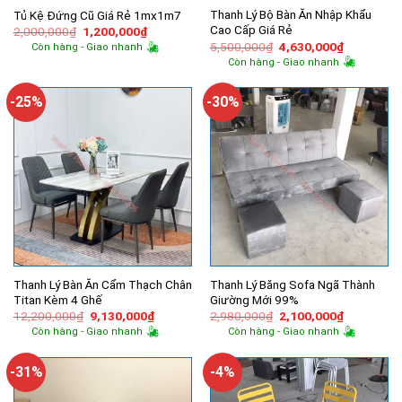
Thanh Lý Bộ Bàn Ăn Nhập Khẩu
Tủ Kệ Đứng Cũ Giá Rẻ 1mx1m7
Cao Cấp Giá Rẻ
Giá
Giá
2,000,000
₫
1,200,000
₫
gốc
hiện
Giá
Giá
5,500,000
₫
4,630,000
₫
Còn hàng - Giao nhanh
là:
tại
gốc
hiện
Còn hàng - Giao nhanh
2,000,000₫.
là:
là:
tại
1,200,000₫.
5,500,000₫.
là:
4,630,000
-25%
-30%
Thanh Lý Bàn Ăn Cẩm Thạch Chân
Thanh Lý Băng Sofa Ngã Thành
Titan Kèm 4 Ghế
Giường Mới 99%
Giá
Giá
Giá
Giá
12,200,000
₫
9,130,000
₫
2,980,000
₫
2,100,000
₫
gốc
hiện
gốc
hiện
Còn hàng - Giao nhanh
Còn hàng - Giao nhanh
là:
tại
là:
tại
12,200,000₫.
là:
2,980,000₫.
là:
9,130,000₫.
2,100,000
-31%
-4%