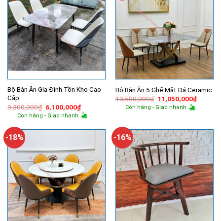
Bộ Bàn Ăn Gia Đình Tồn Kho Cao
Bộ Bàn Ăn 5 Ghế Mặt Đá Ceramic
Cấp
Giá
Giá
13,500,000
₫
11,050,000
₫
gốc
hiện
Giá
Giá
9,300,000
₫
6,100,000
₫
Còn hàng - Giao nhanh
là:
tại
gốc
hiện
Còn hàng - Giao nhanh
13,500,000₫.
là:
là:
tại
11,050,
9,300,000₫.
là:
6,100,000₫.
-18%
-16%