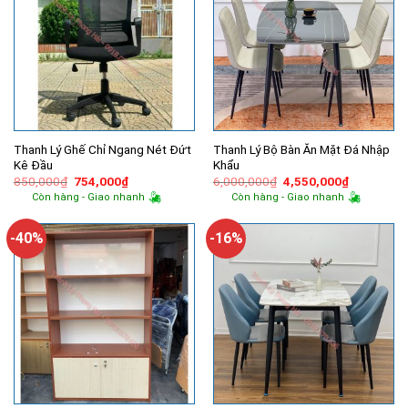
Thanh Lý Ghế Chỉ Ngang Nét Đứt
Thanh Lý Bộ Bàn Ăn Mặt Đá Nhập
Kê Đầu
Khẩu
Giá
Giá
Giá
Giá
850,000
₫
754,000
₫
6,000,000
₫
4,550,000
₫
gốc
hiện
gốc
hiện
Còn hàng - Giao nhanh
Còn hàng - Giao nhanh
là:
tại
là:
tại
850,000₫.
là:
6,000,000₫.
là:
754,000₫.
4,550,000
-40%
-16%