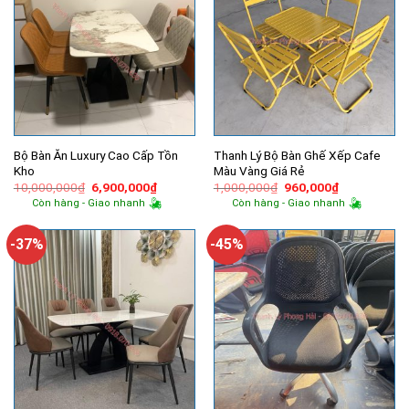
Bộ Bàn Ăn Luxury Cao Cấp Tồn
Thanh Lý Bộ Bàn Ghế Xếp Cafe
Kho
Màu Vàng Giá Rẻ
Giá
Giá
Giá
Giá
10,000,000
₫
6,900,000
₫
1,000,000
₫
960,000
₫
gốc
hiện
gốc
hiện
Còn hàng - Giao nhanh
Còn hàng - Giao nhanh
là:
tại
là:
tại
10,000,000₫.
là:
1,000,000₫.
là:
6,900,000₫.
960,000₫.
-37%
-45%