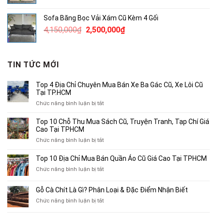
gốc
hiện
là:
tại
Sofa Băng Bọc Vải Xám Cũ Kèm 4 Gối
1,230,000₫.
là:
Giá
Giá
4,150,000
₫
2,500,000
₫
750,000₫.
gốc
hiện
là:
tại
4,150,000₫.
là:
TIN TỨC MỚI
2,500,000₫.
Top 4 Địa Chỉ Chuyên Mua Bán Xe Ba Gác Cũ, Xe Lôi Cũ
Tại TP.HCM
ở
Chức năng bình luận bị tắt
Top
4
Top 10 Chỗ Thu Mua Sách Cũ, Truyện Tranh, Tạp Chí Giá
Địa
Cao Tại TPHCM
Chỉ
ở
Chức năng bình luận bị tắt
Chuyên
Top
Mua
10
Top 10 Địa Chỉ Mua Bán Quần Áo Cũ Giá Cao Tại TPHCM
Bán
Chỗ
Xe
ở
Chức năng bình luận bị tắt
Thu
Ba
Top
Mua
Gác
10
Gỗ Cà Chít Là Gì? Phân Loại & Đặc Điểm Nhận Biết
Sách
Cũ,
Địa
Cũ,
ở
Chức năng bình luận bị tắt
Xe
Chỉ
Truyện
Gỗ
Lôi
Mua
Tranh,
Cà