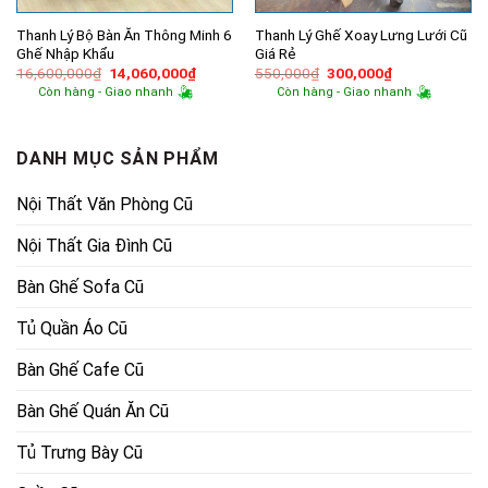
Thanh Lý Bộ Bàn Ăn Thông Minh 6
Thanh Lý Ghế Xoay Lưng Lưới Cũ
Ghế Nhập Khẩu
Giá Rẻ
Giá
Giá
Giá
Giá
16,600,000
₫
14,060,000
₫
550,000
₫
300,000
₫
gốc
hiện
gốc
hiện
Còn hàng - Giao nhanh
Còn hàng - Giao nhanh
là:
tại
là:
tại
16,600,000₫.
là:
550,000₫.
là:
14,060,000₫.
300,000₫.
DANH MỤC SẢN PHẨM
Nội Thất Văn Phòng Cũ
Nội Thất Gia Đình Cũ
Bàn Ghế Sofa Cũ
Tủ Quần Áo Cũ
Bàn Ghế Cafe Cũ
Bàn Ghế Quán Ăn Cũ
Tủ Trưng Bày Cũ