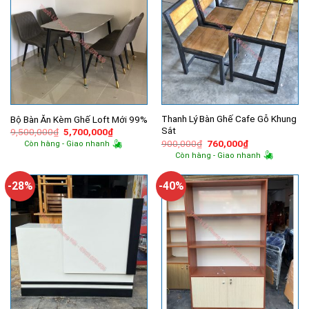
Thanh Lý Bàn Ghế Cafe Gỗ Khung
Bộ Bàn Ăn Kèm Ghế Loft Mới 99%
Sắt
Giá
Giá
9,500,000
₫
5,700,000
₫
gốc
hiện
Giá
Giá
900,000
₫
760,000
₫
Còn hàng - Giao nhanh
là:
tại
gốc
hiện
Còn hàng - Giao nhanh
9,500,000₫.
là:
là:
tại
5,700,000₫.
900,000₫.
là:
760,000₫.
-28%
-40%