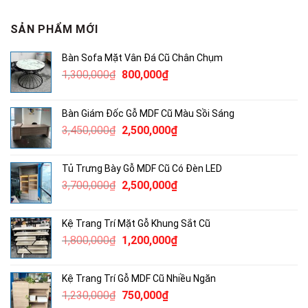
SẢN PHẨM MỚI
Bàn Sofa Mặt Vân Đá Cũ Chân Chụm
Giá
Giá
1,300,000
₫
800,000
₫
gốc
hiện
là:
tại
Bàn Giám Đốc Gỗ MDF Cũ Màu Sồi Sáng
1,300,000₫.
là:
Giá
Giá
3,450,000
₫
2,500,000
₫
800,000₫.
gốc
hiện
là:
tại
Tủ Trưng Bày Gỗ MDF Cũ Có Đèn LED
3,450,000₫.
là:
Giá
Giá
3,700,000
₫
2,500,000
₫
2,500,000₫.
gốc
hiện
là:
tại
Kệ Trang Trí Mặt Gỗ Khung Sắt Cũ
3,700,000₫.
là:
Giá
Giá
1,800,000
₫
1,200,000
₫
2,500,000₫.
gốc
hiện
là:
tại
Kệ Trang Trí Gỗ MDF Cũ Nhiều Ngăn
1,800,000₫.
là:
Giá
Giá
1,230,000
₫
750,000
₫
1,200,000₫.