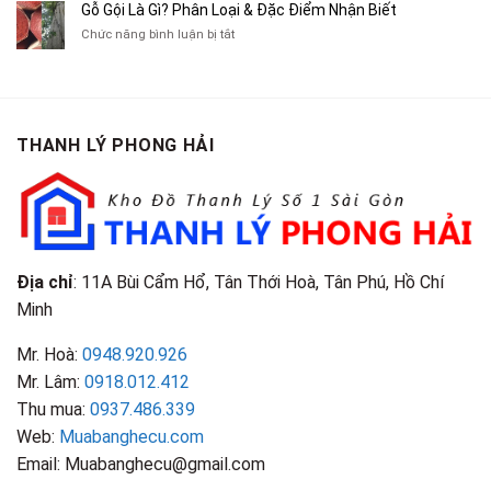
Cũ
Bán
Gỗ Gội Là Gì? Phân Loại & Đặc Điểm Nhận Biết
Tạp
Chít
Tại
Quần
Chí
ở
Chức năng bình luận bị tắt
Là
TP.HCM
Áo
Giá
Gỗ
Gì?
Cũ
Cao
Gội
Phân
Giá
Tại
Là
Loại
Cao
TPHCM
Gì?
&
Tại
Phân
Đặc
TPHCM
THANH LÝ PHONG HẢI
Loại
Điểm
&
Nhận
Đặc
Biết
Điểm
Nhận
Biết
Địa chỉ
: 11A Bùi Cẩm Hổ, Tân Thới Hoà, Tân Phú, Hồ Chí
Minh
Mr. Hoà:
0948.920.926
Mr. Lâm:
0918.012.412
Thu mua:
0937.486.339
Web:
Muabanghecu.com
Email: Muabanghecu@gmail.com