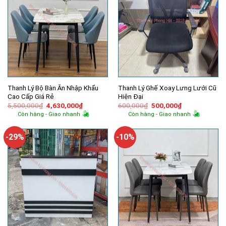
Thanh Lý Bộ Bàn Ăn Nhập Khẩu
Thanh Lý Ghế Xoay Lưng Lưới Cũ
Cao Cấp Giá Rẻ
Hiện Đại
Giá
Giá
Giá
Giá
5,500,000
₫
4,630,000
₫
600,000
₫
500,000
₫
gốc
hiện
gốc
hiện
Còn hàng - Giao nhanh
Còn hàng - Giao nhanh
là:
tại
là:
tại
5,500,000₫.
là:
600,000₫.
là:
4,630,000₫.
500,000₫.
-29%
-10%