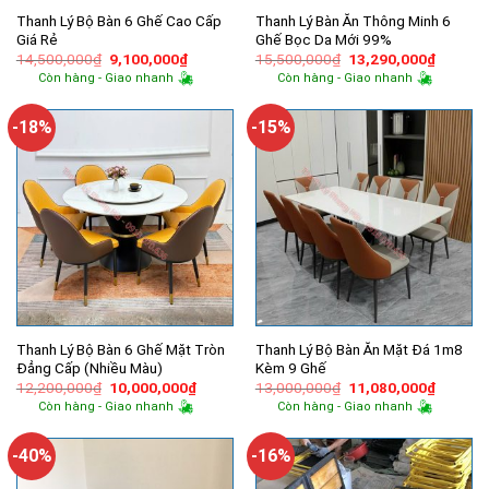
Thanh Lý Bộ Bàn 6 Ghế Cao Cấp
Thanh Lý Bàn Ăn Thông Minh 6
Giá Rẻ
Ghế Bọc Da Mới 99%
Giá
Giá
Giá
Giá
14,500,000
₫
9,100,000
₫
15,500,000
₫
13,290,000
₫
gốc
hiện
gốc
hiện
Còn hàng - Giao nhanh
Còn hàng - Giao nhanh
là:
tại
là:
tại
14,500,000₫.
là:
15,500,000₫.
là:
9,100,000₫.
13,290,
-18%
-15%
Thanh Lý Bộ Bàn 6 Ghế Mặt Tròn
Thanh Lý Bộ Bàn Ăn Mặt Đá 1m8
Đẳng Cấp (Nhiều Màu)
Kèm 9 Ghế
Giá
Giá
Giá
Giá
12,200,000
₫
10,000,000
₫
13,000,000
₫
11,080,000
₫
gốc
hiện
gốc
hiện
Còn hàng - Giao nhanh
Còn hàng - Giao nhanh
là:
tại
là:
tại
12,200,000₫.
là:
13,000,000₫.
là:
10,000,000₫.
11,080,
-40%
-16%