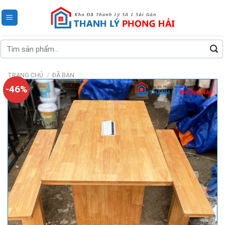
Skip
to
content
Tìm
kiếm:
TRANG CHỦ
/
ĐÃ BÁN
-46%