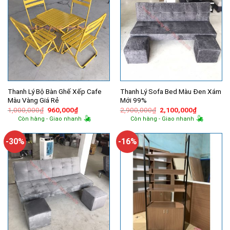
Thanh Lý Bộ Bàn Ghế Xếp Cafe
Thanh Lý Sofa Bed Màu Đen Xám
Màu Vàng Giá Rẻ
Mới 99%
Giá
Giá
Giá
Giá
1,000,000
₫
960,000
₫
2,900,000
₫
2,100,000
₫
gốc
hiện
gốc
hiện
Còn hàng - Giao nhanh
Còn hàng - Giao nhanh
là:
tại
là:
tại
1,000,000₫.
là:
2,900,000₫.
là:
960,000₫.
2,100,000
-30%
-16%