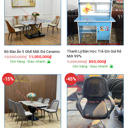
Thanh Lý Bàn Học Trẻ Em Giá Rẻ
Bộ Bàn Ăn 5 Ghế Mặt Đá Ceramic
Mới 99%
Giá
Giá
13,500,000
₫
11,050,000
₫
gốc
hiện
Giá
Giá
1,250,000
₫
850,000
₫
Còn hàng - Giao nhanh
là:
tại
gốc
hiện
Còn hàng - Giao nhanh
13,500,000₫.
là:
là:
tại
11,050,000₫.
1,250,000₫.
là:
850,000₫.
-15%
-45%