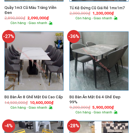
Quầy 1m3 Cũ Màu Trắng Viền
Tủ Kệ Đứng Cũ Giá Rẻ 1mx1m7
Đen
Giá
Giá
2,000,000
₫
1,200,000
₫
gốc
hiện
Giá
Giá
2,890,000
₫
2,090,000
₫
Còn hàng - Giao nhanh
là:
tại
gốc
hiện
Còn hàng - Giao nhanh
2,000,000₫.
là:
là:
tại
1,200,000
2,890,000₫.
là:
2,090,000₫.
-27%
-36%
Bộ Bàn Ăn Mặt Đá 4 Ghế Đẹp
Bộ Bàn Ăn 8 Ghế Mặt Đá Cao Cấp
99%
Giá
Giá
14,500,000
₫
10,600,000
₫
gốc
hiện
Giá
Giá
9,200,000
₫
5,900,000
₫
Còn hàng - Giao nhanh
là:
tại
gốc
hiện
Còn hàng - Giao nhanh
14,500,000₫.
là:
là:
tại
10,600,000₫.
9,200,000₫.
là:
5,900,000
-4%
-28%