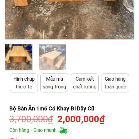
Hình chụp
Mẫu mã
Cam kết
Giao hàng
thực tế
sang trọng
chất lượng
toàn quốc
Bộ Bàn Ăn 1m6 Có Khay Đi Dây Cũ
Giá
Giá
3,700,000
₫
2,000,000
₫
gốc
hiện
Còn hàng - Giao nhanh
là:
tại