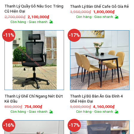
Thanh Lý Quầy Gỗ Nâu Sọc Trắng
Thanh Lý Bàn Ghế Cafe Gỗ Gía Rẻ
Cũ Hiện Đại
Giá
Giá
1,950,000
₫
1,800,000
₫
gốc
hiện
Giá
Giá
2,700,000
₫
2,100,000
₫
Còn hàng - Giao nhanh
là:
tại
gốc
hiện
Còn hàng - Giao nhanh
1,950,000₫.
là:
là:
tại
1,800,000
2,700,000₫.
là:
2,100,000₫.
-11%
-17%
Thanh Lý Ghế Chỉ Ngang Nét Đứt
Thanh Lý Bộ Bàn Ăn Gia Đình 4
Kê Đầu
Ghế Hiện Đại
Giá
Giá
Giá
Giá
850,000
₫
754,000
₫
5,000,000
₫
4,160,000
₫
gốc
hiện
gốc
hiện
Còn hàng - Giao nhanh
Còn hàng - Giao nhanh
là:
tại
là:
tại
850,000₫.
là:
5,000,000₫.
là:
754,000₫.
4,160,000
-16%
-17%