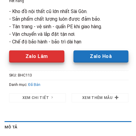
Hết hàng
3,700,000₫.
là:
- Kho đồ nội thất cũ lớn nhất Sài Gòn.
2,000,00
- Sản phẩm chất lượng luôn được đảm bảo.
- Tân trang - vệ sinh - quấn PE khi giao hàng.
- Vận chuyển và lắp đặt tận nơi.
- Chế độ bảo hành - bảo trì dài hạn
Zalo Lâm
Zalo Hoà
SKU:
BHC113
Danh mục:
Đã Bán
XEM CHI TIẾT
XEM THÊM MẪU
MÔ TẢ