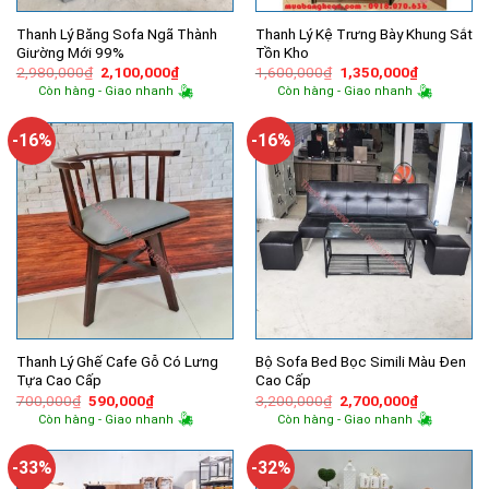
Thanh Lý Băng Sofa Ngã Thành
Thanh Lý Kệ Trưng Bày Khung Sắt
Giường Mới 99%
Tồn Kho
Giá
Giá
Giá
Giá
2,980,000
₫
2,100,000
₫
1,600,000
₫
1,350,000
₫
gốc
hiện
gốc
hiện
Còn hàng - Giao nhanh
Còn hàng - Giao nhanh
là:
tại
là:
tại
2,980,000₫.
là:
1,600,000₫.
là:
2,100,000₫.
1,350,000
-16%
-16%
Thanh Lý Ghế Cafe Gỗ Có Lưng
Bộ Sofa Bed Bọc Simili Màu Đen
Tựa Cao Cấp
Cao Cấp
Giá
Giá
Giá
Giá
700,000
₫
590,000
₫
3,200,000
₫
2,700,000
₫
gốc
hiện
gốc
hiện
Còn hàng - Giao nhanh
Còn hàng - Giao nhanh
là:
tại
là:
tại
700,000₫.
là:
3,200,000₫.
là:
590,000₫.
2,700,000
-33%
-32%