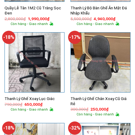
Quầy Lễ Tân 1M2 Cũ Trắng Sọc
Thanh Lý Bộ Bàn Ghế Ăn Mặt Đá
Đen
Nhập Khẩu
Giá
Giá
Giá
Giá
2,800,000
₫
1,990,000
₫
5,500,000
₫
4,940,000
₫
gốc
hiện
gốc
hiện
Còn hàng - Giao nhanh
Còn hàng - Giao nhanh
là:
tại
là:
tại
2,800,000₫.
là:
5,500,000₫.
là:
1,990,000₫.
4,940,000
-18%
-17%
Thanh Lý Ghế Chân Xoay Cũ Giá
Thanh Lý Ghế Xoay Lục Giác
Rẻ
Giá
Giá
790,000
₫
650,000
₫
gốc
hiện
Giá
Giá
300,000
₫
250,000
₫
Còn hàng - Giao nhanh
là:
tại
gốc
hiện
Còn hàng - Giao nhanh
790,000₫.
là:
là:
tại
650,000₫.
300,000₫.
là:
250,000₫.
-18%
-32%