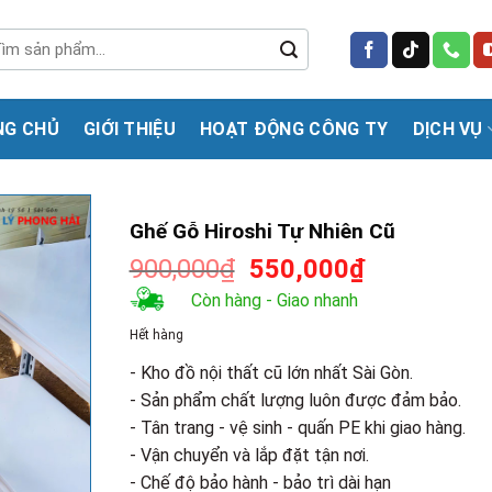
m
m:
NG CHỦ
GIỚI THIỆU
HOẠT ĐỘNG CÔNG TY
DỊCH VỤ
Ghế Gỗ Hiroshi Tự Nhiên Cũ
Giá
Giá
900,000
₫
550,000
₫
gốc
hiện
Còn hàng - Giao nhanh
là:
tại
Hết hàng
900,000₫.
là:
550,000₫.
- Kho đồ nội thất cũ lớn nhất Sài Gòn.
- Sản phẩm chất lượng luôn được đảm bảo.
- Tân trang - vệ sinh - quấn PE khi giao hàng.
- Vận chuyển và lắp đặt tận nơi.
- Chế độ bảo hành - bảo trì dài hạn