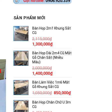
Gọi hotline:
0906.920.339
SẢN PHẨM MỚI
Bàn Họp 2m1 Khung Sắt
Cũ
2,115,000
₫
Giá
Giá
1,300,000
₫
gốc
hiện
Bàn Họp Dài 2m4 Cũ Mặt
là:
tại
Gỗ Chân Sắt (Nhiều
2,115,000₫.
là:
Màu)
1,300,000₫.
2,000,000
₫
Giá
Giá
1,400,000
₫
gốc
hiện
Bàn Làm Việc 1m6 Mặt
là:
tại
Gỗ Khung Sắt Cũ
2,000,000₫.
là:
Giá
Giá
1,050,000
₫
850,000
₫
1,400,000₫.
gốc
hiện
Bàn Họp Chân Chữ U 3m
là:
tại
Cũ
1,050,000₫.
là: