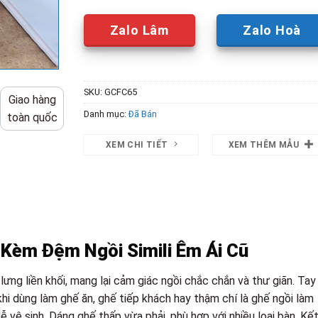
Zalo Lâm
Zalo Hoà
SKU:
GCFC65
Giao hàng
Danh mục:
Đã Bán
toàn quốc
XEM CHI TIẾT
XEM THÊM MẪU
 Kèm Đệm Ngồi Simili Êm Ái Cũ
lưng liền khối, mang lại cảm giác ngồi chắc chắn và thư giãn. Tay 
khi dùng làm ghế ăn, ghế tiếp khách hay thậm chí là ghế ngồi làm
ễ vệ sinh. Dáng ghế thấp vừa phải, phù hợp với nhiều loại bàn. Kế