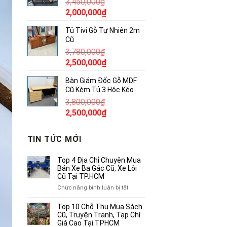
3,450,000
₫
850,000₫.
Giá
Giá
2,000,000
₫
gốc
hiện
Tủ Tivi Gỗ Tự Nhiên 2m
là:
tại
Cũ
3,450,000₫.
là:
3,780,000
₫
2,000,000₫.
Giá
Giá
2,500,000
₫
gốc
hiện
Bàn Giám Đốc Gỗ MDF
là:
tại
Cũ Kèm Tủ 3 Hộc Kéo
3,780,000₫.
là:
3,800,000
₫
2,500,000₫.
Giá
Giá
2,500,000
₫
gốc
hiện
là:
tại
TIN TỨC MỚI
3,800,000₫.
là:
2,500,000₫.
Top 4 Địa Chỉ Chuyên Mua
Bán Xe Ba Gác Cũ, Xe Lôi
Cũ Tại TP.HCM
ở
Chức năng bình luận bị tắt
Top
4
Top 10 Chỗ Thu Mua Sách
Địa
Cũ, Truyện Tranh, Tạp Chí
Chỉ
Giá Cao Tại TPHCM