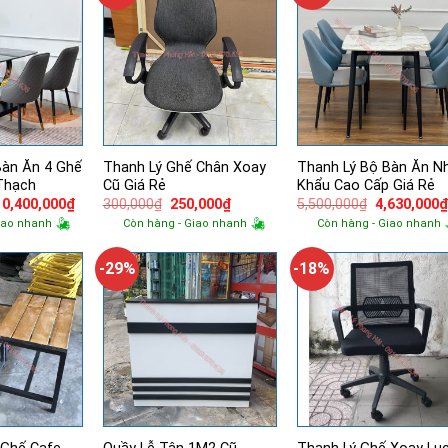
Bàn Ăn 4 Ghế
Thanh Lý Ghế Chân Xoay
Thanh Lý Bộ Bàn Ăn N
Thạch
Cũ Giá Rẻ
Khẩu Cao Cấp Giá Rẻ
Giá
Giá
Giá
Giá
Giá
10,400,000
₫
300,000
₫
250,000
₫
5,500,000
₫
4,630,000
gốc
hiện
gốc
hiện
gốc
iao nhanh
Còn hàng - Giao nhanh
Còn hàng - Giao nhanh
à:
tại
là:
tại
là:
12,700,000₫.
là:
300,000₫.
là:
5,500,000₫.
10,400,000₫.
250,000₫.
-29%
-18%