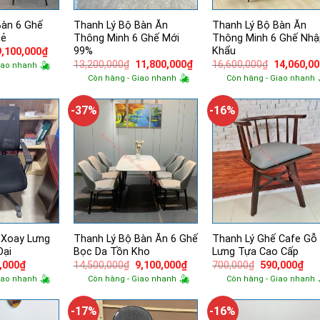
Bàn 6 Ghế
Thanh Lý Bộ Bàn Ăn
Thanh Lý Bộ Bàn Ăn
Rẻ
Thông Minh 6 Ghế Mới
Thông Minh 6 Ghế Nhậ
99%
Khẩu
Giá
Giá
9,100,000
₫
gốc
hiện
Giá
Giá
Giá
13,200,000
₫
11,800,000
₫
16,600,000
₫
14,060,0
iao nhanh
à:
tại
gốc
hiện
gốc
Còn hàng - Giao nhanh
Còn hàng - Giao nhanh
14,500,000₫.
là:
là:
tại
là:
9,100,000₫.
13,200,000₫.
là:
16,600,00
11,800,000₫.
-37%
-16%
 Xoay Lưng
Thanh Lý Bộ Bàn Ăn 6 Ghế
Thanh Lý Ghế Cafe Gỗ
Đại
Bọc Da Tồn Kho
Lưng Tựa Cao Cấp
Giá
Giá
Giá
Giá
Giá
,000
₫
14,500,000
₫
9,100,000
₫
700,000
₫
590,000
₫
hiện
gốc
hiện
gốc
hiệ
iao nhanh
Còn hàng - Giao nhanh
Còn hàng - Giao nhanh
tại
là:
tại
là:
tại
,000₫.
là:
14,500,000₫.
là:
700,000₫.
là:
500,000₫.
9,100,000₫.
590
-17%
-16%