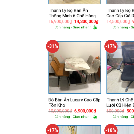
Thanh Lý Bộ Bàn Ăn
Thanh Lý Bộ 
Thông Minh 6 Ghế Hàng
Cao Cấp Giá 
Giá
Giá
16,900,000
₫
14,300,000
₫
14,500,000
₫
gốc
hiện
Còn hàng - Giao nhanh
Còn hàng - G
là:
tại
l
16,900,000₫.
là:
14,300,000₫.
-31%
-17%
Bộ Bàn Ăn Luxury Cao Cấp
Thanh Lý Ghế
Tồn Kho
Lưới Cũ Hiện 
Giá
Giá
Giá
10,000,000
₫
6,900,000
₫
600,000
₫
500
gốc
hiện
gốc
Còn hàng - Giao nhanh
Còn hàng - G
là:
tại
là:
10,000,000₫.
là:
600
6,900,000₫.
-17%
-18%