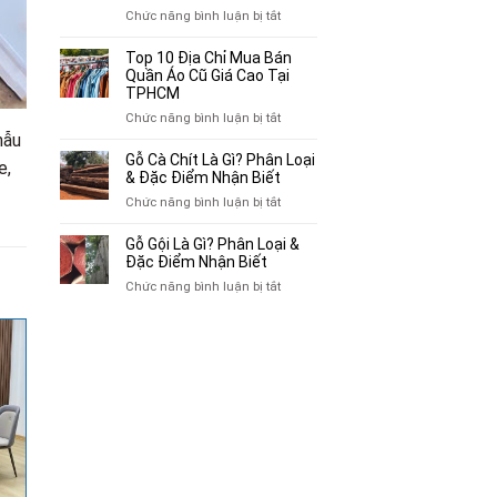
Chuyên
ở
Chức năng bình luận bị tắt
Mua
Top
Bán
10
Top 10 Địa Chỉ Mua Bán
Xe
Chỗ
Quần Áo Cũ Giá Cao Tại
Ba
Thu
TPHCM
Gác
Mua
ở
Chức năng bình luận bị tắt
Cũ,
Sách
Top
mẫu
Xe
Cũ,
10
Gỗ Cà Chít Là Gì? Phân Loại
Lôi
e,
Truyện
Địa
& Đặc Điểm Nhận Biết
Cũ
Tranh,
Chỉ
Tại
ở
Chức năng bình luận bị tắt
Tạp
Mua
TP.HCM
Gỗ
Chí
Bán
Cà
Giá
Gỗ Gội Là Gì? Phân Loại &
Quần
Chít
Đặc Điểm Nhận Biết
Cao
Áo
Là
Tại
ở
Chức năng bình luận bị tắt
Cũ
Gì?
TPHCM
Gỗ
Giá
Phân
Gội
Cao
Loại
Là
Tại
&
Gì?
TPHCM
Đặc
Phân
Điểm
Loại
Nhận
&
Biết
Đặc
Điểm
Nhận
Biết