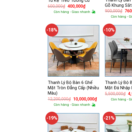
Thanh Lý Bàn
Tủ Kệ Treo Tường Cũ
Gỗ Khung Sắt
Giá
Giá
600,000
₫
400,000
₫
gốc
hiện
Giá
900,000
₫
760
Còn hàng - Giao nhanh
là:
tại
gốc
Còn hàng - G
600,000₫.
là:
là:
400,000₫.
900
-18%
-10%
Thanh Lý Bộ Bàn 6 Ghế
Thanh Lý Bộ 
Mặt Tròn Đẳng Cấp (Nhiều
Mặt Đá Nhập
Màu)
Gi
5,500,000
₫
4
g
Giá
Giá
12,200,000
₫
10,000,000
₫
Còn hàng - G
là:
gốc
hiện
Còn hàng - Giao nhanh
5,
là:
tại
12,200,000₫.
là:
10,000,000₫.
-19%
-21%