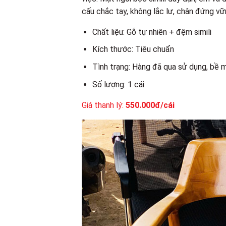
cấu chắc tay, không lắc lư, chân đứng vữn
Chất liệu: Gỗ tự nhiên + đệm simili
Kích thước: Tiêu chuẩn
Tình trạng: Hàng đã qua sử dụng, bề 
Số lượng: 1 cái
Giá thanh lý:
550.000đ/cái