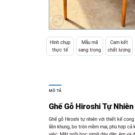
Hình chụp
Mẫu mã
Cam kết
thực tế
sang trọng
chất lượng
MÔ TẢ
Ghế Gỗ Hiroshi Tự Nhiên
Ghế gỗ Hiroshi tự nhiên với thiết kế cong 
liền khung, bo tròn mềm mại, phù hợp cả 
việc. Mặt ngồi bọc simili dày dặn, êm và d