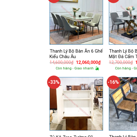
Thanh Lý Bộ Bàn Ăn 6 Ghế
Thanh Lý Bộ 
Kiểu Châu Âu
Mặt Đá Cẩm 
Giá
Giá
14,600,000
₫
12,060,000
₫
12,700,000
₫
gốc
hiện
Còn hàng - Giao nhanh
Còn hàng - G
là:
tại
l
14,600,000₫.
là:
12,060,000₫.
-33%
-16%