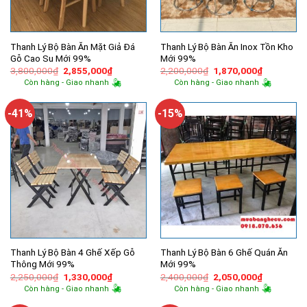
Thanh Lý Bộ Bàn Ăn Mặt Giả Đá
Thanh Lý Bộ Bàn Ăn Inox Tồn Kho
Gỗ Cao Su Mới 99%
Mới 99%
Giá
Giá
Giá
Giá
3,800,000
₫
2,855,000
₫
2,200,000
₫
1,870,000
₫
gốc
hiện
gốc
hiện
Còn hàng - Giao nhanh
Còn hàng - Giao nhanh
là:
tại
là:
tại
3,800,000₫.
là:
2,200,000₫.
là:
2,855,000₫.
1,870,000
-41%
-15%
Thanh Lý Bộ Bàn 4 Ghế Xếp Gỗ
Thanh Lý Bộ Bàn 6 Ghế Quán Ăn
Thông Mới 99%
Mới 99%
Giá
Giá
Giá
Giá
2,250,000
₫
1,330,000
₫
2,400,000
₫
2,050,000
₫
gốc
hiện
gốc
hiện
Còn hàng - Giao nhanh
Còn hàng - Giao nhanh
là:
tại
là:
tại
2,250,000₫.
là:
2,400,000₫.
là: