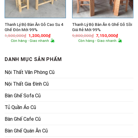
Thanh Lý Bộ Bàn Ăn Gỗ Cao Su 4
Thanh Lý Bộ Bàn Ăn 6 Ghế Gỗ Sồi
Ghế Đôn Mới 99%
Giá Rẻ Mới 99%
Giá
Giá
Giá
Giá
1,500,000
₫
1,200,000
₫
9,800,000
₫
7,150,000
₫
gốc
hiện
gốc
hiện
Còn hàng - Giao nhanh
Còn hàng - Giao nhanh
là:
tại
là:
tại
1,500,000₫.
là:
9,800,000₫.
là:
1,200,000₫.
7,150,000
DANH MỤC SẢN PHẨM
Nội Thất Văn Phòng Cũ
Nội Thất Gia Đình Cũ
Bàn Ghế Sofa Cũ
Tủ Quần Áo Cũ
Bàn Ghế Cafe Cũ
Bàn Ghế Quán Ăn Cũ