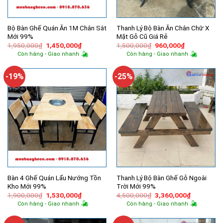
Bộ Bàn Ghế Quán Ăn 1M Chân Sắt
Thanh Lý Bộ Bàn Ăn Chân Chữ X
Mới 99%
Mặt Gỗ Cũ Giá Rẻ
Giá
Giá
Giá
Giá
1,950,000
₫
1,450,000
₫
1,500,000
₫
960,000
₫
gốc
hiện
gốc
hiện
Còn hàng - Giao nhanh
Còn hàng - Giao nhanh
là:
tại
là:
tại
1,950,000₫.
là:
1,500,000₫.
là:
1,450,000₫.
960,000₫.
-19%
-25%
Bàn 4 Ghế Quán Lẩu Nướng Tồn
Thanh Lý Bộ Bàn Ghế Gỗ Ngoài
Kho Mới 99%
Trời Mới 99%
Giá
Giá
Giá
Giá
1,900,000
₫
1,530,000
₫
4,500,000
₫
3,360,000
₫
gốc
hiện
gốc
hiện
Còn hàng - Giao nhanh
Còn hàng - Giao nhanh
là:
tại
là:
tại
1,900,000₫.
là:
4,500,000₫.
là:
1,530,000₫.
3,360,000