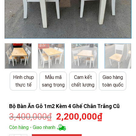
Hình chụp
Mẫu mã
Cam kết
Giao hàng
thực tế
sang trọng
chất lượng
toàn quốc
Bộ Bàn Ăn Gỗ 1m2 Kèm 4 Ghế Chân Trắng Cũ
Giá
Giá
3,400,000
₫
2,200,000
₫
gốc
hiện
Còn hàng - Giao nhanh
là:
tại