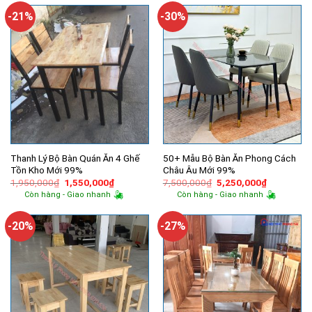
825,000₫.
1,220,000
-21%
-30%
Thanh Lý Bộ Bàn Quán Ăn 4 Ghế
50+ Mẫu Bộ Bàn Ăn Phong Cách
Tồn Kho Mới 99%
Châu Âu Mới 99%
Giá
Giá
Giá
Giá
1,950,000
₫
1,550,000
₫
7,500,000
₫
5,250,000
₫
gốc
hiện
gốc
hiện
Còn hàng - Giao nhanh
Còn hàng - Giao nhanh
là:
tại
là:
tại
1,950,000₫.
là:
7,500,000₫.
là:
1,550,000₫.
5,250,000
-20%
-27%