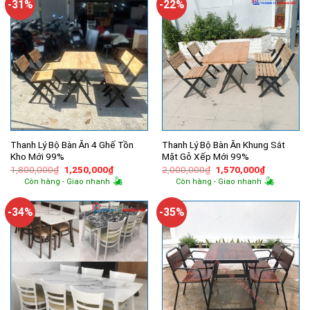
-31%
-22%
Thanh Lý Bộ Bàn Ăn 4 Ghế Tồn
Thanh Lý Bộ Bàn Ăn Khung Sắt
Kho Mới 99%
Mặt Gỗ Xếp Mới 99%
Giá
Giá
Giá
Giá
1,800,000
₫
1,250,000
₫
2,000,000
₫
1,570,000
₫
gốc
hiện
gốc
hiện
Còn hàng - Giao nhanh
Còn hàng - Giao nhanh
là:
tại
là:
tại
1,800,000₫.
là:
2,000,000₫.
là:
1,250,000₫.
1,570,000
-34%
-35%