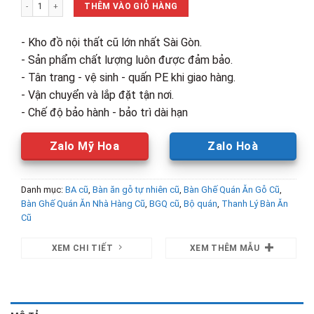
Bộ Bàn Ăn Gỗ 1m2 Kèm 4 Ghế Chân Trắng Cũ số lượng
3,400,000₫.
là:
THÊM VÀO GIỎ HÀNG
2,200,00
- Kho đồ nội thất cũ lớn nhất Sài Gòn.
- Sản phẩm chất lượng luôn được đảm bảo.
- Tân trang - vệ sinh - quấn PE khi giao hàng.
- Vận chuyển và lắp đặt tận nơi.
- Chế độ bảo hành - bảo trì dài hạn
Zalo Mỹ Hoa
Zalo Hoà
Danh mục:
BA cũ
,
Bàn ăn gỗ tự nhiên cũ
,
Bàn Ghế Quán Ăn Gỗ Cũ
,
Bàn Ghế Quán Ăn Nhà Hàng Cũ
,
BGQ cũ
,
Bộ quán
,
Thanh Lý Bàn Ăn
Cũ
XEM CHI TIẾT
XEM THÊM MẪU