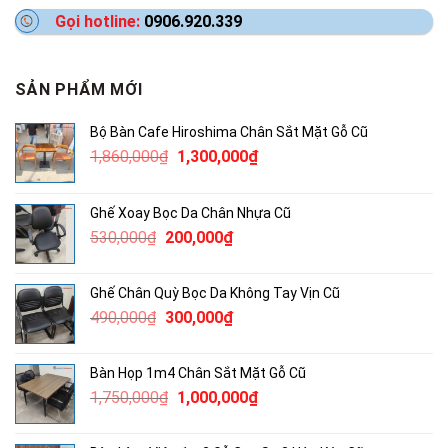
Gọi hotline:
0906.920.339
SẢN PHẨM MỚI
Bộ Bàn Cafe Hiroshima Chân Sắt Mặt Gỗ Cũ
Giá
Giá
1,860,000
₫
1,300,000
₫
gốc
hiện
là:
tại
Ghế Xoay Bọc Da Chân Nhựa Cũ
1,860,000₫.
là:
Giá
Giá
530,000
₫
200,000
₫
1,300,000₫.
gốc
hiện
là:
tại
Ghế Chân Quỳ Bọc Da Không Tay Vịn Cũ
530,000₫.
là:
Giá
Giá
490,000
₫
300,000
₫
200,000₫.
gốc
hiện
là:
tại
Bàn Họp 1m4 Chân Sắt Mặt Gỗ Cũ
490,000₫.
là:
Giá
Giá
1,750,000
₫
1,000,000
₫
300,000₫.
gốc
hiện
là:
tại