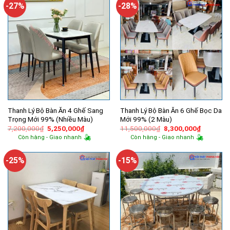
2,080,000₫.
2,350,000
-27%
-28%
Thanh Lý Bộ Bàn Ăn 4 Ghế Sang
Thanh Lý Bộ Bàn Ăn 6 Ghế Bọc Da
Trọng Mới 99% (Nhiều Màu)
Mới 99% (2 Màu)
Giá
Giá
Giá
Giá
7,200,000
₫
5,250,000
₫
11,500,000
₫
8,300,000
₫
gốc
hiện
gốc
hiện
Còn hàng - Giao nhanh
Còn hàng - Giao nhanh
là:
tại
là:
tại
7,200,000₫.
là:
11,500,000₫.
là:
5,250,000₫.
8,300,00
-25%
-15%