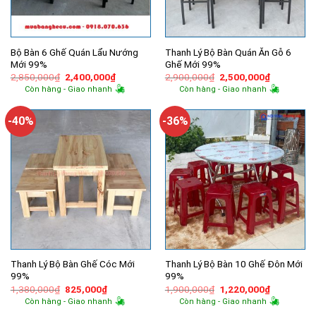
Bộ Bàn 6 Ghế Quán Lẩu Nướng
Thanh Lý Bộ Bàn Quán Ăn Gỗ 6
Mới 99%
Ghế Mới 99%
Giá
Giá
Giá
Giá
2,850,000
₫
2,400,000
₫
2,900,000
₫
2,500,000
₫
gốc
hiện
gốc
hiện
Còn hàng - Giao nhanh
Còn hàng - Giao nhanh
là:
tại
là:
tại
2,850,000₫.
là:
2,900,000₫.
là:
2,400,000₫.
2,500,000
-40%
-36%
Thanh Lý Bộ Bàn Ghế Cóc Mới
Thanh Lý Bộ Bàn 10 Ghế Đôn Mới
99%
99%
Giá
Giá
Giá
Giá
1,380,000
₫
825,000
₫
1,900,000
₫
1,220,000
₫
gốc
hiện
gốc
hiện
Còn hàng - Giao nhanh
Còn hàng - Giao nhanh
là:
tại
là:
tại
1,380,000₫.
là:
1,900,000₫.
là: