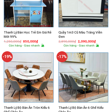
Thanh Lý Bàn Học Trẻ Em Giá Rẻ
Quầy 1m3 Cũ Màu Trắng Viền
Mới 99%
Đen
Giá
Giá
Giá
Giá
1,250,000
₫
850,000
₫
2,890,000
₫
2,090,000
₫
gốc
hiện
gốc
hiện
Còn hàng - Giao nhanh
Còn hàng - Giao nhanh
là:
tại
là:
tại
1,250,000₫.
là:
2,890,000₫.
là:
850,000₫.
2,090,000
-19%
-17%
Thanh Lý Bộ Bàn Ăn Tròn Kiểu 6
Thanh Lý Bộ Bàn Ăn 6 Ghế Kiểu
Ghế Châu Âu
Châu Âu