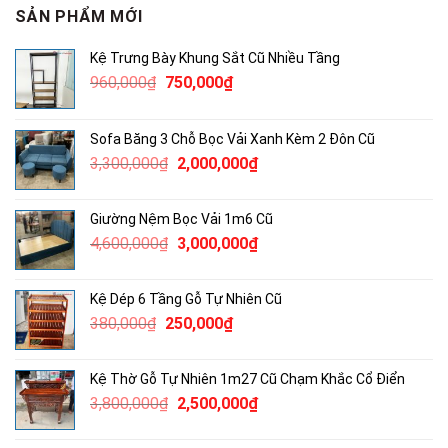
SẢN PHẨM MỚI
Kệ Trưng Bày Khung Sắt Cũ Nhiều Tầng
Giá
Giá
960,000
₫
750,000
₫
gốc
hiện
là:
tại
Sofa Băng 3 Chỗ Bọc Vải Xanh Kèm 2 Đôn Cũ
960,000₫.
là:
Giá
Giá
3,300,000
₫
2,000,000
₫
750,000₫.
gốc
hiện
là:
tại
Giường Nệm Bọc Vải 1m6 Cũ
3,300,000₫.
là:
Giá
Giá
4,600,000
₫
3,000,000
₫
2,000,000₫.
gốc
hiện
là:
tại
Kệ Dép 6 Tầng Gỗ Tự Nhiên Cũ
4,600,000₫.
là:
Giá
Giá
380,000
₫
250,000
₫
3,000,000₫.
gốc
hiện
là:
tại
Kệ Thờ Gỗ Tự Nhiên 1m27 Cũ Chạm Khắc Cổ Điển
380,000₫.
là:
Giá
Giá
3,800,000
₫
2,500,000
₫
250,000₫.
gốc
hiện
là:
tại