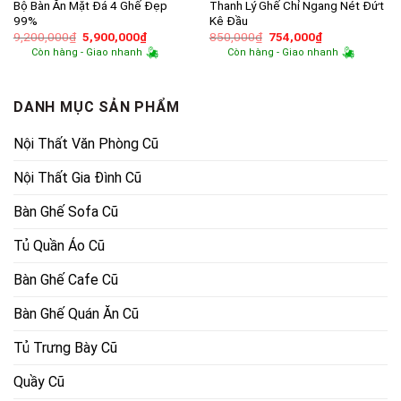
Bộ Bàn Ăn Mặt Đá 4 Ghế Đẹp
Thanh Lý Ghế Chỉ Ngang Nét Đứt
99%
Kê Đầu
Giá
Giá
Giá
Giá
9,200,000
₫
5,900,000
₫
850,000
₫
754,000
₫
gốc
hiện
gốc
hiện
Còn hàng - Giao nhanh
Còn hàng - Giao nhanh
là:
tại
là:
tại
9,200,000₫.
là:
850,000₫.
là:
5,900,000₫.
754,000₫.
DANH MỤC SẢN PHẨM
Nội Thất Văn Phòng Cũ
Nội Thất Gia Đình Cũ
Bàn Ghế Sofa Cũ
Tủ Quần Áo Cũ
Bàn Ghế Cafe Cũ
Bàn Ghế Quán Ăn Cũ
Tủ Trưng Bày Cũ
Quầy Cũ