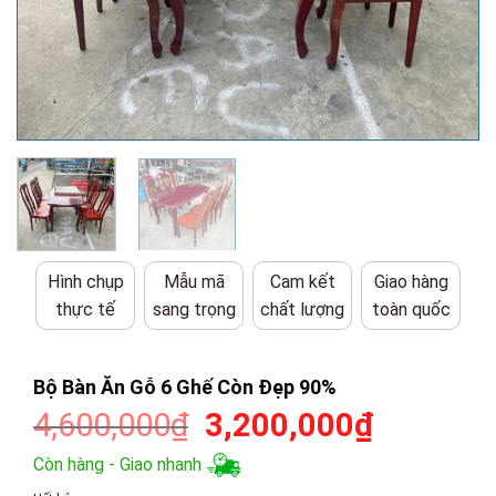
Hình chụp
Mẫu mã
Cam kết
Giao hàng
thực tế
sang trọng
chất lượng
toàn quốc
Bộ Bàn Ăn Gỗ 6 Ghế Còn Đẹp 90%
Giá
Giá
4,600,000
₫
3,200,000
₫
gốc
hiện
Còn hàng - Giao nhanh
là:
tại