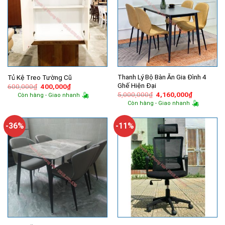
Thanh Lý Bộ Bàn Ăn Gia Đình 4
Tủ Kệ Treo Tường Cũ
Ghế Hiện Đại
Giá
Giá
600,000
₫
400,000
₫
gốc
hiện
Giá
Giá
5,000,000
₫
4,160,000
₫
Còn hàng - Giao nhanh
là:
tại
gốc
hiện
Còn hàng - Giao nhanh
600,000₫.
là:
là:
tại
400,000₫.
5,000,000₫.
là:
4,160,000
-36%
-11%