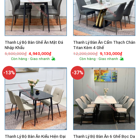
Thanh Lý Bộ Bàn Ghế Ăn Mặt Đá
Thanh Lý Bàn Ăn Cẩm Thạch Chân
Nhập Khẩu
Titan Kèm 4 Ghế
Giá
Giá
Giá
Giá
5,500,000
₫
4,940,000
₫
12,200,000
₫
9,130,000
₫
gốc
hiện
gốc
hiện
Còn hàng - Giao nhanh
Còn hàng - Giao nhanh
là:
tại
là:
tại
5,500,000₫.
là:
12,200,000₫.
là:
4,940,000₫.
9,130,00
-13%
-37%
Thanh Lý Bộ Bàn Ăn Kiểu Hiện Đại
Thanh Lý Bộ Bàn Ăn 6 Ghế Bọc Da