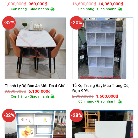
Giá
Giá
Giá
Giá
1,000,000
₫
960,000
₫
16,600,000
₫
14,060,000
₫
gốc
hiện
gốc
hiện
Còn hàng - Giao nhanh
Còn hàng - Giao nhanh
là:
tại
là:
tại
1,000,000₫.
là:
16,600,000₫.
là:
960,000₫.
14,060,
-32%
-20%
Tủ Kệ Trưng Bày Màu Trắng Cũ,
Thanh Lý Bộ Bàn Ăn Mặt Đá 4 Ghế
Đẹp 99%
Giá
Giá
9,000,000
₫
6,100,000
₫
gốc
hiện
Giá
Giá
2,000,000
₫
1,600,000
₫
Còn hàng - Giao nhanh
là:
tại
gốc
hiện
Còn hàng - Giao nhanh
9,000,000₫.
là:
là:
tại
6,100,000₫.
2,000,000₫.
là:
1,600,000
-32%
-28%