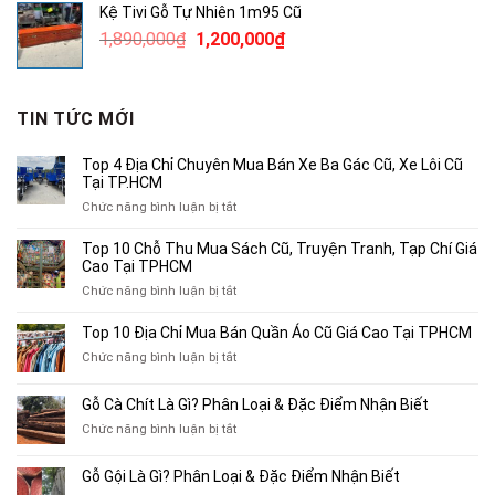
Kệ Tivi Gỗ Tự Nhiên 1m95 Cũ
3,800,000₫.
là:
Giá
Giá
1,890,000
₫
1,200,000
₫
2,500,000₫.
gốc
hiện
là:
tại
1,890,000₫.
là:
TIN TỨC MỚI
1,200,000₫.
Top 4 Địa Chỉ Chuyên Mua Bán Xe Ba Gác Cũ, Xe Lôi Cũ
Tại TP.HCM
ở
Chức năng bình luận bị tắt
Top
4
Top 10 Chỗ Thu Mua Sách Cũ, Truyện Tranh, Tạp Chí Giá
Địa
Cao Tại TPHCM
Chỉ
ở
Chức năng bình luận bị tắt
Chuyên
Top
Mua
10
Top 10 Địa Chỉ Mua Bán Quần Áo Cũ Giá Cao Tại TPHCM
Bán
Chỗ
Xe
ở
Chức năng bình luận bị tắt
Thu
Ba
Top
Mua
Gác
10
Gỗ Cà Chít Là Gì? Phân Loại & Đặc Điểm Nhận Biết
Sách
Cũ,
Địa
Cũ,
ở
Chức năng bình luận bị tắt
Xe
Chỉ
Truyện
Gỗ
Lôi
Mua
Tranh,
Cà
Cũ
Bán
Gỗ Gội Là Gì? Phân Loại & Đặc Điểm Nhận Biết
Tạp
Chít
Tại
Quần