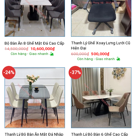
Thanh Lý Ghế Xoay Lưng Lưới Cũ
Bộ Bàn Ăn 8 Ghế Mặt Đá Cao Cấp
Hiện Đại
Giá
Giá
14,500,000
₫
10,600,000
₫
gốc
hiện
Giá
Giá
600,000
₫
500,000
₫
Còn hàng - Giao nhanh
là:
tại
gốc
hiện
Còn hàng - Giao nhanh
14,500,000₫.
là:
là:
tại
10,600,000₫.
600,000₫.
là:
500,000₫.
-24%
-37%
Thanh Lý Bộ Bàn Ăn Mặt Đá Nhập
Thanh Lý Bộ Bàn 6 Ghế Cao Cấp