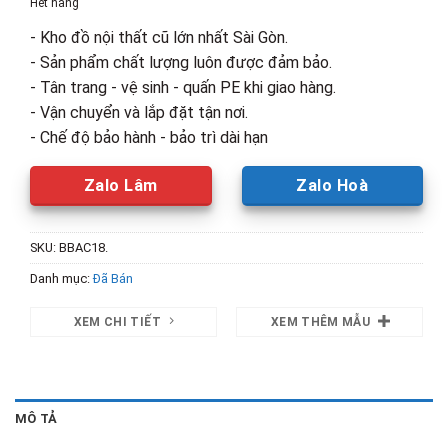
Hết hàng
4,600,000₫.
là:
- Kho đồ nội thất cũ lớn nhất Sài Gòn.
3,200,00
- Sản phẩm chất lượng luôn được đảm bảo.
- Tân trang - vệ sinh - quấn PE khi giao hàng.
- Vận chuyển và lắp đặt tận nơi.
- Chế độ bảo hành - bảo trì dài hạn
Zalo Lâm
Zalo Hoà
SKU:
BBAC18.
Danh mục:
Đã Bán
XEM CHI TIẾT
XEM THÊM MẪU
MÔ TẢ