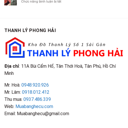
Chí
ở
Chức năng bình luận bị tắt
Là
TP.HCM
Áo
Giá
Gỗ
Gì?
Cũ
Cao
Gội
Phân
Giá
Tại
Là
Loại
Cao
TPHCM
Gì?
&
Tại
Phân
Đặc
TPHCM
THANH LÝ PHONG HẢI
Loại
Điểm
&
Nhận
Đặc
Biết
Điểm
Nhận
Biết
Địa chỉ
: 11A Bùi Cẩm Hổ, Tân Thới Hoà, Tân Phú, Hồ Chí
Minh
Mr. Hoà:
0948.920.926
Mr. Lâm:
0918.012.412
Thu mua:
0937.486.339
Web:
Muabanghecu.com
Email: Muabanghecu@gmail.com