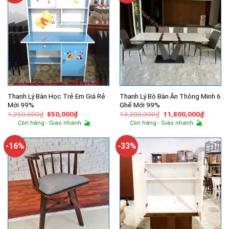
Thanh Lý Bàn Học Trẻ Em Giá Rẻ
Thanh Lý Bộ Bàn Ăn Thông Minh 6
Mới 99%
Ghế Mới 99%
Giá
Giá
Giá
Giá
1,250,000
₫
850,000
₫
13,200,000
₫
11,800,000
₫
gốc
hiện
gốc
hiện
Còn hàng - Giao nhanh
Còn hàng - Giao nhanh
là:
tại
là:
tại
1,250,000₫.
là:
13,200,000₫.
là:
850,000₫.
11,800,
-16%
-33%