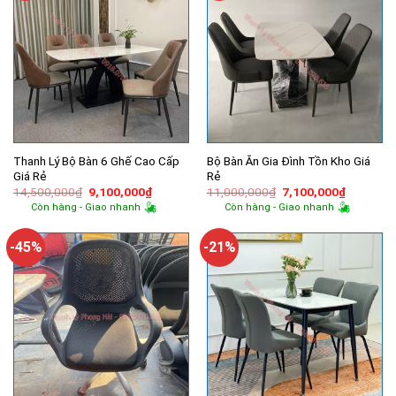
Thanh Lý Bộ Bàn 6 Ghế Cao Cấp
Bộ Bàn Ăn Gia Đình Tồn Kho Giá
Giá Rẻ
Rẻ
Giá
Giá
Giá
Giá
14,500,000
₫
9,100,000
₫
11,000,000
₫
7,100,000
₫
gốc
hiện
gốc
hiện
Còn hàng - Giao nhanh
Còn hàng - Giao nhanh
là:
tại
là:
tại
14,500,000₫.
là:
11,000,000₫.
là:
9,100,000₫.
7,100,00
-45%
-21%