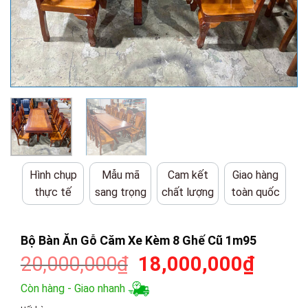
Hình chụp
Mẫu mã
Cam kết
Giao hàng
thực tế
sang trọng
chất lượng
toàn quốc
Bộ Bàn Ăn Gỗ Căm Xe Kèm 8 Ghế Cũ 1m95
Giá
Giá
20,000,000
₫
18,000,000
₫
gốc
hiện
Còn hàng - Giao nhanh
là:
tại