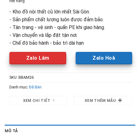
Hết hàng
20,000,000₫.
là:
- Kho đồ nội thất cũ lớn nhất Sài Gòn.
18,00
- Sản phẩm chất lượng luôn được đảm bảo.
- Tân trang - vệ sinh - quấn PE khi giao hàng.
- Vận chuyển và lắp đặt tận nơi.
- Chế độ bảo hành - bảo trì dài hạn
Zalo Lâm
Zalo Hoà
SKU:
BBAM26
Danh mục:
Đã Bán
XEM CHI TIẾT
XEM THÊM MẪU
MÔ TẢ