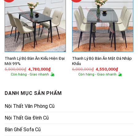
Thanh Lý Bộ Bàn Ăn Kiểu Hiện Đại
Thanh Lý Bộ Bàn Ăn Mặt Đá Nhập
Mới 99%
Khẩu
Giá
Giá
Giá
Giá
5,500,000
₫
4,780,000
₫
6,000,000
₫
4,550,000
₫
gốc
hiện
gốc
hiện
Còn hàng - Giao nhanh
Còn hàng - Giao nhanh
là:
tại
là:
tại
5,500,000₫.
là:
6,000,000₫.
là:
4,780,000₫.
4,550,000
DANH MỤC SẢN PHẨM
Nội Thất Văn Phòng Cũ
Nội Thất Gia Đình Cũ
Bàn Ghế Sofa Cũ