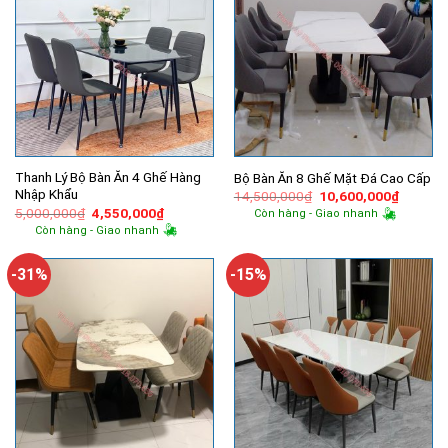
Thanh Lý Bộ Bàn Ăn 4 Ghế Hàng
Bộ Bàn Ăn 8 Ghế Mặt Đá Cao Cấp
Nhập Khẩu
Giá
Giá
14,500,000
₫
10,600,000
₫
gốc
hiện
Giá
Giá
5,000,000
₫
4,550,000
₫
Còn hàng - Giao nhanh
là:
tại
gốc
hiện
Còn hàng - Giao nhanh
14,500,000₫.
là:
là:
tại
10,600,
5,000,000₫.
là:
4,550,000₫.
-31%
-15%