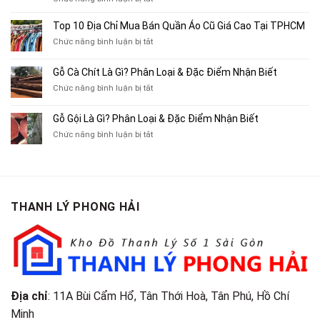
Chuyên
Top
Mua
10
Top 10 Địa Chỉ Mua Bán Quần Áo Cũ Giá Cao Tại TPHCM
Bán
Chỗ
Xe
ở
Chức năng bình luận bị tắt
Thu
Ba
Top
Mua
Gác
10
Gỗ Cà Chít Là Gì? Phân Loại & Đặc Điểm Nhận Biết
Sách
Cũ,
Địa
Cũ,
ở
Chức năng bình luận bị tắt
Xe
Chỉ
Truyện
Gỗ
Lôi
Mua
Tranh,
Cà
Cũ
Bán
Gỗ Gội Là Gì? Phân Loại & Đặc Điểm Nhận Biết
Tạp
Chít
Tại
Quần
Chí
ở
Chức năng bình luận bị tắt
Là
TP.HCM
Áo
Giá
Gỗ
Gì?
Cũ
Cao
Gội
Phân
Giá
Tại
Là
Loại
Cao
TPHCM
Gì?
&
Tại
Phân
Đặc
TPHCM
THANH LÝ PHONG HẢI
Loại
Điểm
&
Nhận
Đặc
Biết
Điểm
Nhận
Biết
Địa chỉ
: 11A Bùi Cẩm Hổ, Tân Thới Hoà, Tân Phú, Hồ Chí
Minh