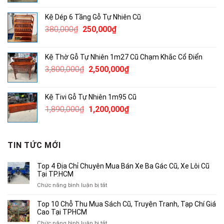
là:
tại
Kệ Dép 6 Tầng Gỗ Tự Nhiên Cũ
4,600,000₫.
là:
Giá
Giá
380,000
₫
250,000
₫
3,000,000₫.
gốc
hiện
là:
tại
Kệ Thờ Gỗ Tự Nhiên 1m27 Cũ Chạm Khắc Cổ Điển
380,000₫.
là:
Giá
Giá
3,800,000
₫
2,500,000
₫
250,000₫.
gốc
hiện
là:
tại
Kệ Tivi Gỗ Tự Nhiên 1m95 Cũ
3,800,000₫.
là:
Giá
Giá
1,890,000
₫
1,200,000
₫
2,500,000₫.
gốc
hiện
là:
tại
1,890,000₫.
là:
TIN TỨC MỚI
1,200,000₫.
Top 4 Địa Chỉ Chuyên Mua Bán Xe Ba Gác Cũ, Xe Lôi Cũ
Tại TP.HCM
ở
Chức năng bình luận bị tắt
Top
4
Top 10 Chỗ Thu Mua Sách Cũ, Truyện Tranh, Tạp Chí Giá
Địa
Cao Tại TPHCM
Chỉ
ở
Chức năng bình luận bị tắt