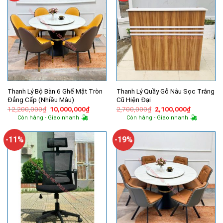
Thanh Lý Bộ Bàn 6 Ghế Mặt Tròn
Thanh Lý Quầy Gỗ Nâu Sọc Trắng
Đẳng Cấp (Nhiều Màu)
Cũ Hiện Đại
Giá
Giá
Giá
Giá
12,200,000
₫
10,000,000
₫
2,700,000
₫
2,100,000
₫
gốc
hiện
gốc
hiện
Còn hàng - Giao nhanh
Còn hàng - Giao nhanh
là:
tại
là:
tại
12,200,000₫.
là:
2,700,000₫.
là:
10,000,000₫.
2,100,000
-11%
-19%