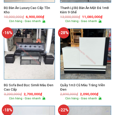
Bộ Bàn Ăn Luxury Cao Cấp Tồn
Thanh Lý Bộ Bàn Ăn Mặt Đá 1m8
Kho
Kèm 9 Ghế
Giá
Giá
Giá
Giá
10,000,000
₫
6,900,000
₫
13,000,000
₫
11,080,000
₫
gốc
hiện
gốc
hiện
Còn hàng - Giao nhanh
Còn hàng - Giao nhanh
là:
tại
là:
tại
10,000,000₫.
là:
13,000,000₫.
là:
6,900,000₫.
11,080,
-16%
-28%
Bộ Sofa Bed Bọc Simili Màu Đen
Quầy 1m3 Cũ Màu Trắng Viền
Cao Cấp
Đen
Giá
Giá
Giá
Giá
3,200,000
₫
2,700,000
₫
2,890,000
₫
2,090,000
₫
gốc
hiện
gốc
hiện
Còn hàng - Giao nhanh
Còn hàng - Giao nhanh
là:
tại
là:
tại
3,200,000₫.
là:
2,890,000₫.
là:
2,700,000₫.
2,090,000
-18%
-22%