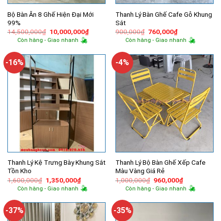
Bộ Bàn Ăn 8 Ghế Hiện Đại Mới
Thanh Lý Bàn Ghế Cafe Gỗ Khung
99%
Sắt
Giá
Giá
Giá
Giá
14,500,000
₫
10,000,000
₫
900,000
₫
760,000
₫
gốc
hiện
gốc
hiện
Còn hàng - Giao nhanh
Còn hàng - Giao nhanh
là:
tại
là:
tại
14,500,000₫.
là:
900,000₫.
là:
10,000,000₫.
760,000₫.
-16%
-4%
Thanh Lý Kệ Trưng Bày Khung Sắt
Thanh Lý Bộ Bàn Ghế Xếp Cafe
Tồn Kho
Màu Vàng Giá Rẻ
Giá
Giá
Giá
Giá
1,600,000
₫
1,350,000
₫
1,000,000
₫
960,000
₫
gốc
hiện
gốc
hiện
Còn hàng - Giao nhanh
Còn hàng - Giao nhanh
là:
tại
là:
tại
1,600,000₫.
là:
1,000,000₫.
là:
1,350,000₫.
960,000₫.
-37%
-35%