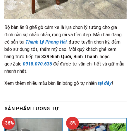
Bộ bàn ăn 8 ghế gỗ căm xe là lựa chọn lý tưởng cho gia
đình cần sự chắc chắn, rộng rãi và bền đẹp. Mẫu bàn đang
có sẵn tại
Thanh Lý Phong Hải
, được tuyển chọn kỹ, đảm
bảo sử dụng tốt, thẩm mỹ cao. Mời quý khách ghé xem
hàng trực tiếp tại
339 Bình Quới, Bình Thạnh
, hoặc
gọi/Zalo
0918.070.636
để được tư vấn chi tiết và giữ mẫu
nhanh nhất.
Xem thêm nhiều mẫu bàn ăn bằng gỗ tự nhiên
tại đây
!
SẢN PHẨM TƯƠNG TỰ
-36%
-8%