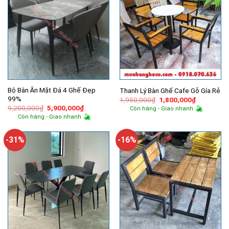
Bộ Bàn Ăn Mặt Đá 4 Ghế Đẹp
Thanh Lý Bàn Ghế Cafe Gỗ Gía Rẻ
99%
Giá
Giá
1,950,000
₫
1,800,000
₫
gốc
hiện
Giá
Giá
9,200,000
₫
5,900,000
₫
Còn hàng - Giao nhanh
là:
tại
gốc
hiện
Còn hàng - Giao nhanh
1,950,000₫.
là:
là:
tại
1,800,000
9,200,000₫.
là:
5,900,000₫.
-31%
-16%