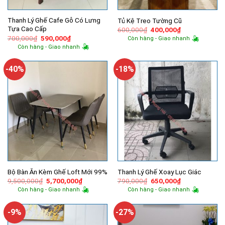
Thanh Lý Ghế Cafe Gỗ Có Lưng
Tủ Kệ Treo Tường Cũ
Tựa Cao Cấp
Giá
Giá
600,000
₫
400,000
₫
gốc
hiện
Giá
Giá
700,000
₫
590,000
₫
Còn hàng - Giao nhanh
là:
tại
gốc
hiện
Còn hàng - Giao nhanh
600,000₫.
là:
là:
tại
400,000₫.
700,000₫.
là:
590,000₫.
-40%
-18%
Bộ Bàn Ăn Kèm Ghế Loft Mới 99%
Thanh Lý Ghế Xoay Lục Giác
Giá
Giá
Giá
Giá
9,500,000
₫
5,700,000
₫
790,000
₫
650,000
₫
gốc
hiện
gốc
hiện
Còn hàng - Giao nhanh
Còn hàng - Giao nhanh
là:
tại
là:
tại
9,500,000₫.
là:
790,000₫.
là:
5,700,000₫.
650,000₫.
-9%
-27%