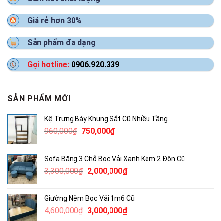
Giá rẻ hơn 30%
Sản phẩm đa dạng
Gọi hotline:
0906.920.339
SẢN PHẨM MỚI
Kệ Trưng Bày Khung Sắt Cũ Nhiều Tầng
Giá
Giá
960,000
₫
750,000
₫
gốc
hiện
là:
tại
Sofa Băng 3 Chỗ Bọc Vải Xanh Kèm 2 Đôn Cũ
960,000₫.
là:
Giá
Giá
3,300,000
₫
2,000,000
₫
750,000₫.
gốc
hiện
là:
tại
Giường Nệm Bọc Vải 1m6 Cũ
3,300,000₫.
là:
Giá
Giá
4,600,000
₫
3,000,000
₫
2,000,000₫.
gốc
hiện