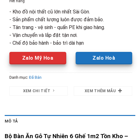
Hết hàng
13,000,000₫.
là:
- Kho đồ nội thất cũ lớn nhất Sài Gòn.
8,000,0
- Sản phẩm chất lượng luôn được đảm bảo.
- Tân trang - vệ sinh - quấn PE khi giao hàng.
- Vận chuyển và lắp đặt tận nơi.
- Chế độ bảo hành - bảo trì dài hạn
Zalo Mỹ Hoa
Zalo Hoà
Danh mục:
Đã Bán
XEM CHI TIẾT
XEM THÊM MẪU
MÔ TẢ
Bộ Bàn Ăn Gỗ Tự Nhiên 6 Ghế 1m2 Tồn Kho –