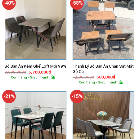
-40%
-58%
Thanh Lý Bộ Bàn Ăn Chân Sắt Mặt
Bộ Bàn Ăn Kèm Ghế Loft Mới 99%
Gỗ Cũ
Giá
Giá
9,500,000
₫
5,700,000
₫
gốc
hiện
Giá
Giá
1,200,000
₫
500,000
₫
Còn hàng - Giao nhanh
là:
tại
gốc
hiện
Còn hàng - Giao nhanh
9,500,000₫.
là:
là:
tại
5,700,000₫.
1,200,000₫.
là:
500,000₫.
-21%
-15%