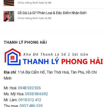
Cũ,
ở
Chức năng bình luận bị tắt
Xe
Chỉ
Truyện
Gỗ
Lôi
Mua
Tranh,
Cà
Cũ
Bán
Gỗ Gội Là Gì? Phân Loại & Đặc Điểm Nhận Biết
Tạp
Chít
Tại
Quần
Chí
ở
Chức năng bình luận bị tắt
Là
TP.HCM
Áo
Giá
Gỗ
Gì?
Cũ
Cao
Gội
Phân
Giá
Tại
Là
Loại
Cao
TPHCM
Gì?
&
Tại
Phân
Đặc
TPHCM
THANH LÝ PHONG HẢI
Loại
Điểm
&
Nhận
Đặc
Biết
Điểm
Nhận
Biết
Địa chỉ
: 11A Bùi Cẩm Hổ, Tân Thới Hoà, Tân Phú, Hồ Chí
Minh
Mr. Hoà:
0948.920.926
Ms. Mỹ Hoa:
0938.984.692
Mr. Lâm:
0918.012.412
Thu mua:
0937.486.339