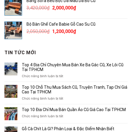
Băng Sofa Bed Bọc Da Màu Da Bò Cũ
2,060,000₫.
là:
Giá
Giá
3,420,000
₫
2,000,000
₫
1,500,000₫.
gốc
hiện
là:
tại
Bộ Bàn Ghế Cafe Babie Gỗ Cao Su Cũ
3,420,000₫.
là:
Giá
Giá
2,050,000
₫
1,200,000
₫
2,000,000₫.
gốc
hiện
là:
tại
2,050,000₫.
là:
TIN TỨC MỚI
1,200,000₫.
Top 4 Địa Chỉ Chuyên Mua Bán Xe Ba Gác Cũ, Xe Lôi Cũ
Tại TP.HCM
ở
Chức năng bình luận bị tắt
Top
4
Top 10 Chỗ Thu Mua Sách Cũ, Truyện Tranh, Tạp Chí Giá
Địa
Cao Tại TPHCM
Chỉ
ở
Chức năng bình luận bị tắt
Chuyên
Top
Mua
10
Top 10 Địa Chỉ Mua Bán Quần Áo Cũ Giá Cao Tại TPHCM
Bán
Chỗ
Xe
ở
Chức năng bình luận bị tắt
Thu
Ba
Top
Mua
Gác
10
Gỗ Cà Chít Là Gì? Phân Loại & Đặc Điểm Nhận Biết
Sách
Cũ,
Địa