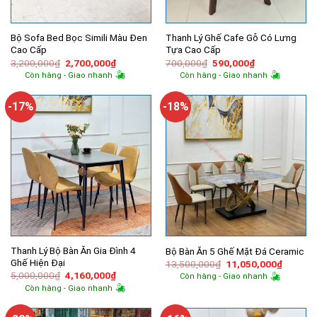
Bộ Sofa Bed Bọc Simili Màu Đen
Thanh Lý Ghế Cafe Gỗ Có Lưng
Cao Cấp
Tựa Cao Cấp
Giá
Giá
Giá
Giá
3,200,000
₫
2,700,000
₫
700,000
₫
590,000
₫
gốc
hiện
gốc
hiện
Còn hàng - Giao nhanh
Còn hàng - Giao nhanh
là:
tại
là:
tại
3,200,000₫.
là:
700,000₫.
là:
2,700,000₫.
590,000₫.
-17%
-18%
Thanh Lý Bộ Bàn Ăn Gia Đình 4
Bộ Bàn Ăn 5 Ghế Mặt Đá Ceramic
Ghế Hiện Đại
Giá
Giá
13,500,000
₫
11,050,000
₫
gốc
hiện
Giá
Giá
5,000,000
₫
4,160,000
₫
Còn hàng - Giao nhanh
là:
tại
gốc
hiện
Còn hàng - Giao nhanh
13,500,000₫.
là:
là:
tại
11,050,
5,000,000₫.
là:
4,160,000₫.