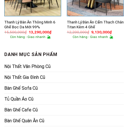
Thanh Lý Bàn Ăn Thông Minh 6
Thanh Lý Bàn Ăn Cẩm Thạch Chân
Ghế Bọc Da Mới 99%
Titan Kèm 4 Ghế
Giá
Giá
Giá
Giá
15,500,000
₫
13,290,000
₫
12,200,000
₫
9,130,000
₫
gốc
hiện
gốc
hiện
Còn hàng - Giao nhanh
Còn hàng - Giao nhanh
là:
tại
là:
tại
15,500,000₫.
là:
12,200,000₫.
là:
13,290,000₫.
9,130,00
DANH MỤC SẢN PHẨM
Nội Thất Văn Phòng Cũ
Nội Thất Gia Đình Cũ
Bàn Ghế Sofa Cũ
Tủ Quần Áo Cũ
Bàn Ghế Cafe Cũ
Bàn Ghế Quán Ăn Cũ