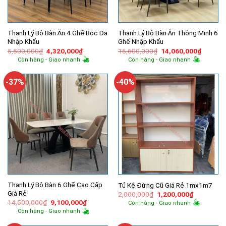
Thanh Lý Bộ Bàn Ăn 4 Ghế Bọc Da
Thanh Lý Bộ Bàn Ăn Thông Minh 6
Nhập Khẩu
Ghế Nhập Khẩu
Giá
Giá
Giá
Giá
5,500,000
₫
4,320,000
₫
16,600,000
₫
14,060,000
₫
gốc
hiện
gốc
hiện
Còn hàng - Giao nhanh
Còn hàng - Giao nhanh
là:
tại
là:
tại
5,500,000₫.
là:
16,600,000₫.
là:
4,320,000₫.
14,060,
-37%
-40%
Thanh Lý Bộ Bàn 6 Ghế Cao Cấp
Tủ Kệ Đứng Cũ Giá Rẻ 1mx1m7
Giá Rẻ
Giá
Giá
2,000,000
₫
1,200,000
₫
gốc
hiện
Giá
Giá
14,500,000
₫
9,100,000
₫
Còn hàng - Giao nhanh
là:
tại
gốc
hiện
Còn hàng - Giao nhanh
2,000,000₫.
là:
là:
tại
1,200,000
14,500,000₫.
là: