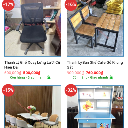
9,100,000₫.
-17%
-16%
Thanh Lý Ghế Xoay Lưng Lưới Cũ
Thanh Lý Bàn Ghế Cafe Gỗ Khung
Hiện Đại
Sắt
Giá
Giá
Giá
Giá
600,000
₫
500,000
₫
900,000
₫
760,000
₫
gốc
hiện
gốc
hiện
Còn hàng - Giao nhanh
Còn hàng - Giao nhanh
là:
tại
là:
tại
600,000₫.
là:
900,000₫.
là:
500,000₫.
760,000₫.
-15%
-32%