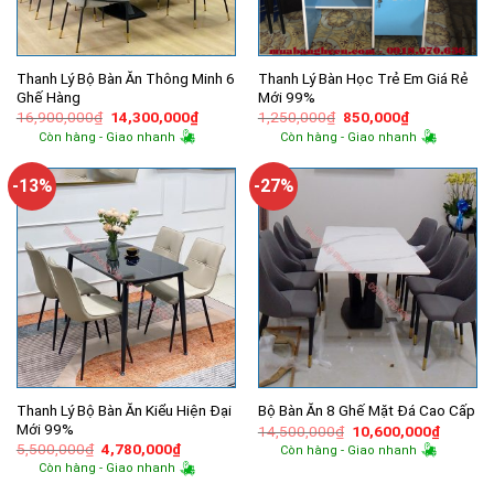
Thanh Lý Bộ Bàn Ăn Thông Minh 6
Thanh Lý Bàn Học Trẻ Em Giá Rẻ
Ghế Hàng
Mới 99%
Giá
Giá
Giá
Giá
16,900,000
₫
14,300,000
₫
1,250,000
₫
850,000
₫
gốc
hiện
gốc
hiện
Còn hàng - Giao nhanh
Còn hàng - Giao nhanh
là:
tại
là:
tại
16,900,000₫.
là:
1,250,000₫.
là:
14,300,000₫.
850,000₫.
-13%
-27%
Thanh Lý Bộ Bàn Ăn Kiểu Hiện Đại
Bộ Bàn Ăn 8 Ghế Mặt Đá Cao Cấp
Mới 99%
Giá
Giá
14,500,000
₫
10,600,000
₫
gốc
hiện
Giá
Giá
5,500,000
₫
4,780,000
₫
Còn hàng - Giao nhanh
là:
tại
gốc
hiện
Còn hàng - Giao nhanh
14,500,000₫.
là:
là:
tại
10,600,
5,500,000₫.
là: