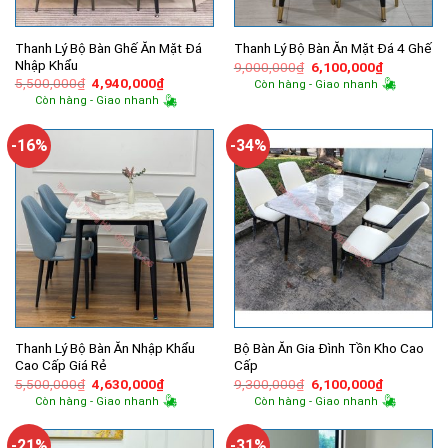
Thanh Lý Bộ Bàn Ghế Ăn Mặt Đá
Thanh Lý Bộ Bàn Ăn Mặt Đá 4 Ghế
Nhập Khẩu
Giá
Giá
9,000,000
₫
6,100,000
₫
gốc
hiện
Giá
Giá
5,500,000
₫
4,940,000
₫
Còn hàng - Giao nhanh
là:
tại
gốc
hiện
Còn hàng - Giao nhanh
9,000,000₫.
là:
là:
tại
6,100,000
5,500,000₫.
là:
4,940,000₫.
-16%
-34%
Thanh Lý Bộ Bàn Ăn Nhập Khẩu
Bộ Bàn Ăn Gia Đình Tồn Kho Cao
Cao Cấp Giá Rẻ
Cấp
Giá
Giá
Giá
Giá
5,500,000
₫
4,630,000
₫
9,300,000
₫
6,100,000
₫
gốc
hiện
gốc
hiện
Còn hàng - Giao nhanh
Còn hàng - Giao nhanh
là:
tại
là:
tại
5,500,000₫.
là:
9,300,000₫.
là:
4,630,000₫.
6,100,000
-21%
-31%