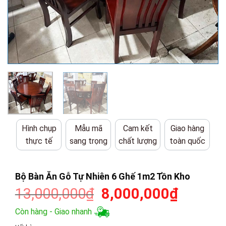
Hình chụp
Mẫu mã
Cam kết
Giao hàng
thực tế
sang trọng
chất lượng
toàn quốc
Bộ Bàn Ăn Gỗ Tự Nhiên 6 Ghế 1m2 Tồn Kho
Giá
Giá
13,000,000
₫
8,000,000
₫
gốc
hiện
Còn hàng - Giao nhanh
là:
tại