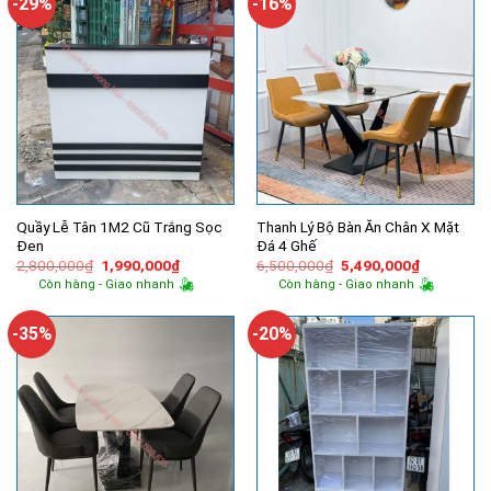
-29%
-16%
Quầy Lễ Tân 1M2 Cũ Trắng Sọc
Thanh Lý Bộ Bàn Ăn Chân X Mặt
Đen
Đá 4 Ghế
Giá
Giá
Giá
Giá
2,800,000
₫
1,990,000
₫
6,500,000
₫
5,490,000
₫
gốc
hiện
gốc
hiện
Còn hàng - Giao nhanh
Còn hàng - Giao nhanh
là:
tại
là:
tại
2,800,000₫.
là:
6,500,000₫.
là:
1,990,000₫.
5,490,000
-35%
-20%