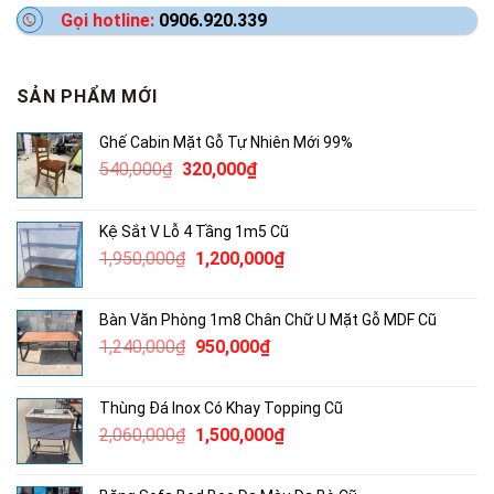
Gọi hotline:
0906.920.339
SẢN PHẨM MỚI
Ghế Cabin Mặt Gỗ Tự Nhiên Mới 99%
Giá
Giá
540,000
₫
320,000
₫
gốc
hiện
là:
tại
Kệ Sắt V Lỗ 4 Tầng 1m5 Cũ
540,000₫.
là:
Giá
Giá
1,950,000
₫
1,200,000
₫
320,000₫.
gốc
hiện
là:
tại
Bàn Văn Phòng 1m8 Chân Chữ U Mặt Gỗ MDF Cũ
1,950,000₫.
là:
Giá
Giá
1,240,000
₫
950,000
₫
1,200,000₫.
gốc
hiện
là:
tại
Thùng Đá Inox Có Khay Topping Cũ
1,240,000₫.
là:
Giá
Giá
2,060,000
₫
1,500,000
₫
950,000₫.
gốc
hiện
là:
tại