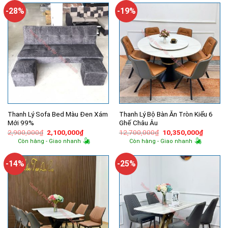
4,780,000₫.
-28%
-19%
Thanh Lý Sofa Bed Màu Đen Xám
Thanh Lý Bộ Bàn Ăn Tròn Kiểu 6
Mới 99%
Ghế Châu Âu
Giá
Giá
Giá
Giá
2,900,000
₫
2,100,000
₫
12,700,000
₫
10,350,000
₫
gốc
hiện
gốc
hiện
Còn hàng - Giao nhanh
Còn hàng - Giao nhanh
là:
tại
là:
tại
2,900,000₫.
là:
12,700,000₫.
là:
2,100,000₫.
10,350,
-14%
-25%