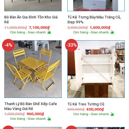
Bộ Bàn Ăn Gia Đình Tồn Kho Giá
Tủ Kệ Trưng Bày Màu Trắng Cũ,
Rẻ
Đẹp 99%
Giá
Giá
Giá
Giá
11,000,000
₫
7,100,000
₫
2,000,000
₫
1,600,000
₫
gốc
hiện
gốc
hiện
Còn hàng - Giao nhanh
Còn hàng - Giao nhanh
là:
tại
là:
tại
11,000,000₫.
là:
2,000,000₫.
là:
7,100,000₫.
1,600,000
-4%
-33%
Thanh Lý Bộ Bàn Ghế Xếp Cafe
Tủ Kệ Treo Tường Cũ
Màu Vàng Giá Rẻ
Giá
Giá
600,000
₫
400,000
₫
gốc
hiện
Giá
Giá
1,000,000
₫
960,000
₫
Còn hàng - Giao nhanh
là:
tại
gốc
hiện
Còn hàng - Giao nhanh
600,000₫.
là:
là:
tại
400,000₫.
1,000,000₫.
là:
960,000₫.