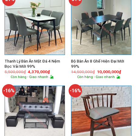
Thanh Lý Bàn Ăn Mặt Đá 4 Nệm
Bộ Bàn Ăn 8 Ghế Hiện Đại Mới
Bọc Vải Mới 99%
99%
Giá
Giá
Giá
Giá
5,500,000
₫
4,370,000
₫
14,500,000
₫
10,000,000
₫
gốc
hiện
gốc
hiện
Còn hàng - Giao nhanh
Còn hàng - Giao nhanh
là:
tại
là:
tại
5,500,000₫.
là:
14,500,000₫.
là:
4,370,000₫.
10,000,
-16%
-16%