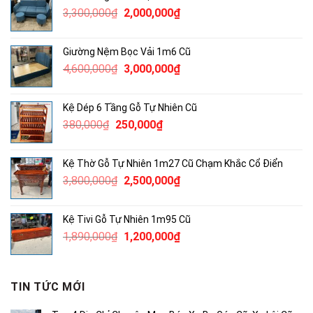
Giá
Giá
3,300,000
₫
2,000,000
₫
750,000₫.
gốc
hiện
là:
tại
Giường Nệm Bọc Vải 1m6 Cũ
3,300,000₫.
là:
Giá
Giá
4,600,000
₫
3,000,000
₫
2,000,000₫.
gốc
hiện
là:
tại
Kệ Dép 6 Tầng Gỗ Tự Nhiên Cũ
4,600,000₫.
là:
Giá
Giá
380,000
₫
250,000
₫
3,000,000₫.
gốc
hiện
là:
tại
Kệ Thờ Gỗ Tự Nhiên 1m27 Cũ Chạm Khắc Cổ Điển
380,000₫.
là:
Giá
Giá
3,800,000
₫
2,500,000
₫
250,000₫.
gốc
hiện
là:
tại
Kệ Tivi Gỗ Tự Nhiên 1m95 Cũ
3,800,000₫.
là:
Giá
Giá
1,890,000
₫
1,200,000
₫
2,500,000₫.
gốc
hiện
là:
tại
1,890,000₫.
là:
TIN TỨC MỚI
1,200,000₫.