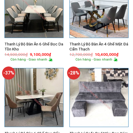
Thanh Lý Bộ Bàn Ăn 6 Ghế Bọc Da
Thanh Lý Bộ Bàn Ăn 4 Ghế Mặt Đá
Tồn Kho
Cẩm Thạch
Giá
Giá
Giá
Giá
14,500,000
₫
9,100,000
₫
12,700,000
₫
10,400,000
₫
gốc
hiện
gốc
hiện
Còn hàng - Giao nhanh
Còn hàng - Giao nhanh
là:
tại
là:
tại
14,500,000₫.
là:
12,700,000₫.
là:
9,100,000₫.
10,400,
-37%
-28%