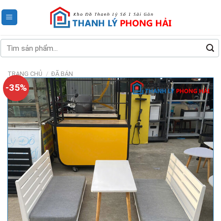
Skip
to
content
Tìm
kiếm:
TRANG CHỦ
/
ĐÃ BÁN
-35%