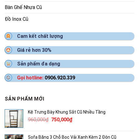
Bàn Ghế Nhựa Cũ
Đồ Inox Cũ
Cam kết chất lượng
Giá rẻ hơn 30%
Sản phẩm đa dạng
Gọi hotline:
0906.920.339
SẢN PHẨM MỚI
Kệ Trưng Bày Khung Sắt Cũ Nhiều Tầng
Giá
Giá
960,000
₫
750,000
₫
gốc
hiện
là:
tại
Sofa Băng 3 Chỗ Bọc Vải Xanh Kèm 2 Đôn Cũ
960,000₫.
là: