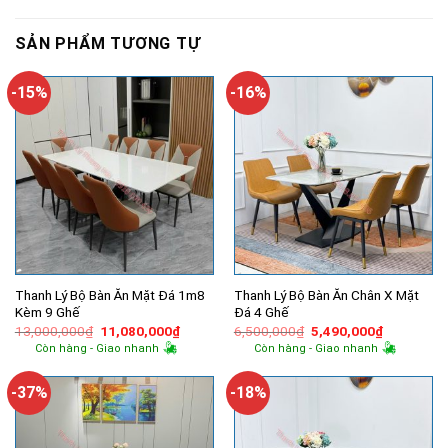
SẢN PHẨM TƯƠNG TỰ
-15%
-16%
Thanh Lý Bộ Bàn Ăn Mặt Đá 1m8
Thanh Lý Bộ Bàn Ăn Chân X Mặt
Kèm 9 Ghế
Đá 4 Ghế
Giá
Giá
Giá
Giá
13,000,000
₫
11,080,000
₫
6,500,000
₫
5,490,000
₫
gốc
hiện
gốc
hiện
Còn hàng - Giao nhanh
Còn hàng - Giao nhanh
là:
tại
là:
tại
13,000,000₫.
là:
6,500,000₫.
là:
11,080,000₫.
5,490,000
-37%
-18%