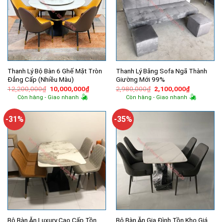
Thanh Lý Bộ Bàn 6 Ghế Mặt Tròn
Thanh Lý Băng Sofa Ngã Thành
Đẳng Cấp (Nhiều Màu)
Giường Mới 99%
Giá
Giá
Giá
Giá
12,200,000
₫
10,000,000
₫
2,980,000
₫
2,100,000
₫
gốc
hiện
gốc
hiện
Còn hàng - Giao nhanh
Còn hàng - Giao nhanh
là:
tại
là:
tại
12,200,000₫.
là:
2,980,000₫.
là:
10,000,000₫.
2,100,000
-31%
-35%
Bộ Bàn Ăn Luxury Cao Cấp Tồn
Bộ Bàn Ăn Gia Đình Tồn Kho Giá