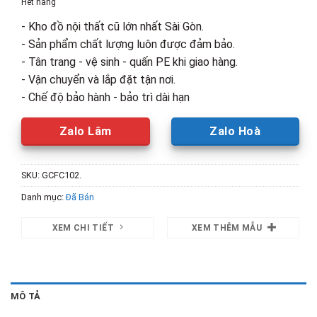
Hết hàng
1,680,000₫.
là:
- Kho đồ nội thất cũ lớn nhất Sài Gòn.
1,100,00
- Sản phẩm chất lượng luôn được đảm bảo.
- Tân trang - vệ sinh - quấn PE khi giao hàng.
- Vận chuyển và lắp đặt tận nơi.
- Chế độ bảo hành - bảo trì dài hạn
Zalo Lâm
Zalo Hoà
SKU:
GCFC102.
Danh mục:
Đã Bán
XEM CHI TIẾT
XEM THÊM MẪU
MÔ TẢ