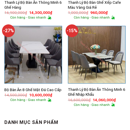
Thanh Lý Bộ Bàn Ăn Thông Minh 6
Thanh Lý Bộ Bàn Ghế Xếp Cafe
Ghế Hàng
Màu Vàng Giá Rẻ
Giá
Giá
Giá
Giá
16,900,000
₫
14,300,000
₫
1,000,000
₫
960,000
₫
gốc
hiện
gốc
hiện
Còn hàng - Giao nhanh
Còn hàng - Giao nhanh
là:
tại
là:
tại
16,900,000₫.
là:
1,000,000₫.
là:
14,300,000₫.
960,000₫.
-27%
-15%
Thanh Lý Bộ Bàn Ăn Thông Minh 6
Bộ Bàn Ăn 8 Ghế Mặt Đá Cao Cấp
Ghế Nhập Khẩu
Giá
Giá
14,500,000
₫
10,600,000
₫
gốc
hiện
Giá
Giá
16,600,000
₫
14,060,000
₫
Còn hàng - Giao nhanh
là:
tại
gốc
hiện
Còn hàng - Giao nhanh
14,500,000₫.
là:
là:
tại
10,600,000₫.
16,600,000₫.
là:
14,060,
DANH MỤC SẢN PHẨM