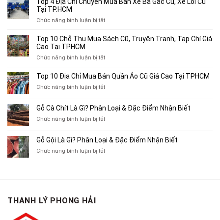
Top 4 Địa Chỉ Chuyên Mua Bán Xe Ba Gác Cũ, Xe Lôi Cũ
Tại TP.HCM
ở
Chức năng bình luận bị tắt
Top
4
Top 10 Chỗ Thu Mua Sách Cũ, Truyện Tranh, Tạp Chí Giá
Địa
Cao Tại TPHCM
Chỉ
ở
Chức năng bình luận bị tắt
Chuyên
Top
Mua
10
Top 10 Địa Chỉ Mua Bán Quần Áo Cũ Giá Cao Tại TPHCM
Bán
Chỗ
Xe
ở
Chức năng bình luận bị tắt
Thu
Ba
Top
Mua
Gác
10
Gỗ Cà Chít Là Gì? Phân Loại & Đặc Điểm Nhận Biết
Sách
Cũ,
Địa
Cũ,
ở
Chức năng bình luận bị tắt
Xe
Chỉ
Truyện
Gỗ
Lôi
Mua
Tranh,
Cà
Cũ
Bán
Gỗ Gội Là Gì? Phân Loại & Đặc Điểm Nhận Biết
Tạp
Chít
Tại
Quần
Chí
ở
Chức năng bình luận bị tắt
Là
TP.HCM
Áo
Giá
Gỗ
Gì?
Cũ
Cao
Gội
Phân
Giá
Tại
Là
Loại
Cao
TPHCM
Gì?
&
Tại
Phân
Đặc
TPHCM
THANH LÝ PHONG HẢI
Loại
Điểm
&
Nhận
Đặc
Biết