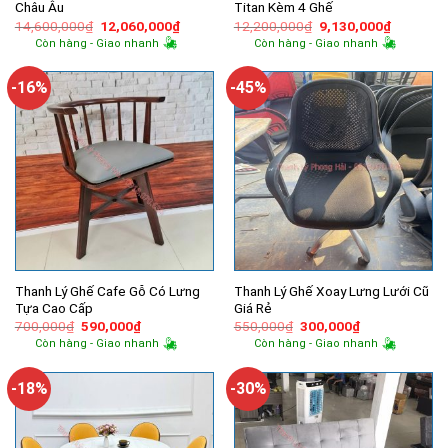
Châu Âu
Titan Kèm 4 Ghế
Giá
Giá
Giá
Giá
14,600,000
₫
12,060,000
₫
12,200,000
₫
9,130,000
₫
gốc
hiện
gốc
hiện
Còn hàng - Giao nhanh
Còn hàng - Giao nhanh
là:
tại
là:
tại
14,600,000₫.
là:
12,200,000₫.
là:
12,060,000₫.
9,130,00
-16%
-45%
Thanh Lý Ghế Cafe Gỗ Có Lưng
Thanh Lý Ghế Xoay Lưng Lưới Cũ
Tựa Cao Cấp
Giá Rẻ
Giá
Giá
Giá
Giá
700,000
₫
590,000
₫
550,000
₫
300,000
₫
gốc
hiện
gốc
hiện
Còn hàng - Giao nhanh
Còn hàng - Giao nhanh
là:
tại
là:
tại
700,000₫.
là:
550,000₫.
là:
590,000₫.
300,000₫.
-18%
-30%