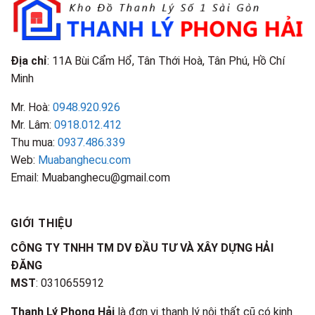
Điểm
Nhận
Biết
Địa chỉ
: 11A Bùi Cẩm Hổ, Tân Thới Hoà, Tân Phú, Hồ Chí
Minh
Mr. Hoà:
0948.920.926
Mr. Lâm:
0918.012.412
Thu mua:
0937.486.339
Web:
Muabanghecu.com
Email: Muabanghecu@gmail.com
GIỚI THIỆU
CÔNG TY TNHH TM DV ĐẦU TƯ VÀ XÂY DỰNG HẢI
ĐĂNG
MST
: 0310655912
Thanh Lý Phong Hải
là đơn vị thanh lý nội thất cũ có kinh