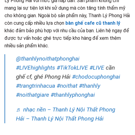
Lý Phong Hải với mức giá hấp dẫn. Sản phẩm không chỉ
mang lại sự tiện lợi khi sử dụng mà còn tăng tính thẩm mỹ
cho không gian. Ngoài bộ sản phẩm này, Thanh Lý Phong Hải
còn cung cấp nhiều lựa chọn
bàn ghế cafe cũ thanh lý
khác đảm bảo phù hợp với nhu cầu của bạn. Liên hệ ngay để
được tư vấn hoặc ghé trực tiếp kho hàng để xem thêm
nhiều sản phẩm khác.
@thanhlynoithatphonghai
#LIVEhighlights
#TikTokLIVE
#LIVE
cần
ghế cf, ghé Phong Hải
#chodocuphonghai
#trangtrinhacua
#noithat
#thanhly
#noithatgiare
#thanhlyphonghai
♬ nhạc nền – Thanh Lý Nội Thất Phong
Hải – Thanh Lý Nội Thất Phong Hải