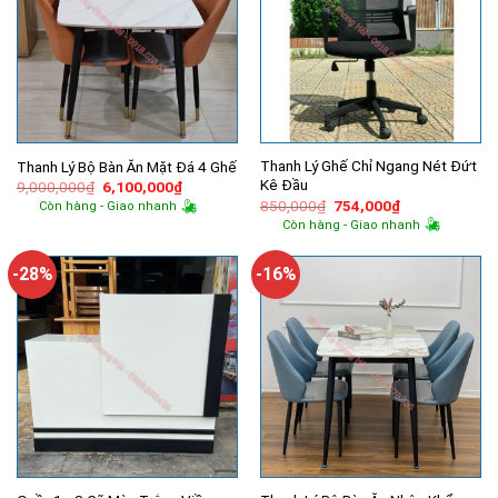
Thanh Lý Ghế Chỉ Ngang Nét Đứt
Thanh Lý Bộ Bàn Ăn Mặt Đá 4 Ghế
Kê Đầu
Giá
Giá
9,000,000
₫
6,100,000
₫
gốc
hiện
Giá
Giá
850,000
₫
754,000
₫
Còn hàng - Giao nhanh
là:
tại
gốc
hiện
Còn hàng - Giao nhanh
9,000,000₫.
là:
là:
tại
6,100,000₫.
850,000₫.
là:
754,000₫.
-28%
-16%