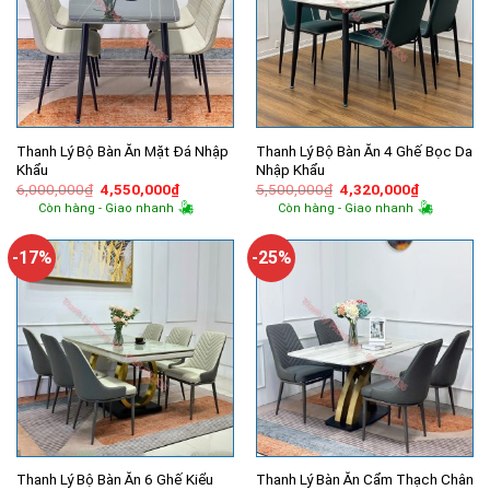
Thanh Lý Bộ Bàn Ăn Mặt Đá Nhập
Thanh Lý Bộ Bàn Ăn 4 Ghế Bọc Da
Khẩu
Nhập Khẩu
Giá
Giá
Giá
Giá
6,000,000
₫
4,550,000
₫
5,500,000
₫
4,320,000
₫
gốc
hiện
gốc
hiện
Còn hàng - Giao nhanh
Còn hàng - Giao nhanh
là:
tại
là:
tại
6,000,000₫.
là:
5,500,000₫.
là:
4,550,000₫.
4,320,000
-17%
-25%
Thanh Lý Bộ Bàn Ăn 6 Ghế Kiểu
Thanh Lý Bàn Ăn Cẩm Thạch Chân