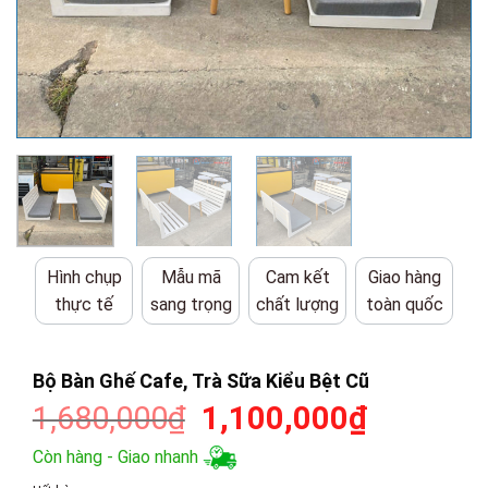
Hình chụp
Mẫu mã
Cam kết
Giao hàng
thực tế
sang trọng
chất lượng
toàn quốc
Bộ Bàn Ghế Cafe, Trà Sữa Kiểu Bệt Cũ
Giá
Giá
1,680,000
₫
1,100,000
₫
gốc
hiện
Còn hàng - Giao nhanh
là:
tại