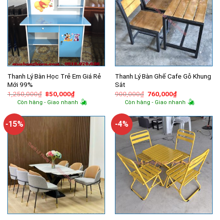
Thanh Lý Bàn Học Trẻ Em Giá Rẻ
Thanh Lý Bàn Ghế Cafe Gỗ Khung
Mới 99%
Sắt
Giá
Giá
Giá
Giá
1,250,000
₫
850,000
₫
900,000
₫
760,000
₫
gốc
hiện
gốc
hiện
Còn hàng - Giao nhanh
Còn hàng - Giao nhanh
là:
tại
là:
tại
1,250,000₫.
là:
900,000₫.
là:
850,000₫.
760,000₫.
-15%
-4%