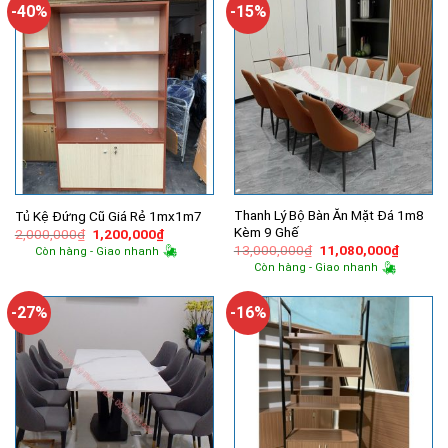
6,900,00
-40%
-15%
Thanh Lý Bộ Bàn Ăn Mặt Đá 1m8
Tủ Kệ Đứng Cũ Giá Rẻ 1mx1m7
Kèm 9 Ghế
Giá
Giá
2,000,000
₫
1,200,000
₫
gốc
hiện
Giá
Giá
13,000,000
₫
11,080,000
₫
Còn hàng - Giao nhanh
là:
tại
gốc
hiện
Còn hàng - Giao nhanh
2,000,000₫.
là:
là:
tại
1,200,000₫.
13,000,000₫.
là:
11,080,
-27%
-16%