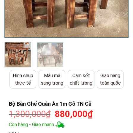
Hình chụp
Mẫu mã
Cam kết
Giao hàng
thực tế
sang trọng
chất lượng
toàn quốc
Bộ Bàn Ghế Quán Ăn 1m Gỗ TN Cũ
Giá
Giá
1,300,000
₫
880,000
₫
gốc
hiện
Còn hàng - Giao nhanh
là:
tại