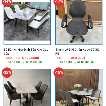
-34%
-17%
Bộ Bàn Ăn Gia Đình Tồn Kho Cao
Thanh Lý Ghế Chân Xoay Cũ Giá
Cấp
Rẻ
Giá
Giá
Giá
Giá
9,300,000
₫
6,100,000
₫
300,000
₫
250,000
₫
gốc
hiện
gốc
hiện
Còn hàng - Giao nhanh
Còn hàng - Giao nhanh
là:
tại
là:
tại
9,300,000₫.
là:
300,000₫.
là:
6,100,000₫.
250,000₫.
-35%
-15%