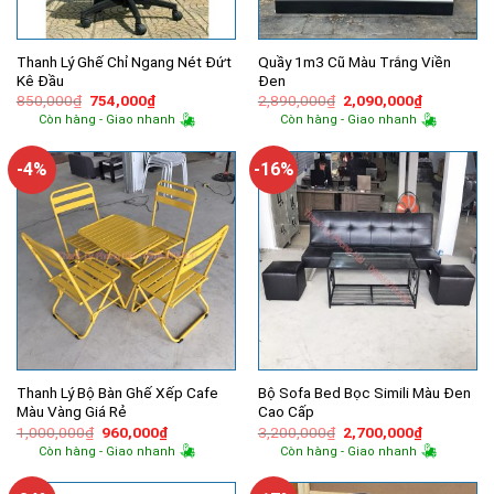
Thanh Lý Ghế Chỉ Ngang Nét Đứt
Quầy 1m3 Cũ Màu Trắng Viền
Kê Đầu
Đen
Giá
Giá
Giá
Giá
850,000
₫
754,000
₫
2,890,000
₫
2,090,000
₫
gốc
hiện
gốc
hiện
Còn hàng - Giao nhanh
Còn hàng - Giao nhanh
là:
tại
là:
tại
850,000₫.
là:
2,890,000₫.
là:
754,000₫.
2,090,000
-4%
-16%
Thanh Lý Bộ Bàn Ghế Xếp Cafe
Bộ Sofa Bed Bọc Simili Màu Đen
Màu Vàng Giá Rẻ
Cao Cấp
Giá
Giá
Giá
Giá
1,000,000
₫
960,000
₫
3,200,000
₫
2,700,000
₫
gốc
hiện
gốc
hiện
Còn hàng - Giao nhanh
Còn hàng - Giao nhanh
là:
tại
là:
tại
1,000,000₫.
là:
3,200,000₫.
là:
960,000₫.
2,700,000