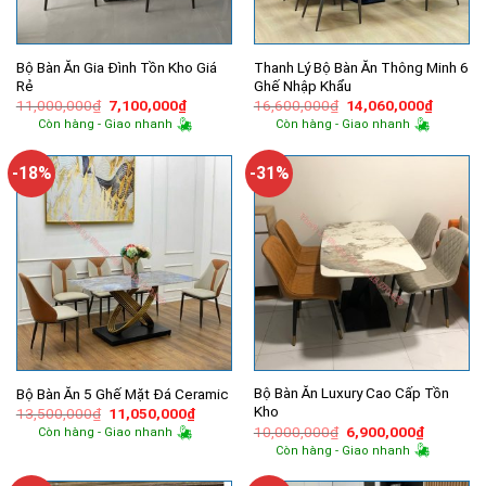
Bộ Bàn Ăn Gia Đình Tồn Kho Giá
Thanh Lý Bộ Bàn Ăn Thông Minh 6
Rẻ
Ghế Nhập Khẩu
Giá
Giá
Giá
Giá
11,000,000
₫
7,100,000
₫
16,600,000
₫
14,060,000
₫
gốc
hiện
gốc
hiện
Còn hàng - Giao nhanh
Còn hàng - Giao nhanh
là:
tại
là:
tại
11,000,000₫.
là:
16,600,000₫.
là:
7,100,000₫.
14,060,
-18%
-31%
Bộ Bàn Ăn Luxury Cao Cấp Tồn
Bộ Bàn Ăn 5 Ghế Mặt Đá Ceramic
Kho
Giá
Giá
13,500,000
₫
11,050,000
₫
gốc
hiện
Giá
Giá
10,000,000
₫
6,900,000
₫
Còn hàng - Giao nhanh
là:
tại
gốc
hiện
Còn hàng - Giao nhanh
13,500,000₫.
là:
là:
tại
11,050,000₫.
10,000,000₫.
là: