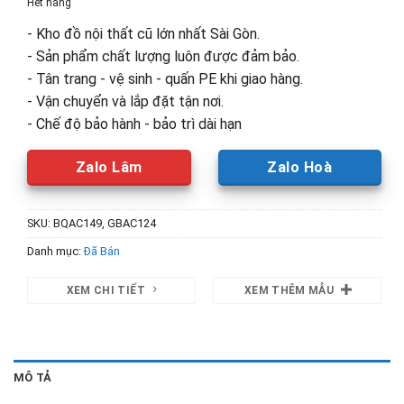
Hết hàng
1,300,000₫.
là:
- Kho đồ nội thất cũ lớn nhất Sài Gòn.
880,000₫.
- Sản phẩm chất lượng luôn được đảm bảo.
- Tân trang - vệ sinh - quấn PE khi giao hàng.
- Vận chuyển và lắp đặt tận nơi.
- Chế độ bảo hành - bảo trì dài hạn
Zalo Lâm
Zalo Hoà
SKU:
BQAC149, GBAC124
Danh mục:
Đã Bán
XEM CHI TIẾT
XEM THÊM MẪU
MÔ TẢ