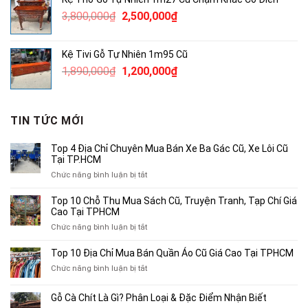
380,000₫.
là:
Giá
Giá
3,800,000
₫
2,500,000
₫
250,000₫.
gốc
hiện
là:
tại
Kệ Tivi Gỗ Tự Nhiên 1m95 Cũ
3,800,000₫.
là:
Giá
Giá
1,890,000
₫
1,200,000
₫
2,500,000₫.
gốc
hiện
là:
tại
1,890,000₫.
là:
TIN TỨC MỚI
1,200,000₫.
Top 4 Địa Chỉ Chuyên Mua Bán Xe Ba Gác Cũ, Xe Lôi Cũ
Tại TP.HCM
ở
Chức năng bình luận bị tắt
Top
4
Top 10 Chỗ Thu Mua Sách Cũ, Truyện Tranh, Tạp Chí Giá
Địa
Cao Tại TPHCM
Chỉ
ở
Chức năng bình luận bị tắt
Chuyên
Top
Mua
10
Top 10 Địa Chỉ Mua Bán Quần Áo Cũ Giá Cao Tại TPHCM
Bán
Chỗ
Xe
ở
Chức năng bình luận bị tắt
Thu
Ba
Top
Mua
Gác
10
Gỗ Cà Chít Là Gì? Phân Loại & Đặc Điểm Nhận Biết
Sách
Cũ,
Địa