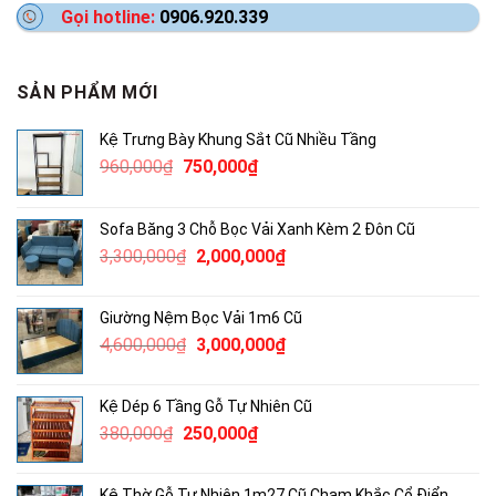
Gọi hotline:
0906.920.339
SẢN PHẨM MỚI
Kệ Trưng Bày Khung Sắt Cũ Nhiều Tầng
Giá
Giá
960,000
₫
750,000
₫
gốc
hiện
là:
tại
Sofa Băng 3 Chỗ Bọc Vải Xanh Kèm 2 Đôn Cũ
960,000₫.
là:
Giá
Giá
3,300,000
₫
2,000,000
₫
750,000₫.
gốc
hiện
là:
tại
Giường Nệm Bọc Vải 1m6 Cũ
3,300,000₫.
là:
Giá
Giá
4,600,000
₫
3,000,000
₫
2,000,000₫.
gốc
hiện
là:
tại
Kệ Dép 6 Tầng Gỗ Tự Nhiên Cũ
4,600,000₫.
là:
Giá
Giá
380,000
₫
250,000
₫
3,000,000₫.
gốc
hiện
là:
tại
Kệ Thờ Gỗ Tự Nhiên 1m27 Cũ Chạm Khắc Cổ Điển