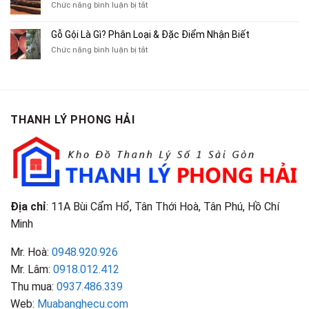
Cũ,
ở
Chức năng bình luận bị tắt
Xe
Chỉ
Truyện
Gỗ
Lôi
Mua
Tranh,
Cà
Cũ
Bán
Gỗ Gội Là Gì? Phân Loại & Đặc Điểm Nhận Biết
Tạp
Chít
Tại
Quần
Chí
ở
Chức năng bình luận bị tắt
Là
TP.HCM
Áo
Giá
Gỗ
Gì?
Cũ
Cao
Gội
Phân
Giá
Tại
Là
Loại
Cao
TPHCM
Gì?
&
Tại
Phân
Đặc
TPHCM
THANH LÝ PHONG HẢI
Loại
Điểm
&
Nhận
Đặc
Biết
Điểm
Nhận
Biết
Địa chỉ
: 11A Bùi Cẩm Hổ, Tân Thới Hoà, Tân Phú, Hồ Chí
Minh
Mr. Hoà:
0948.920.926
Mr. Lâm:
0918.012.412
Thu mua:
0937.486.339
Web:
Muabanghecu.com