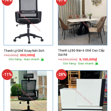
-14%
-37%
Thanh Lý Bộ Bàn 6 Ghế Cao Cấp
Thanh Lý Ghế Xoay Nét Đứt
Giá Rẻ
Giá
Giá
760,000
₫
650,000
₫
gốc
hiện
Giá
Giá
14,500,000
₫
9,100,000
₫
Còn hàng - Giao nhanh
là:
tại
gốc
hiện
Còn hàng - Giao nhanh
760,000₫.
là:
là:
tại
650,000₫.
14,500,000₫.
là:
9,100,00
-11%
-28%