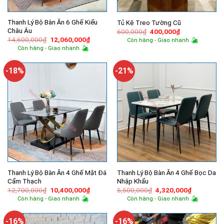
Thanh Lý Bộ Bàn Ăn 6 Ghế Kiểu
Tủ Kệ Treo Tường Cũ
Châu Âu
Giá
Giá
600,000
₫
400,000
₫
gốc
hiện
Giá
Giá
14,600,000
₫
12,060,000
₫
Còn hàng - Giao nhanh
là:
tại
gốc
hiện
Còn hàng - Giao nhanh
600,000₫.
là:
là:
tại
400,000₫.
14,600,000₫.
là:
12,060,000₫.
-18%
-21%
Thanh Lý Bộ Bàn Ăn 4 Ghế Mặt Đá
Thanh Lý Bộ Bàn Ăn 4 Ghế Bọc Da
Cẩm Thạch
Nhập Khẩu
Giá
Giá
Giá
Giá
12,700,000
₫
10,400,000
₫
5,500,000
₫
4,320,000
₫
gốc
hiện
gốc
hiện
Còn hàng - Giao nhanh
Còn hàng - Giao nhanh
là:
tại
là:
tại
12,700,000₫.
là:
5,500,000₫.
là:
10,400,000₫.
4,320,000
-16%
-16%