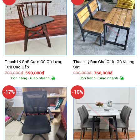
Thanh Lý Ghế Cafe Gỗ Có Lưng
Thanh Lý Bàn Ghế Cafe Gỗ Khung
Tựa Cao Cấp
Sắt
Giá
Giá
Giá
Giá
700,000
₫
590,000
₫
900,000
₫
760,000
₫
gốc
hiện
gốc
hiện
Còn hàng - Giao nhanh
Còn hàng - Giao nhanh
là:
tại
là:
tại
700,000₫.
là:
900,000₫.
là:
590,000₫.
760,000₫.
-17%
-10%