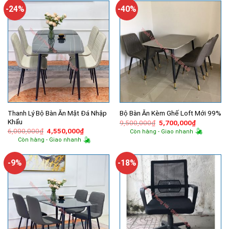
13,290,000₫.
-24%
-40%
Thanh Lý Bộ Bàn Ăn Mặt Đá Nhập
Bộ Bàn Ăn Kèm Ghế Loft Mới 99%
Khẩu
Giá
Giá
9,500,000
₫
5,700,000
₫
gốc
hiện
Giá
Giá
6,000,000
₫
4,550,000
₫
Còn hàng - Giao nhanh
là:
tại
gốc
hiện
Còn hàng - Giao nhanh
9,500,000₫.
là:
là:
tại
5,700,000
6,000,000₫.
là:
4,550,000₫.
-9%
-18%