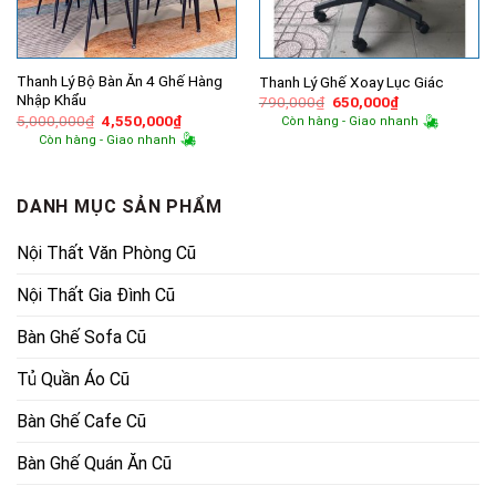
Thanh Lý Bộ Bàn Ăn 4 Ghế Hàng
Thanh Lý Ghế Xoay Lục Giác
Nhập Khẩu
Giá
Giá
790,000
₫
650,000
₫
gốc
hiện
Giá
Giá
5,000,000
₫
4,550,000
₫
Còn hàng - Giao nhanh
là:
tại
gốc
hiện
Còn hàng - Giao nhanh
790,000₫.
là:
là:
tại
650,000₫.
5,000,000₫.
là:
4,550,000₫.
DANH MỤC SẢN PHẨM
Nội Thất Văn Phòng Cũ
Nội Thất Gia Đình Cũ
Bàn Ghế Sofa Cũ
Tủ Quần Áo Cũ
Bàn Ghế Cafe Cũ
Bàn Ghế Quán Ăn Cũ