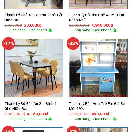
Thanh Lý Ghế Xoay Lưng Lưới Cũ
Thanh Lý Bộ Bàn Ghế Ăn Mặt Đá
Hiện Đại
Nhập Khẩu
Giá
Giá
Giá
Giá
600,000
₫
500,000
₫
5,500,000
₫
4,940,000
₫
gốc
hiện
gốc
hiện
Còn hàng - Giao nhanh
Còn hàng - Giao nhanh
là:
tại
là:
tại
600,000₫.
là:
5,500,000₫.
là:
500,000₫.
4,940,000
-17%
-32%
Thanh Lý Bộ Bàn Ăn Gia Đình 4
Thanh Lý Bàn Học Trẻ Em Giá Rẻ
Ghế Hiện Đại
Mới 99%
Giá
Giá
Giá
Giá
5,000,000
₫
4,160,000
₫
1,250,000
₫
850,000
₫
gốc
hiện
gốc
hiện
Còn hàng - Giao nhanh
Còn hàng - Giao nhanh
là:
tại
là:
tại
5,000,000₫.
là:
1,250,000₫.
là:
4,160,000₫.
850,000₫.