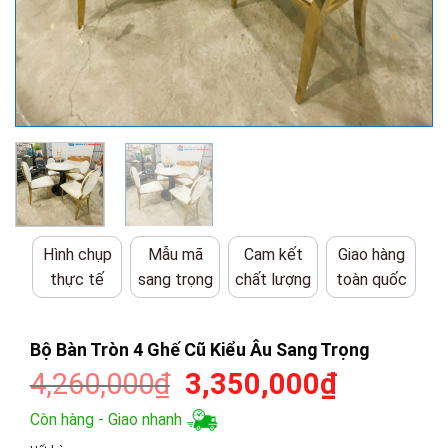
Hình chụp
Mẫu mã
Cam kết
Giao hàng
thực tế
sang trọng
chất lượng
toàn quốc
Bộ Bàn Tròn 4 Ghế Cũ Kiểu Âu Sang Trọng
Giá
Giá
4,260,000
₫
3,350,000
₫
gốc
hiện
Còn hàng - Giao nhanh
là:
tại