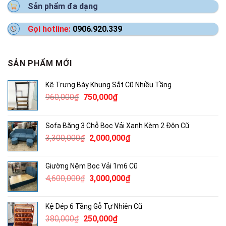
Sản phẩm đa dạng
Gọi hotline:
0906.920.339
SẢN PHẨM MỚI
Kệ Trưng Bày Khung Sắt Cũ Nhiều Tầng
Giá
Giá
960,000
₫
750,000
₫
gốc
hiện
là:
tại
Sofa Băng 3 Chỗ Bọc Vải Xanh Kèm 2 Đôn Cũ
960,000₫.
là:
Giá
Giá
3,300,000
₫
2,000,000
₫
750,000₫.
gốc
hiện
là:
tại
Giường Nệm Bọc Vải 1m6 Cũ
3,300,000₫.
là:
Giá
Giá
4,600,000
₫
3,000,000
₫
2,000,000₫.
gốc
hiện
là:
tại
Kệ Dép 6 Tầng Gỗ Tự Nhiên Cũ
4,600,000₫.
là:
Giá
Giá
380,000
₫
250,000
₫
3,000,000₫.