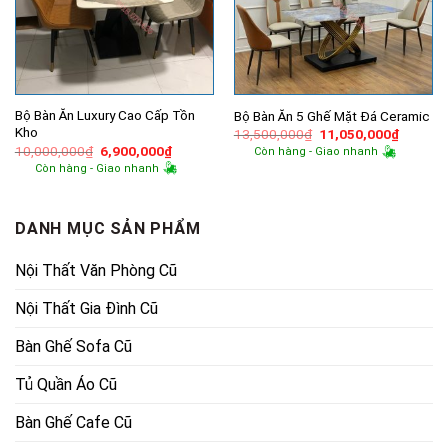
Bộ Bàn Ăn Luxury Cao Cấp Tồn
Bộ Bàn Ăn 5 Ghế Mặt Đá Ceramic
Kho
Giá
Giá
13,500,000
₫
11,050,000
₫
gốc
hiện
Giá
Giá
10,000,000
₫
6,900,000
₫
Còn hàng - Giao nhanh
là:
tại
gốc
hiện
Còn hàng - Giao nhanh
13,500,000₫.
là:
là:
tại
11,050,
10,000,000₫.
là:
6,900,000₫.
DANH MỤC SẢN PHẨM
Nội Thất Văn Phòng Cũ
Nội Thất Gia Đình Cũ
Bàn Ghế Sofa Cũ
Tủ Quần Áo Cũ
Bàn Ghế Cafe Cũ