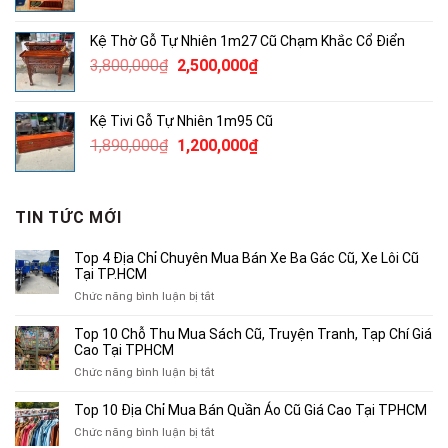
gốc
hiện
là:
tại
Kệ Thờ Gỗ Tự Nhiên 1m27 Cũ Chạm Khắc Cổ Điển
380,000₫.
là:
Giá
Giá
3,800,000
₫
2,500,000
₫
250,000₫.
gốc
hiện
là:
tại
Kệ Tivi Gỗ Tự Nhiên 1m95 Cũ
3,800,000₫.
là:
Giá
Giá
1,890,000
₫
1,200,000
₫
2,500,000₫.
gốc
hiện
là:
tại
1,890,000₫.
là:
TIN TỨC MỚI
1,200,000₫.
Top 4 Địa Chỉ Chuyên Mua Bán Xe Ba Gác Cũ, Xe Lôi Cũ
Tại TP.HCM
ở
Chức năng bình luận bị tắt
Top
4
Top 10 Chỗ Thu Mua Sách Cũ, Truyện Tranh, Tạp Chí Giá
Địa
Cao Tại TPHCM
Chỉ
ở
Chức năng bình luận bị tắt
Chuyên
Top
Mua
10
Top 10 Địa Chỉ Mua Bán Quần Áo Cũ Giá Cao Tại TPHCM
Bán
Chỗ
Xe
ở
Chức năng bình luận bị tắt
Thu