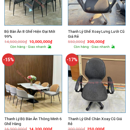
Bộ Bàn Ăn 8 Ghế Hiện Đại Mới
Thanh Lý Ghế Xoay Lưng Lưới Cũ
99%
Giá Rẻ
Giá
Giá
Giá
Giá
14,500,000
₫
10,000,000
₫
550,000
₫
300,000
₫
gốc
hiện
gốc
hiện
Còn hàng - Giao nhanh
Còn hàng - Giao nhanh
là:
tại
là:
tại
14,500,000₫.
là:
550,000₫.
là:
10,000,000₫.
300,000₫.
-15%
-17%
Thanh Lý Bộ Bàn Ăn Thông Minh 6
Thanh Lý Ghế Chân Xoay Cũ Giá
Ghế Hàng
Rẻ
Giá
Giá
Giá
Giá
16,900,000
₫
14,300,000
₫
300,000
₫
250,000
₫