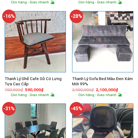
gốc
hiện
gốc
hiện
Còn hàng - Giao nhanh
Còn hàng - Giao nhanh
là:
tại
là:
tại
6,000,000₫.
là:
600,000₫.
là:
4,550,000₫.
500,000₫.
-16%
-28%
Thanh Lý Ghế Cafe Gỗ Có Lưng
Thanh Lý Sofa Bed Màu Đen Xám
Tựa Cao Cấp
Mới 99%
Giá
Giá
Giá
Giá
700,000
₫
590,000
₫
2,900,000
₫
2,100,000
₫
gốc
hiện
gốc
hiện
Còn hàng - Giao nhanh
Còn hàng - Giao nhanh
là:
tại
là:
tại
700,000₫.
là:
2,900,000₫.
là:
590,000₫.
2,100,000
-31%
-45%