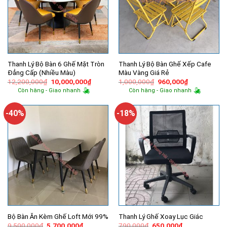
Thanh Lý Bộ Bàn 6 Ghế Mặt Tròn
Thanh Lý Bộ Bàn Ghế Xếp Cafe
Đẳng Cấp (Nhiều Màu)
Màu Vàng Giá Rẻ
Giá
Giá
Giá
Giá
12,200,000
₫
10,000,000
₫
1,000,000
₫
960,000
₫
gốc
hiện
gốc
hiện
Còn hàng - Giao nhanh
Còn hàng - Giao nhanh
là:
tại
là:
tại
12,200,000₫.
là:
1,000,000₫.
là:
10,000,000₫.
960,000₫.
-40%
-18%
Bộ Bàn Ăn Kèm Ghế Loft Mới 99%
Thanh Lý Ghế Xoay Lục Giác
Giá
Giá
Giá
Giá
9,500,000
₫
5,700,000
₫
790,000
₫
650,000
₫