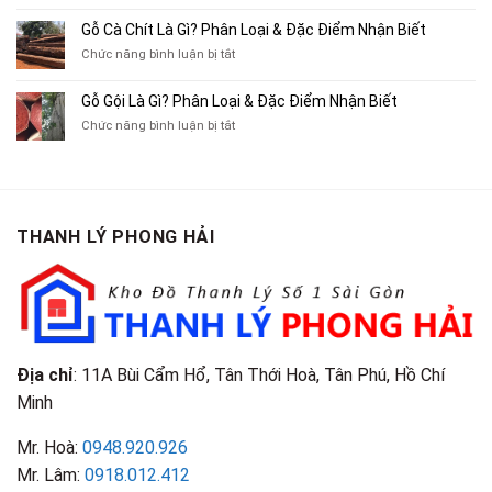
Ba
Top
Mua
Gác
10
Gỗ Cà Chít Là Gì? Phân Loại & Đặc Điểm Nhận Biết
Sách
Cũ,
Địa
Cũ,
ở
Chức năng bình luận bị tắt
Xe
Chỉ
Truyện
Gỗ
Lôi
Mua
Tranh,
Cà
Cũ
Bán
Gỗ Gội Là Gì? Phân Loại & Đặc Điểm Nhận Biết
Tạp
Chít
Tại
Quần
Chí
ở
Chức năng bình luận bị tắt
Là
TP.HCM
Áo
Giá
Gỗ
Gì?
Cũ
Cao
Gội
Phân
Giá
Tại
Là
Loại
Cao
TPHCM
Gì?
&
Tại
Phân
Đặc
TPHCM
THANH LÝ PHONG HẢI
Loại
Điểm
&
Nhận
Đặc
Biết
Điểm
Nhận
Biết
Địa chỉ
: 11A Bùi Cẩm Hổ, Tân Thới Hoà, Tân Phú, Hồ Chí
Minh
Mr. Hoà:
0948.920.926
Mr. Lâm:
0918.012.412