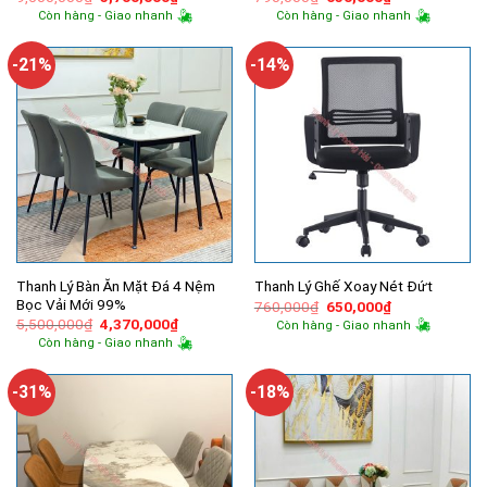
gốc
hiện
gốc
hiện
Còn hàng - Giao nhanh
Còn hàng - Giao nhanh
là:
tại
là:
tại
9,500,000₫.
là:
790,000₫.
là:
5,700,000₫.
650,000₫.
-21%
-14%
Thanh Lý Bàn Ăn Mặt Đá 4 Nệm
Thanh Lý Ghế Xoay Nét Đứt
Bọc Vải Mới 99%
Giá
Giá
760,000
₫
650,000
₫
gốc
hiện
Giá
Giá
5,500,000
₫
4,370,000
₫
Còn hàng - Giao nhanh
là:
tại
gốc
hiện
Còn hàng - Giao nhanh
760,000₫.
là:
là:
tại
650,000₫.
5,500,000₫.
là:
4,370,000₫.
-31%
-18%