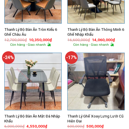
Thanh Lý Bộ Bàn Ăn Tròn Kiểu 6
Thanh Lý Bộ Bàn Ăn Thông Minh 6
Ghế Châu Âu
Ghế Nhập Khẩu
Giá
Giá
Giá
Giá
12,700,000
₫
10,350,000
₫
16,600,000
₫
14,060,000
₫
gốc
hiện
gốc
hiện
Còn hàng - Giao nhanh
Còn hàng - Giao nhanh
là:
tại
là:
tại
12,700,000₫.
là:
16,600,000₫.
là:
10,350,000₫.
14,060,
-24%
-17%
Thanh Lý Bộ Bàn Ăn Mặt Đá Nhập
Thanh Lý Ghế Xoay Lưng Lưới Cũ
Khẩu
Hiện Đại
Giá
Giá
Giá
Giá
6,000,000
₫
4,550,000
₫
600,000
₫
500,000
₫