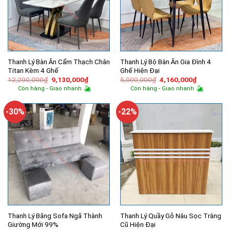
Thanh Lý Bàn Ăn Cẩm Thạch Chân
Thanh Lý Bộ Bàn Ăn Gia Đình 4
Titan Kèm 4 Ghế
Ghế Hiện Đại
Giá
Giá
Giá
Giá
12,200,000
₫
9,130,000
₫
5,000,000
₫
4,160,000
₫
gốc
hiện
gốc
hiện
Còn hàng - Giao nhanh
Còn hàng - Giao nhanh
là:
tại
là:
tại
12,200,000₫.
là:
5,000,000₫.
là:
9,130,000₫.
4,160,000
-30%
-22%
Thanh Lý Băng Sofa Ngã Thành
Thanh Lý Quầy Gỗ Nâu Sọc Trắng
Giường Mới 99%
Cũ Hiện Đại