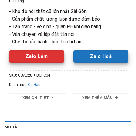
Hết hàng
4,260,000₫.
là:
- Kho đồ nội thất cũ lớn nhất Sài Gòn.
3,350,00
- Sản phẩm chất lượng luôn được đảm bảo.
- Tân trang - vệ sinh - quấn PE khi giao hàng.
- Vận chuyển và lắp đặt tận nơi.
- Chế độ bảo hành - bảo trì dài hạn
Zalo Lâm
Zalo Hoà
SKU:
GBAC28 + BCFC04
Danh mục:
Đã Bán
XEM CHI TIẾT
XEM THÊM MẪU
MÔ TẢ