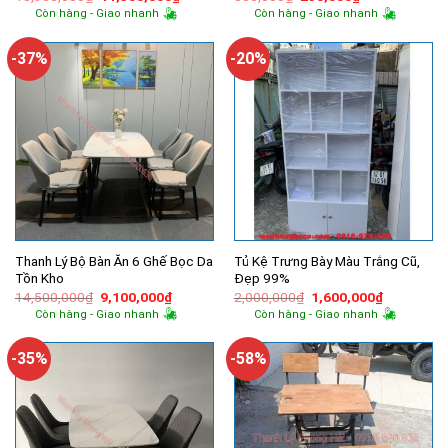
gốc
hiện
gốc
hiện
Còn hàng - Giao nhanh
Còn hàng - Giao nhanh
là:
tại
là:
tại
16,900,000₫.
là:
300,000₫.
là:
14,300,000₫.
250,000₫.
-37%
-20%
Thanh Lý Bộ Bàn Ăn 6 Ghế Bọc Da
Tủ Kệ Trưng Bày Màu Trắng Cũ,
Tồn Kho
Đẹp 99%
Giá
Giá
Giá
Giá
14,500,000
₫
9,100,000
₫
2,000,000
₫
1,600,000
₫
gốc
hiện
gốc
hiện
Còn hàng - Giao nhanh
Còn hàng - Giao nhanh
là:
tại
là:
tại
14,500,000₫.
là:
2,000,000₫.
là:
9,100,000₫.
1,600,000
-35%
-58%