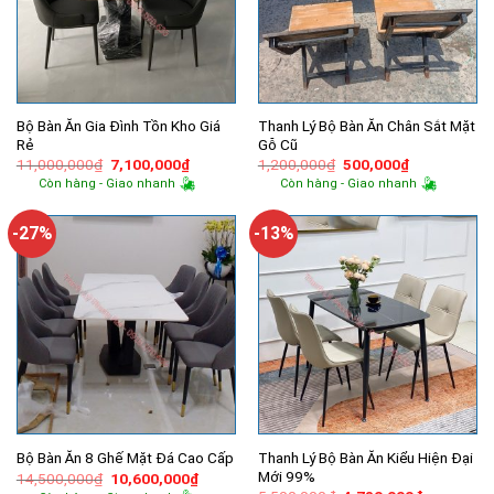
Bộ Bàn Ăn Gia Đình Tồn Kho Giá
Thanh Lý Bộ Bàn Ăn Chân Sắt Mặt
Rẻ
Gỗ Cũ
Giá
Giá
Giá
Giá
11,000,000
₫
7,100,000
₫
1,200,000
₫
500,000
₫
gốc
hiện
gốc
hiện
Còn hàng - Giao nhanh
Còn hàng - Giao nhanh
là:
tại
là:
tại
11,000,000₫.
là:
1,200,000₫.
là:
7,100,000₫.
500,000₫.
-27%
-13%
Thanh Lý Bộ Bàn Ăn Kiểu Hiện Đại
Bộ Bàn Ăn 8 Ghế Mặt Đá Cao Cấp
Mới 99%
Giá
Giá
14,500,000
₫
10,600,000
₫
gốc
hiện