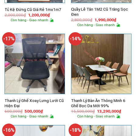
Quầy Lễ Tân 1M2 Cũ Trắng Sọc
Tủ Kệ Đứng Cũ Giá Rẻ 1mx1m7
Đen
Giá
Giá
2,000,000
₫
1,200,000
₫
gốc
hiện
Giá
Giá
2,800,000
₫
1,990,000
₫
Còn hàng - Giao nhanh
là:
tại
gốc
hiện
Còn hàng - Giao nhanh
2,000,000₫.
là:
là:
tại
1,200,000₫.
2,800,000₫.
là:
1,990,000
-17%
-14%
Thanh Lý Ghế Xoay Lưng Lưới Cũ
Thanh Lý Bàn Ăn Thông Minh 6
Hiện Đại
Ghế Bọc Da Mới 99%
Giá
Giá
Giá
Giá
600,000
₫
500,000
₫
15,500,000
₫
13,290,000
₫
gốc
hiện
gốc
hiện
Còn hàng - Giao nhanh
Còn hàng - Giao nhanh
là:
tại
là:
tại
600,000₫.
là:
15,500,000₫.
là:
500,000₫.
13,290,
-16%
-18%