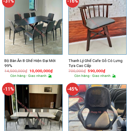
-31%
-16%
Bộ Bàn Ăn 8 Ghế Hiện Đại Mới
Thanh Lý Ghế Cafe Gỗ Có Lưng
99%
Tựa Cao Cấp
Giá
Giá
Giá
Giá
14,500,000
₫
10,000,000
₫
700,000
₫
590,000
₫
gốc
hiện
gốc
hiện
Còn hàng - Giao nhanh
Còn hàng - Giao nhanh
là:
tại
là:
tại
14,500,000₫.
là:
700,000₫.
là:
10,000,000₫.
590,000₫.
-11%
-45%