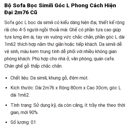
Bộ Sofa Bọc Simili Góc L Phong Cách Hiện
Đại 2m76 Cũ
Sofa góc L bọc da simili có kiểu dáng hiện đại, thiết kế rộng
rãi cho 4-5 người ngồi thoải mái. Ghế có phần tựa cao giúp
tựa lưng êm ái, tay vịn vuông vức chắc chắn, phần góc L dài
1m62 thích hợp nằm thư giãn hoặc tiếp khách. Da simili dễ
vệ sinh, màu kem trung tính dễ phối với nhiều không gian
phòng khách. Phù hợp cho nhà ở, văn phòng, quán cafe.
Chân ghế gỗ thấp chắc chắn.
Chất liệu: Da simili, khung gỗ, đệm mút.
Kích thước: Dài 2m76 x Rộng 80cm x Cao 30cm, góc L
dài 1m62.
Tình trạng: Sử dụng kỹ, da còn căng, ít trầy nhẹ theo thời
gian, mới 90%
Số lượng: 01