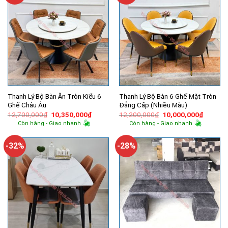
Thanh Lý Bộ Bàn Ăn Tròn Kiểu 6
Thanh Lý Bộ Bàn 6 Ghế Mặt Tròn
Ghế Châu Âu
Đẳng Cấp (Nhiều Màu)
Giá
Giá
Giá
Giá
12,700,000
₫
10,350,000
₫
12,200,000
₫
10,000,000
₫
gốc
hiện
gốc
hiện
Còn hàng - Giao nhanh
Còn hàng - Giao nhanh
là:
tại
là:
tại
12,700,000₫.
là:
12,200,000₫.
là:
10,350,000₫.
10,000,
-32%
-28%