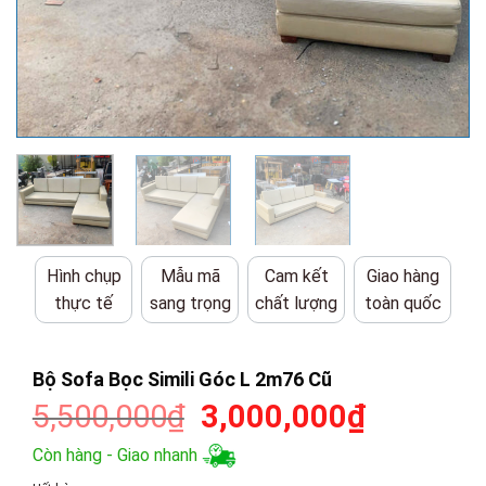
Hình chụp
Mẫu mã
Cam kết
Giao hàng
thực tế
sang trọng
chất lượng
toàn quốc
Bộ Sofa Bọc Simili Góc L 2m76 Cũ
Giá
Giá
5,500,000
₫
3,000,000
₫
gốc
hiện
Còn hàng - Giao nhanh
là:
tại