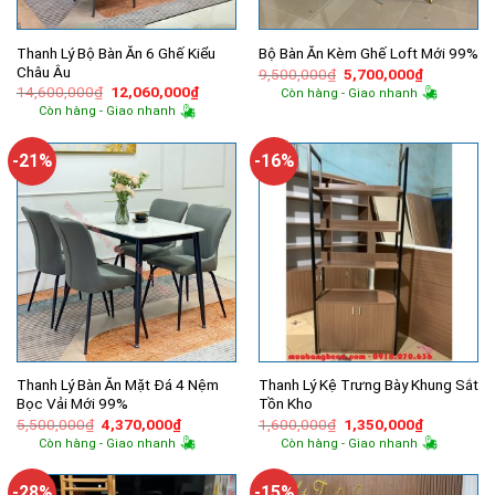
Thanh Lý Bộ Bàn Ăn 6 Ghế Kiểu
Bộ Bàn Ăn Kèm Ghế Loft Mới 99%
Châu Âu
Giá
Giá
9,500,000
₫
5,700,000
₫
gốc
hiện
Giá
Giá
14,600,000
₫
12,060,000
₫
Còn hàng - Giao nhanh
là:
tại
gốc
hiện
Còn hàng - Giao nhanh
9,500,000₫.
là:
là:
tại
5,700,000
14,600,000₫.
là:
12,060,000₫.
-21%
-16%
Thanh Lý Bàn Ăn Mặt Đá 4 Nệm
Thanh Lý Kệ Trưng Bày Khung Sắt
Bọc Vải Mới 99%
Tồn Kho
Giá
Giá
Giá
Giá
5,500,000
₫
4,370,000
₫
1,600,000
₫
1,350,000
₫
gốc
hiện
gốc
hiện
Còn hàng - Giao nhanh
Còn hàng - Giao nhanh
là:
tại
là:
tại
5,500,000₫.
là:
1,600,000₫.
là:
4,370,000₫.
1,350,000
-28%
-15%