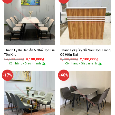
Thanh Lý Bộ Bàn Ăn 6 Ghế Bọc Da
Thanh Lý Quầy Gỗ Nâu Sọc Trắng
Tồn Kho
Cũ Hiện Đại
Giá
Giá
Giá
Giá
14,500,000
₫
9,100,000
₫
2,700,000
₫
2,100,000
₫
gốc
hiện
gốc
hiện
Còn hàng - Giao nhanh
Còn hàng - Giao nhanh
là:
tại
là:
tại
14,500,000₫.
là:
2,700,000₫.
là:
9,100,000₫.
2,100,000
-17%
-40%