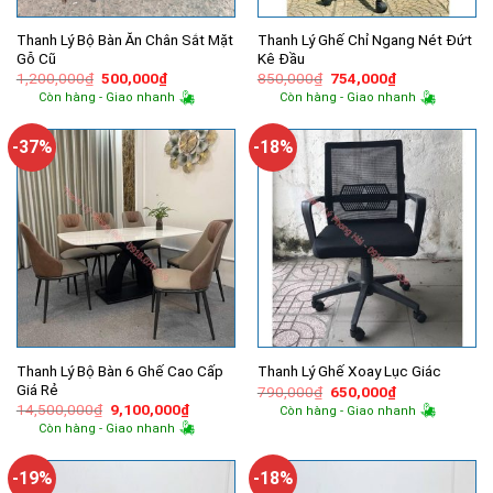
Thanh Lý Bộ Bàn Ăn Chân Sắt Mặt
Thanh Lý Ghế Chỉ Ngang Nét Đứt
Gỗ Cũ
Kê Đầu
Giá
Giá
Giá
Giá
1,200,000
₫
500,000
₫
850,000
₫
754,000
₫
gốc
hiện
gốc
hiện
Còn hàng - Giao nhanh
Còn hàng - Giao nhanh
là:
tại
là:
tại
1,200,000₫.
là:
850,000₫.
là:
500,000₫.
754,000₫.
-37%
-18%
Thanh Lý Bộ Bàn 6 Ghế Cao Cấp
Thanh Lý Ghế Xoay Lục Giác
Giá Rẻ
Giá
Giá
790,000
₫
650,000
₫
gốc
hiện
Giá
Giá
14,500,000
₫
9,100,000
₫
Còn hàng - Giao nhanh
là:
tại
gốc
hiện
Còn hàng - Giao nhanh
790,000₫.
là:
là:
tại
650,000₫.
14,500,000₫.
là:
9,100,000₫.
-19%
-18%