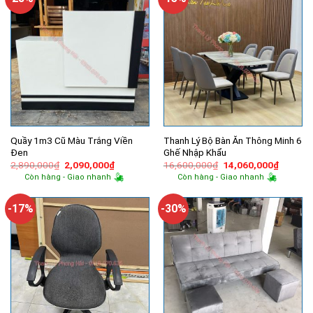
Quầy 1m3 Cũ Màu Trắng Viền
Thanh Lý Bộ Bàn Ăn Thông Minh 6
Đen
Ghế Nhập Khẩu
Giá
Giá
Giá
Giá
2,890,000
₫
2,090,000
₫
16,600,000
₫
14,060,000
₫
gốc
hiện
gốc
hiện
Còn hàng - Giao nhanh
Còn hàng - Giao nhanh
là:
tại
là:
tại
2,890,000₫.
là:
16,600,000₫.
là:
2,090,000₫.
14,060,
-17%
-30%