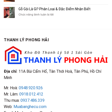
Truyện
Gỗ
Lôi
Mua
Tranh,
Cà
Cũ
Bán
Gỗ Gội Là Gì? Phân Loại & Đặc Điểm Nhận Biết
Tạp
Chít
Tại
Quần
Chí
ở
Chức năng bình luận bị tắt
Là
TP.HCM
Áo
Giá
Gỗ
Gì?
Cũ
Cao
Gội
Phân
Giá
Tại
Là
Loại
Cao
TPHCM
Gì?
&
Tại
Phân
Đặc
TPHCM
THANH LÝ PHONG HẢI
Loại
Điểm
&
Nhận
Đặc
Biết
Điểm
Nhận
Biết
Địa chỉ
: 11A Bùi Cẩm Hổ, Tân Thới Hoà, Tân Phú, Hồ Chí
Minh
Mr. Hoà:
0948.920.926
Mr. Lâm:
0918.012.412
Thu mua:
0937.486.339
Web:
Muabanghecu.com