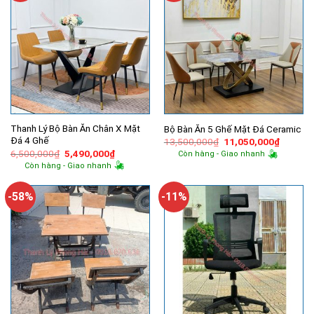
Thanh Lý Bộ Bàn Ăn Chân X Mặt
Bộ Bàn Ăn 5 Ghế Mặt Đá Ceramic
Đá 4 Ghế
Giá
Giá
13,500,000
₫
11,050,000
₫
gốc
hiện
Giá
Giá
6,500,000
₫
5,490,000
₫
Còn hàng - Giao nhanh
là:
tại
gốc
hiện
Còn hàng - Giao nhanh
13,500,000₫.
là:
là:
tại
11,050,
6,500,000₫.
là:
5,490,000₫.
-58%
-11%