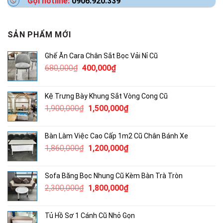
Gọi hotline:
0906.920.339
SẢN PHẨM MỚI
Ghế Ăn Cara Chân Sắt Bọc Vải Nỉ Cũ
Giá
Giá
680,000
₫
400,000
₫
gốc
hiện
là:
tại
Kệ Trưng Bày Khung Sắt Vòng Cong Cũ
680,000₫.
là:
Giá
Giá
1,900,000
₫
1,500,000
₫
400,000₫.
gốc
hiện
là:
tại
Bàn Làm Việc Cao Cấp 1m2 Cũ Chân Bánh Xe
1,900,000₫.
là:
Giá
Giá
1,860,000
₫
1,200,000
₫
1,500,000₫.
gốc
hiện
là:
tại
Sofa Băng Bọc Nhung Cũ Kèm Bàn Trà Tròn
1,860,000₫.
là:
Giá
Giá
2,300,000
₫
1,800,000
₫
1,200,000₫.
gốc
hiện
là:
tại
Tủ Hồ Sơ 1 Cánh Cũ Nhỏ Gọn
2,300,000₫.
là: