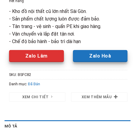
Hết hàng
5,500,000₫.
là:
- Kho đồ nội thất cũ lớn nhất Sài Gòn.
3,000,00
- Sản phẩm chất lượng luôn được đảm bảo.
- Tân trang - vệ sinh - quấn PE khi giao hàng.
- Vận chuyển và lắp đặt tận nơi.
- Chế độ bảo hành - bảo trì dài hạn
Zalo Lâm
Zalo Hoà
SKU:
BSFC82
Danh mục:
Đã Bán
XEM CHI TIẾT
XEM THÊM MẪU
MÔ TẢ