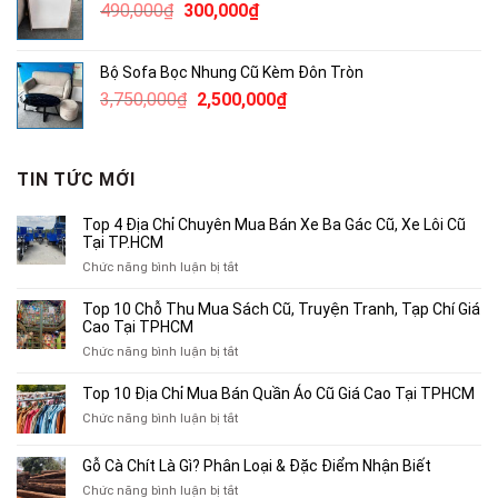
Giá
Giá
490,000
₫
300,000
₫
1,800,000₫.
gốc
hiện
là:
tại
Bộ Sofa Bọc Nhung Cũ Kèm Đôn Tròn
490,000₫.
là:
Giá
Giá
3,750,000
₫
2,500,000
₫
300,000₫.
gốc
hiện
là:
tại
3,750,000₫.
là:
TIN TỨC MỚI
2,500,000₫.
Top 4 Địa Chỉ Chuyên Mua Bán Xe Ba Gác Cũ, Xe Lôi Cũ
Tại TP.HCM
ở
Chức năng bình luận bị tắt
Top
4
Top 10 Chỗ Thu Mua Sách Cũ, Truyện Tranh, Tạp Chí Giá
Địa
Cao Tại TPHCM
Chỉ
ở
Chức năng bình luận bị tắt
Chuyên
Top
Mua
10
Top 10 Địa Chỉ Mua Bán Quần Áo Cũ Giá Cao Tại TPHCM
Bán
Chỗ
Xe
ở
Chức năng bình luận bị tắt
Thu
Ba
Top
Mua
Gác
10
Gỗ Cà Chít Là Gì? Phân Loại & Đặc Điểm Nhận Biết
Sách
Cũ,
Địa
Cũ,
ở
Chức năng bình luận bị tắt
Xe
Chỉ