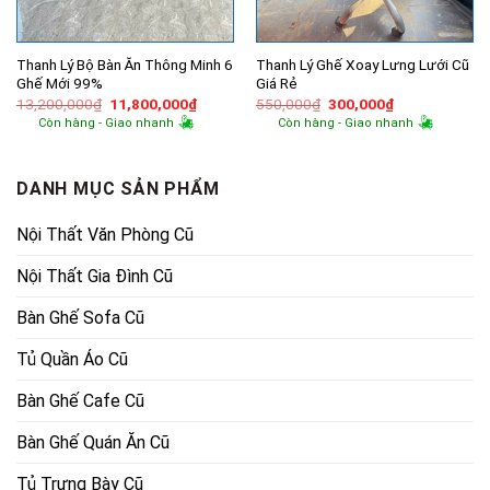
Thanh Lý Bộ Bàn Ăn Thông Minh 6
Thanh Lý Ghế Xoay Lưng Lưới Cũ
Ghế Mới 99%
Giá Rẻ
Giá
Giá
Giá
Giá
13,200,000
₫
11,800,000
₫
550,000
₫
300,000
₫
gốc
hiện
gốc
hiện
Còn hàng - Giao nhanh
Còn hàng - Giao nhanh
là:
tại
là:
tại
13,200,000₫.
là:
550,000₫.
là:
11,800,000₫.
300,000₫.
DANH MỤC SẢN PHẨM
Nội Thất Văn Phòng Cũ
Nội Thất Gia Đình Cũ
Bàn Ghế Sofa Cũ
Tủ Quần Áo Cũ
Bàn Ghế Cafe Cũ
Bàn Ghế Quán Ăn Cũ
Tủ Trưng Bày Cũ