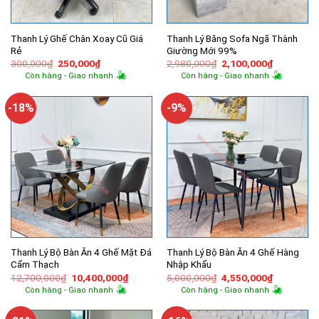
Thanh Lý Ghế Chân Xoay Cũ Giá
Thanh Lý Băng Sofa Ngã Thành
Rẻ
Giường Mới 99%
Giá
Giá
Giá
Giá
300,000
₫
250,000
₫
2,980,000
₫
2,100,000
₫
gốc
hiện
gốc
hiện
Còn hàng - Giao nhanh
Còn hàng - Giao nhanh
là:
tại
là:
tại
300,000₫.
là:
2,980,000₫.
là:
250,000₫.
2,100,000
-18%
-9%
Thanh Lý Bộ Bàn Ăn 4 Ghế Mặt Đá
Thanh Lý Bộ Bàn Ăn 4 Ghế Hàng
Cẩm Thạch
Nhập Khẩu
Giá
Giá
Giá
Giá
12,700,000
₫
10,400,000
₫
5,000,000
₫
4,550,000
₫
gốc
hiện
gốc
hiện
Còn hàng - Giao nhanh
Còn hàng - Giao nhanh
là:
tại
là:
tại
12,700,000₫.
là:
5,000,000₫.
là:
10,400,000₫.
4,550,000