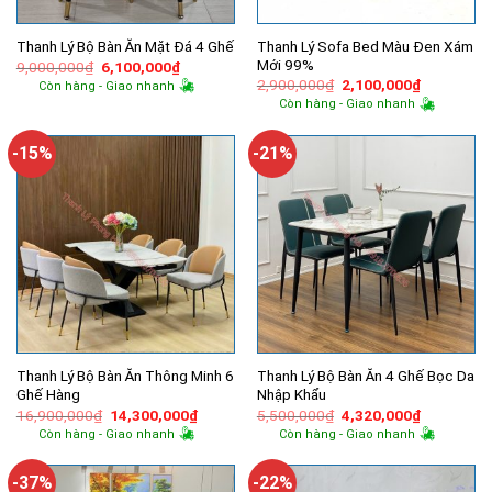
Thanh Lý Sofa Bed Màu Đen Xám
Thanh Lý Bộ Bàn Ăn Mặt Đá 4 Ghế
Mới 99%
Giá
Giá
9,000,000
₫
6,100,000
₫
gốc
hiện
Giá
Giá
2,900,000
₫
2,100,000
₫
Còn hàng - Giao nhanh
là:
tại
gốc
hiện
Còn hàng - Giao nhanh
9,000,000₫.
là:
là:
tại
6,100,000₫.
2,900,000₫.
là:
2,100,000
-15%
-21%
Thanh Lý Bộ Bàn Ăn Thông Minh 6
Thanh Lý Bộ Bàn Ăn 4 Ghế Bọc Da
Ghế Hàng
Nhập Khẩu
Giá
Giá
Giá
Giá
16,900,000
₫
14,300,000
₫
5,500,000
₫
4,320,000
₫
gốc
hiện
gốc
hiện
Còn hàng - Giao nhanh
Còn hàng - Giao nhanh
là:
tại
là:
tại
16,900,000₫.
là:
5,500,000₫.
là:
14,300,000₫.
4,320,000
-37%
-22%