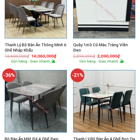
Thanh Lý Bộ Bàn Ăn Thông Minh 6
Quầy 1m3 Cũ Màu Trắng Viền
Ghế Nhập Khẩu
Đen
Giá
Giá
Giá
Giá
16,600,000
₫
14,060,000
₫
2,890,000
₫
2,090,000
₫
gốc
hiện
gốc
hiện
Còn hàng - Giao nhanh
Còn hàng - Giao nhanh
là:
tại
là:
tại
16,600,000₫.
là:
2,890,000₫.
là:
14,060,000₫.
2,090,000
-36%
-21%
Bộ Bàn Ăn Mặt Đá 4 Ghế Đẹp
Thanh Lý Bộ Bàn Ăn 4 Ghế Bọc Da