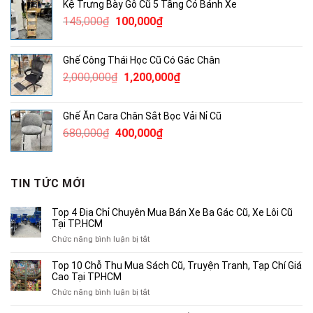
Kệ Trưng Bày Gỗ Cũ 5 Tầng Có Bánh Xe
172,000₫.
là:
Giá
Giá
145,000
₫
100,000
₫
100,000₫.
gốc
hiện
là:
tại
Ghế Công Thái Học Cũ Có Gác Chân
145,000₫.
là:
Giá
Giá
2,000,000
₫
1,200,000
₫
100,000₫.
gốc
hiện
là:
tại
Ghế Ăn Cara Chân Sắt Bọc Vải Nỉ Cũ
2,000,000₫.
là:
Giá
Giá
680,000
₫
400,000
₫
1,200,000₫.
gốc
hiện
là:
tại
680,000₫.
là:
TIN TỨC MỚI
400,000₫.
Top 4 Địa Chỉ Chuyên Mua Bán Xe Ba Gác Cũ, Xe Lôi Cũ
Tại TP.HCM
ở
Chức năng bình luận bị tắt
Top
4
Top 10 Chỗ Thu Mua Sách Cũ, Truyện Tranh, Tạp Chí Giá
Địa
Cao Tại TPHCM
Chỉ
ở
Chức năng bình luận bị tắt
Chuyên
Top
Mua