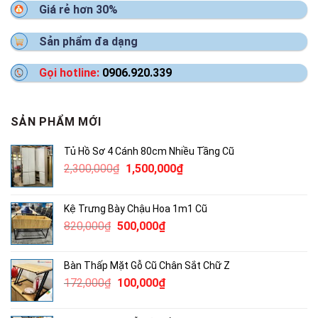
Giá rẻ hơn 30%
Sản phẩm đa dạng
Gọi hotline:
0906.920.339
SẢN PHẨM MỚI
Tủ Hồ Sơ 4 Cánh 80cm Nhiều Tầng Cũ
Giá
Giá
2,300,000
₫
1,500,000
₫
gốc
hiện
là:
tại
Kệ Trưng Bày Chậu Hoa 1m1 Cũ
2,300,000₫.
là:
Giá
Giá
820,000
₫
500,000
₫
1,500,000₫.
gốc
hiện
là:
tại
Bàn Thấp Mặt Gỗ Cũ Chân Sắt Chữ Z
820,000₫.
là:
Giá
Giá
172,000
₫
100,000
₫
500,000₫.
gốc
hiện
là:
tại