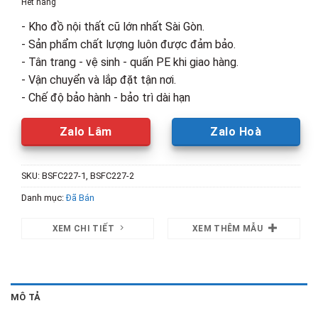
Hết hàng
2,500,000₫.
là:
- Kho đồ nội thất cũ lớn nhất Sài Gòn.
1,800,00
- Sản phẩm chất lượng luôn được đảm bảo.
- Tân trang - vệ sinh - quấn PE khi giao hàng.
- Vận chuyển và lắp đặt tận nơi.
- Chế độ bảo hành - bảo trì dài hạn
Zalo Lâm
Zalo Hoà
SKU:
BSFC227-1, BSFC227-2
Danh mục:
Đã Bán
XEM CHI TIẾT
XEM THÊM MẪU
MÔ TẢ