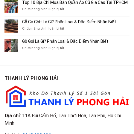
10
Top 10 Địa Chỉ Mua Bán Quần Áo Cũ Giá Cao Tại TPHCM
Bán
Chỗ
Xe
ở
Chức năng bình luận bị tắt
Thu
Ba
Top
Mua
Gác
10
Gỗ Cà Chít Là Gì? Phân Loại & Đặc Điểm Nhận Biết
Sách
Cũ,
Địa
Cũ,
ở
Chức năng bình luận bị tắt
Xe
Chỉ
Truyện
Gỗ
Lôi
Mua
Tranh,
Cà
Cũ
Bán
Gỗ Gội Là Gì? Phân Loại & Đặc Điểm Nhận Biết
Tạp
Chít
Tại
Quần
Chí
ở
Chức năng bình luận bị tắt
Là
TP.HCM
Áo
Giá
Gỗ
Gì?
Cũ
Cao
Gội
Phân
Giá
Tại
Là
Loại
Cao
TPHCM
Gì?
&
Tại
Phân
Đặc
TPHCM
THANH LÝ PHONG HẢI
Loại
Điểm
&
Nhận
Đặc
Biết
Điểm
Nhận
Biết
Địa chỉ
: 11A Bùi Cẩm Hổ, Tân Thới Hoà, Tân Phú, Hồ Chí
Minh