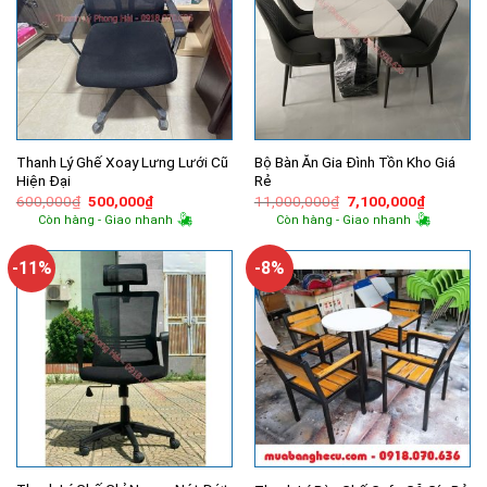
Thanh Lý Ghế Xoay Lưng Lưới Cũ
Bộ Bàn Ăn Gia Đình Tồn Kho Giá
Hiện Đại
Rẻ
Giá
Giá
Giá
Giá
600,000
₫
500,000
₫
11,000,000
₫
7,100,000
₫
gốc
hiện
gốc
hiện
Còn hàng - Giao nhanh
Còn hàng - Giao nhanh
là:
tại
là:
tại
600,000₫.
là:
11,000,000₫.
là:
500,000₫.
7,100,00
-11%
-8%