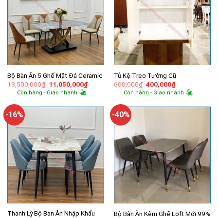
Bộ Bàn Ăn 5 Ghế Mặt Đá Ceramic
Tủ Kệ Treo Tường Cũ
Giá
Giá
Giá
Giá
13,500,000
₫
11,050,000
₫
600,000
₫
400,000
₫
gốc
hiện
gốc
hiện
Còn hàng - Giao nhanh
Còn hàng - Giao nhanh
là:
tại
là:
tại
13,500,000₫.
là:
600,000₫.
là:
11,050,000₫.
400,000₫.
-16%
-40%
Thanh Lý Bộ Bàn Ăn Nhập Khẩu
Bộ Bàn Ăn Kèm Ghế Loft Mới 99%