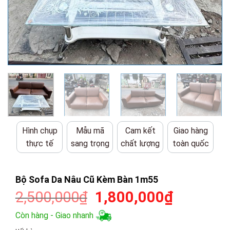
Hình chụp
Mẫu mã
Cam kết
Giao hàng
thực tế
sang trọng
chất lượng
toàn quốc
Bộ Sofa Da Nâu Cũ Kèm Bàn 1m55
Giá
Giá
2,500,000
₫
1,800,000
₫
gốc
hiện
Còn hàng - Giao nhanh
là:
tại