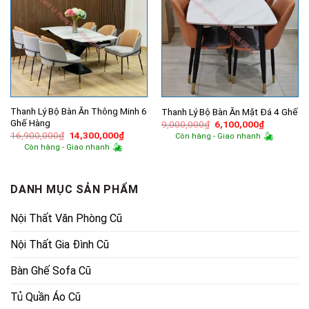
Thanh Lý Bộ Bàn Ăn Thông Minh 6
Thanh Lý Bộ Bàn Ăn Mặt Đá 4 Ghế
Ghế Hàng
Giá
Giá
9,000,000
₫
6,100,000
₫
gốc
hiện
Giá
Giá
16,900,000
₫
14,300,000
₫
Còn hàng - Giao nhanh
là:
tại
gốc
hiện
Còn hàng - Giao nhanh
9,000,000₫.
là:
là:
tại
6,100,000
16,900,000₫.
là:
14,300,000₫.
DANH MỤC SẢN PHẨM
Nội Thất Văn Phòng Cũ
Nội Thất Gia Đình Cũ
Bàn Ghế Sofa Cũ
Tủ Quần Áo Cũ