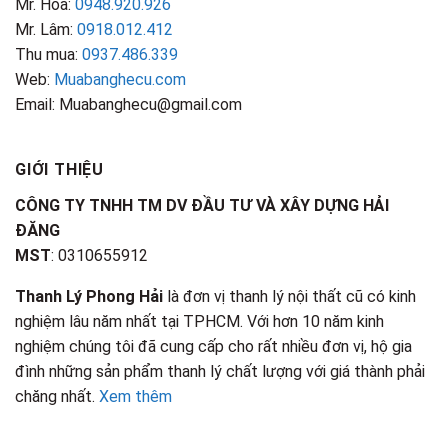
Mr. Hoà:
0948.920.926
Mr. Lâm:
0918.012.412
Thu mua:
0937.486.339
Web:
Muabanghecu.com
Email: Muabanghecu@gmail.com
GIỚI THIỆU
CÔNG TY TNHH TM DV ĐẦU TƯ VÀ XÂY DỰNG HẢI
ĐĂNG
MST
: 0310655912
Thanh Lý Phong Hải
là đơn vị thanh lý nội thất cũ có kinh
nghiệm lâu năm nhất tại TPHCM. Với hơn 10 năm kinh
nghiệm chúng tôi đã cung cấp cho rất nhiều đơn vị, hộ gia
đình những sản phẩm thanh lý chất lượng với giá thành phải
chăng nhất.
Xem thêm