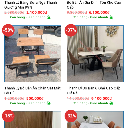
Thanh Lý Băng Sofa Ngã Thành
Bộ Bàn Ăn Gia Đình Tồn Kho Cao
Giường Mới 99%
Cấp
Giá
Giá
Giá
Giá
2,980,000
₫
2,100,000
₫
9,300,000
₫
6,100,000
₫
gốc
hiện
gốc
hiện
Còn hàng - Giao nhanh
Còn hàng - Giao nhanh
là:
tại
là:
tại
2,980,000₫.
là:
9,300,000₫.
là:
2,100,000₫.
6,100,000
-58%
-37%
Thanh Lý Bộ Bàn Ăn Chân Sắt Mặt
Thanh Lý Bộ Bàn 6 Ghế Cao Cấp
Gỗ Cũ
Giá Rẻ
Giá
Giá
Giá
Giá
1,200,000
₫
500,000
₫
14,500,000
₫
9,100,000
₫
gốc
hiện
gốc
hiện
Còn hàng - Giao nhanh
Còn hàng - Giao nhanh
là:
tại
là:
tại
1,200,000₫.
là:
14,500,000₫.
là:
500,000₫.
9,100,00
-15%
-32%