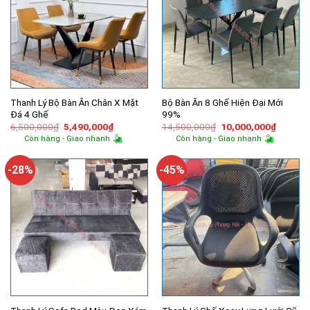
Thanh Lý Bộ Bàn Ăn Chân X Mặt
Bộ Bàn Ăn 8 Ghế Hiện Đại Mới
Đá 4 Ghế
99%
Giá
Giá
Giá
Giá
6,500,000
₫
5,490,000
₫
14,500,000
₫
10,000,000
₫
gốc
hiện
gốc
hiện
Còn hàng - Giao nhanh
Còn hàng - Giao nhanh
là:
tại
là:
tại
6,500,000₫.
là:
14,500,000₫.
là:
5,490,000₫.
10,000,
-28%
-45%