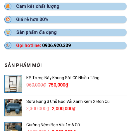
Cam kết chất lượng
Giá rẻ hơn 30%
Sản phẩm đa dạng
Gọi hotline:
0906.920.339
SẢN PHẨM MỚI
Kệ Trưng Bày Khung Sắt Cũ Nhiều Tầng
Giá
Giá
960,000
₫
750,000
₫
gốc
hiện
là:
tại
Sofa Băng 3 Chỗ Bọc Vải Xanh Kèm 2 Đôn Cũ
960,000₫.
là:
Giá
Giá
3,300,000
₫
2,000,000
₫
750,000₫.
gốc
hiện
là:
tại
Giường Nệm Bọc Vải 1m6 Cũ
3,300,000₫.
là: