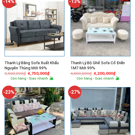
-14%
-13%
Thanh Lý Băng Sofa Xuất Khẩu
Thanh Lý Bộ Ghế Sofa Cổ Điển
Nguyên Thùng Mới 99%
1M7 Mới 99%
Giá
Giá
Giá
Giá
5,500,000
₫
4,750,000
₫
4,800,000
₫
4,200,000
₫
gốc
hiện
gốc
hiện
Còn hàng - Giao nhanh
Còn hàng - Giao nhanh
là:
tại
là:
tại
5,500,000₫.
là:
4,800,000₫.
là:
4,750,000₫.
4,200,000
-23%
-27%