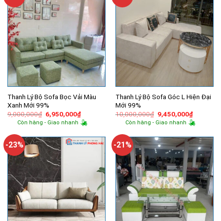
Thanh Lý Bộ Sofa Bọc Vải Màu
Thanh Lý Bộ Sofa Góc L Hiện Đại
Xanh Mới 99%
Mới 99%
Giá
Giá
Giá
Giá
9,000,000
₫
6,950,000
₫
10,000,000
₫
9,450,000
₫
gốc
hiện
gốc
hiện
Còn hàng - Giao nhanh
Còn hàng - Giao nhanh
là:
tại
là:
tại
9,000,000₫.
là:
10,000,000₫.
là:
6,950,000₫.
9,450,00
-23%
-21%