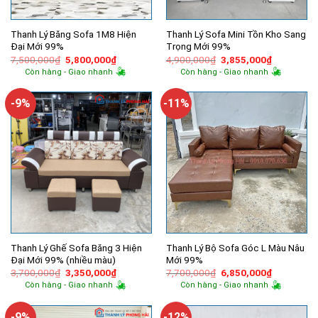
Thanh Lý Băng Sofa 1M8 Hiện
Thanh Lý Sofa Mini Tồn Kho Sang
Đại Mới 99%
Trọng Mới 99%
Giá
Giá
Giá
Giá
7,500,000
₫
5,800,000
₫
4,900,000
₫
3,855,000
₫
gốc
hiện
gốc
hiện
Còn hàng - Giao nhanh
Còn hàng - Giao nhanh
là:
tại
là:
tại
7,500,000₫.
là:
4,900,000₫.
là:
5,800,000₫.
3,855,000
-9%
-11%
Thanh Lý Ghế Sofa Băng 3 Hiện
Thanh Lý Bộ Sofa Góc L Màu Nâu
Đại Mới 99% (nhiều màu)
Mới 99%
Giá
Giá
Giá
Giá
3,700,000
₫
3,350,000
₫
7,700,000
₫
6,850,000
₫
gốc
hiện
gốc
hiện
Còn hàng - Giao nhanh
Còn hàng - Giao nhanh
là:
tại
là:
tại
3,700,000₫.
là:
7,700,000₫.
là:
3,350,000₫.
6,850,000
-9%
-12%