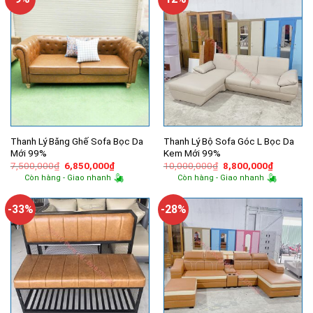
Thanh Lý Băng Ghế Sofa Bọc Da
Thanh Lý Bộ Sofa Góc L Bọc Da
Mới 99%
Kem Mới 99%
Giá
Giá
Giá
Giá
7,500,000
₫
6,850,000
₫
10,000,000
₫
8,800,000
₫
gốc
hiện
gốc
hiện
Còn hàng - Giao nhanh
Còn hàng - Giao nhanh
là:
tại
là:
tại
7,500,000₫.
là:
10,000,000₫.
là:
6,850,000₫.
8,800,00
-33%
-28%