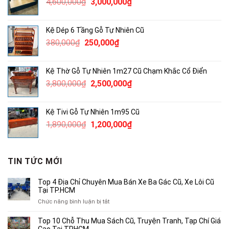
Giá
Giá
4,600,000
₫
3,000,000
₫
2,000,000₫.
gốc
hiện
là:
tại
Kệ Dép 6 Tầng Gỗ Tự Nhiên Cũ
4,600,000₫.
là:
Giá
Giá
380,000
₫
250,000
₫
3,000,000₫.
gốc
hiện
là:
tại
Kệ Thờ Gỗ Tự Nhiên 1m27 Cũ Chạm Khắc Cổ Điển
380,000₫.
là:
Giá
Giá
3,800,000
₫
2,500,000
₫
250,000₫.
gốc
hiện
là:
tại
Kệ Tivi Gỗ Tự Nhiên 1m95 Cũ
3,800,000₫.
là:
Giá
Giá
1,890,000
₫
1,200,000
₫
2,500,000₫.
gốc
hiện
là:
tại
1,890,000₫.
là:
TIN TỨC MỚI
1,200,000₫.
Top 4 Địa Chỉ Chuyên Mua Bán Xe Ba Gác Cũ, Xe Lôi Cũ
Tại TP.HCM
ở
Chức năng bình luận bị tắt
Top
4
Top 10 Chỗ Thu Mua Sách Cũ, Truyện Tranh, Tạp Chí Giá
Địa