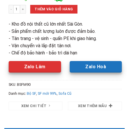
là:
tại
Thanh Lý Bộ Sofa Góc L Bọc Da Tay Ốp Gỗ Mới 99% số lượng
10,500,000₫.
là:
THÊM VÀO GIỎ HÀNG
8,200,0
- Kho đồ nội thất cũ lớn nhất Sài Gòn.
- Sản phẩm chất lượng luôn được đảm bảo.
- Tân trang - vệ sinh - quấn PE khi giao hàng.
- Vận chuyển và lắp đặt tận nơi.
- Chế độ bảo hành - bảo trì dài hạn
Zalo Lâm
Zalo Hoà
SKU:
BSFM90
Danh mục:
Bộ SF
,
SF mới 99%
,
Sofa Cũ
XEM CHI TIẾT
XEM THÊM MẪU