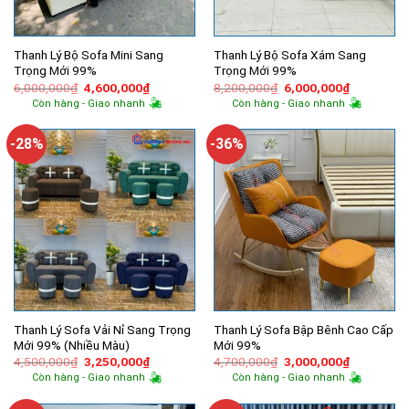
Thanh Lý Bộ Sofa Mini Sang
Thanh Lý Bộ Sofa Xám Sang
Trọng Mới 99%
Trọng Mới 99%
Giá
Giá
Giá
Giá
6,000,000
₫
4,600,000
₫
8,200,000
₫
6,000,000
₫
gốc
hiện
gốc
hiện
Còn hàng - Giao nhanh
Còn hàng - Giao nhanh
là:
tại
là:
tại
6,000,000₫.
là:
8,200,000₫.
là:
4,600,000₫.
6,000,000
-28%
-36%
Thanh Lý Sofa Vải Nỉ Sang Trọng
Thanh Lý Sofa Bập Bênh Cao Cấp
Mới 99% (Nhiều Màu)
Mới 99%
Giá
Giá
Giá
Giá
4,500,000
₫
3,250,000
₫
4,700,000
₫
3,000,000
₫
gốc
hiện
gốc
hiện
Còn hàng - Giao nhanh
Còn hàng - Giao nhanh
là:
tại
là:
tại
4,500,000₫.
là:
4,700,000₫.
là:
3,250,000₫.
3,000,000