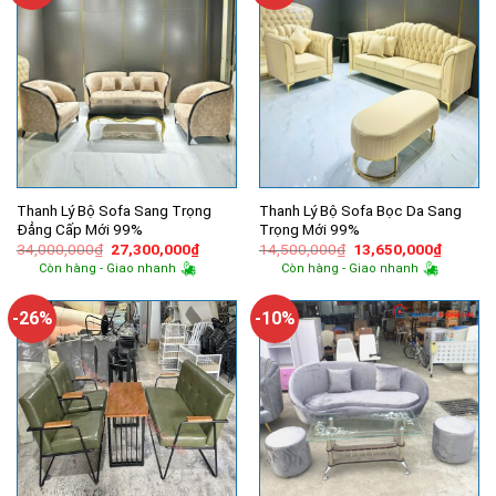
Thanh Lý Bộ Sofa Sang Trọng
Thanh Lý Bộ Sofa Bọc Da Sang
Đẳng Cấp Mới 99%
Trọng Mới 99%
Giá
Giá
Giá
Giá
34,000,000
₫
27,300,000
₫
14,500,000
₫
13,650,000
₫
gốc
hiện
gốc
hiện
Còn hàng - Giao nhanh
Còn hàng - Giao nhanh
là:
tại
là:
tại
34,000,000₫.
là:
14,500,000₫.
là:
27,300,000₫.
13,650,
-26%
-10%