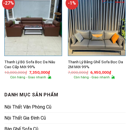
-27%
-1%
Thanh Lý Bộ Sofa Bọc Da Nâu
Thanh Lý Băng Ghế Sofa Bọc Da
Cao Cấp Mới 99%
2M Mới 99%
Giá
Giá
Giá
Giá
10,000,000
₫
7,350,000
₫
7,000,000
₫
6,950,000
₫
gốc
hiện
gốc
hiện
Còn hàng - Giao nhanh
Còn hàng - Giao nhanh
là:
tại
là:
tại
10,000,000₫.
là:
7,000,000₫.
là:
7,350,000₫.
6,950,000
DANH MỤC SẢN PHẨM
Nội Thất Văn Phòng Cũ
Nội Thất Gia Đình Cũ
Bàn Ghế Sofa Cũ