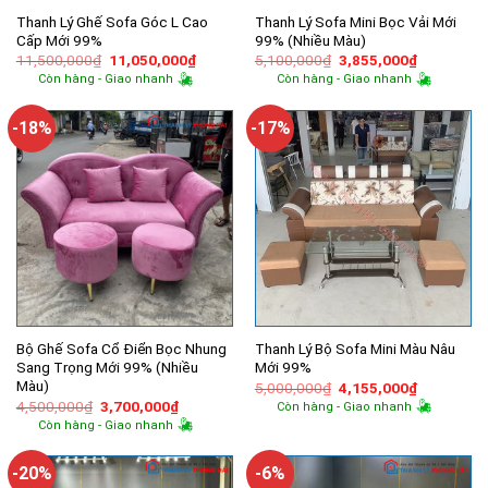
Thanh Lý Ghế Sofa Góc L Cao
Thanh Lý Sofa Mini Bọc Vải Mới
Cấp Mới 99%
99% (Nhiều Màu)
Giá
Giá
Giá
Giá
11,500,000
₫
11,050,000
₫
5,100,000
₫
3,855,000
₫
gốc
hiện
gốc
hiện
Còn hàng - Giao nhanh
Còn hàng - Giao nhanh
là:
tại
là:
tại
11,500,000₫.
là:
5,100,000₫.
là:
11,050,000₫.
3,855,000
-18%
-17%
Bộ Ghế Sofa Cổ Điển Bọc Nhung
Thanh Lý Bộ Sofa Mini Màu Nâu
Sang Trọng Mới 99% (Nhiều
Mới 99%
Màu)
Giá
Giá
5,000,000
₫
4,155,000
₫
gốc
hiện
Giá
Giá
4,500,000
₫
3,700,000
₫
Còn hàng - Giao nhanh
là:
tại
gốc
hiện
Còn hàng - Giao nhanh
5,000,000₫.
là:
là:
tại
4,155,000
4,500,000₫.
là:
3,700,000₫.
-20%
-6%