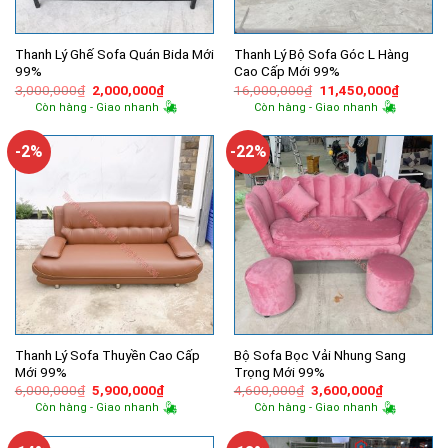
Thanh Lý Ghế Sofa Quán Bida Mới
Thanh Lý Bộ Sofa Góc L Hàng
99%
Cao Cấp Mới 99%
Giá
Giá
Giá
Giá
3,000,000
₫
2,000,000
₫
16,000,000
₫
11,450,000
₫
gốc
hiện
gốc
hiện
Còn hàng - Giao nhanh
Còn hàng - Giao nhanh
là:
tại
là:
tại
3,000,000₫.
là:
16,000,000₫.
là:
2,000,000₫.
11,450,
-2%
-22%
Thanh Lý Sofa Thuyền Cao Cấp
Bộ Sofa Bọc Vải Nhung Sang
Mới 99%
Trọng Mới 99%
Giá
Giá
Giá
Giá
6,000,000
₫
5,900,000
₫
4,600,000
₫
3,600,000
₫
gốc
hiện
gốc
hiện
Còn hàng - Giao nhanh
Còn hàng - Giao nhanh
là:
tại
là:
tại
6,000,000₫.
là:
4,600,000₫.
là:
5,900,000₫.
3,600,000