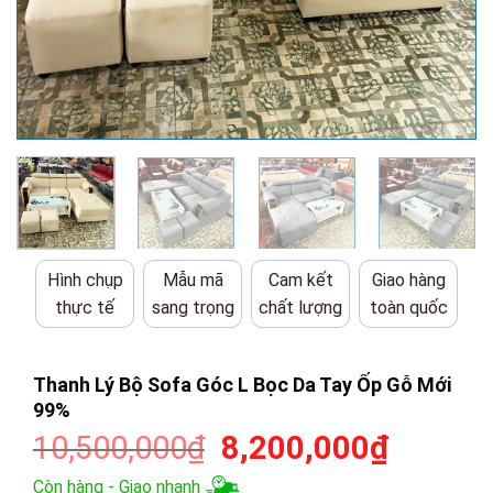
Hình chụp
Mẫu mã
Cam kết
Giao hàng
thực tế
sang trọng
chất lượng
toàn quốc
Thanh Lý Bộ Sofa Góc L Bọc Da Tay Ốp Gỗ Mới
99%
Giá
Giá
10,500,000
₫
8,200,000
₫
gốc
hiện
Còn hàng - Giao nhanh