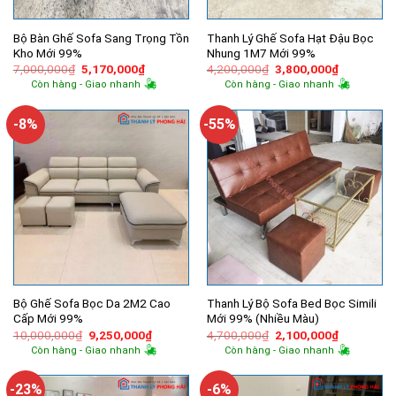
Bộ Bàn Ghế Sofa Sang Trọng Tồn
Thanh Lý Ghế Sofa Hạt Đậu Bọc
Kho Mới 99%
Nhung 1M7 Mới 99%
Giá
Giá
Giá
Giá
7,000,000
₫
5,170,000
₫
4,200,000
₫
3,800,000
₫
gốc
hiện
gốc
hiện
Còn hàng - Giao nhanh
Còn hàng - Giao nhanh
là:
tại
là:
tại
7,000,000₫.
là:
4,200,000₫.
là:
5,170,000₫.
3,800,000
-8%
-55%
Bộ Ghế Sofa Bọc Da 2M2 Cao
Thanh Lý Bộ Sofa Bed Bọc Simili
Cấp Mới 99%
Mới 99% (Nhiều Màu)
Giá
Giá
Giá
Giá
10,000,000
₫
9,250,000
₫
4,700,000
₫
2,100,000
₫
gốc
hiện
gốc
hiện
Còn hàng - Giao nhanh
Còn hàng - Giao nhanh
là:
tại
là:
tại
10,000,000₫.
là:
4,700,000₫.
là:
9,250,000₫.
2,100,000
-23%
-6%