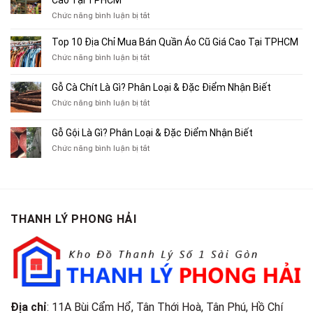
Cao Tại TPHCM
Chỉ
ở
Chức năng bình luận bị tắt
Chuyên
Top
Mua
10
Top 10 Địa Chỉ Mua Bán Quần Áo Cũ Giá Cao Tại TPHCM
Bán
Chỗ
Xe
ở
Chức năng bình luận bị tắt
Thu
Ba
Top
Mua
Gác
10
Gỗ Cà Chít Là Gì? Phân Loại & Đặc Điểm Nhận Biết
Sách
Cũ,
Địa
Cũ,
ở
Chức năng bình luận bị tắt
Xe
Chỉ
Truyện
Gỗ
Lôi
Mua
Tranh,
Cà
Cũ
Bán
Gỗ Gội Là Gì? Phân Loại & Đặc Điểm Nhận Biết
Tạp
Chít
Tại
Quần
Chí
ở
Chức năng bình luận bị tắt
Là
TP.HCM
Áo
Giá
Gỗ
Gì?
Cũ
Cao
Gội
Phân
Giá
Tại
Là
Loại
Cao
TPHCM
Gì?
&
Tại
Phân
Đặc
TPHCM
THANH LÝ PHONG HẢI
Loại
Điểm
&
Nhận
Đặc
Biết
Điểm
Nhận
Biết
Địa chỉ
: 11A Bùi Cẩm Hổ, Tân Thới Hoà, Tân Phú, Hồ Chí