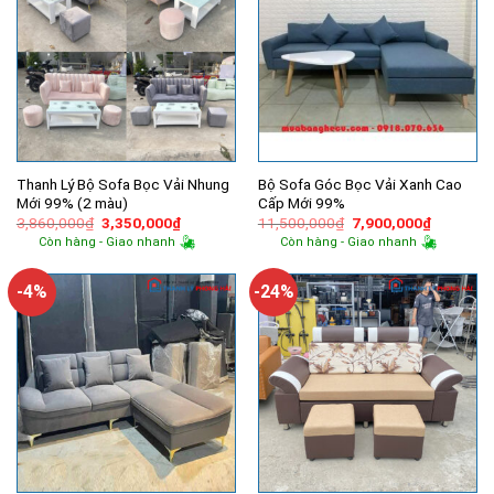
Thanh Lý Bộ Sofa Bọc Vải Nhung
Bộ Sofa Góc Bọc Vải Xanh Cao
Mới 99% (2 màu)
Cấp Mới 99%
Giá
Giá
Giá
Giá
3,860,000
₫
3,350,000
₫
11,500,000
₫
7,900,000
₫
gốc
hiện
gốc
hiện
Còn hàng - Giao nhanh
Còn hàng - Giao nhanh
là:
tại
là:
tại
3,860,000₫.
là:
11,500,000₫.
là:
3,350,000₫.
7,900,00
-4%
-24%