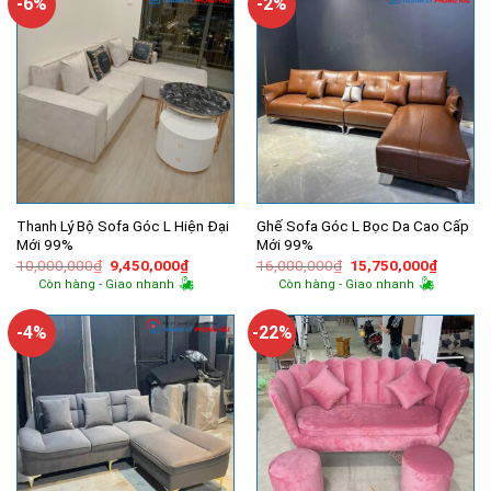
-6%
-2%
Thanh Lý Bộ Sofa Góc L Hiện Đại
Ghế Sofa Góc L Bọc Da Cao Cấp
Mới 99%
Mới 99%
Giá
Giá
Giá
Giá
10,000,000
₫
9,450,000
₫
16,000,000
₫
15,750,000
₫
gốc
hiện
gốc
hiện
Còn hàng - Giao nhanh
Còn hàng - Giao nhanh
là:
tại
là:
tại
10,000,000₫.
là:
16,000,000₫.
là:
9,450,000₫.
15,750,
-4%
-22%