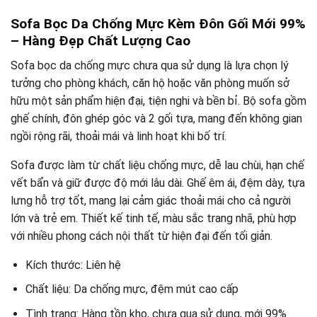
Sofa Bọc Da Chống Mực Kèm Đôn Gối Mới 99%
– Hàng Đẹp Chất Lượng Cao
Sofa bọc da chống mực chưa qua sử dụng là lựa chọn lý
tưởng cho phòng khách, căn hộ hoặc văn phòng muốn sở
hữu một sản phẩm hiện đại, tiện nghi và bền bỉ. Bộ sofa gồm
ghế chính, đôn ghép góc và 2 gối tựa, mang đến không gian
ngồi rộng rãi, thoải mái và linh hoạt khi bố trí.
Sofa được làm từ chất liệu chống mực, dễ lau chùi, hạn chế
vết bẩn và giữ được độ mới lâu dài. Ghế êm ái, đệm dày, tựa
lưng hỗ trợ tốt, mang lại cảm giác thoải mái cho cả người
lớn và trẻ em. Thiết kế tinh tế, màu sắc trang nhã, phù hợp
với nhiều phong cách nội thất từ hiện đại đến tối giản.
Kích thước: Liên hệ
Chất liệu: Da chống mực, đệm mút cao cấp
Tình trạng: Hàng tồn kho, chưa qua sử dụng, mới 99%