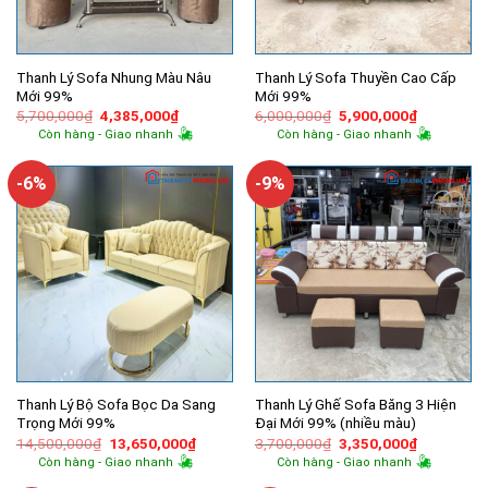
Thanh Lý Sofa Nhung Màu Nâu
Thanh Lý Sofa Thuyền Cao Cấp
Mới 99%
Mới 99%
Giá
Giá
Giá
Giá
5,700,000
₫
4,385,000
₫
6,000,000
₫
5,900,000
₫
gốc
hiện
gốc
hiện
Còn hàng - Giao nhanh
Còn hàng - Giao nhanh
là:
tại
là:
tại
5,700,000₫.
là:
6,000,000₫.
là:
4,385,000₫.
5,900,000
-6%
-9%
Thanh Lý Bộ Sofa Bọc Da Sang
Thanh Lý Ghế Sofa Băng 3 Hiện
Trọng Mới 99%
Đại Mới 99% (nhiều màu)
Giá
Giá
Giá
Giá
14,500,000
₫
13,650,000
₫
3,700,000
₫
3,350,000
₫
gốc
hiện
gốc
hiện
Còn hàng - Giao nhanh
Còn hàng - Giao nhanh
là:
tại
là:
tại
14,500,000₫.
là:
3,700,000₫.
là: