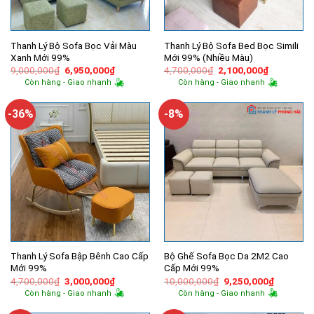
Thanh Lý Bộ Sofa Bọc Vải Màu
Thanh Lý Bộ Sofa Bed Bọc Simili
Xanh Mới 99%
Mới 99% (Nhiều Màu)
Giá
Giá
Giá
Giá
9,000,000
₫
6,950,000
₫
4,700,000
₫
2,100,000
₫
gốc
hiện
gốc
hiện
Còn hàng - Giao nhanh
Còn hàng - Giao nhanh
là:
tại
là:
tại
9,000,000₫.
là:
4,700,000₫.
là:
6,950,000₫.
2,100,000
-36%
-8%
Thanh Lý Sofa Bập Bênh Cao Cấp
Bộ Ghế Sofa Bọc Da 2M2 Cao
Mới 99%
Cấp Mới 99%
Giá
Giá
Giá
Giá
4,700,000
₫
3,000,000
₫
10,000,000
₫
9,250,000
₫
gốc
hiện
gốc
hiện
Còn hàng - Giao nhanh
Còn hàng - Giao nhanh
là:
tại
là:
tại
4,700,000₫.
là:
10,000,000₫.
là: