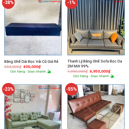
-38%
-1%
Thanh Lý Băng Ghế Sofa Bọc Da
Băng Ghế Dài Bọc Vải Cũ Giá Rẻ
2M Mới 99%
Giá
Giá
650,000
₫
400,000
₫
gốc
hiện
Giá
Giá
7,000,000
₫
6,950,000
₫
Còn hàng - Giao nhanh
là:
tại
gốc
hiện
Còn hàng - Giao nhanh
650,000₫.
là:
là:
tại
400,000₫.
7,000,000₫.
là:
6,950,000
-23%
-55%