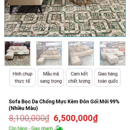
Hình chụp
Mẫu mã
Cam kết
Giao hàng
thực tế
sang trọng
chất lượng
toàn quốc
Sofa Bọc Da Chống Mực Kèm Đôn Gối Mới 99%
(Nhiều Màu)
Giá
Giá
8,100,000
₫
6,500,000
₫
gốc
hiện
Còn hàng - Giao nhanh