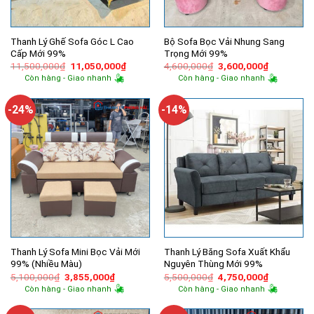
Thanh Lý Ghế Sofa Góc L Cao
Bộ Sofa Bọc Vải Nhung Sang
Cấp Mới 99%
Trọng Mới 99%
Giá
Giá
Giá
Giá
11,500,000
₫
11,050,000
₫
4,600,000
₫
3,600,000
₫
gốc
hiện
gốc
hiện
Còn hàng - Giao nhanh
Còn hàng - Giao nhanh
là:
tại
là:
tại
11,500,000₫.
là:
4,600,000₫.
là:
11,050,000₫.
3,600,000
-24%
-14%
Thanh Lý Sofa Mini Bọc Vải Mới
Thanh Lý Băng Sofa Xuất Khẩu
99% (Nhiều Màu)
Nguyên Thùng Mới 99%
Giá
Giá
Giá
Giá
5,100,000
₫
3,855,000
₫
5,500,000
₫
4,750,000
₫
gốc
hiện
gốc
hiện
Còn hàng - Giao nhanh
Còn hàng - Giao nhanh
là:
tại
là:
tại
5,100,000₫.
là:
5,500,000₫.
là:
3,855,000₫.
4,750,000