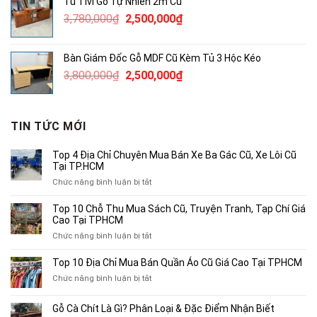
Tủ Tivi Gỗ Tự Nhiên 2m Cũ
3,450,000₫.
là:
Giá
Giá
3,780,000
₫
2,500,000
₫
2,000,000₫.
gốc
hiện
là:
tại
Bàn Giám Đốc Gỗ MDF Cũ Kèm Tủ 3 Hộc Kéo
3,780,000₫.
là:
Giá
Giá
3,800,000
₫
2,500,000
₫
2,500,000₫.
gốc
hiện
là:
tại
3,800,000₫.
là:
TIN TỨC MỚI
2,500,000₫.
Top 4 Địa Chỉ Chuyên Mua Bán Xe Ba Gác Cũ, Xe Lôi Cũ
Tại TP.HCM
ở
Chức năng bình luận bị tắt
Top
4
Top 10 Chỗ Thu Mua Sách Cũ, Truyện Tranh, Tạp Chí Giá
Địa
Cao Tại TPHCM
Chỉ
ở
Chức năng bình luận bị tắt
Chuyên
Top
Mua
10
Top 10 Địa Chỉ Mua Bán Quần Áo Cũ Giá Cao Tại TPHCM
Bán
Chỗ
Xe
ở
Chức năng bình luận bị tắt
Thu
Ba
Top
Mua
Gác
10
Gỗ Cà Chít Là Gì? Phân Loại & Đặc Điểm Nhận Biết
Sách
Cũ,
Địa