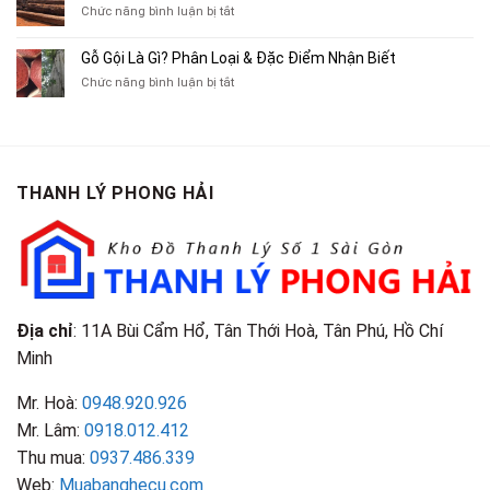
Cũ,
ở
Chức năng bình luận bị tắt
Xe
Chỉ
Truyện
Gỗ
Lôi
Mua
Tranh,
Cà
Cũ
Bán
Gỗ Gội Là Gì? Phân Loại & Đặc Điểm Nhận Biết
Tạp
Chít
Tại
Quần
Chí
ở
Chức năng bình luận bị tắt
Là
TP.HCM
Áo
Giá
Gỗ
Gì?
Cũ
Cao
Gội
Phân
Giá
Tại
Là
Loại
Cao
TPHCM
Gì?
&
Tại
Phân
Đặc
TPHCM
THANH LÝ PHONG HẢI
Loại
Điểm
&
Nhận
Đặc
Biết
Điểm
Nhận
Biết
Địa chỉ
: 11A Bùi Cẩm Hổ, Tân Thới Hoà, Tân Phú, Hồ Chí
Minh
Mr. Hoà:
0948.920.926
Mr. Lâm:
0918.012.412
Thu mua:
0937.486.339
Web:
Muabanghecu.com