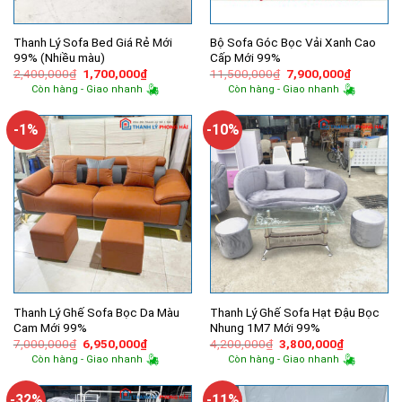
Thanh Lý Sofa Bed Giá Rẻ Mới
Bộ Sofa Góc Bọc Vải Xanh Cao
99% (Nhiều màu)
Cấp Mới 99%
Giá
Giá
Giá
Giá
2,400,000
₫
1,700,000
₫
11,500,000
₫
7,900,000
₫
gốc
hiện
gốc
hiện
Còn hàng - Giao nhanh
Còn hàng - Giao nhanh
là:
tại
là:
tại
2,400,000₫.
là:
11,500,000₫.
là:
1,700,000₫.
7,900,00
-1%
-10%
Thanh Lý Ghế Sofa Bọc Da Màu
Thanh Lý Ghế Sofa Hạt Đậu Bọc
Cam Mới 99%
Nhung 1M7 Mới 99%
Giá
Giá
Giá
Giá
7,000,000
₫
6,950,000
₫
4,200,000
₫
3,800,000
₫
gốc
hiện
gốc
hiện
Còn hàng - Giao nhanh
Còn hàng - Giao nhanh
là:
tại
là:
tại
7,000,000₫.
là:
4,200,000₫.
là:
6,950,000₫.
3,800,000
-32%
-11%