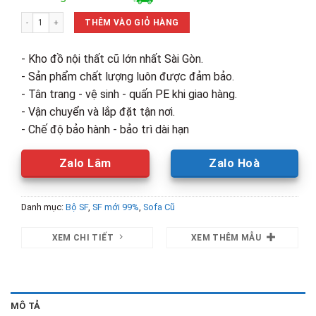
là:
tại
Sofa Bọc Da Chống Mực Kèm Đôn Gối Mới 99% (Nhiều Màu) số lượng
8,100,000₫.
là:
THÊM VÀO GIỎ HÀNG
6,500,00
- Kho đồ nội thất cũ lớn nhất Sài Gòn.
- Sản phẩm chất lượng luôn được đảm bảo.
- Tân trang - vệ sinh - quấn PE khi giao hàng.
- Vận chuyển và lắp đặt tận nơi.
- Chế độ bảo hành - bảo trì dài hạn
Zalo Lâm
Zalo Hoà
Danh mục:
Bộ SF
,
SF mới 99%
,
Sofa Cũ
XEM CHI TIẾT
XEM THÊM MẪU
MÔ TẢ