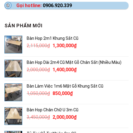
Gọi hotline:
0906.920.339
SẢN PHẨM MỚI
Bàn Họp 2m1 Khung Sắt Cũ
Giá
Giá
2,115,000
₫
1,300,000
₫
gốc
hiện
là:
tại
Bàn Họp Dài 2m4 Cũ Mặt Gỗ Chân Sắt (Nhiều Màu)
2,115,000₫.
là:
Giá
Giá
2,000,000
₫
1,400,000
₫
1,300,000₫.
gốc
hiện
là:
tại
Bàn Làm Việc 1m6 Mặt Gỗ Khung Sắt Cũ
2,000,000₫.
là:
Giá
Giá
1,050,000
₫
850,000
₫
1,400,000₫.
gốc
hiện
là:
tại
Bàn Họp Chân Chữ U 3m Cũ
1,050,000₫.
là:
Giá
Giá
3,450,000
₫
2,000,000
₫
850,000₫.
gốc
hiện
là:
tại