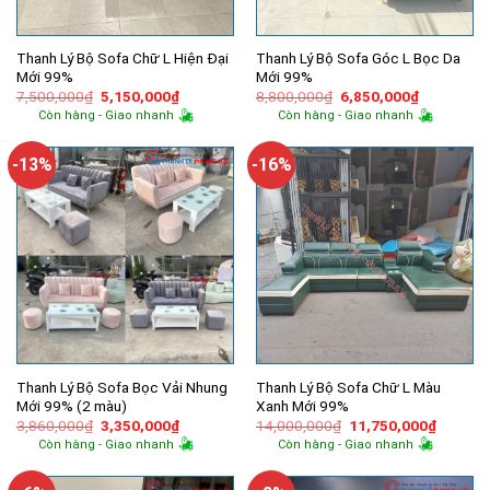
Thanh Lý Bộ Sofa Chữ L Hiện Đại
Thanh Lý Bộ Sofa Góc L Bọc Da
Mới 99%
Mới 99%
Giá
Giá
Giá
Giá
7,500,000
₫
5,150,000
₫
8,800,000
₫
6,850,000
₫
gốc
hiện
gốc
hiện
Còn hàng - Giao nhanh
Còn hàng - Giao nhanh
là:
tại
là:
tại
7,500,000₫.
là:
8,800,000₫.
là:
5,150,000₫.
6,850,000
-13%
-16%
Thanh Lý Bộ Sofa Bọc Vải Nhung
Thanh Lý Bộ Sofa Chữ L Màu
Mới 99% (2 màu)
Xanh Mới 99%
Giá
Giá
Giá
Giá
3,860,000
₫
3,350,000
₫
14,000,000
₫
11,750,000
₫
gốc
hiện
gốc
hiện
Còn hàng - Giao nhanh
Còn hàng - Giao nhanh
là:
tại
là:
tại
3,860,000₫.
là:
14,000,000₫.
là:
3,350,000₫.
11,750,