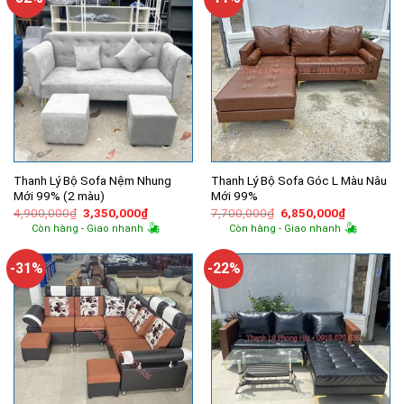
Thanh Lý Bộ Sofa Nệm Nhung
Thanh Lý Bộ Sofa Góc L Màu Nâu
Mới 99% (2 màu)
Mới 99%
Giá
Giá
Giá
Giá
4,900,000
₫
3,350,000
₫
7,700,000
₫
6,850,000
₫
gốc
hiện
gốc
hiện
Còn hàng - Giao nhanh
Còn hàng - Giao nhanh
là:
tại
là:
tại
4,900,000₫.
là:
7,700,000₫.
là:
3,350,000₫.
6,850,000
-31%
-22%