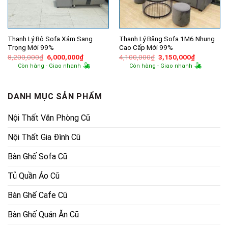
Thanh Lý Bộ Sofa Xám Sang
Thanh Lý Băng Sofa 1M6 Nhung
Trọng Mới 99%
Cao Cấp Mới 99%
Giá
Giá
Giá
Giá
8,200,000
₫
6,000,000
₫
4,100,000
₫
3,150,000
₫
gốc
hiện
gốc
hiện
Còn hàng - Giao nhanh
Còn hàng - Giao nhanh
là:
tại
là:
tại
8,200,000₫.
là:
4,100,000₫.
là:
6,000,000₫.
3,150,000
DANH MỤC SẢN PHẨM
Nội Thất Văn Phòng Cũ
Nội Thất Gia Đình Cũ
Bàn Ghế Sofa Cũ
Tủ Quần Áo Cũ
Bàn Ghế Cafe Cũ
Bàn Ghế Quán Ăn Cũ