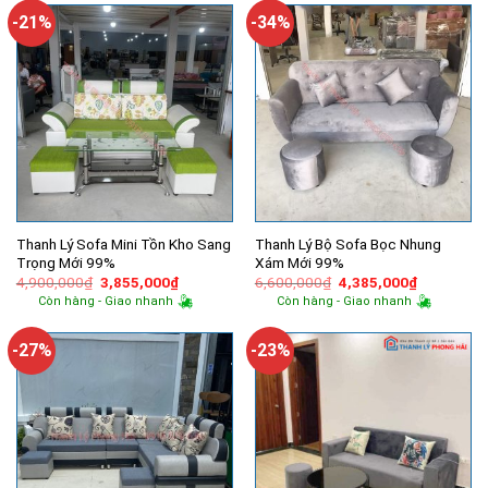
13,650,000₫.
3,350,000
-21%
-34%
Thanh Lý Sofa Mini Tồn Kho Sang
Thanh Lý Bộ Sofa Bọc Nhung
Trọng Mới 99%
Xám Mới 99%
Giá
Giá
Giá
Giá
4,900,000
₫
3,855,000
₫
6,600,000
₫
4,385,000
₫
gốc
hiện
gốc
hiện
Còn hàng - Giao nhanh
Còn hàng - Giao nhanh
là:
tại
là:
tại
4,900,000₫.
là:
6,600,000₫.
là:
3,855,000₫.
4,385,000
-27%
-23%