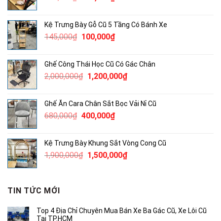
gốc
hiện
là:
tại
Kệ Trưng Bày Gỗ Cũ 5 Tầng Có Bánh Xe
172,000₫.
là:
Giá
Giá
145,000
₫
100,000
₫
100,000₫.
gốc
hiện
là:
tại
Ghế Công Thái Học Cũ Có Gác Chân
145,000₫.
là:
Giá
Giá
2,000,000
₫
1,200,000
₫
100,000₫.
gốc
hiện
là:
tại
Ghế Ăn Cara Chân Sắt Bọc Vải Nỉ Cũ
2,000,000₫.
là:
Giá
Giá
680,000
₫
400,000
₫
1,200,000₫.
gốc
hiện
là:
tại
Kệ Trưng Bày Khung Sắt Vòng Cong Cũ
680,000₫.
là:
Giá
Giá
1,900,000
₫
1,500,000
₫
400,000₫.
gốc
hiện
là:
tại
1,900,000₫.
là:
TIN TỨC MỚI
1,500,000₫.
Top 4 Địa Chỉ Chuyên Mua Bán Xe Ba Gác Cũ, Xe Lôi Cũ
Tại TP.HCM