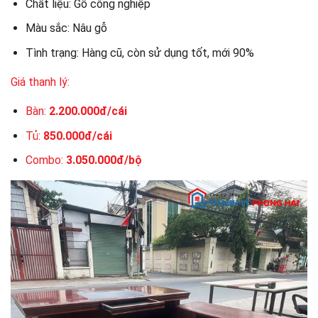
Chất liệu: Gỗ công nghiệp
Màu sắc: Nâu gỗ
Tình trạng: Hàng cũ, còn sử dụng tốt, mới 90%
Giá thanh lý:
Bàn:
2.200.000đ/cái
Tủ:
850.000đ/cái
Combo:
3.050.000đ/bộ