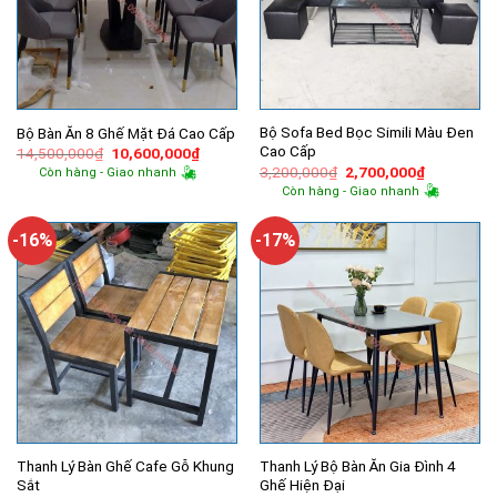
Bộ Sofa Bed Bọc Simili Màu Đen
Bộ Bàn Ăn 8 Ghế Mặt Đá Cao Cấp
Cao Cấp
Giá
Giá
14,500,000
₫
10,600,000
₫
gốc
hiện
Giá
Giá
3,200,000
₫
2,700,000
₫
Còn hàng - Giao nhanh
là:
tại
gốc
hiện
Còn hàng - Giao nhanh
14,500,000₫.
là:
là:
tại
10,600,000₫.
3,200,000₫.
là:
2,700,000
-16%
-17%
Thanh Lý Bàn Ghế Cafe Gỗ Khung
Thanh Lý Bộ Bàn Ăn Gia Đình 4
Sắt
Ghế Hiện Đại