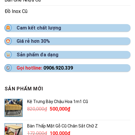
Đồ Inox Cũ
Cam kết chất lượng
Giá rẻ hơn 30%
Sản phẩm đa dạng
Gọi hotline:
0906.920.339
SẢN PHẨM MỚI
Kệ Trưng Bày Chậu Hoa 1m1 Cũ
Giá
Giá
820,000
₫
500,000
₫
gốc
hiện
là:
tại
Bàn Thấp Mặt Gỗ Cũ Chân Sắt Chữ Z
820,000₫.
là:
Giá
Giá
172,000
₫
100,000
₫
500,000₫.