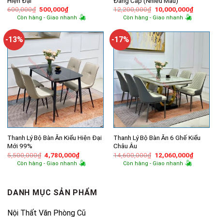
Hiện Đại
Đẳng Cấp (Nhiều Màu)
Giá
Giá
Giá
Giá
600,000
₫
500,000
₫
12,200,000
₫
10,000,000
₫
gốc
hiện
gốc
hiện
Còn hàng - Giao nhanh
Còn hàng - Giao nhanh
là:
tại
là:
tại
600,000₫.
là:
12,200,000₫.
là:
500,000₫.
10,000,
-13%
-17%
Thanh Lý Bộ Bàn Ăn Kiểu Hiện Đại
Thanh Lý Bộ Bàn Ăn 6 Ghế Kiểu
Mới 99%
Châu Âu
Giá
Giá
Giá
Giá
5,500,000
₫
4,780,000
₫
14,600,000
₫
12,060,000
₫
gốc
hiện
gốc
hiện
Còn hàng - Giao nhanh
Còn hàng - Giao nhanh
là:
tại
là:
tại
5,500,000₫.
là:
14,600,000₫.
là:
4,780,000₫.
12,060,
DANH MỤC SẢN PHẨM
Nội Thất Văn Phòng Cũ