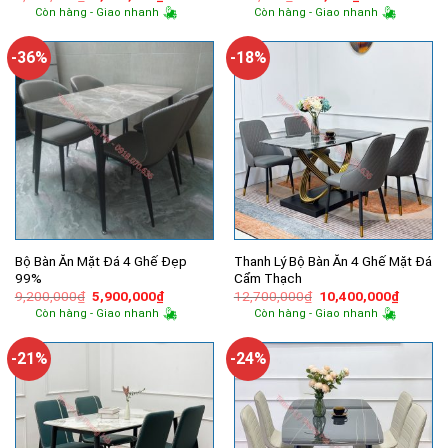
gốc
hiện
gốc
hiện
Còn hàng - Giao nhanh
Còn hàng - Giao nhanh
là:
tại
là:
tại
2,980,000₫.
là:
850,000₫.
là:
2,100,000₫.
754,000₫.
-36%
-18%
Bộ Bàn Ăn Mặt Đá 4 Ghế Đẹp
Thanh Lý Bộ Bàn Ăn 4 Ghế Mặt Đá
99%
Cẩm Thạch
Giá
Giá
Giá
Giá
9,200,000
₫
5,900,000
₫
12,700,000
₫
10,400,000
₫
gốc
hiện
gốc
hiện
Còn hàng - Giao nhanh
Còn hàng - Giao nhanh
là:
tại
là:
tại
9,200,000₫.
là:
12,700,000₫.
là:
5,900,000₫.
10,400,
-21%
-24%