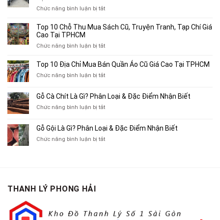
ở
Chức năng bình luận bị tắt
Top
4
Top 10 Chỗ Thu Mua Sách Cũ, Truyện Tranh, Tạp Chí Giá
Địa
Cao Tại TPHCM
Chỉ
ở
Chức năng bình luận bị tắt
Chuyên
Top
Mua
10
Top 10 Địa Chỉ Mua Bán Quần Áo Cũ Giá Cao Tại TPHCM
Bán
Chỗ
Xe
ở
Chức năng bình luận bị tắt
Thu
Ba
Top
Mua
Gác
10
Gỗ Cà Chít Là Gì? Phân Loại & Đặc Điểm Nhận Biết
Sách
Cũ,
Địa
Cũ,
ở
Chức năng bình luận bị tắt
Xe
Chỉ
Truyện
Gỗ
Lôi
Mua
Tranh,
Cà
Cũ
Bán
Gỗ Gội Là Gì? Phân Loại & Đặc Điểm Nhận Biết
Tạp
Chít
Tại
Quần
Chí
ở
Chức năng bình luận bị tắt
Là
TP.HCM
Áo
Giá
Gỗ
Gì?
Cũ
Cao
Gội
Phân
Giá
Tại
Là
Loại
Cao
TPHCM
Gì?
&
Tại
Phân
Đặc
TPHCM
THANH LÝ PHONG HẢI
Loại
Điểm
&
Nhận
Đặc
Biết
Điểm