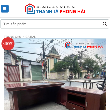
Skip
to
content
Tìm
kiếm:
TRANG CHỦ
/
ĐÃ BÁN
-40%