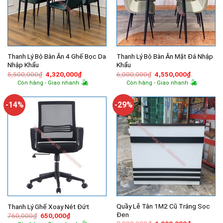
Thanh Lý Bộ Bàn Ăn 4 Ghế Bọc Da
Thanh Lý Bộ Bàn Ăn Mặt Đá Nhập
Nhập Khẩu
Khẩu
Giá
Giá
Giá
Giá
5,500,000
₫
4,320,000
₫
6,000,000
₫
4,550,000
₫
gốc
hiện
gốc
hiện
Còn hàng - Giao nhanh
Còn hàng - Giao nhanh
là:
tại
là:
tại
5,500,000₫.
là:
6,000,000₫.
là:
4,320,000₫.
4,550,000
-14%
-29%
Quầy Lễ Tân 1M2 Cũ Trắng Sọc
Thanh Lý Ghế Xoay Nét Đứt
Đen
Giá
Giá
760,000
₫
650,000
₫
gốc
hiện