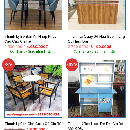
Thanh Lý Bộ Bàn Ăn Nhập Khẩu
Thanh Lý Quầy Gỗ Nâu Sọc Trắng
Cao Cấp Giá Rẻ
Cũ Hiện Đại
Giá
Giá
Giá
Giá
5,500,000
₫
4,630,000
₫
2,700,000
₫
2,100,000
₫
gốc
hiện
gốc
hiện
Còn hàng - Giao nhanh
Còn hàng - Giao nhanh
là:
tại
là:
tại
5,500,000₫.
là:
2,700,000₫.
là:
4,630,000₫.
2,100,000
-8%
-32%
Thanh Lý Bàn Học Trẻ Em Giá Rẻ
Thanh Lý Bàn Ghế Cafe Gỗ Gía Rẻ
Mới 99%
Giá
Giá
1,950,000
₫
1,800,000
₫