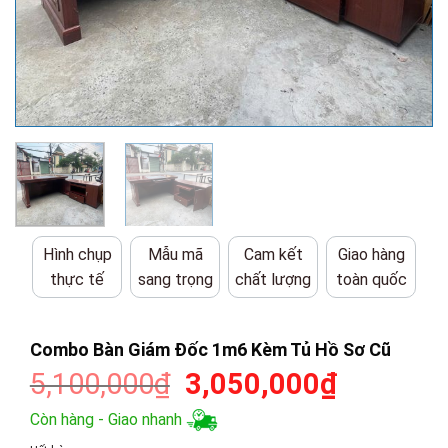
Hình chụp
Mẫu mã
Cam kết
Giao hàng
thực tế
sang trọng
chất lượng
toàn quốc
Combo Bàn Giám Đốc 1m6 Kèm Tủ Hồ Sơ Cũ
Giá
Giá
5,100,000
₫
3,050,000
₫
gốc
hiện
Còn hàng - Giao nhanh
là:
tại