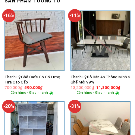
SẢN PHẨM TƯƠNG TỰ
-16%
-11%
Thanh Lý Ghế Cafe Gỗ Có Lưng
Thanh Lý Bộ Bàn Ăn Thông Minh 6
Tựa Cao Cấp
Ghế Mới 99%
Giá
Giá
Giá
Giá
700,000
₫
590,000
₫
13,200,000
₫
11,800,000
₫
gốc
hiện
gốc
hiện
Còn hàng - Giao nhanh
Còn hàng - Giao nhanh
là:
tại
là:
tại
700,000₫.
là:
13,200,000₫.
là:
590,000₫.
11,800,
-20%
-31%