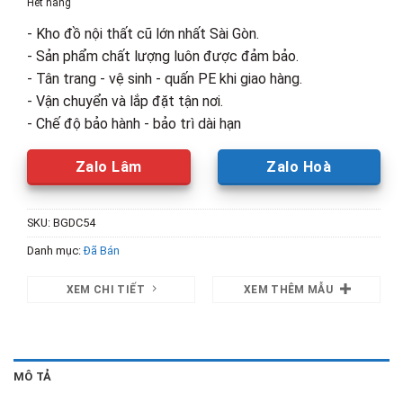
Hết hàng
5,100,000₫.
là:
- Kho đồ nội thất cũ lớn nhất Sài Gòn.
3,050,00
- Sản phẩm chất lượng luôn được đảm bảo.
- Tân trang - vệ sinh - quấn PE khi giao hàng.
- Vận chuyển và lắp đặt tận nơi.
- Chế độ bảo hành - bảo trì dài hạn
Zalo Lâm
Zalo Hoà
SKU:
BGDC54
Danh mục:
Đã Bán
XEM CHI TIẾT
XEM THÊM MẪU
MÔ TẢ