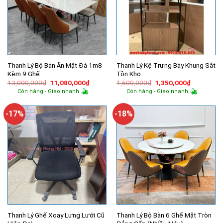
Thanh Lý Bộ Bàn Ăn Mặt Đá 1m8
Thanh Lý Kệ Trưng Bày Khung Sắt
Kèm 9 Ghế
Tồn Kho
Giá
Giá
Giá
Giá
13,000,000
₫
11,080,000
₫
1,600,000
₫
1,350,000
₫
gốc
hiện
gốc
hiện
Còn hàng - Giao nhanh
Còn hàng - Giao nhanh
là:
tại
là:
tại
13,000,000₫.
là:
1,600,000₫.
là:
11,080,000₫.
1,350,000
-17%
-18%
Thanh Lý Ghế Xoay Lưng Lưới Cũ
Thanh Lý Bộ Bàn 6 Ghế Mặt Tròn