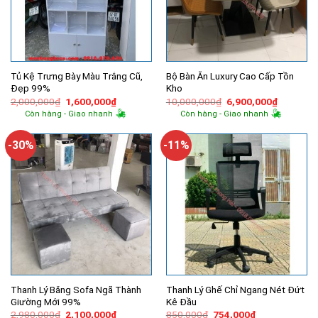
Tủ Kệ Trưng Bày Màu Trắng Cũ,
Bộ Bàn Ăn Luxury Cao Cấp Tồn
Đẹp 99%
Kho
Giá
Giá
Giá
Giá
2,000,000
₫
1,600,000
₫
10,000,000
₫
6,900,000
₫
gốc
hiện
gốc
hiện
Còn hàng - Giao nhanh
Còn hàng - Giao nhanh
là:
tại
là:
tại
2,000,000₫.
là:
10,000,000₫.
là:
1,600,000₫.
6,900,00
-30%
-11%
Thanh Lý Băng Sofa Ngã Thành
Thanh Lý Ghế Chỉ Ngang Nét Đứt
Giường Mới 99%
Kê Đầu
Giá
Giá
Giá
Giá
2,980,000
₫
2,100,000
₫
850,000
₫
754,000
₫