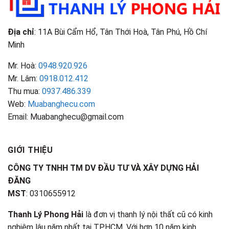
Nhận
Biết
Địa chỉ
: 11A Bùi Cẩm Hổ, Tân Thới Hoà, Tân Phú, Hồ Chí
Minh
Mr. Hoà:
0948.920.926
Mr. Lâm:
0918.012.412
Thu mua:
0937.486.339
Web:
Muabanghecu.com
Email: Muabanghecu@gmail.com
GIỚI THIỆU
CÔNG TY TNHH TM DV ĐẦU TƯ VÀ XÂY DỰNG HẢI
ĐĂNG
MST
: 0310655912
Thanh Lý Phong Hải
là đơn vị thanh lý nội thất cũ có kinh
nghiệm lâu năm nhất tại TPHCM. Với hơn 10 năm kinh