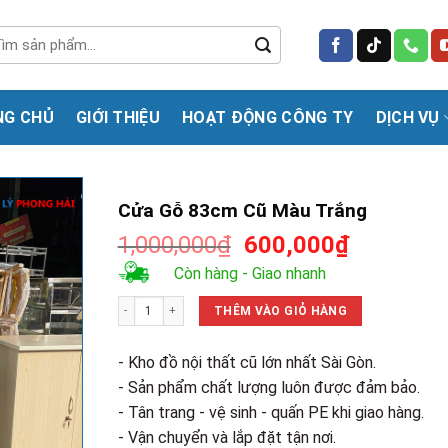
m
m:
NG CHỦ
GIỚI THIỆU
HOẠT ĐỘNG CÔNG TY
DỊCH VỤ
Cửa Gỗ 83cm Cũ Màu Trắng
Giá
Giá
1,000,000
₫
600,000
₫
gốc
hiện
Còn hàng - Giao nhanh
là:
tại
Cửa Gỗ 83cm Cũ Màu Trắng số lượng
1,000,000₫.
là:
THÊM VÀO GIỎ HÀNG
600,000₫
- Kho đồ nội thất cũ lớn nhất Sài Gòn.
- Sản phẩm chất lượng luôn được đảm bảo.
- Tân trang - vệ sinh - quấn PE khi giao hàng.
- Vận chuyển và lắp đặt tận nơi.