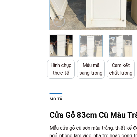
Hình chụp
Mẫu mã
Cam kết
thực tế
sang trọng
chất lượng
MÔ TẢ
Cửa Gỗ 83cm Cũ Màu Trắ
Mẫu cửa gỗ cũ sơn màu trắng, thiết kế đ
ngủ, phòng làm việc, nhà trọ hoặc công tr