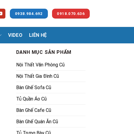
0938.984.692
0918.070.636
VIDEO
LIÊN HỆ
DANH MỤC SẢN PHẨM
Nội Thất Văn Phòng Cũ
Nội Thất Gia Đình Cũ
Bàn Ghế Sofa Cũ
Tủ Quần Áo Cũ
.
Bàn Ghế Cafe Cũ
Bàn Ghế Quán Ăn Cũ
Tủ Trưng Bày Cũ