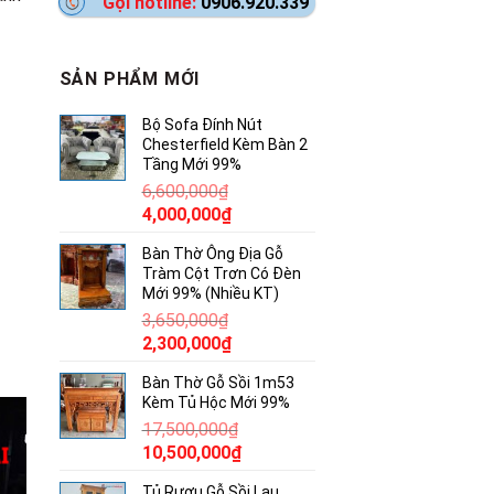
Gọi hotline:
0906.920.339
SẢN PHẨM MỚI
Bộ Sofa Đính Nút
Chesterfield Kèm Bàn 2
Tầng Mới 99%
6,600,000
₫
Giá
Giá
4,000,000
₫
gốc
hiện
Bàn Thờ Ông Địa Gỗ
là:
tại
Tràm Cột Trơn Có Đèn
6,600,000₫.
là:
Mới 99% (Nhiều KT)
4,000,000₫.
3,650,000
₫
Giá
Giá
2,300,000
₫
gốc
hiện
Bàn Thờ Gỗ Sồi 1m53
là:
tại
Kèm Tủ Hộc Mới 99%
3,650,000₫.
là:
17,500,000
₫
2,300,000₫.
Giá
Giá
10,500,000
₫
gốc
hiện
Tủ Rượu Gỗ Sồi Lau