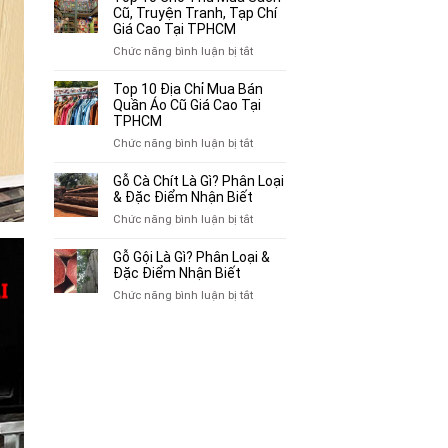
Địa
Cũ, Truyện Tranh, Tạp Chí
Chỉ
Giá Cao Tại TPHCM
Chuyên
ở
Chức năng bình luận bị tắt
Mua
Top
Bán
10
Top 10 Địa Chỉ Mua Bán
Xe
Chỗ
Quần Áo Cũ Giá Cao Tại
Ba
Thu
TPHCM
Gác
Mua
ở
Chức năng bình luận bị tắt
Cũ,
Sách
Top
Xe
Cũ,
10
Gỗ Cà Chít Là Gì? Phân Loại
Lôi
Truyện
Địa
& Đặc Điểm Nhận Biết
Cũ
Tranh,
Chỉ
Tại
ở
Chức năng bình luận bị tắt
Tạp
Mua
TP.HCM
Gỗ
Chí
Bán
Cà
Giá
Gỗ Gội Là Gì? Phân Loại &
Quần
Chít
Đặc Điểm Nhận Biết
Cao
Áo
Là
Tại
ở
Chức năng bình luận bị tắt
Cũ
Gì?
TPHCM
Gỗ
Giá
Phân
Gội
Cao
Loại
Là
Tại
&
Gì?
TPHCM
Đặc
Phân
Điểm
Loại
Nhận
&
Biết
Đặc
Điểm