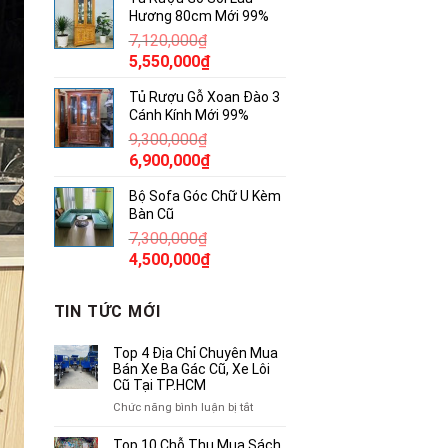
là:
tại
Hương 80cm Mới 99%
17,500,000₫.
là:
7,120,000
₫
10,500,000₫.
Giá
Giá
5,550,000
₫
gốc
hiện
Tủ Rượu Gỗ Xoan Đào 3
là:
tại
Cánh Kính Mới 99%
7,120,000₫.
là:
9,300,000
₫
5,550,000₫.
Giá
Giá
6,900,000
₫
gốc
hiện
Bộ Sofa Góc Chữ U Kèm
là:
tại
Bàn Cũ
9,300,000₫.
là:
7,300,000
₫
6,900,000₫.
Giá
Giá
4,500,000
₫
gốc
hiện
là:
tại
TIN TỨC MỚI
7,300,000₫.
là:
4,500,000₫.
Top 4 Địa Chỉ Chuyên Mua
Bán Xe Ba Gác Cũ, Xe Lôi
Cũ Tại TP.HCM
ở
Chức năng bình luận bị tắt
Top
4
Top 10 Chỗ Thu Mua Sách