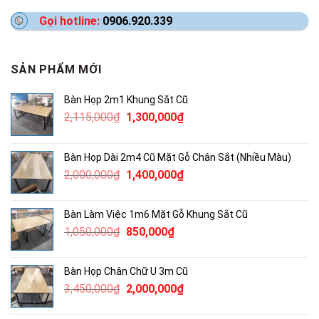
Gọi hotline:
0906.920.339
SẢN PHẨM MỚI
Bàn Họp 2m1 Khung Sắt Cũ
Giá
Giá
2,115,000
₫
1,300,000
₫
gốc
hiện
là:
tại
Bàn Họp Dài 2m4 Cũ Mặt Gỗ Chân Sắt (Nhiều Màu)
2,115,000₫.
là:
Giá
Giá
2,000,000
₫
1,400,000
₫
1,300,000₫.
gốc
hiện
là:
tại
Bàn Làm Việc 1m6 Mặt Gỗ Khung Sắt Cũ
2,000,000₫.
là:
Giá
Giá
1,050,000
₫
850,000
₫
1,400,000₫.
gốc
hiện
là:
tại
Bàn Họp Chân Chữ U 3m Cũ
1,050,000₫.
là:
Giá
Giá
3,450,000
₫
2,000,000
₫
850,000₫.
gốc
hiện
là:
tại