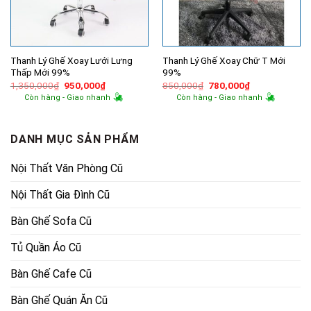
Thanh Lý Ghế Xoay Lưới Lưng
Thanh Lý Ghế Xoay Chữ T Mới
Thấp Mới 99%
99%
Giá
Giá
Giá
Giá
1,350,000
₫
950,000
₫
850,000
₫
780,000
₫
gốc
hiện
gốc
hiện
Còn hàng - Giao nhanh
Còn hàng - Giao nhanh
là:
tại
là:
tại
1,350,000₫.
là:
850,000₫.
là:
950,000₫.
780,000₫.
DANH MỤC SẢN PHẨM
Nội Thất Văn Phòng Cũ
Nội Thất Gia Đình Cũ
Bàn Ghế Sofa Cũ
Tủ Quần Áo Cũ
Bàn Ghế Cafe Cũ
Bàn Ghế Quán Ăn Cũ