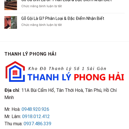
Cũ,
Địa
Cũ,
ở
Chức năng bình luận bị tắt
Xe
Chỉ
Truyện
Gỗ
Lôi
Mua
Tranh,
Cà
Cũ
Bán
Gỗ Gội Là Gì? Phân Loại & Đặc Điểm Nhận Biết
Tạp
Chít
Tại
Quần
Chí
ở
Chức năng bình luận bị tắt
Là
TP.HCM
Áo
Giá
Gỗ
Gì?
Cũ
Cao
Gội
Phân
Giá
Tại
Là
Loại
Cao
TPHCM
Gì?
&
Tại
Phân
Đặc
TPHCM
THANH LÝ PHONG HẢI
Loại
Điểm
&
Nhận
Đặc
Biết
Điểm
Nhận
Biết
Địa chỉ
: 11A Bùi Cẩm Hổ, Tân Thới Hoà, Tân Phú, Hồ Chí
Minh
Mr. Hoà:
0948.920.926
Mr. Lâm:
0918.012.412
Thu mua:
0937.486.339