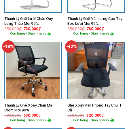
Thanh Lý Ghế Lưới Chân Quỳ
Thanh Lý Ghế Văn Lưng Cao Tay
Lưng Thấp Mới 99%
Bọc Lưới Mới 99%
Giá
Giá
Giá
Giá
850,000
₫
730,000
₫
850,000
₫
780,000
₫
gốc
hiện
gốc
hiện
Còn hàng - Giao nhanh
Còn hàng - Giao nhanh
là:
tại
là:
tại
850,000₫.
là:
850,000₫.
là:
730,000₫.
780,000₫.
-18%
-42%
Thanh Lý Ghế Xoay Chân Mạ
Ghế Xoay Văn Phòng Tay Chữ T
Crom Mới 99%
Cũ
Giá
Giá
Giá
Giá
790,000
₫
650,000
₫
550,000
₫
320,000
₫
gốc
hiện
gốc
hiện
Còn hàng - Giao nhanh
Còn hàng - Giao nhanh
là:
tại
là:
tại
790,000₫.
là:
550,000₫.
là: