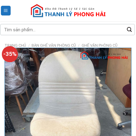
Skip
to
content
Tìm
kiếm:
TRANG CHỦ
/
BÀN GHẾ VĂN PHÒNG CŨ
/
GHẾ VĂN PHÒNG CŨ
-35%