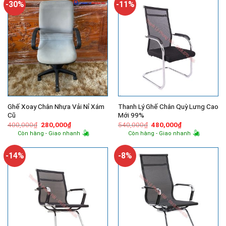
-30%
-11%
Ghế Xoay Chân Nhựa Vải Nỉ Xám
Thanh Lý Ghế Chân Quỳ Lưng Cao
Cũ
Mới 99%
Giá
Giá
Giá
Giá
400,000
₫
280,000
₫
540,000
₫
480,000
₫
gốc
hiện
gốc
hiện
Còn hàng - Giao nhanh
Còn hàng - Giao nhanh
là:
tại
là:
tại
400,000₫.
là:
540,000₫.
là:
280,000₫.
480,000₫.
-14%
-8%