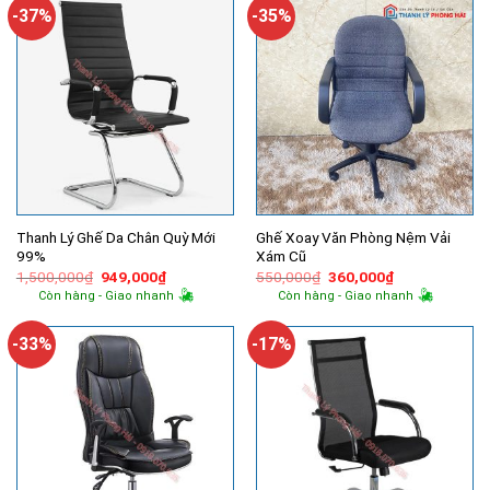
650,000₫.
320,000₫.
-37%
-35%
Thanh Lý Ghế Da Chân Quỳ Mới
Ghế Xoay Văn Phòng Nệm Vải
99%
Xám Cũ
Giá
Giá
Giá
Giá
1,500,000
₫
949,000
₫
550,000
₫
360,000
₫
gốc
hiện
gốc
hiện
Còn hàng - Giao nhanh
Còn hàng - Giao nhanh
là:
tại
là:
tại
1,500,000₫.
là:
550,000₫.
là:
949,000₫.
360,000₫.
-33%
-17%