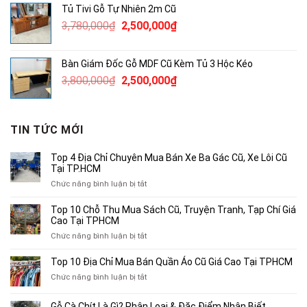
Tủ Tivi Gỗ Tự Nhiên 2m Cũ
3,450,000₫.
là:
Giá
Giá
3,780,000
₫
2,500,000
₫
2,000,000₫.
gốc
hiện
là:
tại
Bàn Giám Đốc Gỗ MDF Cũ Kèm Tủ 3 Hộc Kéo
3,780,000₫.
là:
Giá
Giá
3,800,000
₫
2,500,000
₫
2,500,000₫.
gốc
hiện
là:
tại
3,800,000₫.
là:
TIN TỨC MỚI
2,500,000₫.
Top 4 Địa Chỉ Chuyên Mua Bán Xe Ba Gác Cũ, Xe Lôi Cũ
Tại TP.HCM
ở
Chức năng bình luận bị tắt
Top
4
Top 10 Chỗ Thu Mua Sách Cũ, Truyện Tranh, Tạp Chí Giá
Địa
Cao Tại TPHCM
Chỉ
ở
Chức năng bình luận bị tắt
Chuyên
Top
Mua
10
Top 10 Địa Chỉ Mua Bán Quần Áo Cũ Giá Cao Tại TPHCM
Bán
Chỗ
Xe
ở
Chức năng bình luận bị tắt
Thu
Ba
Top
Mua
Gác
10
Gỗ Cà Chít Là Gì? Phân Loại & Đặc Điểm Nhận Biết
Sách