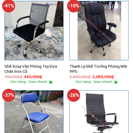
1,066,000₫.
-41%
-10%
Ghế Xoay Văn Phòng Tay Dựa
Thanh Lý Ghế Trưởng Phòng Mới
Chân Inox Cũ
99%
Giá
Giá
Giá
Giá
750,000
₫
440,000
₫
2,300,000
₫
2,080,000
₫
gốc
hiện
gốc
hiện
Còn hàng - Giao nhanh
Còn hàng - Giao nhanh
là:
tại
là:
tại
750,000₫.
là:
2,300,000₫.
là:
440,000₫.
2,080,000
-37%
-26%