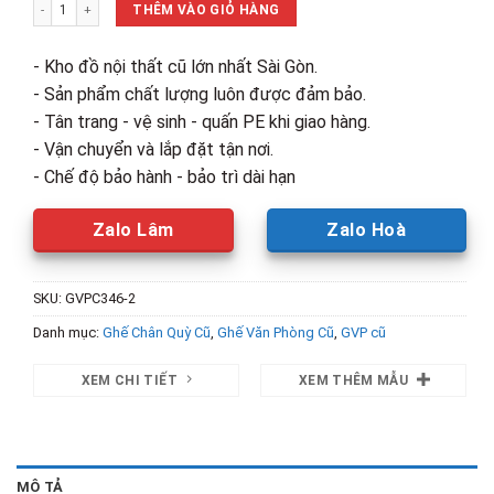
Ghế Chân Quỳ Đệm Nỉ Xám Không Tay Cũ số lượng
186,000₫.
là:
THÊM VÀO GIỎ HÀNG
120,000₫.
- Kho đồ nội thất cũ lớn nhất Sài Gòn.
- Sản phẩm chất lượng luôn được đảm bảo.
- Tân trang - vệ sinh - quấn PE khi giao hàng.
- Vận chuyển và lắp đặt tận nơi.
- Chế độ bảo hành - bảo trì dài hạn
Zalo Lâm
Zalo Hoà
SKU:
GVPC346-2
Danh mục:
Ghế Chân Quỳ Cũ
,
Ghế Văn Phòng Cũ
,
GVP cũ
XEM CHI TIẾT
XEM THÊM MẪU
MÔ TẢ