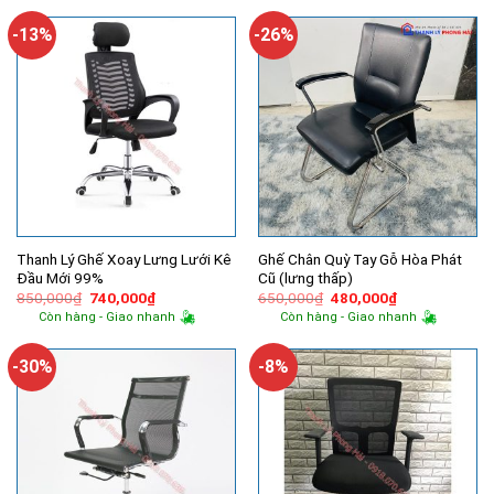
2,200,000₫.
là:
450,000₫.
là:
1,690,000₫.
280,000₫.
-13%
-26%
Thanh Lý Ghế Xoay Lưng Lưới Kê
Ghế Chân Quỳ Tay Gỗ Hòa Phát
Đầu Mới 99%
Cũ (lưng thấp)
Giá
Giá
Giá
Giá
850,000
₫
740,000
₫
650,000
₫
480,000
₫
gốc
hiện
gốc
hiện
Còn hàng - Giao nhanh
Còn hàng - Giao nhanh
là:
tại
là:
tại
850,000₫.
là:
650,000₫.
là:
740,000₫.
480,000₫.
-30%
-8%