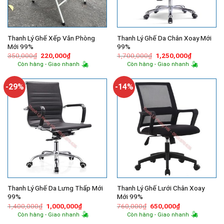
Thanh Lý Ghế Xếp Văn Phòng
Thanh Lý Ghế Da Chân Xoay Mới
Mới 99%
99%
Giá
Giá
Giá
Giá
350,000
₫
220,000
₫
1,700,000
₫
1,250,000
₫
gốc
hiện
gốc
hiện
Còn hàng - Giao nhanh
Còn hàng - Giao nhanh
là:
tại
là:
tại
350,000₫.
là:
1,700,000₫.
là:
220,000₫.
1,250,000
-29%
-14%
Thanh Lý Ghế Da Lưng Thấp Mới
Thanh Lý Ghế Lưới Chân Xoay
99%
Mới 99%
Giá
Giá
Giá
Giá
1,400,000
₫
1,000,000
₫
760,000
₫
650,000
₫
gốc
hiện
gốc
hiện
Còn hàng - Giao nhanh
Còn hàng - Giao nhanh
là:
tại
là:
tại