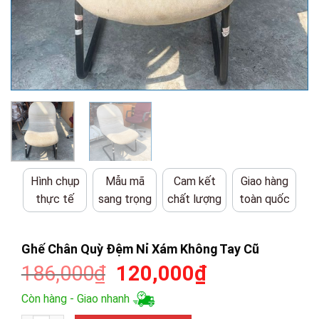
Hình chụp
Mẫu mã
Cam kết
Giao hàng
thực tế
sang trọng
chất lượng
toàn quốc
Ghế Chân Quỳ Đệm Nỉ Xám Không Tay Cũ
Giá
Giá
186,000
₫
120,000
₫
gốc
hiện
Còn hàng - Giao nhanh
là:
tại