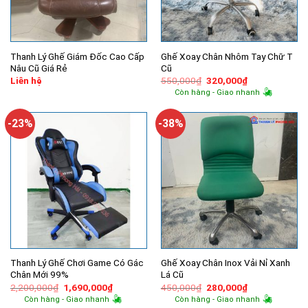
Thanh Lý Ghế Giám Đốc Cao Cấp
Ghế Xoay Chân Nhôm Tay Chữ T
Nâu Cũ Giá Rẻ
Cũ
Giá
Giá
Liên hệ
550,000
₫
320,000
₫
gốc
hiện
Còn hàng - Giao nhanh
là:
tại
550,000₫.
là:
320,000₫.
-23%
-38%
Thanh Lý Ghế Chơi Game Có Gác
Ghế Xoay Chân Inox Vải Nỉ Xanh
Chân Mới 99%
Lá Cũ
Giá
Giá
Giá
Giá
2,200,000
₫
1,690,000
₫
450,000
₫
280,000
₫
gốc
hiện
gốc
hiện
Còn hàng - Giao nhanh
Còn hàng - Giao nhanh
là:
tại
là:
tại