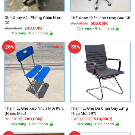
Ghế Xoay Văn Phòng Chân Nhựa
Ghế Xoay Chân Inox Lưng Cao Cũ
Cũ
Giá
Giá
950,000
₫
600,000
₫
gốc
hiện
Giá
Giá
350,000
₫
240,000
₫
Còn hàng - Giao nhanh
là:
tại
gốc
hiện
Còn hàng - Giao nhanh
950,000₫.
là:
là:
tại
600,000₫.
350,000₫.
là:
240,000₫.
-26%
-35%
Thanh Lý Ghế Xếp Nhựa Mới 99%
Thanh Lý Ghế Da Chân Quỳ Lưng
(Nhiều Màu)
Thấp Mới 99%
Giá
Giá
Giá
Giá
380,000
₫
280,000
₫
1,400,000
₫
910,000
₫
gốc
hiện
gốc
hiện
Còn hàng - Giao nhanh
Còn hàng - Giao nhanh
là:
tại
là:
tại
380,000₫.
là:
1,400,000₫.
là:
280,000₫.
910,000₫.