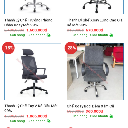
Thanh Lý Ghế Trưởng Phòng
Thanh Lý Ghế Xoay Lưng Cao Giá
Chân Xoay Mới 99%
Rẻ Mới 99%
Giá
Giá
Giá
Giá
2,400,000
₫
1,600,000
₫
810,000
₫
670,000
₫
gốc
hiện
gốc
hiện
Còn hàng - Giao nhanh
Còn hàng - Giao nhanh
là:
tại
là:
tại
2,400,000₫.
là:
810,000₫.
là:
1,600,000₫.
670,000₫.
-18%
-28%
Thanh Lý Ghế Tay V Kê Đầu Mới
Ghế Xoay Bọc Đệm Xám Cũ
99%
Giá
Giá
500,000
₫
360,000
₫
gốc
hiện
Giá
Giá
1,300,000
₫
1,066,000
₫
Còn hàng - Giao nhanh
là:
tại
gốc
hiện
Còn hàng - Giao nhanh
500,000₫.
là:
là:
tại
360,000₫.
1,300,000₫.
là: