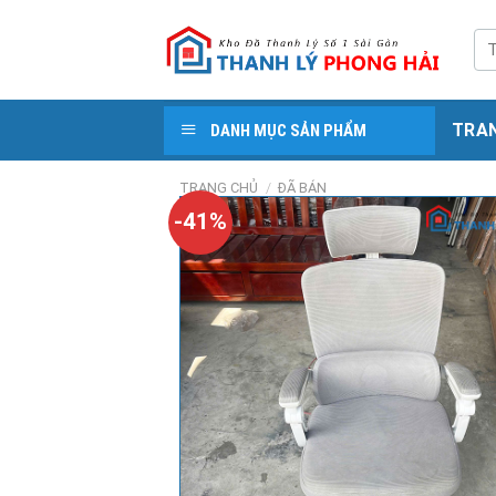
Skip
to
Tì
kiế
content
TRA
DANH MỤC SẢN PHẨM
TRANG CHỦ
/
ĐÃ BÁN
-41%