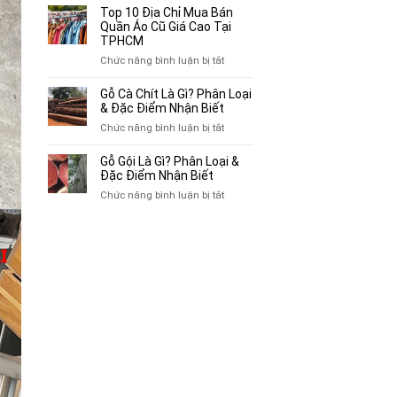
Bán
10
Top 10 Địa Chỉ Mua Bán
Xe
Chỗ
Quần Áo Cũ Giá Cao Tại
Ba
Thu
TPHCM
Gác
Mua
ở
Chức năng bình luận bị tắt
Cũ,
Sách
Top
Xe
Cũ,
10
Gỗ Cà Chít Là Gì? Phân Loại
Lôi
Truyện
Địa
& Đặc Điểm Nhận Biết
Cũ
Tranh,
Chỉ
Tại
ở
Chức năng bình luận bị tắt
Tạp
Mua
TP.HCM
Gỗ
Chí
Bán
Cà
Giá
Gỗ Gội Là Gì? Phân Loại &
Quần
Chít
Đặc Điểm Nhận Biết
Cao
Áo
Là
Tại
ở
Chức năng bình luận bị tắt
Cũ
Gì?
TPHCM
Gỗ
Giá
Phân
Gội
Cao
Loại
Là
Tại
&
Gì?
TPHCM
Đặc
Phân
Điểm
Loại
Nhận
&
Biết
Đặc
Điểm
Nhận
Biết