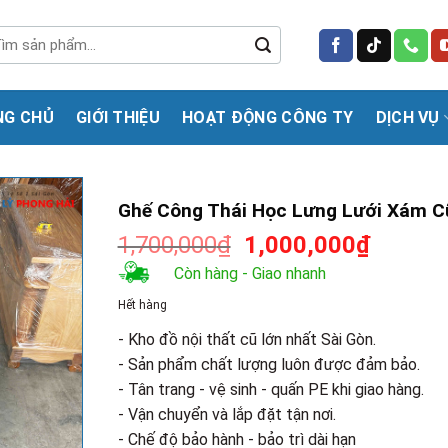
m
m:
NG CHỦ
GIỚI THIỆU
HOẠT ĐỘNG CÔNG TY
DỊCH VỤ
Ghế Công Thái Học Lưng Lưới Xám C
Giá
Giá
1,700,000
₫
1,000,000
₫
gốc
hiện
Còn hàng - Giao nhanh
là:
tại
Hết hàng
1,700,000₫.
là:
1,000,0
- Kho đồ nội thất cũ lớn nhất Sài Gòn.
- Sản phẩm chất lượng luôn được đảm bảo.
- Tân trang - vệ sinh - quấn PE khi giao hàng.
- Vận chuyển và lắp đặt tận nơi.
- Chế độ bảo hành - bảo trì dài hạn