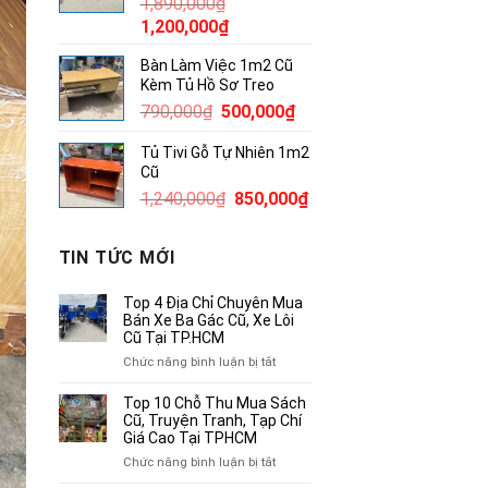
1,890,000
₫
2,500,000₫.
Giá
Giá
1,200,000
₫
gốc
hiện
Bàn Làm Việc 1m2 Cũ
là:
tại
Kèm Tủ Hồ Sơ Treo
1,890,000₫.
là:
Giá
Giá
790,000
₫
500,000
₫
1,200,000₫.
gốc
hiện
Tủ Tivi Gỗ Tự Nhiên 1m2
là:
tại
Cũ
790,000₫.
là:
Giá
Giá
1,240,000
₫
850,000
₫
500,000₫.
gốc
hiện
là:
tại
TIN TỨC MỚI
1,240,000₫.
là:
850,000₫.
Top 4 Địa Chỉ Chuyên Mua
Bán Xe Ba Gác Cũ, Xe Lôi
Cũ Tại TP.HCM
ở
Chức năng bình luận bị tắt
Top
4
Top 10 Chỗ Thu Mua Sách
Địa
Cũ, Truyện Tranh, Tạp Chí
Chỉ
Giá Cao Tại TPHCM
Chuyên
ở
Chức năng bình luận bị tắt
Mua
Top