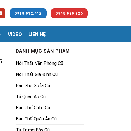
0918.012.412
0948.920.926
VIDEO
LIÊN HỆ
DANH MỤC SẢN PHẨM
ũ
Nội Thất Văn Phòng Cũ
Nội Thất Gia Đình Cũ
Bàn Ghế Sofa Cũ
Tủ Quần Áo Cũ
00₫.
Bàn Ghế Cafe Cũ
Bàn Ghế Quán Ăn Cũ
Tủ Trưng Bày Cũ