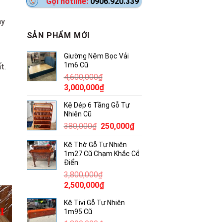
Gọi hotline:
0906.920.339
ay
SẢN PHẨM MỚI
Giường Nệm Bọc Vải
1m6 Cũ
t.
4,600,000
₫
Giá
Giá
3,000,000
₫
gốc
hiện
Kệ Dép 6 Tầng Gỗ Tự
là:
tại
Nhiên Cũ
4,600,000₫.
là:
Giá
Giá
380,000
₫
250,000
₫
3,000,000₫.
gốc
hiện
Kệ Thờ Gỗ Tự Nhiên
là:
tại
1m27 Cũ Chạm Khắc Cổ
380,000₫.
là:
Điển
250,000₫.
3,800,000
₫
Giá
Giá
2,500,000
₫
gốc
hiện
Kệ Tivi Gỗ Tự Nhiên
là:
tại
1m95 Cũ
3,800,000₫.
là: