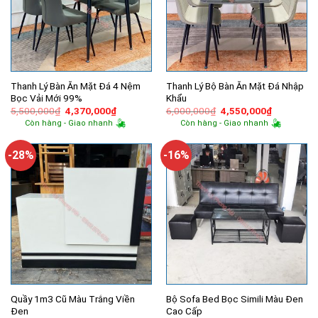
Thanh Lý Bàn Ăn Mặt Đá 4 Nệm
Thanh Lý Bộ Bàn Ăn Mặt Đá Nhập
Bọc Vải Mới 99%
Khẩu
Giá
Giá
Giá
Giá
5,500,000
₫
4,370,000
₫
6,000,000
₫
4,550,000
₫
gốc
hiện
gốc
hiện
Còn hàng - Giao nhanh
Còn hàng - Giao nhanh
là:
tại
là:
tại
5,500,000₫.
là:
6,000,000₫.
là:
4,370,000₫.
4,550,000
-28%
-16%
Quầy 1m3 Cũ Màu Trắng Viền
Bộ Sofa Bed Bọc Simili Màu Đen
Đen
Cao Cấp