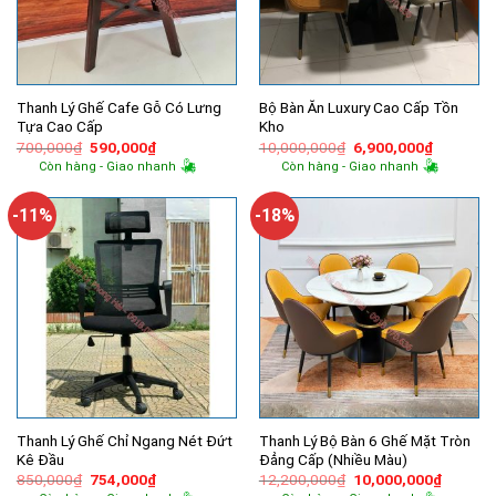
Thanh Lý Ghế Cafe Gỗ Có Lưng
Bộ Bàn Ăn Luxury Cao Cấp Tồn
Tựa Cao Cấp
Kho
Giá
Giá
Giá
Giá
700,000
₫
590,000
₫
10,000,000
₫
6,900,000
₫
gốc
hiện
gốc
hiện
Còn hàng - Giao nhanh
Còn hàng - Giao nhanh
là:
tại
là:
tại
700,000₫.
là:
10,000,000₫.
là:
590,000₫.
6,900,00
-11%
-18%
Thanh Lý Ghế Chỉ Ngang Nét Đứt
Thanh Lý Bộ Bàn 6 Ghế Mặt Tròn
Kê Đầu
Đẳng Cấp (Nhiều Màu)
Giá
Giá
Giá
Giá
850,000
₫
754,000
₫
12,200,000
₫
10,000,000
₫
gốc
hiện
gốc
hiện