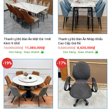
Thanh Lý Bộ Bàn Ăn Mặt Đá 1m8
Thanh Lý Bộ Bàn Ăn Nhập Khẩu
Kèm 9 Ghế
Cao Cấp Giá Rẻ
Giá
Giá
Giá
Giá
13,000,000
₫
11,080,000
₫
5,500,000
₫
4,630,000
₫
gốc
hiện
gốc
hiện
Còn hàng - Giao nhanh
Còn hàng - Giao nhanh
là:
tại
là:
tại
13,000,000₫.
là:
5,500,000₫.
là:
11,080,000₫.
4,630,000
-19%
-17%