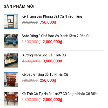
SẢN PHẨM MỚI
Kệ Trưng Bày Khung Sắt Cũ Nhiều Tầng
Giá
Giá
960,000
₫
750,000
₫
gốc
hiện
là:
tại
Sofa Băng 3 Chỗ Bọc Vải Xanh Kèm 2 Đôn Cũ
960,000₫.
là:
Giá
Giá
3,300,000
₫
2,000,000
₫
750,000₫.
gốc
hiện
là:
tại
Giường Nệm Bọc Vải 1m6 Cũ
3,300,000₫.
là:
Giá
Giá
4,600,000
₫
3,000,000
₫
2,000,000₫.
gốc
hiện
là:
tại
Kệ Dép 6 Tầng Gỗ Tự Nhiên Cũ
4,600,000₫.
là:
Giá
Giá
380,000
₫
250,000
₫
3,000,000₫.
gốc
hiện
là:
tại
Kệ Thờ Gỗ Tự Nhiên 1m27 Cũ Chạm Khắc Cổ Điển
380,000₫.
là:
Giá
Giá
3,800,000
₫
2,500,000
₫
250,000₫.
gốc
hiện