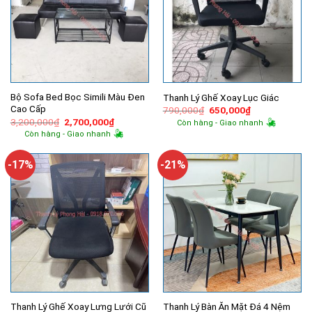
Bộ Sofa Bed Bọc Simili Màu Đen
Thanh Lý Ghế Xoay Lục Giác
Cao Cấp
Giá
Giá
790,000
₫
650,000
₫
gốc
hiện
Giá
Giá
3,200,000
₫
2,700,000
₫
Còn hàng - Giao nhanh
là:
tại
gốc
hiện
Còn hàng - Giao nhanh
790,000₫.
là:
là:
tại
650,000₫.
3,200,000₫.
là:
2,700,000₫.
-17%
-21%
Thanh Lý Ghế Xoay Lưng Lưới Cũ
Thanh Lý Bàn Ăn Mặt Đá 4 Nệm