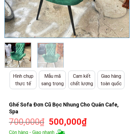
Hình chụp
Mẫu mã
Cam kết
Giao hàng
thực tế
sang trọng
chất lượng
toàn quốc
Ghế Sofa Đơn Cũ Bọc Nhung Cho Quán Cafe,
Spa
Giá
Giá
700,000
₫
500,000
₫
gốc
hiện
Còn hàng - Giao nhanh