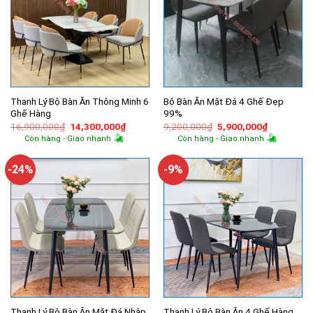
Thanh Lý Bộ Bàn Ăn Thông Minh 6
Bộ Bàn Ăn Mặt Đá 4 Ghế Đẹp
Ghế Hàng
99%
Giá
Giá
Giá
Giá
16,900,000
₫
14,300,000
₫
9,200,000
₫
5,900,000
₫
gốc
hiện
gốc
hiện
Còn hàng - Giao nhanh
Còn hàng - Giao nhanh
là:
tại
là:
tại
16,900,000₫.
là:
9,200,000₫.
là:
14,300,000₫.
5,900,000
-24%
-9%
Thanh Lý Bộ Bàn Ăn Mặt Đá Nhập
Thanh Lý Bộ Bàn Ăn 4 Ghế Hàng