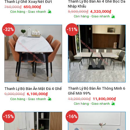
Thanh Lý Bộ Bàn Ăn 4 Ghế Bọc Da
Thanh Lý Ghế Xoay Nét Đứt
Nhập Khẩu
Giá
Giá
760,000
₫
650,000
₫
gốc
hiện
Giá
Giá
5,500,000
₫
4,320,000
₫
Còn hàng - Giao nhanh
là:
tại
gốc
hiện
Còn hàng - Giao nhanh
760,000₫.
là:
là:
tại
650,000₫.
5,500,000₫.
là:
4,320,000
-32%
-11%
Thanh Lý Bộ Bàn Ăn Thông Minh 6
Thanh Lý Bộ Bàn Ăn Mặt Đá 4 Ghế
Ghế Mới 99%
Giá
Giá
9,000,000
₫
6,100,000
₫
gốc
hiện
Giá
Giá
13,200,000
₫
11,800,000
₫
Còn hàng - Giao nhanh
là:
tại
gốc
hiện
Còn hàng - Giao nhanh
9,000,000₫.
là:
là:
tại
6,100,000₫.
13,200,000₫.
là:
11,800,
-15%
-16%