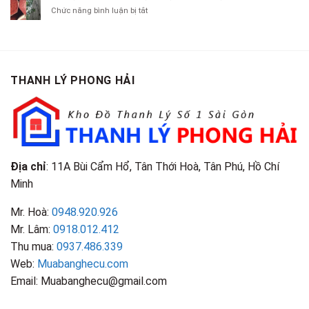
Chít
Tại
Quần
Chí
ở
Chức năng bình luận bị tắt
Là
TP.HCM
Áo
Giá
Gỗ
Gì?
Cũ
Cao
Gội
Phân
Giá
Tại
Là
Loại
Cao
TPHCM
Gì?
&
Tại
Phân
Đặc
TPHCM
THANH LÝ PHONG HẢI
Loại
Điểm
&
Nhận
Đặc
Biết
Điểm
Nhận
Biết
Địa chỉ
: 11A Bùi Cẩm Hổ, Tân Thới Hoà, Tân Phú, Hồ Chí
Minh
Mr. Hoà:
0948.920.926
Mr. Lâm:
0918.012.412
Thu mua:
0937.486.339
Web:
Muabanghecu.com
Email: Muabanghecu@gmail.com