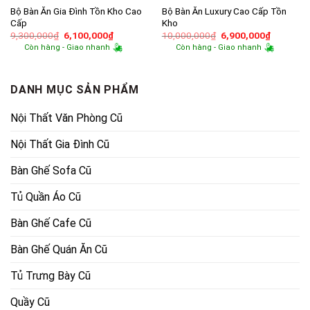
Bộ Bàn Ăn Gia Đình Tồn Kho Cao
Bộ Bàn Ăn Luxury Cao Cấp Tồn
Cấp
Kho
Giá
Giá
Giá
Giá
9,300,000
₫
6,100,000
₫
10,000,000
₫
6,900,000
₫
gốc
hiện
gốc
hiện
Còn hàng - Giao nhanh
Còn hàng - Giao nhanh
là:
tại
là:
tại
9,300,000₫.
là:
10,000,000₫.
là:
6,100,000₫.
6,900,00
DANH MỤC SẢN PHẨM
Nội Thất Văn Phòng Cũ
Nội Thất Gia Đình Cũ
Bàn Ghế Sofa Cũ
Tủ Quần Áo Cũ
Bàn Ghế Cafe Cũ
Bàn Ghế Quán Ăn Cũ
Tủ Trưng Bày Cũ
Quầy Cũ