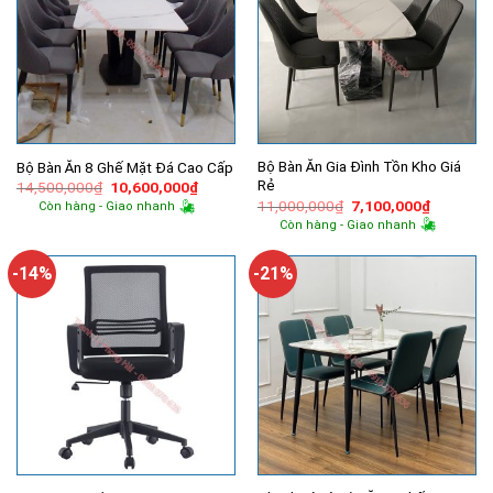
Bộ Bàn Ăn Gia Đình Tồn Kho Giá
Bộ Bàn Ăn 8 Ghế Mặt Đá Cao Cấp
Rẻ
Giá
Giá
14,500,000
₫
10,600,000
₫
gốc
hiện
Giá
Giá
11,000,000
₫
7,100,000
₫
Còn hàng - Giao nhanh
là:
tại
gốc
hiện
Còn hàng - Giao nhanh
14,500,000₫.
là:
là:
tại
10,600,000₫.
11,000,000₫.
là:
7,100,00
-14%
-21%