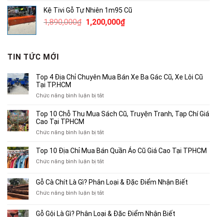
là:
tại
Kệ Tivi Gỗ Tự Nhiên 1m95 Cũ
3,800,000₫.
là:
Giá
Giá
1,890,000
₫
1,200,000
₫
2,500,000₫.
gốc
hiện
là:
tại
1,890,000₫.
là:
TIN TỨC MỚI
1,200,000₫.
Top 4 Địa Chỉ Chuyên Mua Bán Xe Ba Gác Cũ, Xe Lôi Cũ
Tại TP.HCM
ở
Chức năng bình luận bị tắt
Top
4
Top 10 Chỗ Thu Mua Sách Cũ, Truyện Tranh, Tạp Chí Giá
Địa
Cao Tại TPHCM
Chỉ
ở
Chức năng bình luận bị tắt
Chuyên
Top
Mua
10
Top 10 Địa Chỉ Mua Bán Quần Áo Cũ Giá Cao Tại TPHCM
Bán
Chỗ
Xe
ở
Chức năng bình luận bị tắt
Thu
Ba
Top
Mua
Gác
10
Gỗ Cà Chít Là Gì? Phân Loại & Đặc Điểm Nhận Biết
Sách
Cũ,
Địa
Cũ,
ở
Chức năng bình luận bị tắt
Xe
Chỉ
Truyện
Gỗ
Lôi
Mua
Tranh,
Cà
Cũ
Bán
Gỗ Gội Là Gì? Phân Loại & Đặc Điểm Nhận Biết
Tạp