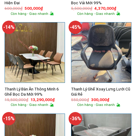
Hiện Đại
Bọc Vải Mới 99%
Giá
Giá
Giá
Giá
600,000
₫
500,000
₫
5,500,000
₫
4,370,000
₫
gốc
hiện
gốc
hiện
Còn hàng - Giao nhanh
Còn hàng - Giao nhanh
là:
tại
là:
tại
600,000₫.
là:
5,500,000₫.
là:
500,000₫.
4,370,000
-14%
-45%
Thanh Lý Bàn Ăn Thông Minh 6
Thanh Lý Ghế Xoay Lưng Lưới Cũ
Ghế Bọc Da Mới 99%
Giá Rẻ
Giá
Giá
Giá
Giá
15,500,000
₫
13,290,000
₫
550,000
₫
300,000
₫
gốc
hiện
gốc
hiện
Còn hàng - Giao nhanh
Còn hàng - Giao nhanh
là:
tại
là:
tại
15,500,000₫.
là:
550,000₫.
là:
13,290,000₫.
300,000₫.
-15%
-36%