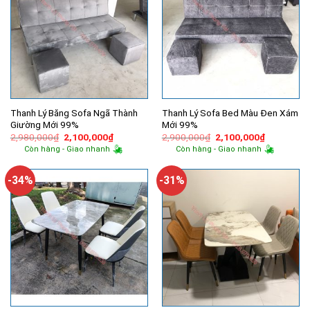
Thanh Lý Băng Sofa Ngã Thành
Thanh Lý Sofa Bed Màu Đen Xám
Giường Mới 99%
Mới 99%
Giá
Giá
Giá
Giá
2,980,000
₫
2,100,000
₫
2,900,000
₫
2,100,000
₫
gốc
hiện
gốc
hiện
Còn hàng - Giao nhanh
Còn hàng - Giao nhanh
là:
tại
là:
tại
2,980,000₫.
là:
2,900,000₫.
là:
2,100,000₫.
2,100,000
-34%
-31%