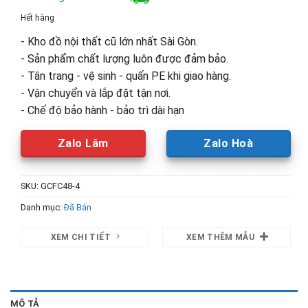
là:
tại
Hết hàng
700,000₫.
là:
- Kho đồ nội thất cũ lớn nhất Sài Gòn.
500,000₫.
- Sản phẩm chất lượng luôn được đảm bảo.
- Tân trang - vệ sinh - quấn PE khi giao hàng.
- Vận chuyển và lắp đặt tận nơi.
- Chế độ bảo hành - bảo trì dài hạn
Zalo Lâm
Zalo Hoà
SKU:
GCFC48-4
Danh mục:
Đã Bán
XEM CHI TIẾT
XEM THÊM MẪU
MÔ TẢ