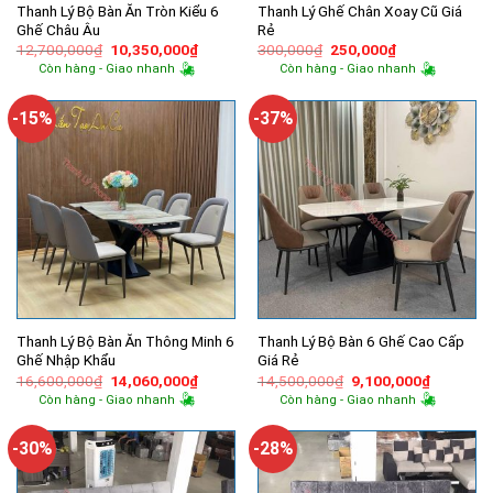
Thanh Lý Bộ Bàn Ăn Tròn Kiểu 6
Thanh Lý Ghế Chân Xoay Cũ Giá
Ghế Châu Âu
Rẻ
Giá
Giá
Giá
Giá
12,700,000
₫
10,350,000
₫
300,000
₫
250,000
₫
gốc
hiện
gốc
hiện
Còn hàng - Giao nhanh
Còn hàng - Giao nhanh
là:
tại
là:
tại
12,700,000₫.
là:
300,000₫.
là:
10,350,000₫.
250,000₫.
-15%
-37%
Thanh Lý Bộ Bàn Ăn Thông Minh 6
Thanh Lý Bộ Bàn 6 Ghế Cao Cấp
Ghế Nhập Khẩu
Giá Rẻ
Giá
Giá
Giá
Giá
16,600,000
₫
14,060,000
₫
14,500,000
₫
9,100,000
₫
gốc
hiện
gốc
hiện
Còn hàng - Giao nhanh
Còn hàng - Giao nhanh
là:
tại
là:
tại
16,600,000₫.
là:
14,500,000₫.
là:
14,060,000₫.
9,100,00
-30%
-28%