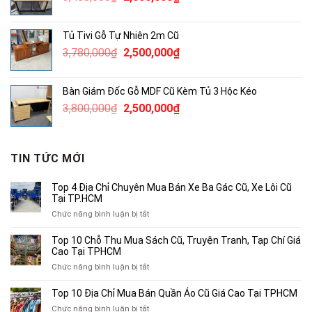
gốc
hiện
là:
tại
Tủ Tivi Gỗ Tự Nhiên 2m Cũ
3,450,000₫.
là:
Giá
Giá
3,780,000
₫
2,500,000
₫
2,000,000₫.
gốc
hiện
là:
tại
Bàn Giám Đốc Gỗ MDF Cũ Kèm Tủ 3 Hộc Kéo
3,780,000₫.
là:
Giá
Giá
3,800,000
₫
2,500,000
₫
2,500,000₫.
gốc
hiện
là:
tại
3,800,000₫.
là:
TIN TỨC MỚI
2,500,000₫.
Top 4 Địa Chỉ Chuyên Mua Bán Xe Ba Gác Cũ, Xe Lôi Cũ
Tại TP.HCM
ở
Chức năng bình luận bị tắt
Top
4
Top 10 Chỗ Thu Mua Sách Cũ, Truyện Tranh, Tạp Chí Giá
Địa
Cao Tại TPHCM
Chỉ
ở
Chức năng bình luận bị tắt
Chuyên
Top
Mua
10
Top 10 Địa Chỉ Mua Bán Quần Áo Cũ Giá Cao Tại TPHCM
Bán
Chỗ
Xe
ở
Chức năng bình luận bị tắt