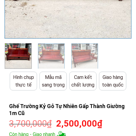
Hình chụp
Mẫu mã
Cam kết
Giao hàng
thực tế
sang trọng
chất lượng
toàn quốc
Ghế Trường Kỷ Gỗ Tự Nhiên Gấp Thành Giường
1m Cũ
Giá
Giá
3,700,000
₫
2,500,000
₫
gốc
hiện
Còn hàng - Giao nhanh