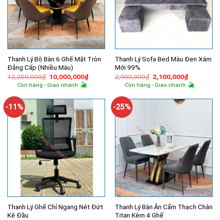
Thanh Lý Bộ Bàn 6 Ghế Mặt Tròn
Thanh Lý Sofa Bed Màu Đen Xám
Đẳng Cấp (Nhiều Màu)
Mới 99%
Giá
Giá
Giá
Giá
12,200,000
₫
10,000,000
₫
2,900,000
₫
2,100,000
₫
gốc
hiện
gốc
hiện
Còn hàng - Giao nhanh
Còn hàng - Giao nhanh
là:
tại
là:
tại
12,200,000₫.
là:
2,900,000₫.
là:
10,000,000₫.
2,100,000
-11%
-25%
Thanh Lý Ghế Chỉ Ngang Nét Đứt
Thanh Lý Bàn Ăn Cẩm Thạch Chân
Kê Đầu
Titan Kèm 4 Ghế