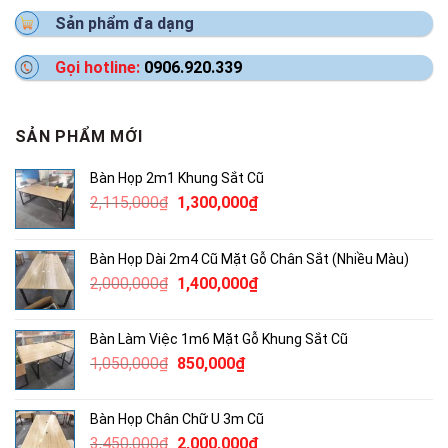
Sản phẩm đa dạng
Gọi hotline:
0906.920.339
SẢN PHẨM MỚI
Bàn Họp 2m1 Khung Sắt Cũ
Giá
Giá
2,115,000
₫
1,300,000
₫
gốc
hiện
là:
tại
Bàn Họp Dài 2m4 Cũ Mặt Gỗ Chân Sắt (Nhiều Màu)
2,115,000₫.
là:
Giá
Giá
2,000,000
₫
1,400,000
₫
1,300,000₫.
gốc
hiện
là:
tại
Bàn Làm Việc 1m6 Mặt Gỗ Khung Sắt Cũ
2,000,000₫.
là:
Giá
Giá
1,050,000
₫
850,000
₫
1,400,000₫.
gốc
hiện
là:
tại
Bàn Họp Chân Chữ U 3m Cũ
1,050,000₫.
là:
Giá
Giá
3,450,000
₫
2,000,000
₫
850,000₫.