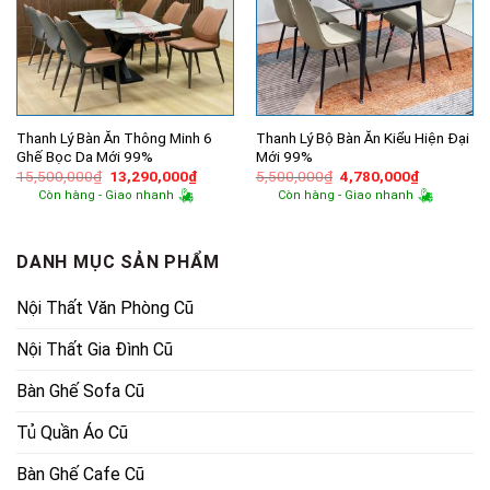
Thanh Lý Bàn Ăn Thông Minh 6
Thanh Lý Bộ Bàn Ăn Kiểu Hiện Đại
Ghế Bọc Da Mới 99%
Mới 99%
Giá
Giá
Giá
Giá
15,500,000
₫
13,290,000
₫
5,500,000
₫
4,780,000
₫
gốc
hiện
gốc
hiện
Còn hàng - Giao nhanh
Còn hàng - Giao nhanh
là:
tại
là:
tại
15,500,000₫.
là:
5,500,000₫.
là:
13,290,000₫.
4,780,000
DANH MỤC SẢN PHẨM
Nội Thất Văn Phòng Cũ
Nội Thất Gia Đình Cũ
Bàn Ghế Sofa Cũ
Tủ Quần Áo Cũ
Bàn Ghế Cafe Cũ