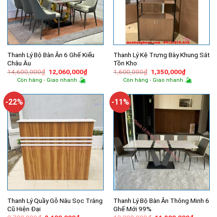
Thanh Lý Bộ Bàn Ăn 6 Ghế Kiểu
Thanh Lý Kệ Trưng Bày Khung Sắt
Châu Âu
Tồn Kho
Giá
Giá
Giá
Giá
14,600,000
₫
12,060,000
₫
1,600,000
₫
1,350,000
₫
gốc
hiện
gốc
hiện
Còn hàng - Giao nhanh
Còn hàng - Giao nhanh
là:
tại
là:
tại
14,600,000₫.
là:
1,600,000₫.
là:
12,060,000₫.
1,350,000
-22%
-11%
Thanh Lý Quầy Gỗ Nâu Sọc Trắng
Thanh Lý Bộ Bàn Ăn Thông Minh 6
Cũ Hiện Đại
Ghế Mới 99%