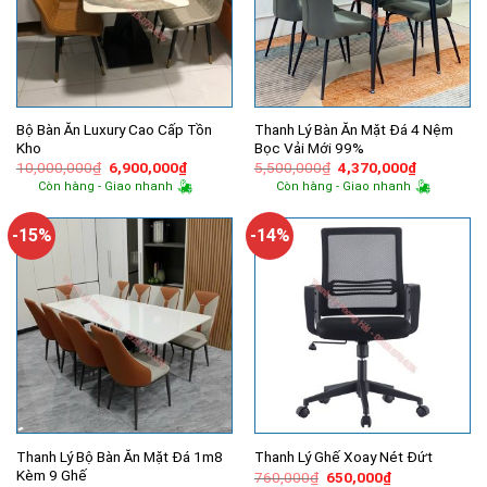
Bộ Bàn Ăn Luxury Cao Cấp Tồn
Thanh Lý Bàn Ăn Mặt Đá 4 Nệm
Kho
Bọc Vải Mới 99%
Giá
Giá
Giá
Giá
10,000,000
₫
6,900,000
₫
5,500,000
₫
4,370,000
₫
gốc
hiện
gốc
hiện
Còn hàng - Giao nhanh
Còn hàng - Giao nhanh
là:
tại
là:
tại
10,000,000₫.
là:
5,500,000₫.
là:
6,900,000₫.
4,370,000
-15%
-14%
Thanh Lý Bộ Bàn Ăn Mặt Đá 1m8
Thanh Lý Ghế Xoay Nét Đứt
Kèm 9 Ghế
Giá
Giá
760,000
₫
650,000
₫