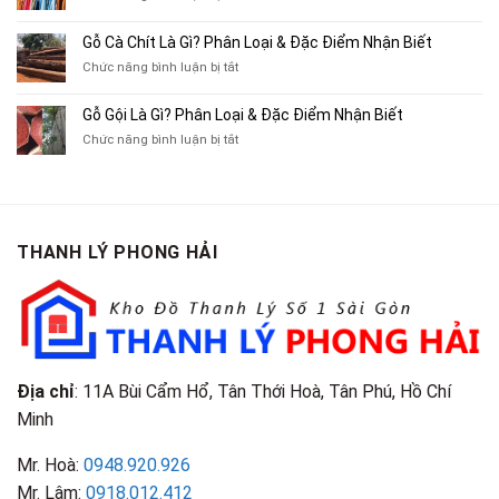
Thu
Ba
Top
Mua
Gác
10
Gỗ Cà Chít Là Gì? Phân Loại & Đặc Điểm Nhận Biết
Sách
Cũ,
Địa
Cũ,
ở
Chức năng bình luận bị tắt
Xe
Chỉ
Truyện
Gỗ
Lôi
Mua
Tranh,
Cà
Cũ
Bán
Gỗ Gội Là Gì? Phân Loại & Đặc Điểm Nhận Biết
Tạp
Chít
Tại
Quần
Chí
ở
Chức năng bình luận bị tắt
Là
TP.HCM
Áo
Giá
Gỗ
Gì?
Cũ
Cao
Gội
Phân
Giá
Tại
Là
Loại
Cao
TPHCM
Gì?
&
Tại
Phân
Đặc
TPHCM
THANH LÝ PHONG HẢI
Loại
Điểm
&
Nhận
Đặc
Biết
Điểm
Nhận
Biết
Địa chỉ
: 11A Bùi Cẩm Hổ, Tân Thới Hoà, Tân Phú, Hồ Chí
Minh
Mr. Hoà:
0948.920.926
Mr. Lâm:
0918.012.412