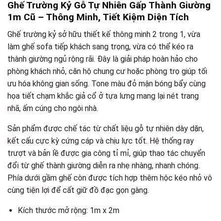
Ghế Trường Kỷ Gỗ Tự Nhiên Gấp Thành Giường
1m Cũ – Thông Minh, Tiết Kiệm Diện Tích
Ghế trường kỷ sở hữu thiết kế thông minh 2 trong 1, vừa
làm ghế sofa tiếp khách sang trọng, vừa có thể kéo ra
thành giường ngủ rộng rãi. Đây là giải pháp hoàn hảo cho
phòng khách nhỏ, căn hộ chung cư hoặc phòng trọ giúp tối
ưu hóa không gian sống. Tone màu đỏ mận bóng bẩy cùng
họa tiết chạm khắc giả cổ ở tựa lưng mang lại nét trang
nhã, ấm cúng cho ngôi nhà.
Sản phẩm được chế tác từ chất liệu gỗ tự nhiên dày dặn,
kết cấu cực kỳ cứng cáp và chịu lực tốt. Hệ thống ray
trượt và bản lề được gia công tỉ mỉ, giúp thao tác chuyển
đổi từ ghế thành giường diễn ra nhẹ nhàng, nhanh chóng.
Phía dưới gầm ghế còn được tích hợp thêm hộc kéo nhỏ vô
cùng tiện lợi để cất giữ đồ đạc gọn gàng.
Kích thước mở rộng: 1m x 2m