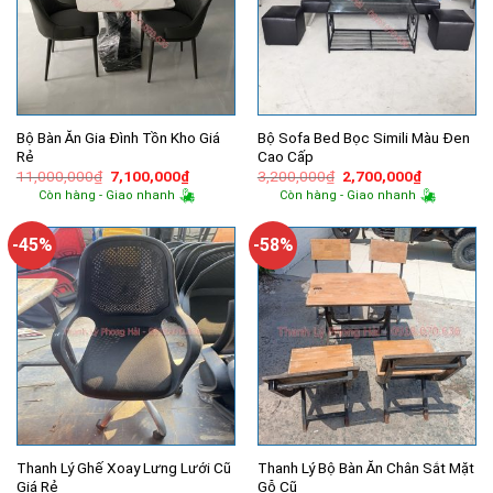
Bộ Bàn Ăn Gia Đình Tồn Kho Giá
Bộ Sofa Bed Bọc Simili Màu Đen
Rẻ
Cao Cấp
Giá
Giá
Giá
Giá
11,000,000
₫
7,100,000
₫
3,200,000
₫
2,700,000
₫
gốc
hiện
gốc
hiện
Còn hàng - Giao nhanh
Còn hàng - Giao nhanh
là:
tại
là:
tại
11,000,000₫.
là:
3,200,000₫.
là:
7,100,000₫.
2,700,000
-45%
-58%
Thanh Lý Ghế Xoay Lưng Lưới Cũ
Thanh Lý Bộ Bàn Ăn Chân Sắt Mặt
Giá Rẻ
Gỗ Cũ