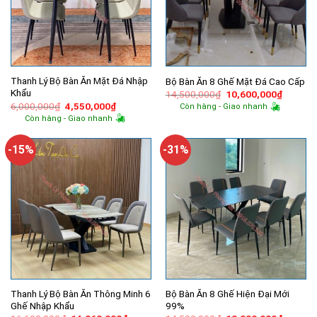
Thanh Lý Bộ Bàn Ăn Mặt Đá Nhập
Bộ Bàn Ăn 8 Ghế Mặt Đá Cao Cấp
Khẩu
Giá
Giá
14,500,000
₫
10,600,000
₫
gốc
hiện
Giá
Giá
6,000,000
₫
4,550,000
₫
Còn hàng - Giao nhanh
là:
tại
gốc
hiện
Còn hàng - Giao nhanh
14,500,000₫.
là:
là:
tại
10,600,
6,000,000₫.
là:
4,550,000₫.
-15%
-31%
Thanh Lý Bộ Bàn Ăn Thông Minh 6
Bộ Bàn Ăn 8 Ghế Hiện Đại Mới
Ghế Nhập Khẩu
99%