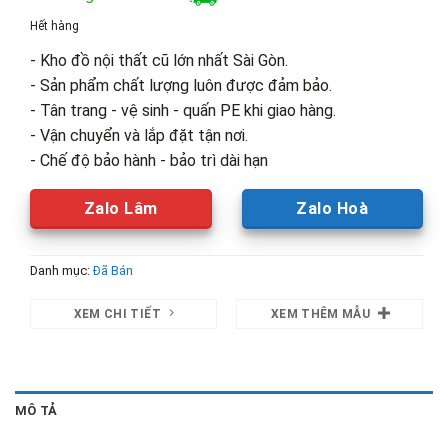
là:
tại
Hết hàng
3,700,000₫.
là:
- Kho đồ nội thất cũ lớn nhất Sài Gòn.
2,500,00
- Sản phẩm chất lượng luôn được đảm bảo.
- Tân trang - vệ sinh - quấn PE khi giao hàng.
- Vận chuyển và lắp đặt tận nơi.
- Chế độ bảo hành - bảo trì dài hạn
Zalo Lâm
Zalo Hoà
Danh mục:
Đã Bán
XEM CHI TIẾT
XEM THÊM MẪU
MÔ TẢ