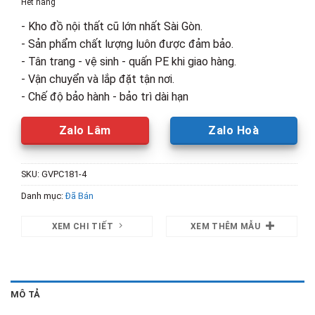
Hết hàng
990,000₫.
là:
- Kho đồ nội thất cũ lớn nhất Sài Gòn.
750,000₫.
- Sản phẩm chất lượng luôn được đảm bảo.
- Tân trang - vệ sinh - quấn PE khi giao hàng.
- Vận chuyển và lắp đặt tận nơi.
- Chế độ bảo hành - bảo trì dài hạn
Zalo Lâm
Zalo Hoà
SKU:
GVPC181-4
Danh mục:
Đã Bán
XEM CHI TIẾT
XEM THÊM MẪU
MÔ TẢ