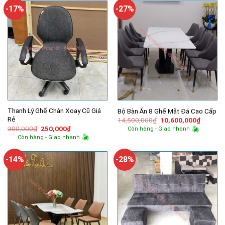
754,000₫.
850,000₫.
-17%
-27%
Thanh Lý Ghế Chân Xoay Cũ Giá
Bộ Bàn Ăn 8 Ghế Mặt Đá Cao Cấp
Rẻ
Giá
Giá
14,500,000
₫
10,600,000
₫
gốc
hiện
Giá
Giá
300,000
₫
250,000
₫
Còn hàng - Giao nhanh
là:
tại
gốc
hiện
Còn hàng - Giao nhanh
14,500,000₫.
là:
là:
tại
10,600,
300,000₫.
là:
250,000₫.
-14%
-28%