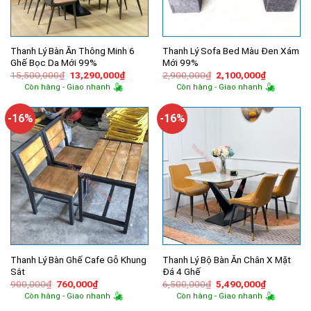
Thanh Lý Bàn Ăn Thông Minh 6
Thanh Lý Sofa Bed Màu Đen Xám
Ghế Bọc Da Mới 99%
Mới 99%
Giá
Giá
Giá
Giá
15,500,000
₫
13,290,000
₫
2,900,000
₫
2,100,000
₫
gốc
hiện
gốc
hiện
Còn hàng - Giao nhanh
Còn hàng - Giao nhanh
là:
tại
là:
tại
15,500,000₫.
là:
2,900,000₫.
là:
13,290,000₫.
2,100,000
-16%
-16%
Thanh Lý Bàn Ghế Cafe Gỗ Khung
Thanh Lý Bộ Bàn Ăn Chân X Mặt
Sắt
Đá 4 Ghế
Giá
Giá
Giá
Giá
900,000
₫
760,000
₫
6,500,000
₫
5,490,000
₫
gốc
hiện
gốc
hiện
Còn hàng - Giao nhanh
Còn hàng - Giao nhanh
là:
tại
là:
tại
900,000₫.
là:
6,500,000₫.
là: