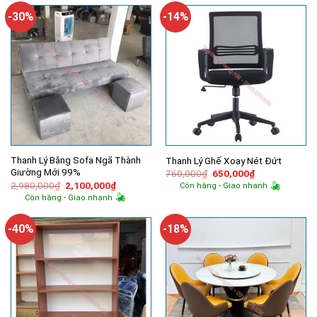
760,000₫.
5,490,000
-30%
-14%
Thanh Lý Băng Sofa Ngã Thành
Thanh Lý Ghế Xoay Nét Đứt
Giường Mới 99%
Giá
Giá
760,000
₫
650,000
₫
gốc
hiện
Giá
Giá
2,980,000
₫
2,100,000
₫
Còn hàng - Giao nhanh
là:
tại
gốc
hiện
Còn hàng - Giao nhanh
760,000₫.
là:
là:
tại
650,000₫.
2,980,000₫.
là:
2,100,000₫.
-40%
-18%