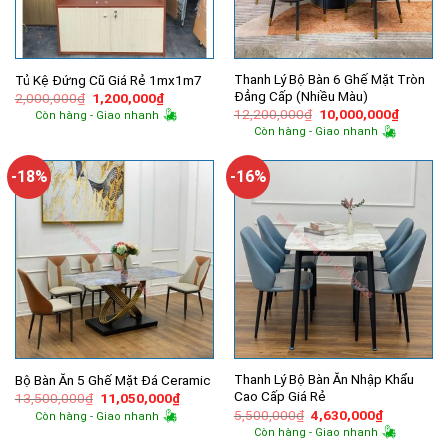
Thanh Lý Bộ Bàn 6 Ghế Mặt Tròn
Tủ Kệ Đứng Cũ Giá Rẻ 1mx1m7
Đẳng Cấp (Nhiều Màu)
Giá
Giá
2,000,000
₫
1,200,000
₫
gốc
hiện
Giá
Giá
12,200,000
₫
10,000,000
₫
Còn hàng - Giao nhanh
là:
tại
gốc
hiện
Còn hàng - Giao nhanh
2,000,000₫.
là:
là:
tại
1,200,000₫.
12,200,000₫.
là:
10,000,
-18%
-16%
Thanh Lý Bộ Bàn Ăn Nhập Khẩu
Bộ Bàn Ăn 5 Ghế Mặt Đá Ceramic
Cao Cấp Giá Rẻ
Giá
Giá
13,500,000
₫
11,050,000
₫
gốc
hiện
Giá
Giá
5,500,000
₫
4,630,000
₫
Còn hàng - Giao nhanh
là:
tại
gốc
hiện
Còn hàng - Giao nhanh
13,500,000₫.
là:
là:
tại