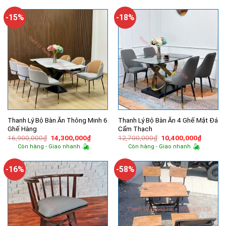
14,500,000₫.
là:
14,500,000₫.
là:
9,100,000₫.
10,000,
-15%
-18%
Thanh Lý Bộ Bàn Ăn Thông Minh 6
Thanh Lý Bộ Bàn Ăn 4 Ghế Mặt Đá
Ghế Hàng
Cẩm Thạch
Giá
Giá
Giá
Giá
16,900,000
₫
14,300,000
₫
12,700,000
₫
10,400,000
₫
gốc
hiện
gốc
hiện
Còn hàng - Giao nhanh
Còn hàng - Giao nhanh
là:
tại
là:
tại
16,900,000₫.
là:
12,700,000₫.
là:
14,300,000₫.
10,400,
-16%
-58%