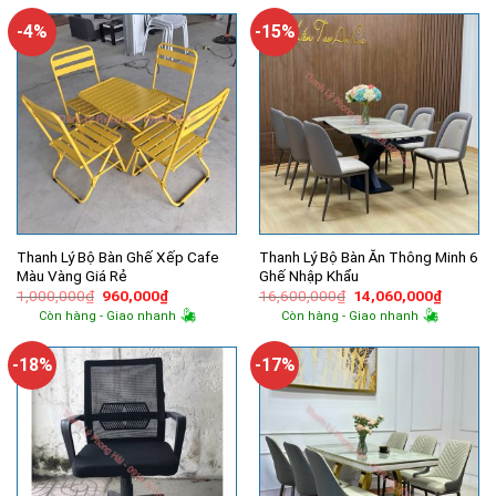
11,050,000₫.
5,500,000₫.
là:
4,630,000
-4%
-15%
Thanh Lý Bộ Bàn Ghế Xếp Cafe
Thanh Lý Bộ Bàn Ăn Thông Minh 6
Màu Vàng Giá Rẻ
Ghế Nhập Khẩu
Giá
Giá
Giá
Giá
1,000,000
₫
960,000
₫
16,600,000
₫
14,060,000
₫
gốc
hiện
gốc
hiện
Còn hàng - Giao nhanh
Còn hàng - Giao nhanh
là:
tại
là:
tại
1,000,000₫.
là:
16,600,000₫.
là:
960,000₫.
14,060,
-18%
-17%