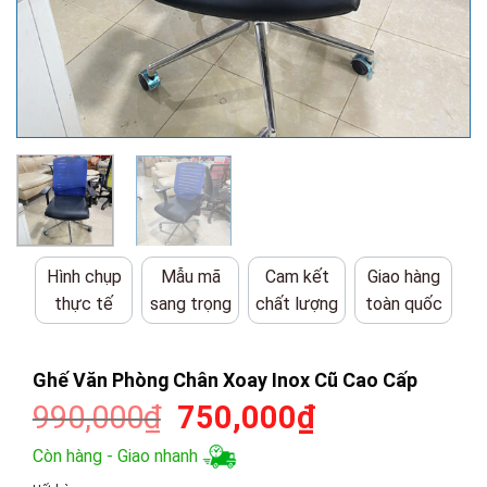
Hình chụp
Mẫu mã
Cam kết
Giao hàng
thực tế
sang trọng
chất lượng
toàn quốc
Ghế Văn Phòng Chân Xoay Inox Cũ Cao Cấp
Giá
Giá
990,000
₫
750,000
₫
gốc
hiện
Còn hàng - Giao nhanh
là:
tại