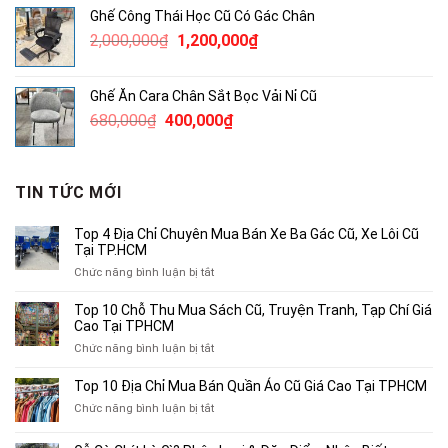
là:
tại
Ghế Công Thái Học Cũ Có Gác Chân
145,000₫.
là:
Giá
Giá
2,000,000
₫
1,200,000
₫
100,000₫.
gốc
hiện
là:
tại
Ghế Ăn Cara Chân Sắt Bọc Vải Nỉ Cũ
2,000,000₫.
là:
Giá
Giá
680,000
₫
400,000
₫
1,200,000₫.
gốc
hiện
là:
tại
680,000₫.
là:
TIN TỨC MỚI
400,000₫.
Top 4 Địa Chỉ Chuyên Mua Bán Xe Ba Gác Cũ, Xe Lôi Cũ
Tại TP.HCM
ở
Chức năng bình luận bị tắt
Top
4
Top 10 Chỗ Thu Mua Sách Cũ, Truyện Tranh, Tạp Chí Giá
Địa
Cao Tại TPHCM
Chỉ
ở
Chức năng bình luận bị tắt
Chuyên
Top
Mua
10
Top 10 Địa Chỉ Mua Bán Quần Áo Cũ Giá Cao Tại TPHCM
Bán
Chỗ
Xe
ở
Chức năng bình luận bị tắt
Thu
Ba
Top
Mua
Gác
10