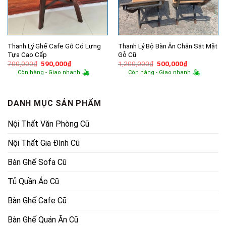
Thanh Lý Ghế Cafe Gỗ Có Lưng
Thanh Lý Bộ Bàn Ăn Chân Sắt Mặt
Tựa Cao Cấp
Gỗ Cũ
Giá
Giá
Giá
Giá
700,000
₫
590,000
₫
1,200,000
₫
500,000
₫
gốc
hiện
gốc
hiện
Còn hàng - Giao nhanh
Còn hàng - Giao nhanh
là:
tại
là:
tại
700,000₫.
là:
1,200,000₫.
là:
590,000₫.
500,000₫.
DANH MỤC SẢN PHẨM
Nội Thất Văn Phòng Cũ
Nội Thất Gia Đình Cũ
Bàn Ghế Sofa Cũ
Tủ Quần Áo Cũ
Bàn Ghế Cafe Cũ
Bàn Ghế Quán Ăn Cũ