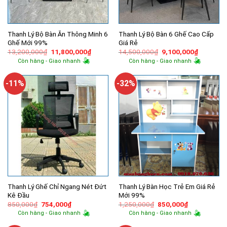
Thanh Lý Bộ Bàn Ăn Thông Minh 6
Thanh Lý Bộ Bàn 6 Ghế Cao Cấp
Ghế Mới 99%
Giá Rẻ
Giá
Giá
Giá
Giá
13,200,000
₫
11,800,000
₫
14,500,000
₫
9,100,000
₫
gốc
hiện
gốc
hiện
Còn hàng - Giao nhanh
Còn hàng - Giao nhanh
là:
tại
là:
tại
13,200,000₫.
là:
14,500,000₫.
là:
11,800,000₫.
9,100,00
-11%
-32%
Thanh Lý Ghế Chỉ Ngang Nét Đứt
Thanh Lý Bàn Học Trẻ Em Giá Rẻ
Kê Đầu
Mới 99%
Giá
Giá
Giá
Giá
850,000
₫
754,000
₫
1,250,000
₫
850,000
₫
gốc
hiện
gốc
hiện
Còn hàng - Giao nhanh
Còn hàng - Giao nhanh
là:
tại
là:
tại
850,000₫.
là:
1,250,000₫.
là: