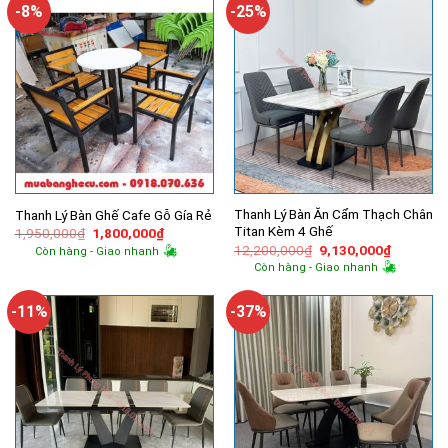
4,550,000₫.
4,780,000
-8%
-25%
Thanh Lý Bàn Ăn Cẩm Thạch Chân
Thanh Lý Bàn Ghế Cafe Gỗ Gía Rẻ
Titan Kèm 4 Ghế
Giá
Giá
1,950,000
₫
1,800,000
₫
gốc
hiện
Giá
Giá
12,200,000
₫
9,130,000
₫
Còn hàng - Giao nhanh
là:
tại
gốc
hiện
Còn hàng - Giao nhanh
1,950,000₫.
là:
là:
tại
1,800,000₫.
12,200,000₫.
là:
9,130,00
-11%
-37%