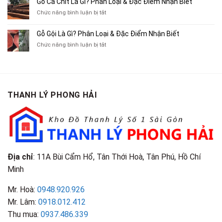
Gỗ Cà Chít Là Gì? Phân Loại & Đặc Điểm Nhận Biết
Sách
Cũ,
Địa
Cũ,
ở
Chức năng bình luận bị tắt
Xe
Chỉ
Truyện
Gỗ
Lôi
Mua
Tranh,
Cà
Cũ
Bán
Gỗ Gội Là Gì? Phân Loại & Đặc Điểm Nhận Biết
Tạp
Chít
Tại
Quần
Chí
ở
Chức năng bình luận bị tắt
Là
TP.HCM
Áo
Giá
Gỗ
Gì?
Cũ
Cao
Gội
Phân
Giá
Tại
Là
Loại
Cao
TPHCM
Gì?
&
Tại
Phân
Đặc
TPHCM
THANH LÝ PHONG HẢI
Loại
Điểm
&
Nhận
Đặc
Biết
Điểm
Nhận
Biết
Địa chỉ
: 11A Bùi Cẩm Hổ, Tân Thới Hoà, Tân Phú, Hồ Chí
Minh
Mr. Hoà:
0948.920.926
Mr. Lâm:
0918.012.412
Thu mua:
0937.486.339