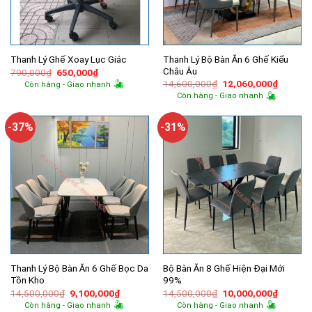
Thanh Lý Bộ Bàn Ăn 6 Ghế Kiểu
Thanh Lý Ghế Xoay Lục Giác
Châu Âu
Giá
Giá
790,000
₫
650,000
₫
gốc
hiện
Giá
Giá
14,600,000
₫
12,060,000
₫
Còn hàng - Giao nhanh
là:
tại
gốc
hiện
Còn hàng - Giao nhanh
790,000₫.
là:
là:
tại
650,000₫.
14,600,000₫.
là:
12,060,
-37%
-31%
Thanh Lý Bộ Bàn Ăn 6 Ghế Bọc Da
Bộ Bàn Ăn 8 Ghế Hiện Đại Mới
Tồn Kho
99%
Giá
Giá
Giá
Giá
14,500,000
₫
9,100,000
₫
14,500,000
₫
10,000,000
₫
gốc
hiện
gốc
hiện
Còn hàng - Giao nhanh
Còn hàng - Giao nhanh
là:
tại
là:
tại