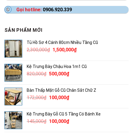
Gọi hotline:
0906.920.339
SẢN PHẨM MỚI
Tủ Hồ Sơ 4 Cánh 80cm Nhiều Tầng Cũ
Giá
Giá
2,300,000
₫
1,500,000
₫
gốc
hiện
là:
tại
Kệ Trưng Bày Chậu Hoa 1m1 Cũ
2,300,000₫.
là:
Giá
Giá
820,000
₫
500,000
₫
1,500,000₫.
gốc
hiện
là:
tại
Bàn Thấp Mặt Gỗ Cũ Chân Sắt Chữ Z
820,000₫.
là:
Giá
Giá
172,000
₫
100,000
₫
500,000₫.
gốc
hiện
là:
tại
Kệ Trưng Bày Gỗ Cũ 5 Tầng Có Bánh Xe
172,000₫.
là:
Giá
Giá
145,000
₫
100,000
₫
100,000₫.
gốc
hiện