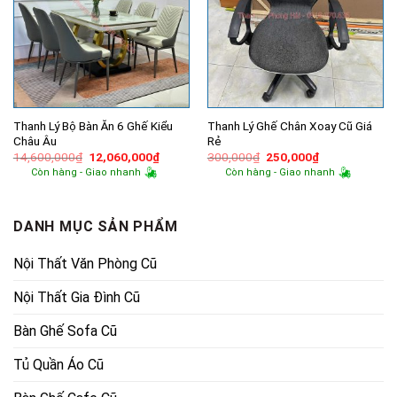
Thanh Lý Bộ Bàn Ăn 6 Ghế Kiểu
Thanh Lý Ghế Chân Xoay Cũ Giá
Châu Âu
Rẻ
Giá
Giá
Giá
Giá
14,600,000
₫
12,060,000
₫
300,000
₫
250,000
₫
gốc
hiện
gốc
hiện
Còn hàng - Giao nhanh
Còn hàng - Giao nhanh
là:
tại
là:
tại
14,600,000₫.
là:
300,000₫.
là:
12,060,000₫.
250,000₫.
DANH MỤC SẢN PHẨM
Nội Thất Văn Phòng Cũ
Nội Thất Gia Đình Cũ
Bàn Ghế Sofa Cũ
Tủ Quần Áo Cũ