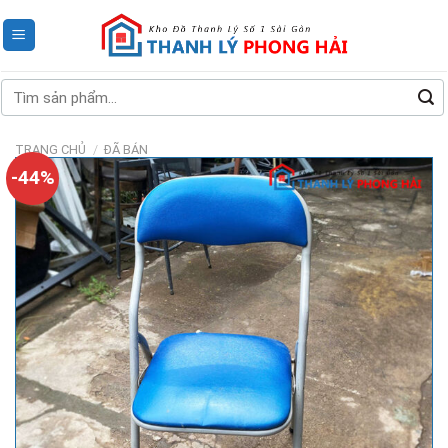
Skip
to
content
Tìm
kiếm:
TRANG CHỦ
/
ĐÃ BÁN
-44%