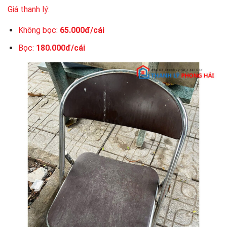
Giá thanh lý:
Không bọc:
65.000đ/cái
Bọc:
180.000đ/cái