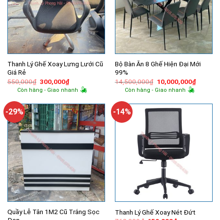
Thanh Lý Ghế Xoay Lưng Lưới Cũ
Bộ Bàn Ăn 8 Ghế Hiện Đại Mới
Giá Rẻ
99%
Giá
Giá
Giá
Giá
550,000
₫
300,000
₫
14,500,000
₫
10,000,000
₫
gốc
hiện
gốc
hiện
Còn hàng - Giao nhanh
Còn hàng - Giao nhanh
là:
tại
là:
tại
550,000₫.
là:
14,500,000₫.
là:
300,000₫.
10,000,
-29%
-14%
Quầy Lễ Tân 1M2 Cũ Trắng Sọc
Thanh Lý Ghế Xoay Nét Đứt
Đen