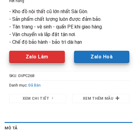
Hết hàng
195,000₫.
là:
- Kho đồ nội thất cũ lớn nhất Sài Gòn.
110,000₫.
- Sản phẩm chất lượng luôn được đảm bảo.
- Tân trang - vệ sinh - quấn PE khi giao hàng.
- Vận chuyển và lắp đặt tận nơi.
- Chế độ bảo hành - bảo trì dài hạn
Zalo Lâm
Zalo Hoà
SKU:
GVPC268
Danh mục:
Đã Bán
XEM CHI TIẾT
XEM THÊM MẪU
MÔ TẢ