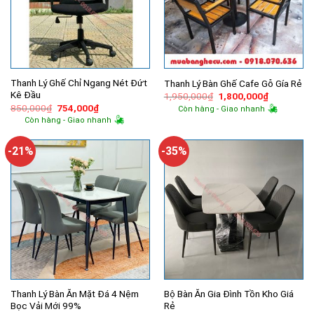
Thanh Lý Ghế Chỉ Ngang Nét Đứt
Thanh Lý Bàn Ghế Cafe Gỗ Gía Rẻ
Kê Đầu
Giá
Giá
1,950,000
₫
1,800,000
₫
gốc
hiện
Giá
Giá
850,000
₫
754,000
₫
Còn hàng - Giao nhanh
là:
tại
gốc
hiện
Còn hàng - Giao nhanh
1,950,000₫.
là:
là:
tại
1,800,000
850,000₫.
là:
754,000₫.
-21%
-35%
Thanh Lý Bàn Ăn Mặt Đá 4 Nệm
Bộ Bàn Ăn Gia Đình Tồn Kho Giá
Bọc Vải Mới 99%
Rẻ