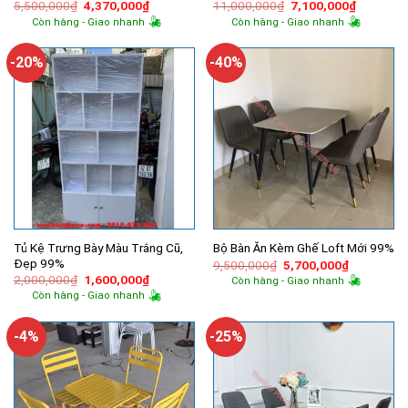
Giá
Giá
Giá
Giá
5,500,000
₫
4,370,000
₫
11,000,000
₫
7,100,000
₫
gốc
hiện
gốc
hiện
Còn hàng - Giao nhanh
Còn hàng - Giao nhanh
là:
tại
là:
tại
5,500,000₫.
là:
11,000,000₫.
là:
4,370,000₫.
7,100,00
-20%
-40%
Tủ Kệ Trưng Bày Màu Trắng Cũ,
Bộ Bàn Ăn Kèm Ghế Loft Mới 99%
Đẹp 99%
Giá
Giá
9,500,000
₫
5,700,000
₫
gốc
hiện
Giá
Giá
2,000,000
₫
1,600,000
₫
Còn hàng - Giao nhanh
là:
tại
gốc
hiện
Còn hàng - Giao nhanh
9,500,000₫.
là:
là:
tại
5,700,000
2,000,000₫.
là:
1,600,000₫.
-4%
-25%