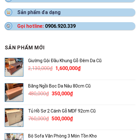
Sản phẩm đa dạng
Gọi hotline:
0906.920.339
SẢN PHẨM MỚI
Giường Gội Đầu Khung Gỗ Đêm Da Cũ
Giá
Giá
2,130,000
₫
1,600,000
₫
gốc
hiện
là:
tại
Băng Ngồi Bọc Da Nâu 80cm Cũ
2,130,000₫.
là:
Giá
Giá
480,000
₫
350,000
₫
1,600,000₫.
gốc
hiện
là:
tại
Tủ Hồ Sơ 2 Cánh Gỗ MDF 92cm Cũ
480,000₫.
là:
Giá
Giá
760,000
₫
500,000
₫
350,000₫.
gốc
hiện
là:
tại
Bộ Sofa Văn Phòng 3 Món Tồn Kho
760,000₫.
là: