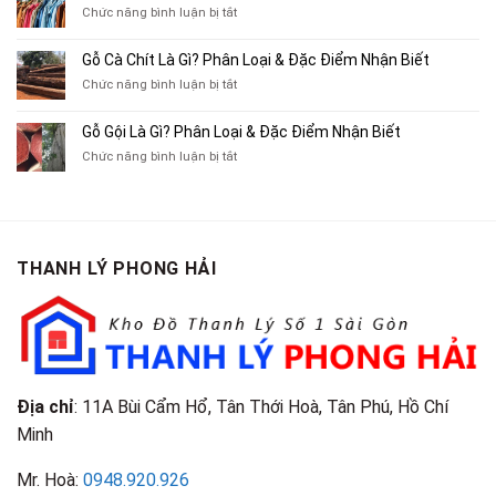
Chỗ
Xe
ở
Chức năng bình luận bị tắt
Thu
Ba
Top
Mua
Gác
10
Gỗ Cà Chít Là Gì? Phân Loại & Đặc Điểm Nhận Biết
Sách
Cũ,
Địa
Cũ,
ở
Chức năng bình luận bị tắt
Xe
Chỉ
Truyện
Gỗ
Lôi
Mua
Tranh,
Cà
Cũ
Bán
Gỗ Gội Là Gì? Phân Loại & Đặc Điểm Nhận Biết
Tạp
Chít
Tại
Quần
Chí
ở
Chức năng bình luận bị tắt
Là
TP.HCM
Áo
Giá
Gỗ
Gì?
Cũ
Cao
Gội
Phân
Giá
Tại
Là
Loại
Cao
TPHCM
Gì?
&
Tại
Phân
Đặc
TPHCM
THANH LÝ PHONG HẢI
Loại
Điểm
&
Nhận
Đặc
Biết
Điểm
Nhận
Biết
Địa chỉ
: 11A Bùi Cẩm Hổ, Tân Thới Hoà, Tân Phú, Hồ Chí
Minh
Mr. Hoà:
0948.920.926