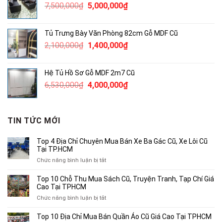
Giá
Giá
7,500,000
₫
5,000,000
₫
500,000₫.
gốc
hiện
là:
tại
Tủ Trưng Bày Văn Phòng 82cm Gỗ MDF Cũ
7,500,000₫.
là:
Giá
Giá
2,100,000
₫
1,400,000
₫
5,000,000₫.
gốc
hiện
là:
tại
Hệ Tủ Hồ Sơ Gỗ MDF 2m7 Cũ
2,100,000₫.
là:
Giá
Giá
6,530,000
₫
4,000,000
₫
1,400,000₫.
gốc
hiện
là:
tại
6,530,000₫.
là:
TIN TỨC MỚI
4,000,000₫.
Top 4 Địa Chỉ Chuyên Mua Bán Xe Ba Gác Cũ, Xe Lôi Cũ
Tại TP.HCM
ở
Chức năng bình luận bị tắt
Top
4
Top 10 Chỗ Thu Mua Sách Cũ, Truyện Tranh, Tạp Chí Giá
Địa
Cao Tại TPHCM
Chỉ
ở
Chức năng bình luận bị tắt
Chuyên
Top
Mua
10
Top 10 Địa Chỉ Mua Bán Quần Áo Cũ Giá Cao Tại TPHCM
Bán