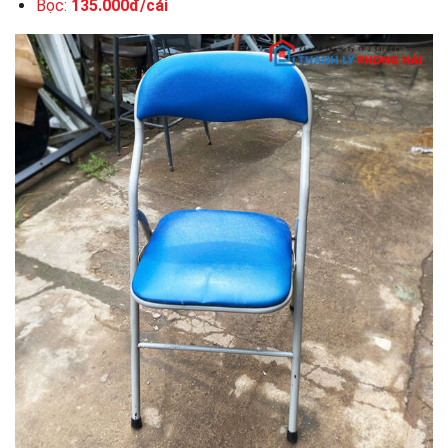
Bọc:
135.000đ/cái