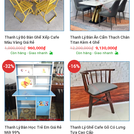
Thanh Lý Bộ Bàn Ghế Xếp Cafe
Thanh Lý Bàn Ăn Cẩm Thạch Chân
Màu Vàng Giá Rẻ
Titan Kèm 4 Ghế
Giá
Giá
Giá
Giá
1,000,000
₫
960,000
₫
12,200,000
₫
9,130,000
₫
gốc
hiện
gốc
hiện
Còn hàng - Giao nhanh
Còn hàng - Giao nhanh
là:
tại
là:
tại
1,000,000₫.
là:
12,200,000₫.
là:
960,000₫.
9,130,00
-32%
-16%
Thanh Lý Bàn Học Trẻ Em Giá Rẻ
Thanh Lý Ghế Cafe Gỗ Có Lưng
Mới 99%
Tựa Cao Cấp