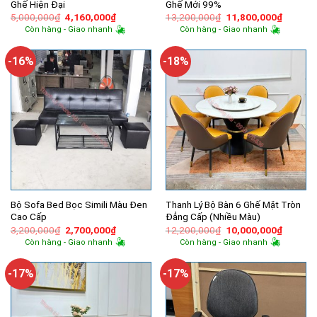
Ghế Hiện Đại
Ghế Mới 99%
Giá
Giá
Giá
Giá
5,000,000
₫
4,160,000
₫
13,200,000
₫
11,800,000
₫
gốc
hiện
gốc
hiện
Còn hàng - Giao nhanh
Còn hàng - Giao nhanh
là:
tại
là:
tại
5,000,000₫.
là:
13,200,000₫.
là:
4,160,000₫.
11,800,
-16%
-18%
Bộ Sofa Bed Bọc Simili Màu Đen
Thanh Lý Bộ Bàn 6 Ghế Mặt Tròn
Cao Cấp
Đẳng Cấp (Nhiều Màu)
Giá
Giá
Giá
Giá
3,200,000
₫
2,700,000
₫
12,200,000
₫
10,000,000
₫
gốc
hiện
gốc
hiện
Còn hàng - Giao nhanh
Còn hàng - Giao nhanh
là:
tại
là:
tại
3,200,000₫.
là:
12,200,000₫.
là:
2,700,000₫.
10,000,
-17%
-17%