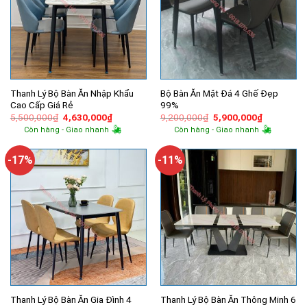
Thanh Lý Bộ Bàn Ăn Nhập Khẩu
Bộ Bàn Ăn Mặt Đá 4 Ghế Đẹp
Cao Cấp Giá Rẻ
99%
Giá
Giá
Giá
Giá
5,500,000
₫
4,630,000
₫
9,200,000
₫
5,900,000
₫
gốc
hiện
gốc
hiện
Còn hàng - Giao nhanh
Còn hàng - Giao nhanh
là:
tại
là:
tại
5,500,000₫.
là:
9,200,000₫.
là:
4,630,000₫.
5,900,000
-17%
-11%
Thanh Lý Bộ Bàn Ăn Gia Đình 4
Thanh Lý Bộ Bàn Ăn Thông Minh 6