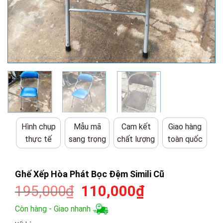
Hình chụp
Mẫu mã
Cam kết
Giao hàng
thực tế
sang trọng
chất lượng
toàn quốc
Ghế Xếp Hòa Phát Bọc Đệm Simili Cũ
Giá
Giá
195,000
₫
110,000
₫
gốc
hiện
Còn hàng - Giao nhanh
là:
tại