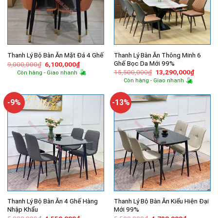
Thanh Lý Bàn Ăn Thông Minh 6
Thanh Lý Bộ Bàn Ăn Mặt Đá 4 Ghế
Ghế Bọc Da Mới 99%
Giá
Giá
9,000,000
₫
6,100,000
₫
gốc
hiện
Giá
Giá
15,500,000
₫
13,290,000
₫
Còn hàng - Giao nhanh
là:
tại
gốc
hiện
Còn hàng - Giao nhanh
9,000,000₫.
là:
là:
tại
6,100,000₫.
15,500,000₫.
là:
13,290,
-9%
-13%
Thanh Lý Bộ Bàn Ăn 4 Ghế Hàng
Thanh Lý Bộ Bàn Ăn Kiểu Hiện Đại
Nhập Khẩu
Mới 99%
Giá
Giá
Giá
Giá